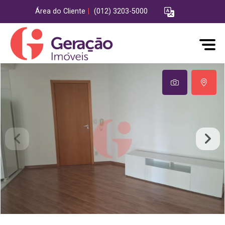
Área do Cliente
|
(012) 3203-5000