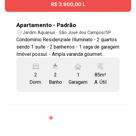
R$ 3.900,00 L
Apartamento - Padrão
Jardim Aquarius - São José dos Campos/SP
Condomínio Residenziale Illuminato - 2 quartos
sendo 1 suíte - 2 banheiros - 1 vaga de garagem
Imóvel possuí: - Ampla varanda gourmet
integrada à sala com fechamento de vidro. -
Armários planejados em todos os cômodos -
2
2
1
85m²
Varanda Gourmet com envidraçamento O bairro
Dorm.
Banho
Garagem
A. Útil
Jardim Aquarius está localizado na região
centro-oeste de São José dos Campos, possui
lindas praças e qualidade de vida. Aqui você
está próximo ao Tauste, Carrefour, Sítio Verde,
Obá, Spani, Atacadão, Sodimac, Telha Norte,
Shopping Colinas, farmácias, restaurantes,
agência bancária, clínicas, academias, Colégios ,
Objetivo Aquarius, Univap, Planck ,fácil acesso à