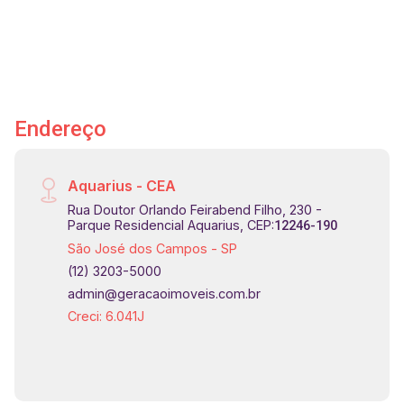
Rodovia Presidente Dutra e demais regiões da
cidade. Agende já sua visita!! #imobiliaria
#geraçãoimóveis #aptolocação
#aptolocaçãoSJC #JardimAquarius
Endereço
Aquarius - CEA
Rua Doutor Orlando Feirabend Filho, 230 -
Parque Residencial Aquarius, CEP:
12246-190
São José dos Campos - SP
(12) 3203-5000
admin@geracaoimoveis.com.br
Creci: 6.041J