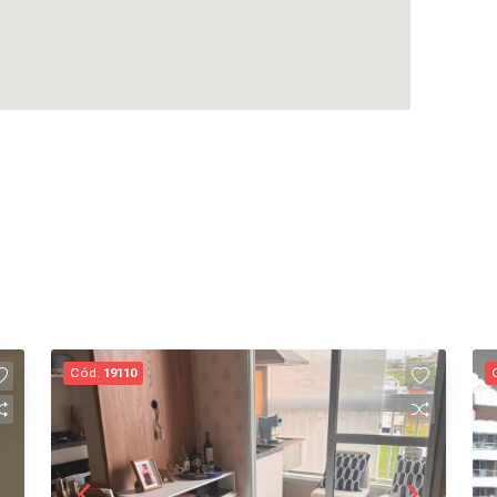
Cód.
19110