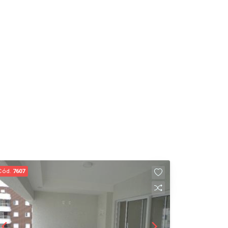
Cód.
7607