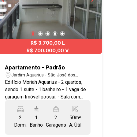
R$ 3.700,00 L
R$ 700.000,00 V
Apartamento - Padrão
Jardim Aquarius - São José dos
Campos/SP
Edifício Moriah Aquarius - 2 quartos,
sendo 1 suíte - 1 banheiro - 1 vaga de
garagem Imóvel possuí: - Sala com
cozinha integrada - Sacada Lazer com
piscina, fitness, churrasqueira, sauna,
2
1
2
50m²
home office. O bairro Jardim Aquarius
Dorm.
Banho
Garagens
A. Útil
está localizado na região centro-oeste
de São José dos Campos, possui