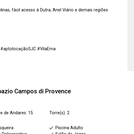
nas, fácil acesso à Dutra, Anel Viário e demais regiões
o #aptolocaçãoSJC #VilaEma
pazio Campos di Provence
e de Andares: 15
Torre(s): 2
squeira
Piscina Adulto