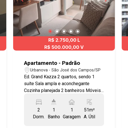
R$ 2.750,00 L
R$ 500.000,00 V
Apartamento - Padrão
Urbanova - São José dos Campos/SP
Ed. Grand Kazza 2 quartos, sendo 1
suíte Sala ampla e aconchegante
Cozinha planejada 2 banheiros Móveis
planejados Forno embutido Fogão
embutido Coifa Sacada com
2
1
1
51m²
churrasqueira Fechamento em vidro na
Dorm.
Banho
Garagem
A. Útil
sacada com persiana