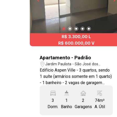
R$ 3.300,00 L
R$ 600.000,00 V
Apartamento - Padrão
Jardim Paulista - São José dos
Campos/SP
Edifício Aspen Ville - 3 quartos, sendo
1 suíte (armários somente em 1 quarto)
- 1 banheiro - 2 vagas de garagem
cobertas Imóvel possuí: - Sala 2
ambientes - Cozinha americana - Ampla
3
1
2
74m²
sacada com churrasqueira - Portaria
Dorm.
Banho
Garagens
A. Útil
24h Lazer com: - Piscina - Sauna -
Salão de festas - Salão de jogos