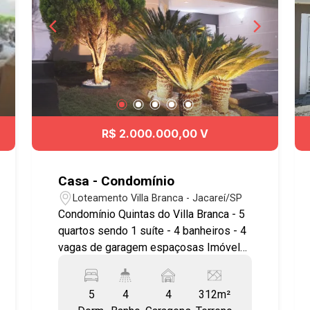
R$ 2.000.000,00 V
Casa - Condomínio
Loteamento Villa Branca - Jacareí/SP
Condomínio Quintas do Villa Branca - 5
quartos sendo 1 suíte - 4 banheiros - 4
vagas de garagem espaçosas Imóvel
possuí: - Sala imponente com pé-
direito alto, integração entre estar e
5
4
4
312m²
jantar, além de excelente iluminação