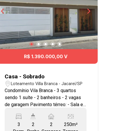
R$ 1.390.000,00 V
Casa - Sobrado
Loteamento Villa Branca - Jacareí/SP
Condomínio Vila Branca - 3 quartos
sendo 1 suíte - 2 banheiros - 2 vagas
de garagem Pavimento térreo: - Sala e
cozinha integrada - Lareira ecológica -
Cozinha com móveis planejados -
3
2
2
250m²
Banheiro social - 3 Quartos - Suíte com