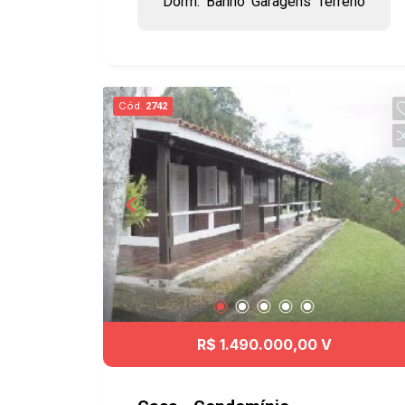
Dorm.
Banho
Garagens
Terreno
tv - 2 banheiros - Lavabo - Cozinha -
Jardim de inverno - Área de lazer com
churrasqueira - Piscina - 4 vagas de
garagem. Aceita imóvel em SJC. Ótima
oportunidade!!
Cód.
2742
R$ 1.490.000,00 V