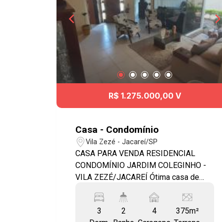
R$ 1.275.000,00 V
Casa - Condomínio
Vila Zezé - Jacareí/SP
CASA PARA VENDA RESIDENCIAL
CONDOMÍNIO JARDIM COLEGINHO -
VILA ZEZÉ/JACAREÍ Ótima casa de
375m² de terreno e 300m² de área
construída - 3 dormitórios sendo 1
3
2
4
375m²
suíte com closet - Sala de estar, jantar e