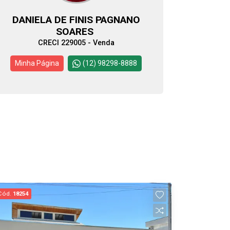
DANIELA DE FINIS PAGNANO
SOARES
CRECI 229005 - Venda
Minha Página
(12) 98298-8888
Cód.
18254