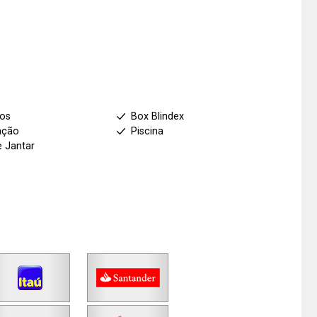
ios
Box Blindex
ação
Piscina
e Jantar