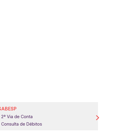
SABESP
COMGÁS
2ª Via de Conta
2ª Via de 
Consulta de Débitos