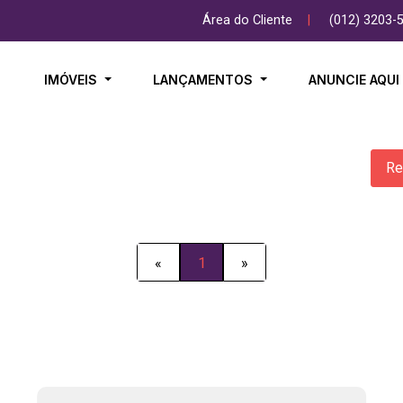
Área do Cliente
|
(012) 3203-
IMÓVEIS
LANÇAMENTOS
ANUNCIE AQU
Re
«
1
»