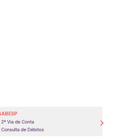
SABESP
COMGÁS
2ª Via de Conta
2ª Via de 
Consulta de Débitos