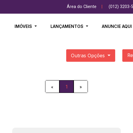
Área do Cliente
|
(012) 3203-
IMÓVEIS
LANÇAMENTOS
ANUNCIE AQU
Outras Opções
Re
«
1
»