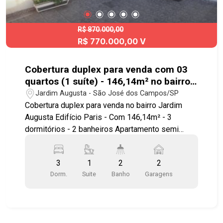
gasolina, hospitais, escolas e às principais vias
de acesso à cidade. Condomínio completo:
Piscina, Academia, Sauna, Sala de cinema, Pet
R$ 870.000,00
R$ 770.000,00 V
shop, Salão de festas, Cozinha gourmet, Salão de
beleza.
Cobertura duplex para venda com 03
quartos (1 suíte) - 146,14m² no bairro
Jardim Augusta
Jardim Augusta - São José dos Campos/SP
Cobertura duplex para venda no bairro Jardim
Augusta Edifício Paris - Com 146,14m² - 3
dormitórios - 2 banheiros Apartamento semi
mobiliado ao lado do Center Vale Shopping.
Apartamento com: - 3 dormitórios sendo 1 suíte -
3
1
2
2
cozinha - lavanderia - 2 banheiros - 1 lavabo -
Dorm.
Suite
Banho
Garagens
sala TV - sala de jantar - Home Theater - grande
sótão para armazenagem - ampla área gourmet
externa com churrasqueira & forno a lenha - 2
vagas de garagem no subsolo * Consumo de