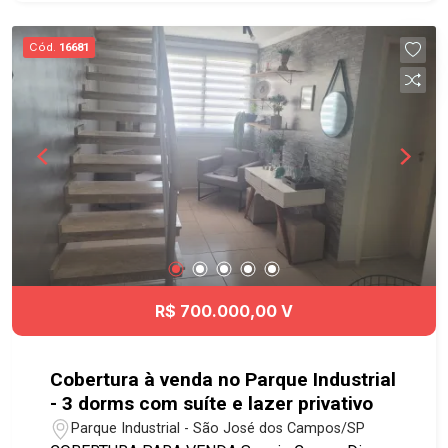
Bicicletário - 11 Vaga para visitantes Ótima
localização, no bairro Jardim América,
Cód.
16681
supermercados como Spani Atacadista e Assaí
Atacadista, além do Vale Sul Shopping, contando
com comércio completo nos arredores. Acesso
fácil à Avenida Andrômeda, ao Anel Viário e à
Rodovia Presidente Dutra, com conexões rápidas
para diversas regiões da cidade. Agende já sua
visita!! #imobiliaria #geraçãoimóveis
#aptovenda #aptovendaSJC #JardimAmerica
R$ 700.000,00 V
Cobertura à venda no Parque Industrial
- 3 dorms com suíte e lazer privativo
Parque Industrial - São José dos Campos/SP