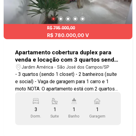
R$ 795.000,00
R$ 780.000,00 V
Apartamento cobertura duplex para
venda e locação com 3 quartos sendo
1 suíte - 130 m² Jardim América
Jardim América - São José dos Campos/SP
- 3 quartos (sendo 1 closet) - 2 banheiros (suíte
e social) - Vaga de garagem para 1 carro e 1
moto NOTA: O apartamento está com 2 quartos
pois o 3° está transformado em closet. Imóvel
possuí: - Sala social/ tv - Cozinha mobiliada -
3
1
1
1
Lavanderia - Área gourmet com churrasqueira,
Dorm.
Suite
Banho
Garagem
mesa de sinuca e terraço - Cobertura com vista
privilegiada da Cidade Áreas comuns: -
Churrasqueira - Piscina - Portaria 24hs -