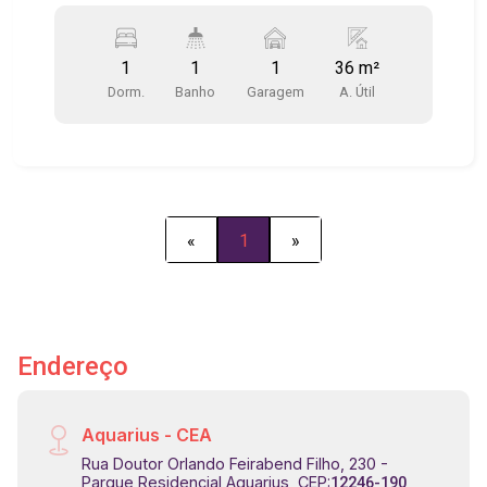
muito bom gosto!!! Lindo dormitório, sala com
sacada. cozinha americana, lavanderia e
1
1
1
36 m²
banheiro!!! Área de lazer completa!!! Portaria 24
Dorm.
Banho
Garagem
A. Útil
hs!!! 1 vaga de garagem coberta e 1 vagas para
visitantes!!!
«
1
»
Endereço
Aquarius - CEA
Rua Doutor Orlando Feirabend Filho, 230 -
Parque Residencial Aquarius, CEP:
12246-190