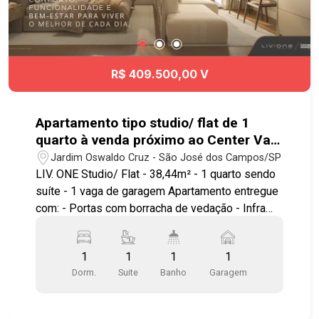
R$ 409.500,00 V
Apartamento tipo studio/ flat de 1
quarto à venda próximo ao Center Vale
em São José dos Campos | Liv.One
Jardim Oswaldo Cruz - São José dos Campos/SP
LIV. ONE Studio/ Flat - 38,44m² - 1 quarto sendo
suíte - 1 vaga de garagem Apartamento entregue
com: - Portas com borracha de vedação - Infra
para ar condicionado - Bancada e pias em granito
- Área de serviço integrada a varanda - Ponto
1
1
1
1
elétrico para churrasqueira grill - Janela com
Dorm.
Suite
Banho
Garagem
persiana integrada automatizada - Aquecimento a
gás nos chuveiros Ambientes pensados e
otimizados para circulação, maior conforto e