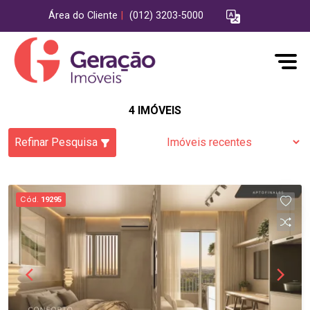
Área do Cliente
|
(012) 3203-5000
4 IMÓVEIS
Refinar Pesquisa
Cód.
19295