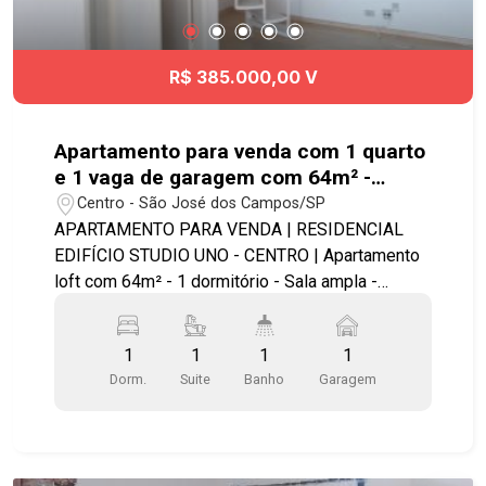
com nossos corretores e descubra as melhores
condições para comprar seu primeiro imóvel ou
investir no Liv.One. ? Chame a Geração Imóveis e
R$ 385.000,00 V
encontre a unidade ideal para você!
Apartamento para venda com 1 quarto
e 1 vaga de garagem com 64m² -
Centro
Centro - São José dos Campos/SP
APARTAMENTO PARA VENDA | RESIDENCIAL
EDIFÍCIO STUDIO UNO - CENTRO | Apartamento
loft com 64m² - 1 dormitório - Sala ampla -
Sacada com vista para o banhado - Lavabo -
Aquecedor a gás. - Área de serviço - 1 vaga de
1
1
1
1
garagem Excelente localização, de bancos,
Dorm.
Suite
Banho
Garagem
consultório médico, ônibus, escolas, lojas
restaurantes e outro comércio AP 11202