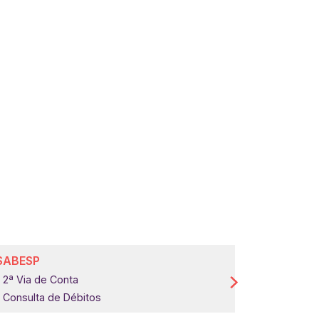
SABESP
COMGÁS
2ª Via de Conta
2ª Via de 
Consulta de Débitos