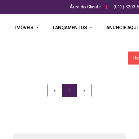
Área do Cliente
|
(012) 3203-
IMÓVEIS
LANÇAMENTOS
ANUNCIE AQU
Re
«
1
»