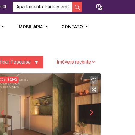
5000
I
IMOBILIÁRIA
CONTATO
finar Pesquisa
Cód.
19292