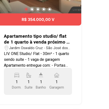
R$ 354.000,00 V
Apartamento tipo studio/ flat
de 1 quarto à venda próximo ao
Center Vale em São José dos
Jardim Oswaldo Cruz - São José dos
Campos | Liv.One
Campos/SP
LIV. ONE Studio/ Flat - 30m² - 1 quarto
sendo suíte - 1 vaga de garagem
Apartamento entregue com: - Portas
com borracha de vedação - Infra para ar
condicionado - Bancada e pias em
1
1
1
1
granito - Área de serviço integrada a
Dorm.
Suite
Banho
Garagem
varanda - Ponto elétrico para
churrasqueira grill - Janela com
persiana integrada automatizada -
Aquecimento a gás nos chuveiros