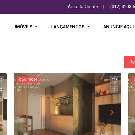
Área do Cliente
|
(012) 3203-
IMÓVEIS
LANÇAMENTOS
ANUNCIE AQU
Re
Cód.
19294