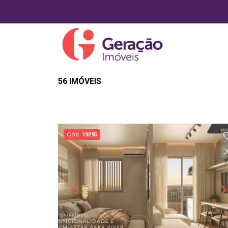
56 IMÓVEIS
Cód.
19295