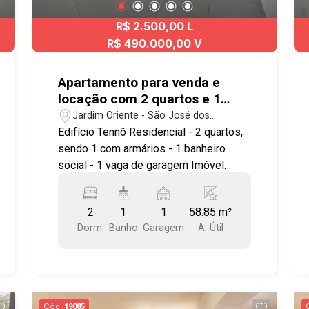
R$ 2.500,00 L
R$ 490.000,00 V
Apartamento para venda e
locação com 2 quartos e 1
vaga de garagem - 58,85 m² -
Jardim Oriente - São José dos
No bairro Jardim Oriente - SJC
Campos/SP
Edifício Tennô Residencial - 2 quartos,
sendo 1 com armários - 1 banheiro
social - 1 vaga de garagem Imóvel
possuí: - Sala com 2 ambientes -
Cozinha com armários planejados -
2
1
1
58.85 m²
Sacada gourmet - Vista livre - Andar
Dorm.
Banho
Garagem
A. Útil
alto - Área de serviço - Portaria 24
horas Lazer com: Academia,
brinquedoteca, SPA com ofuro, salão de
jogos, espaço gourmet com
churrasqueira, área verde com
Cód.
19085