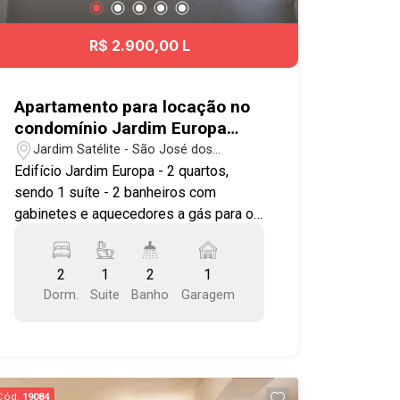
#JardimSãoDimas
R$ 2.900,00 L
Apartamento para locação no
condomínio Jardim Europa
com 2 quartos sendo 1 suíte -
Jardim Satélite - São José dos
63 m² - Jardim Satélite - SJC
Campos/SP
Edifício Jardim Europa - 2 quartos,
sendo 1 suíte - 2 banheiros com
gabinetes e aquecedores a gás para os
chuveiros - 1 vaga de garagem Imóvel
possuí: - Sala - Sacada com
2
1
2
1
churrasqueira - Cozinha Armários na
Dorm.
Suite
Banho
Garagem
cozinha e área de serviço - Preparação
para ar condicionado na suíte e janelas
dos quartos com persianas blackout
Condomínio com piscina (adulto e
infantil), academia, salão de festas,
Cód.
19084