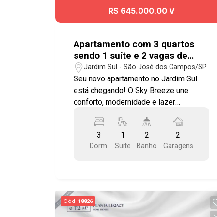
R$ 645.000,00 V
Apartamento com 3 quartos
sendo 1 suíte e 2 vagas de
garagem no Jardim Sul- São
Jardim Sul - São José dos Campos/SP
José dos Campos
Seu novo apartamento no Jardim Sul
está chegando! O Sky Breeze une
conforto, modernidade e lazer
completo em um dos bairros que mais
crescem em São José dos Campos. -
3
1
2
2
70m² - 3 dormitórios com 1 suíte -
Dorm.
Suite
Banho
Garagens
Varanda integrada Diferencial estrutural:
- Infraestrutura para ar-condicionado -
Janela com persiana de enrolar nos
quartos - Ponto para churrasqueira
elétrica - Ponto hidráulico para lava-
Cód.
18826
louças Lazer com mais de 30 itens: -