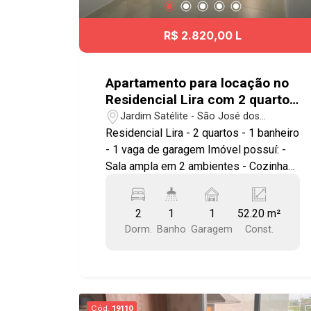
R$ 2.820,00 L
Apartamento para locação no
Residencial Lira com 2 quartos
e 1 vaga de garagem - 52m² -
Jardim Satélite - São José dos
Jardim Satélite - SJC
Campos/SP
Residencial Lira - 2 quartos - 1 banheiro
- 1 vaga de garagem Imóvel possuí: -
Sala ampla em 2 ambientes - Cozinha
Ampla com armários - Ar condicionado
em 3 ambientes - Área de Serviço com
2
1
1
52.20 m²
armários - Armários em um dos quartos
Dorm.
Banho
Garagem
Const.
- Varanda com vista livre - Apartamento
novo Localizado no bairro Jardim
Satélite, região sul de São José dos
Campos. Próximo ao Vale Sul Shoping,
mercado Tenta Atacado, Atacadão,
Cód.
19110