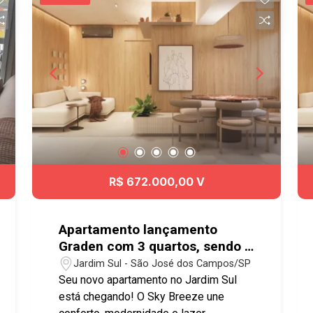
playground e quadra poliesportiva.
Bairro localizado na região Sul da
cidade, próximo do Shopping Oriente,
Supermercado Shibata, padaria,
farmácia, fácil acesso ao anel viário e
Dutra! Agende já sua visita! #imobiliaria
#geraçãoimóveis #aptolocação
#aptolocaçãoSJC #aptovenda
#aptovendaSJC #JardimOriente
R$ 672.000,00 V
Apartamento lançamento
Graden com 3 quartos, sendo 1
suíte e 2 vagas de garagem no
Jardim Sul - São José dos Campos/SP
Jardim Sul - Sky Breeze
Seu novo apartamento no Jardim Sul
está chegando! O Sky Breeze une