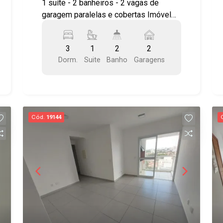
1 suíte - 2 banheiros - 2 vagas de
e encontre a unidade ideal para você!
garagem paralelas e cobertas Imóvel
possuí: - Sala 2 ambientes - Cozinha
americana - Ampla sacada com
3
1
2
2
churrasqueira - Sem armários nos
Dorm.
Suite
Banho
Garagens
quartos. Lazer com: - Piscina - Sauna -
Salão de festas - Salão de jogos
Localizado próximo ao CenterVale
Shopping, Supermercados (Piratininga,
Roldão, Sonda, etc.), Rodoviária Nova e
Cód.
19144
de comércios e serviços em geral. Fácil
acesso à Rodovia Dutra, ao Centro e ao
sistema viário da cidade. Agende já sua
visita!! #imobiliaria #geraçãoimóveis
#aptolocação #aptolocaçãoSJC
#JardimPaulista #elevador