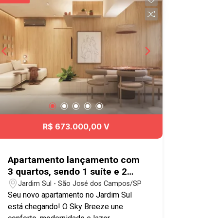
churrasqueira, sauna, salão de jogos,
espaço kids e playground. Excelente
localização, próximo do Vale Sul
Shopping, Supermercados (Dia,
Piratininga, Tenda, Atacadão, etc.) e
comércios em geral. Fácil acesso às
Rodovias Dutra e Tamoios, e ao
sistema viário da cidade. Agende já sua
visita!! #imobiliaria #geraçãoimóveis
#aptolocação #aptolocaçãoSJC
#JardimSatélite #elevador #aceitapet
R$ 673.000,00 V
Apartamento lançamento com
3 quartos, sendo 1 suíte e 2
vagas de garagem no Jardim
Jardim Sul - São José dos Campos/SP
Sul- São José dos Campos
Seu novo apartamento no Jardim Sul
está chegando! O Sky Breeze une