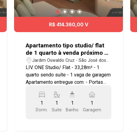
R$ 414.360,00 V
Apartamento tipo studio/ flat
de 1 quarto à venda próximo ao
Center Vale em São José dos
Jardim Oswaldo Cruz - São José dos
Campos | Liv.One
Campos/SP
LIV. ONE Studio/ Flat - 33,28m² - 1
quarto sendo suíte - 1 vaga de garagem
Apartamento entregue com: - Portas
com borracha de vedação - Infra para ar
condicionado - Bancada e pias em
1
1
1
1
granito - Área de serviço integrada a
Dorm.
Suite
Banho
Garagem
varanda - Ponto elétrico para
churrasqueira grill - Janela com
persiana integrada automatizada -
Aquecimento a gás nos chuveiros