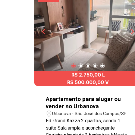
próximo ao parque João do Pulo e com
fácil acesso a Dutra e anel viário.
Agende a sua visita agora mesmo.
#Apartamento #Locacao #SJC
#geracaoimoveis #aptoSJC #elevador
R$ 2.750,00 L
R$ 500.000,00 V
Apartamento para alugar ou
vender no Urbanova
Urbanova - São José dos Campos/SP
Ed. Grand Kazza 2 quartos, sendo 1
suíte Sala ampla e aconchegante