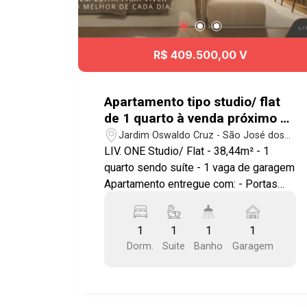
R$ 409.500,00 V
Apartamento tipo studio/ flat
de 1 quarto à venda próximo ao
Center Vale em São José dos
Jardim Oswaldo Cruz - São José dos
Campos | Liv.One
Campos/SP
LIV. ONE Studio/ Flat - 38,44m² - 1
quarto sendo suíte - 1 vaga de garagem
Apartamento entregue com: - Portas
com borracha de vedação - Infra para ar
condicionado - Bancada e pias em
1
1
1
1
granito - Área de serviço integrada a
Dorm.
Suite
Banho
Garagem
varanda - Ponto elétrico para
churrasqueira grill - Janela com
persiana integrada automatizada -
Aquecimento a gás nos chuveiros