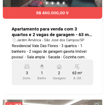
R$ 460.000,00 V
Apartamento para venda com 3
quartos e 2 vagas de garagem - 63 m²
no Jardim América
Jardim América - São José dos Campos/SP
Residencial Vale Das Flores - 3 quartos - 1
banheiro - 2 vagas de garagem gaveta Imóvel
possuí: - Sala ampla - Sacada - Cozinha com
planejados e fogão embutido Lazer com - 2
Piscinas - Salão de festas - Playground -
3
1
2
63 m²
Portaria 24h - Áreas verdes e espaços de
Dorm.
Banho
Garagens
A. Útil
convivência - Mini mercado - Quiosque - 3
quadras de esportes Ótima localização! Ao lado
do mercado Coop, farmácias, restaurantes e
serviços. Fácil acesso a estrada velha, Anel
Viário e Via Dutra. Agende já sua visita!!
Cód.
18878