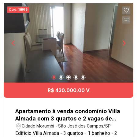
regiões da cidade, Escola Poliedro, Anglo e
Cód.
18916
Objetivo. #imobiliaria #geraçãoimóveis
#aptolocação #aptolocaçãoSJC #VilaEma
#aceitaPET
R$ 430.000,00 V
Apartamento à venda condomínio Villa
Almada com 3 quartos e 2 vagas de
garagem - 64 m² no bairro Cidade
Cidade Morumbi - São José dos Campos/SP
Morumbi
Edifício Villa Almada - 3 quartos - 1 banheiro - 2