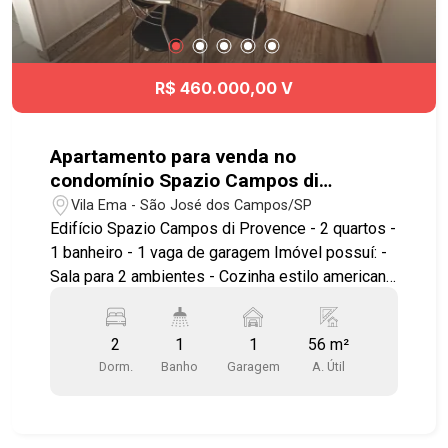
R$ 460.000,00 V
Apartamento para venda no
condomínio Spazio Campos di
Provence com 2 quartos e 1 vaga de
Vila Ema - São José dos Campos/SP
garagem - 56 m² no bairro Jardim
Edifício Spazio Campos di Provence - 2 quartos -
Apolo
1 banheiro - 1 vaga de garagem Imóvel possuí: -
Sala para 2 ambientes - Cozinha estilo americana
planejada - Armários planejados - Sacada - Área
de serviço - Portaria 24hs com porteiros físicos
2
1
1
56 m²
Lazer completo, com piscina, churrasqueira,
Dorm.
Banho
Garagem
A. Útil
quadra, academia, brinquedoteca, sauna, salão de
festas e jogos, espaço cowork, mercadinho. Está
próximo ao Pão de Açúcar, Shopping Colinas,
fácil acesso à Dutra, Anel Viário e demais