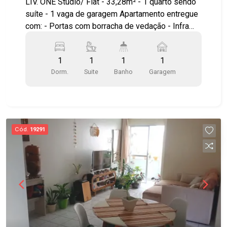
LIV. ONE Studio/ Flat - 33,28m² - 1 quarto sendo
suíte - 1 vaga de garagem Apartamento entregue
com: - Portas com borracha de vedação - Infra
para ar condicionado - Bancada e pias em granito
- Área de serviço integrada a varanda - Ponto
1
1
1
1
elétrico para churrasqueira grill - Janela com
Dorm.
Suite
Banho
Garagem
persiana integrada automatizada - Aquecimento a
gás nos chuveiros Ambientes pensados e
otimizados para circulação, maior conforto e
aproveitamento do espaço. LAZER E ÁREAS
COMUNS Piscina com prainha Solarium Mirante
Cód.
19291
Wellness Espaço yoga Fitness interno e externo
Fireplace Espaços gourmet Lounges Wine bar
Coworking Lavanderia compartilhada Minimarket
Delivery room Bicicletário Diferenciais de
investimento: localização estratégica ao lado do
CenterVale Shopping e próximo à Rodovia
Presidente Dutra, com estrutura pensada também
para locação de curta e longa permanência. Fale