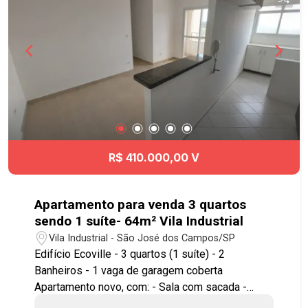
charmoso Empório São Francisco, além de
outras. A mobilidade é um dos grandes
diferenciais: o endereço tem acesso fácil à
Rodovia Presidente Dutra e ao Anel Viário,
promovendo deslocamentos rápidos para outras
regiões da cidade e cidades vizinhas, além de
facilitar o acesso ao centro de São José dos
Campos e a importantes polos de trabalho.
Agende já sua visita! #imobiliaria
#geraçãoimóveis #aptovenda #aptovendaSJC
R$ 410.000,00 V
#ConjuntoResidencialTrintaeUmdeMarço
Apartamento para venda 3 quartos
sendo 1 suíte- 64m² Vila Industrial
Vila Industrial - São José dos Campos/SP
Edifício Ecoville - 3 quartos (1 suíte) - 2
Banheiros - 1 vaga de garagem coberta
Apartamento novo, com: - Sala com sacada -
Cozinha estilo americana - Banheiros com box de