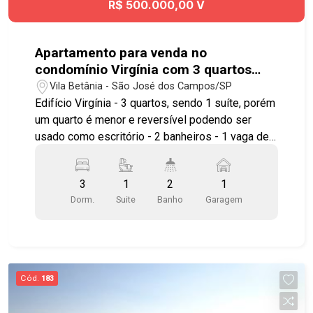
R$ 500.000,00 V
Apartamento para venda no
condomínio Virgínia com 3 quartos
sendo 1 suíte - 95 m² - Vila Betânia
Vila Betânia - São José dos Campos/SP
Edifício Virgínia - 3 quartos, sendo 1 suíte, porém
um quarto é menor e reversível podendo ser
usado como escritório - 2 banheiros - 1 vaga de
garagem rotativa Imóvel possuí: - Sala ampla -
Cozinha - Área de serviço - Banheiro de serviço *
3
1
2
1
Condomínio possui: Elevador, Portaria 24 horas e
Dorm.
Suite
Banho
Garagem
Salão de Festas Bem localizado, perto de ônibus,
avenida, hospital e shopping. Próximo ao
Hospital Santos Dumont, Center Vale Shopping,
Parque Vicentina Aranha, além de contar com
amplo comércio nos arredores. Fácil acesso à
Cód.
183
Avenida São João, Anel Viário e à Rodovia
Presidente Dutra, facilitando o deslocamento