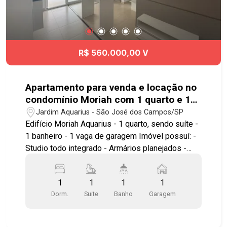
R$ 560.000,00 V
Apartamento para venda e locação no
condomínio Moriah com 1 quarto e 1
vaga de garagem - 40m² no Jardim
Jardim Aquarius - São José dos Campos/SP
Aquarius
Edifício Moriah Aquarius - 1 quarto, sendo suíte -
1 banheiro - 1 vaga de garagem Imóvel possuí: -
Studio todo integrado - Armários planejados -
Varanda Lazer com piscina, fitness,
churrasqueira, sauna, home office. Mais uma linda
1
1
1
1
construção da construtora M.Vituzzo! O bairro
Dorm.
Suite
Banho
Garagem
Jardim Aquarius está localizado na região centro-
oeste de São José dos Campos, possui lindas
praças e qualidade de vida. Aqui você está