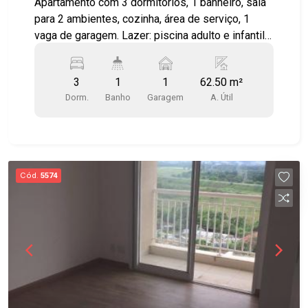
Apartamento com 3 dormitórios, 1 banheiro, sala
para 2 ambientes, cozinha, área de serviço, 1
vaga de garagem. Lazer: piscina adulto e infantil,
churrasqueira, quadras poliesportivas,
playground, salão de festas e salão de jogos.
3
1
1
62.50 m²
Aceita permuta por casa no Parque Industrial,
Dorm.
Banho
Garagem
A. Útil
Bosque dos Eucaliptos, Bosque dos Ipês, Jardim
Sul, Terras do Sul, Trinta e um de Março, Jardim
América. AP 11557
Cód.
5574