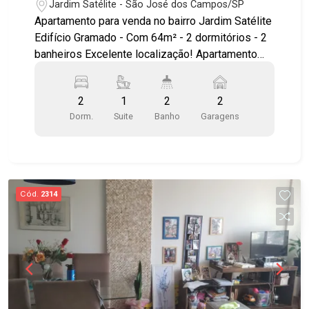
no bairro Jardim Satélite
Jardim Satélite - São José dos Campos/SP
Apartamento para venda no bairro Jardim Satélite
Edifício Gramado - Com 64m² - 2 dormitórios - 2
banheiros Excelente localização! Apartamento
com: - 2 dormitórios sendo 1 suíte com armários
- sala para 2 ambientes com sacada - cozinha
2
1
2
2
planejada - 1 vaga de garagem coberta
Dorm.
Suite
Banho
Garagens
Diferenciais do apartamento: - Piso laminado -
Banheiros com boxes e espelhos - Luminárias
em todas as dependências Agende sua visita!!!
#imobiliária #aptoparavenda #jardimsatelite
#gramado
Cód.
2314