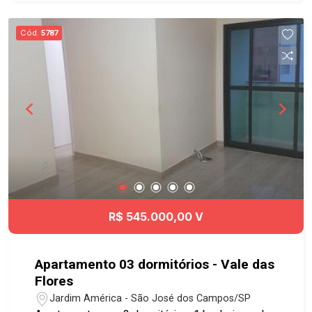
próximo ao Hipermercado Extra, Carrefour, Pão
de Açúcar, Shopping Colinas, Colégio Poliedro,
Cód.
5787
Colégio Univap, ETEP e tem fácil acesso à Dutra
e demais regiões da cidade. Agende já sua
visita!! #imobiliaria #geraçãoimóveis
#aptovenda #aptovendaSJC #JardimAquarius
#aptolocaçãoSJC #aptolocação
R$ 545.000,00 V
Apartamento 03 dormitórios - Vale das
Flores
Jardim América - São José dos Campos/SP