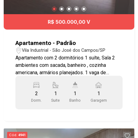
R$ 500.000,00 V
Apartamento - Padrão
Vila Industrial - São José dos Campos/SP
Apartamento com 2 dormitórios 1 suíte, Sala 2
ambientes com sacada, banheiro , cozinha
americana, armários planejados. 1 vaga de
garagem, Vista para serra da Mantiqueira. Salão
de Festas (Adulto e Infantil), Academia com Ar
2
1
1
1
condicionado, Piscina Adulta, Piscina Infantil,
Dorm.
Suite
Banho
Garagem
Churrasqueira, Playground, Quadra Poliesportiva -
Próximo a supermercado atacadão, havan, Futura
via cambuy AP5926
Cód.
4941