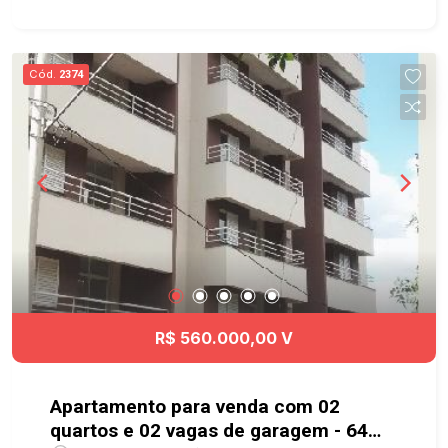
festas. Localizado em região privilegiada,
próximo a comércios, escolas, restaurantes,
supermercados e fácil acesso às principais vias
Cód.
2374
da cidade. Não perca essa oportunidade, agende
já sua visita e venha conhecer esse lindo
apartamento!
R$ 560.000,00 V
Apartamento para venda com 02
quartos e 02 vagas de garagem - 64m²