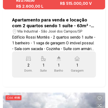
R$ 2.700,00
R$ 515.000,00 V
R$ 2.600,00 L
Apartamento para venda e locação
com 2 quartos sendo 1 suíte - 63m² -
No bairro Vila Industrial - SJC
Vila Industrial - São José dos Campos/SP
Edifício Rossi Montês - 2 quartos sendo 1 suíte -
1 banheiro - 1 vaga de garagem O imóvel possuí:
- Sala com sacada - Cozinha - Suíte com armário
grande de 4 m - Com armários planejados -
Banheiros com box Apartamento em andar alto
2
1
1
1
com vista eterna para Serra da Mantiqueira.
Dorm.
Suite
Banho
Garagem
Condomínio com: - Piscina semi olímpica -
Quadra de futebol - Academia - Churrasqueira -
Salão de festas - Salão de festas kids - Espaço
kids - Salão de jogos - Playground - Portaria 24
horas - Vagas de visitantes Agende sua visita!!!
Cód.
4105
#imobiliária #geracaoimoveis
#aptoparaalugarsjc #aptoparalocação