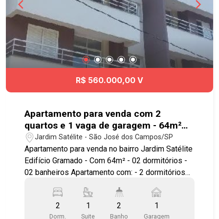
sábados a 500m! Agende já sua visita!!
#imobiliaria #geraçãoimóveis #aptovenda
#aptovenda #JardimAugusta
R$ 560.000,00 V
Apartamento para venda com 2
quartos e 1 vaga de garagem - 64m²
no bairro Jardim Satélite
Jardim Satélite - São José dos Campos/SP
Apartamento para venda no bairro Jardim Satélite
Edifício Gramado - Com 64m² - 02 dormitórios -
02 banheiros Apartamento com: - 2 dormitórios
sendo 1 suíte com armários - sala para 2
ambientes com sacada - cozinha americana
2
1
2
1
planejada - área de serviço - 1 vaga de garagem
Dorm.
Suite
Banho
Garagem