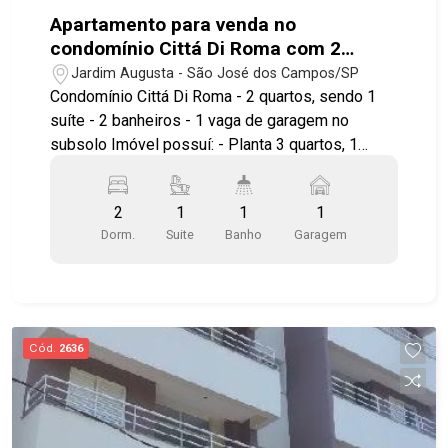
Apartamento para venda no
condomínio Cittá Di Roma com 2
quartos e 1 vaga de garagem - 62m² -
Jardim Augusta - São José dos Campos/SP
No bairro Jardim Augusta - SJC
Condomínio Cittá Di Roma - 2 quartos, sendo 1
suíte - 2 banheiros - 1 vaga de garagem no
subsolo Imóvel possuí: - Planta 3 quartos, 1
quarto transformado em sala de TV pode ser
revertido - Sala para 2 ambientes - Cozinha
2
1
1
1
planejada - Sacada - Área de serviços Lazer com
Dorm.
Suite
Banho
Garagem
piscina adulto e infantil, sauna, salão de festas,
salão de jogos, academia, playground, espaço
gourmet e quadra poliesportiva Condomínio com
excelente infraestrutura, segurança monitorada
por câmeras, portaria 24 horas, elevador e
Cód.
2636
estacionamento para visitantes Localização
privilegiada! A poucos minutos do Shopping
Center Vale, Via Dutra, CTA e mercados como
Roldão, Piratininga e Sonda. Feira livre aos