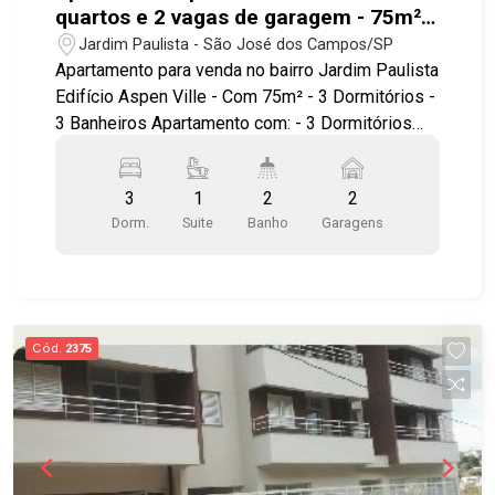
quartos e 2 vagas de garagem - 75m²
no Jardim Paulista
Jardim Paulista - São José dos Campos/SP
Apartamento para venda no bairro Jardim Paulista
Edifício Aspen Ville - Com 75m² - 3 Dormitórios -
3 Banheiros Apartamento com: - 3 Dormitórios
sendo 1 suíte - Com armário em 1 dormitório -
Sala 2 ambientes - Ampla sacada com
3
1
2
2
churrasqueira - Cozinha americana - 2 Vagas de
Dorm.
Suite
Banho
Garagens
garagem cobertas. Lazer com: - Piscina - Sauna -
Salão de festas - Salão de jogos Localização:
Próximo ao Center Vale Shopping -
Supermercado Piratininga - Saída para o anel
viário e Dutra - Rodoviária Nova. Agende sua
Cód.
2375
visita!!! #imobiliaria #apartamentoparavenda
#jardimpaulista