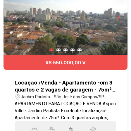
para diversas regiões da cidade. Agende já sua
visita!! #imobiliaria #geraçãoimóveis
#aptovenda #aptovendaSJC #VilaBetânia
#aceitapet
R$ 550.000,00 V
Locaçao /Venda - Apartamento -om 3
quartos e 2 vagas de garagem - 75m²
no Jardim Paulista
Jardim Paulista - São José dos Campos/SP
APARTAMENTO PARA LOCAÇAO E VENDA Aspen
Ville - Jardim Paulista Excelente localização!
Apartamento de 75m². Com 3 quartos amplos,
com armários embutidos sendo 1 suíte, todo em