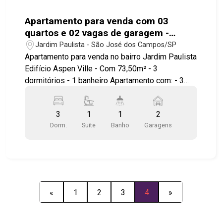
Apartamento para venda com 03
quartos e 02 vagas de garagem -
73,50m² no bairro Jardim Paulista
Jardim Paulista - São José dos Campos/SP
Apartamento para venda no bairro Jardim Paulista
Edifício Aspen Ville - Com 73,50m² - 3
dormitórios - 1 banheiro Apartamento com: - 3
dormitórios sendo 1 suíte - sala 2 ambientes -
ampla sacada com churrasqueira - cozinha
3
1
1
2
americana - 2 vagas de garagem cobertas Lazer
Dorm.
Suite
Banho
Garagens
com: - Piscina - Sauna - Salão de festas - Salão
de jogos Localizado próximo ao Center Vale
Shopping - Supermercado Piratininga - Saída para
o anel viário e Dutra - Rodoviária Nova. Agende
sua visita!!! #imobiliária #aptovenda
#jardimpaulista
«
1
2
3
4
»