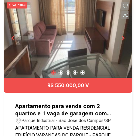
** sem portaria, entrada com tag Condomínio com
Cód.
1849
sistema de segurança monitorada, elevador,
portão automático. Localizado no Centro de São
José dos Campos, próximo a Prefeitura,
Calçadão, e mercado municipal. Fácil acesso a
qualquer região da cidade pelo Anel Viário.
#duplexparavenda #Centro
R$ 550.000,00 V
Apartamento para venda com 2
quartos e 1 vaga de garagem com
60m² - Parque Industrial
Parque Industrial - São José dos Campos/SP
APARTAMENTO PARA VENDA RESIDENCIAL
EDIFÍCIO VARANDAS DO PARQUE - PARQUE