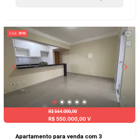
(46, 2º Sub-solo) Diferenciais do apartamento: -
Piso laminado - Banheiros com gabinetes, boxes
e espelhos - Luminárias em todas as
dependências Lazer com: - Salão de festas
Agende sua visita!!! #imobiliária #aptoparavenda
Cód.
2592
#jardimsatelite #gramado
R$ 564.000,00
R$ 550.000,00 V
Apartamento para venda com 3