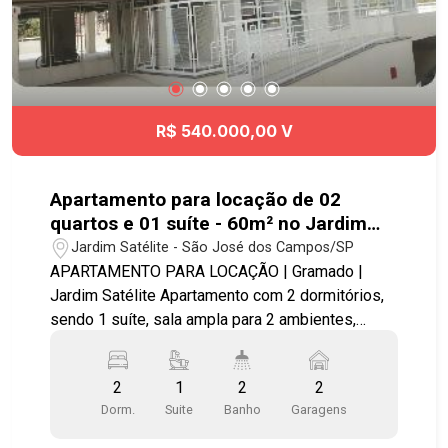
R$ 540.000,00 V
Apartamento para locação de 02
quartos e 01 suíte - 60m² no Jardim
Satélite
Jardim Satélite - São José dos Campos/SP
APARTAMENTO PARA LOCAÇÃO | Gramado |
Jardim Satélite Apartamento com 2 dormitórios,
sendo 1 suíte, sala ampla para 2 ambientes,
cozinha com armários planejados, área de
serviço, banheiro social e varanda. Possui 2
2
1
2
2
vagas de garagem cobertas e demarcadas. O
Dorm.
Suite
Banho
Garagens
imóvel possui área útil de 64m². O condomínio
oferece portaria 24 horas, elevador, salão de