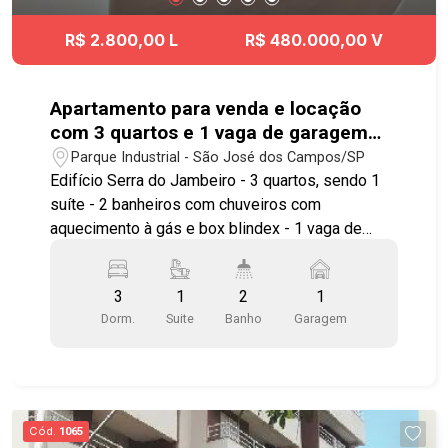
R$ 2.800,00 L
R$ 480.000,00 V
Apartamento para venda e locação
com 3 quartos e 1 vaga de garagem
com 68m² - Parque Industrial
Parque Industrial - São José dos Campos/SP
Edifício Serra do Jambeiro - 3 quartos, sendo 1
suíte - 2 banheiros com chuveiros com
aquecimento à gás e box blindex - 1 vaga de
garagem privativa e coberta Imóvel possuí: -
Cozinha - Banheiro social - Área de serviço -
3
1
2
1
Piso laminado - Sol da tarde, frente para avenida.
Dorm.
Suite
Banho
Garagem
Condomínio com ótima infraestrutura: portaria
24h, sistema de segurança monitorado por
câmeras, elevador, portão automático e
estacionamento para visitantes. Lazer: 2
Churrasqueiras, forno de pizza, salões de festas
Cód.
1065
(adultos e infantil), salão de jogos, academia,