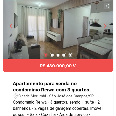
R$ 480.000,00 V
Apartamento para venda no
condomínio Reiwa com 3 quartos
sendo 1 suíte - 68 m² Cidade Morumbi
Cidade Morumbi - São José dos Campos/SP
Condomínio Reiwa - 3 quartos, sendo 1 suíte - 2
banheiros - 2 vagas de garagem cobertas. Imóvel
possuí: - Sala - Cozinha - Área de serviço -