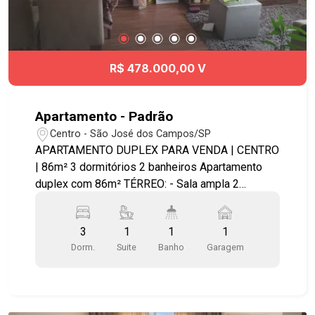
R$ 478.000,00 V
Apartamento - Padrão
Centro - São José dos Campos/SP
APARTAMENTO DUPLEX PARA VENDA | CENTRO
| 86m² 3 dormitórios 2 banheiros Apartamento
duplex com 86m² TÉRREO: - Sala ampla 2
ambientes (sala de estar e sala de jatar) - Lavabo
com gabinete - Cozinha com armários planejados
3
1
1
1
- Área de serviço - Banheiro de serviço (pode ser
Dorm.
Suite
Banho
Garagem
usado como despensa). Piso superior: - Corredor
com armários - 3 dormitórios amplos sendo 1
com armários - Banheiro social com box de vidro
e gabinete na pia - 1 vaga coberta. * Sol da tarde