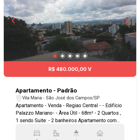
#vilaindustrial #aptovenda #aptovendaSJC
R$ 480.000,00 V
Apartamento - Padrão
Vila Maria - São José dos Campos/SP
Apartamento - Venda - Regiao Central - - Edifício
Palazzo Mariano- - Àrea Útil - 68m² - 2 Quartos ,
1 sendo Suite: - 2 banheiros Apartamento com
vista panorâmica e definitiva, com: - 2 quartos
sendo 1 suíte - Sem armários embutidos e com