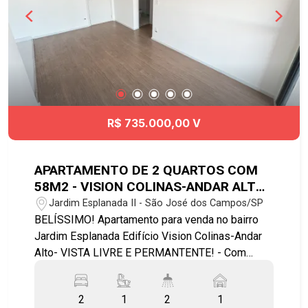
R$ 735.000,00 V
APARTAMENTO DE 2 QUARTOS COM
58M2 - VISION COLINAS-ANDAR ALTO
- VISTA LIVRE E PERMANENTE!
Jardim Esplanada II - São José dos Campos/SP
BELÍSSIMO! Apartamento para venda no bairro
Jardim Esplanada Edifício Vision Colinas-Andar
Alto- VISTA LIVRE E PERMANTENTE! - Com
58m² - MAÇANETA BIOMÉTRICA - 2 dormitórios
sendo 1 suíte - PISO LAMINADO - 1 banheiro
2
1
2
1
social Excelente e confortável planta de: - 2