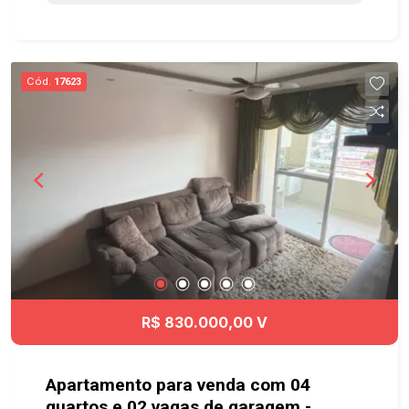
acesso por biometria - Quatro (4) vagas internas
para visitantes - Wi-fi nas áreas comuns - Equipe
de Brigada de Incêndio treinada (AVCB em dia)
Próximo aos principais centros comerciais da
Cód.
17623
cidade, hospital a 200 metros do prédio, várias
clinicas médicas especializadas bem próximo ao
local, a 10 minutos dos parques Santos Dumont e
Vicentina Aranha, acesso rápido e fácil ao Anel
Viário da cidade, e rodovia Presidente Dutra.
Agende já sua visita! #imobiliaria
#geraçãoimóveis #apvenda #aptovenda
#VilaBetânia
R$ 830.000,00 V
Apartamento para venda com 04
quartos e 02 vagas de garagem -