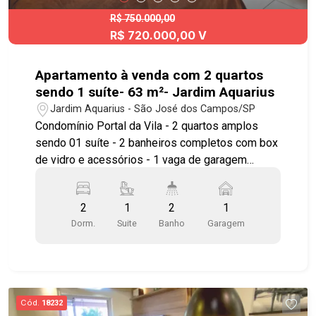
R$ 750.000,00
R$ 720.000,00 V
Apartamento à venda com 2 quartos
sendo 1 suíte- 63 m²- Jardim Aquarius
Jardim Aquarius - São José dos Campos/SP
Condomínio Portal da Vila - 2 quartos amplos
sendo 01 suíte - 2 banheiros completos com box
de vidro e acessórios - 1 vaga de garagem
coberta e fixa Imóvel possuí: - Sala para 2
ambientes com piso frio - Cozinha com armários
2
1
2
1
planejados - Todos os ambientes com móveis
Dorm.
Suite
Banho
Garagem
planejados - Banheiro social com gabinete e Box
Blindex de vidro - Varanda Gourmet com
churrasqueira e fechamento em vidro Blindex -
Área de serviço - Portaria 24 horas com controle
de acesso a moradores e prestadores de
Cód.
18232
serviços - Andar intermediário - Pronto para