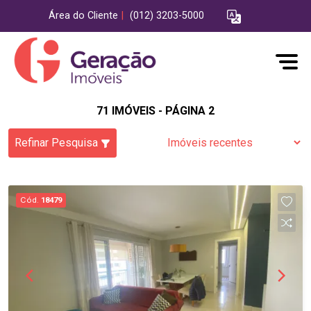
Área do Cliente
|
(012) 3203-5000
71 IMÓVEIS - PÁGINA 2
Refinar Pesquisa
Cód.
18479