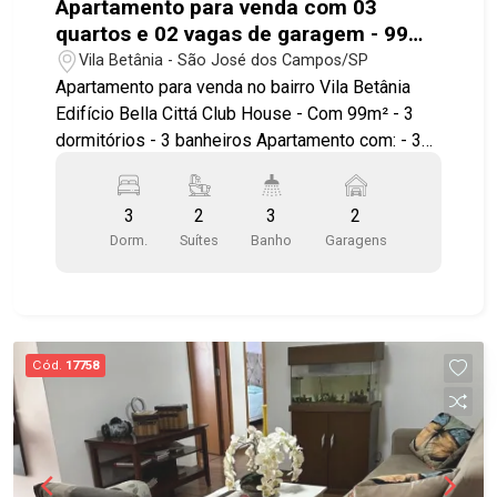
Apartamento para venda com 03
apartamento pode ser seu Agende sua visita!!
quartos e 02 vagas de garagem - 99m²
no bairro Vila Betânia
Vila Betânia - São José dos Campos/SP
Apartamento para venda no bairro Vila Betânia
Edifício Bella Cittá Club House - Com 99m² - 3
dormitórios - 3 banheiros Apartamento com: - 3
dormitórios sendo 2 suítes - armários planejados
- banheiro social - sala estendida - varanda
3
2
3
2
gourmet fechada em vidro - cozinha estilo
Dorm.
Suítes
Banho
Garagens
americana planejada - área de serviço - 2 vagas
de garagem * Lazer completo com: - Academia
moderna - Churrasqueira e forno de pizza -
Piscina e sauna - Playground - Salão de festas -
Salão de jogos - Quadra poliesportiva - Biblioteca
Cód.
17758
e brinquedoteca - Cinema integrado Condomínio
com segurança e comodidade com: - Portaria 24
horas e câmeras de segurança - Acesso para
deficientes - Sistema de alarme e portão
eletrônico - Estacionamento para visitantes -