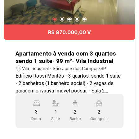
R$ 870.000,00 V
Apartamento à venda com 3 quartos
sendo 1 suíte- 99 m²- Vila Industrial
Vila Industrial - São José dos Campos/SP
Edifício Rossi Montês - 3 quartos, sendo 1 suíte
- 2 banheiros (1 banheiro social) - 2 vagas de
garagem privativa Imóvel possuí: - Sala 2
ambientes com churrasqueira - Lavabo - Cozinha
- Área de Serviço - Banheiro social - Piso
3
1
2
2
Porcelanato - Armários planejados em todos os
Dorm.
Suite
Banho
Garagens
cômodos Lazer completo com: - Piscina adulto e
infantil - Brinquedoteca, Playground - Quadra
Poliesportiva - Academia - Churrasqueira com