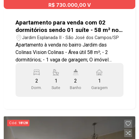
R$ 730.000,00 V
Apartamento para venda com 02
dormitórios sendo 01 suíte - 58 m² no
Jardim Colinas!
Jardim Esplanada II - São José dos Campos/SP
Apartamento à venda no bairro Jardim das
Colinas Vision Colinas - Área útil 58 m²; - 2
dormitórios; - 1 vaga de garagem; O imóvel
possui: - Andar alto; - Sala integrada à cozinha; - 2
dormitórios sendo 01 suíte; - Banheiro social; -
2
1
2
1
Área de serviço; - 1 Vaga de garagem coberta e
Dorm.
Suite
Banho
Garagem
privativa O Condomínio dispõe de uma área de
lazer completíssima e diferenciada com: -
Piscina com raia de 25 metros e outra piscina
climatizada; - Academia; - Bicicletário; - Portaria
blindada; - Espaço para treino funcional; -
Cód.
18128
Churrasqueira com chopeira; - Lavanderia; - Forno
de pizza; - Salão de jogos; - Salão de festas; -