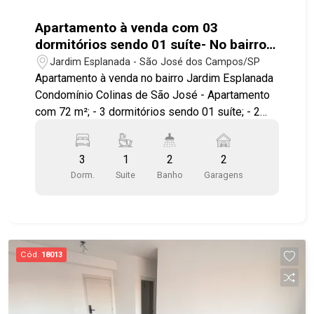
#vilaema #EdifícioTopvision
Apartamento à venda com 03
dormitórios sendo 01 suíte- No bairro
Jardim Esplanada
Jardim Esplanada - São José dos Campos/SP
Apartamento à venda no bairro Jardim Esplanada
Condomínio Colinas de São José - Apartamento
com 72 m²; - 3 dormitórios sendo 01 suíte; - 2
banheiros. Imóvel conta com: - 3 dormitórios,
sendo 01 suíte; - Armários planejados; - Banheiro
3
1
2
2
social; - Sala para 02 ambientes; - Cozinha
Dorm.
Suite
Banho
Garagens
planejada; - Área de serviço; - 2 vagas de
garagem cobertas. Lazer do condomínio: - O
prédio possui um salão de festas. Detalhes do
apartamento: - Andar alto, Vista definitiva; - Semi
mobiliado. *Localizado próximo a escola
Cód.
18013
Poliedro, Shopping Colinas, fácil acesso a Via
Dutra. Agende já sua visita! #imobiliaria
#geraçãoimóveis #apvenda #JardimEsplanada
#ColinasdeSãoJosé