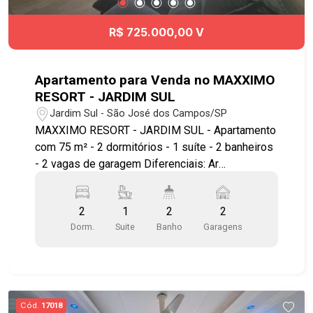
R$ 725.000,00 V
Apartamento para Venda no MAXXIMO
RESORT - JARDIM SUL
Jardim Sul - São José dos Campos/SP
MAXXIMO RESORT - JARDIM SUL - Apartamento
com 75 m² - 2 dormitórios - 1 suíte - 2 banheiros
- 2 vagas de garagem Diferenciais: Ar
condicionado, teto rebaixado em todo o
apartamento, boxes de vidro até o teto, banheiro
2
1
2
2
social, sala para 2 ambientes, com sacada
Dorm.
Suite
Banho
Garagens
fechada em vidro, cozinha planejada com
Cooktop Brastemp e Coifa Electrolux, área de
serviço, 2 vagas Lazer estilo resort com: -
Piscina Adulto - Piscina com Deck Molhado -
Piscina com Raia de 25m² - Piscina Infantil -
Cód.
17018