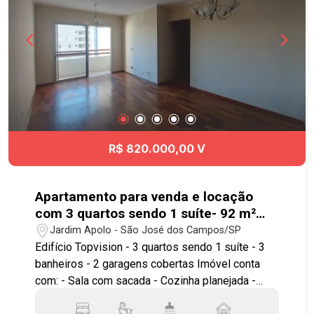
Brinquedoteca; - Sauna; - Espaço Gourmet; -
Carros compartilhados; - Quadra de Squash; -
Quadra Beach Arena; - Hidro Spa; - Playground; -
Pet Place; - Coworking; - Oficina; - Vagas para
visitantes. Localização excelente a 02 minutos
do Shopping Colinas. Próximo a escolas,
faculdades, mercados, farmácias e comércios.
Agende sua visita! #imobiliária
#apartamentoparavenda #visioncolinas
R$ 820.000,00 V
#jardimesplanda #sjcampos
Apartamento para venda e locação
com 3 quartos sendo 1 suíte- 92 m²
bairro Vila Ema
Jardim Apolo - São José dos Campos/SP
Edifício Topvision - 3 quartos sendo 1 suíte - 3
banheiros - 2 garagens cobertas Imóvel conta
com: - Sala com sacada - Cozinha planejada -
Banheiro social - Banheiro de serviço - Sistema