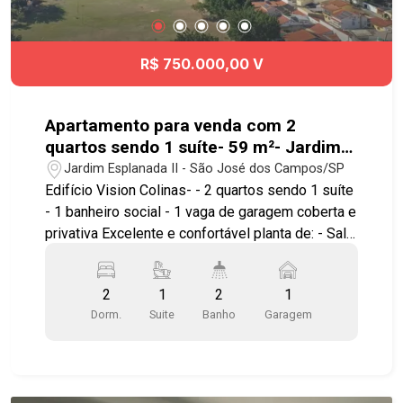
Infantil - Sauna Úmida - Solarium - SPA - Mini
Mercado * Andar Alto * Estuda proposta de
porteira fechada Agende sua visita!!! #imobiliária
R$ 750.000,00 V
#geracaoimoveis #jardimsul #aptoparacompra
#maxximoresort
Apartamento para venda com 2
quartos sendo 1 suíte- 59 m²- Jardim
Esplanada II
Jardim Esplanada II - São José dos Campos/SP
Edifício Vision Colinas- - 2 quartos sendo 1 suíte
- 1 banheiro social - 1 vaga de garagem coberta e
privativa Excelente e confortável planta de: - Sala
2 ambientes e varanda - Piso laminado - Andar
Alto - Maçaneta biométrica - Vagas para
2
1
2
1
visitantes Um dos endereços mais desejados da
Dorm.
Suite
Banho
Garagem
cidade com lazer, gastronomia, serviços e
natureza ao lado de casa. Localização excelente
a 2 minutos do Shopping Colinas. Próximo ao
colégio Poliedro, Colégio Anglo, etc. Próximo as