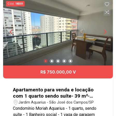
principais vias da cidade. Este lindo apartamento
Cód.
18301
pode ser seu! Agende sua visita!! #imobiliaria
#geraçãoimóveis #aptovenda #aptovendaSJC
#JardimEsplanadaII
R$ 750.000,00 V
Apartamento para venda e locação
com 1 quarto sendo suíte- 39 m²-
Jardim Aquarius
Jardim Aquarius - São José dos Campos/SP
Condomínio Moriah Aquarius - 1 quarto, sendo
suíte - 1 Banheiro social - 1 vaga de garagem