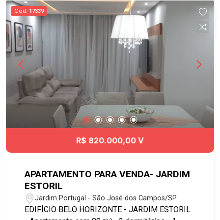
Open sky hidro - Open sky lounge - Coffee point
Cód.
17339
- Espaço fix - Open sky fitness Agende sua
visita!!! #imobiliária #apartamentoparavenda
#aptovenda #moriah #jardimaquarius
R$ 820.000,00 V
APARTAMENTO PARA VENDA- JARDIM
ESTORIL
Jardim Portugal - São José dos Campos/SP
EDIFÍCIO BELO HORIZONTE - JARDIM ESTORIL