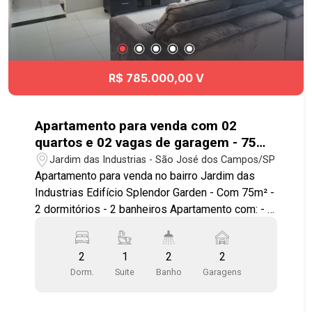
#imobiliária #apartamentoparavenda #aptovenda
#santana
R$ 785.000,00 V
Apartamento para venda com 02
quartos e 02 vagas de garagem - 75m²
no bairro Jardim das Industrias
Jardim das Industrias - São José dos Campos/SP
Apartamento para venda no bairro Jardim das
Industrias Edifício Splendor Garden - Com 75m² -
2 dormitórios - 2 banheiros Apartamento com: - 2
dormitórios com armários planejados sendo 01
suíte - Sala ampla com sacada gourmet ampla -
2
1
2
2
Cozinha com móveis planejados - Banheiros
Dorm.
Suite
Banho
Garagens
Social e suíte com box blindex - Área de serviços
com porta separada da cozinha - 2 vagas de
garagem cobertas - Hobby Box Diferenciais