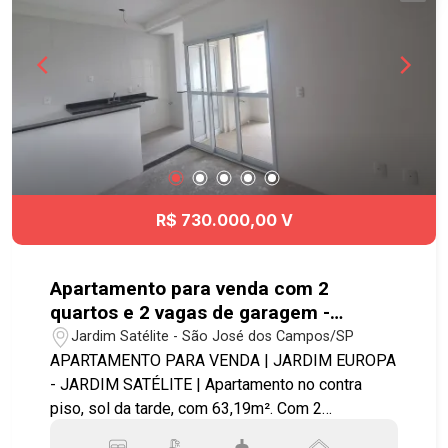
R$ 730.000,00 V
Apartamento para venda com 2
quartos e 2 vagas de garagem -
63,19m² no Jardim Satélite
Jardim Satélite - São José dos Campos/SP
APARTAMENTO PARA VENDA | JARDIM EUROPA
- JARDIM SATÉLITE | Apartamento no contra
piso, sol da tarde, com 63,19m². Com 2
dormitórios, sendo 1 suíte, varanda gourmet