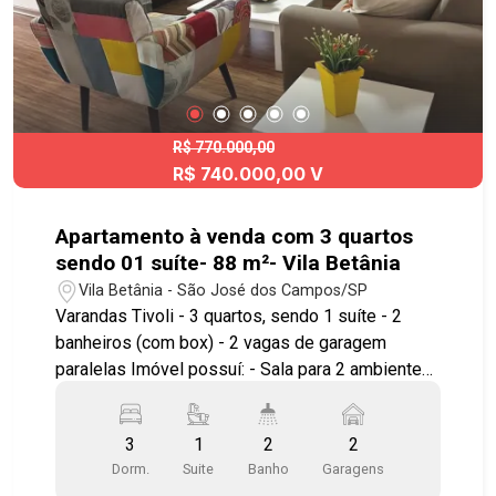
Lavanderia no condomínio Agende sua visita!!!
#imobiliária #aptoparavenda #vilabetânia
#bellacittá
R$ 770.000,00
R$ 740.000,00 V
Apartamento à venda com 3 quartos
sendo 01 suíte- 88 m²- Vila Betânia
Vila Betânia - São José dos Campos/SP
Varandas Tivoli - 3 quartos, sendo 1 suíte - 2
banheiros (com box) - 2 vagas de garagem
paralelas Imóvel possuí: - Sala para 2 ambientes
- Sacada na sala e suíte (com tela) - Copa e
cozinha - Área de serviço - Hobby box
3
1
2
2
Diferenciais: - Portaria 24 horas - Sistema de
Dorm.
Suite
Banho
Garagens
segurança monitorado por câmeras - Controle de