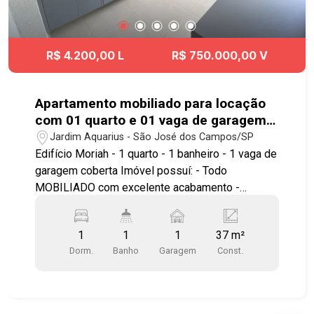
ao Tauste, Carrefour, Sítio Verde, Oba Hortifrut,
Spani, Sam`s Club, Atacadão, Sodimac, Telha
Norte, Shopping Colinas, farmácias, restaurantes,
R$ 4.200,00 L
R$ 750.000,00 V
agência bancária, clínicas, academias, Colégio
Univap, colégio Objetivo Aquarius, Planck, fácil
acesso à Rodovia Presidente Dutra e demais
Apartamento mobiliado para locação
regiões da cidade. O bairro Jardim Aquarius está
com 01 quarto e 01 vaga de garagem -
localizado na região centro-oeste de São José
37m² no bairro Jardim Aquarius
Jardim Aquarius - São José dos Campos/SP
dos Campos, possui lindas praças e qualidade
Edifício Moriah - 1 quarto - 1 banheiro - 1 vaga de
de vida. Agende sua visita!!! #imobiliária
garagem coberta Imóvel possuí: - Todo
#apartamentoparavenda #aptovenda #moriah
MOBILIADO com excelente acabamento -
#jardimaquarius
Geladeira, cooktop, forno elétrico, microondas -
Ar condicionado - Varanda espaçosa, dormitório,
1
1
1
37 m²
sala/cozinha e banheiro - Hobby Box Lazer com:
Dorm.
Banho
Garagem
Const.
- Salão de festas - Espaço torcedor - Sauna -
Ducha escocesa - Bicicletário com bike -
Playground - Piscina adulto - Piscina infantil -
Fitness - Lavanderia com wifi - Co-working -