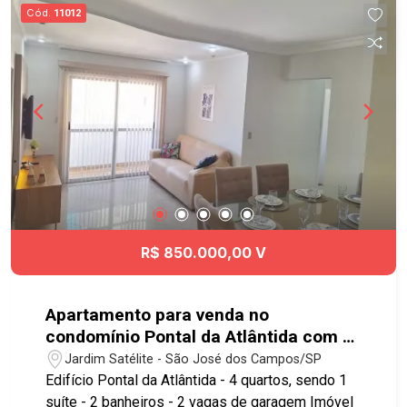
contar com amplo comércio e serviços nos
Cód.
11012
arredores. Fácil acesso à Avenida Bacabal,
Avenida Cidade Jardim, Anel Viário e à Rodovia
Presidente Dutra, proporcionando rápida conexão
com diversas regiões da cidade. Agende já sua
visita!! #aptovenda #aptovendaSJC
#ParqueIndustrial #newpark #geracaoimoveis
R$ 850.000,00 V
Apartamento para venda no
condomínio Pontal da Atlântida com 4
quartos e 2 vagas - 96m² no bairro
Jardim Satélite - São José dos Campos/SP
Jardim Satélite
Edifício Pontal da Atlântida - 4 quartos, sendo 1
suíte - 2 banheiros - 2 vagas de garagem Imóvel