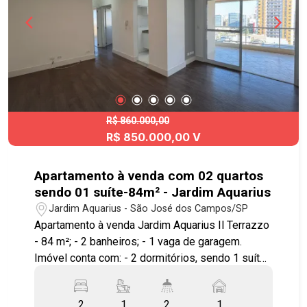
comércio completo nos arredores. Fácil acesso à
Praça Ulisses Guimarães, Anel Viário, Avenida
Cassiano Ricardo e à Rodovia Presidente Dutra,
com acessos rápidos às demais regiões da
cidade. Agende já sua visita!! #imobiliaria
#geraçãoimóveis #aptovenda #aptovendaSJC
#JardimAquarius #aceitapet
R$ 860.000,00
R$ 850.000,00 V
Apartamento à venda com 02 quartos
sendo 01 suíte-84m² - Jardim Aquarius
Jardim Aquarius - São José dos Campos/SP
Apartamento à venda Jardim Aquarius Il Terrazzo
- 84 m²; - 2 banheiros; - 1 vaga de garagem.
Imóvel conta com: - 2 dormitórios, sendo 1 suíte,
repleto de armários; - Sala ampla; - Sacada com
varanda gourmet e vista definitiva; - Cozinha com
2
1
2
1