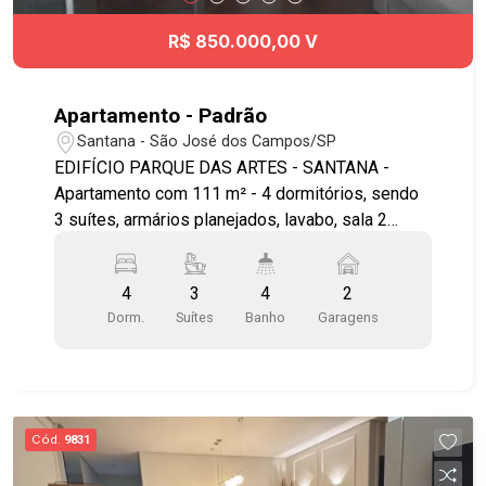
R$ 850.000,00 V
Apartamento - Padrão
Santana - São José dos Campos/SP
EDIFÍCIO PARQUE DAS ARTES - SANTANA -
Apartamento com 111 m² - 4 dormitórios, sendo
3 suítes, armários planejados, lavabo, sala 2
ambientes com varanda gourmet, com
fechamento em vidro e cortina blackout, cozinha
4
3
4
2
planejada, área de serviço, 2 vagas de garagem
Dorm.
Suítes
Banho
Garagens
cobertas - Lazer com Churrasqueira, Espanco
Kids, Fitness, Piscina, Playground, Quadra
Poliesportiva, Salão de Festa, Salão de Jogos -
Portaria 24 horas, Câmeras de Segurança, Cerca
Elétrica - 10 vagas de visitantes dentro do
Cód.
9831
condomínio - Vista para Serra da Mantiqueira!
AP13368