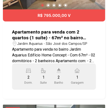
R$ 795.000,00 V
Apartamento para venda com 2
quartos (1 suíte) - 67m² no bairro
Jardim Aquarius
Jardim Aquarius - São José dos Campos/SP
Apartamento para venda no bairro Jardim
Aquarius Edifício Home Concept - Com 67m² - 02
dormitórios - 2 banheiros Apartamento com: - 2
dormitórios sendo 1 suíte com sacada - Repleto
de armários - Sala para 2 ambientes - Varanda
2
1
2
1
gourmet cortina de vidro e cortina de rolo -
Dorm.
Suite
Banho
Garagem
Cozinha com planejados - Área de serviços - 1
Vaga de garagem (gavetão) cabem 2 carros
pequenos Lazer com: - Piscinas adulto e infantil -
Salão de festas - Academia - Salão de jogos -
Playground - Quadra poliesportiva Varanda e