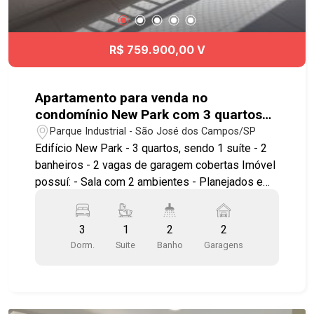
infantil - Fitness Além de ser próximo a vários
pontos de comércio como supermercados,
farmácias, lojas e escolas. #imobiliaria
R$ 759.900,00 V
#apartamentoparavenda #maranataparque
#parqueindustrial
Apartamento para venda no
condomínio New Park com 3 quartos
sendo 1 suíte - 78 m² - No bairro
Parque Industrial - São José dos Campos/SP
Parque Industrial - SJC
Edifício New Park - 3 quartos, sendo 1 suíte - 2
banheiros - 2 vagas de garagem cobertas Imóvel
possuí: - Sala com 2 ambientes - Planejados em
todos os ambientes - Varanda gourmet com
churrasqueira - Aquecimento a gás - Andar alto
3
1
2
2
com sol da manhã Lazer do condomínio: -
Dorm.
Suite
Banho
Garagens
Academia ao ar livre - Churrasqueira - Piscina
Adulto - Playground - Salão de Festa - Salão de
Jogos Próximo ao Shopping Jardim Oriente,
Supermercado Shibata, Spani Atacadista, além de