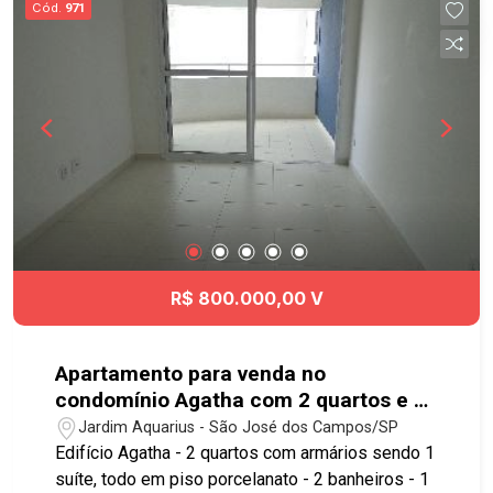
Cód.
971
sacada com tela de proteção e cortina de vidro O
bairro Jardim Aquarius está localizado na região
centro-oeste de São José dos Campos, possui
lindas praças e qualidade de vida. Aqui você está
próximo ao Hipermercado Extra, Carrefour, Pão
de Açúcar, Shopping Colinas, farmácias,
restaurantes, bares, agência bancária, clínicas,
academias, Poliedro, Univap, Etep e tem fácil
acesso à Dutra e demais regiões da cidade.
Agende sua visita!!! #imobiliária #aptoparavenda
#jardimaquarius
R$ 800.000,00 V
Apartamento para venda no
condomínio Agatha com 2 quartos e 1
vaga de garagem - 68m² Jardim
Jardim Aquarius - São José dos Campos/SP
Aquarius
Edifício Agatha - 2 quartos com armários sendo 1
suíte, todo em piso porcelanato - 2 banheiros - 1