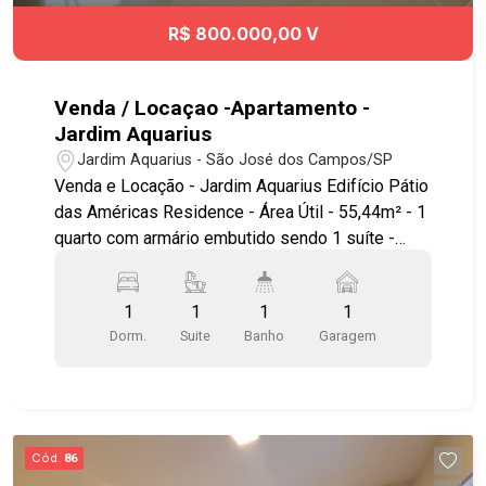
R$ 800.000,00 V
Venda / Locaçao -Apartamento -
Jardim Aquarius
Jardim Aquarius - São José dos Campos/SP
Venda e Locação - Jardim Aquarius Edifício Pátio
das Américas Residence - Área Útil - 55,44m² - 1
quarto com armário embutido sendo 1 suíte -
Sala ampla com sacada ampla e com fechamento
de cortina de vidro blindex - Todo em piso
1
1
1
1
porcelanato - Cozinha com armários e fogão
Dorm.
Suite
Banho
Garagem
cooktop integrado com forno - Área de serviço
com exaustor - 1 Vaga de garagem coberta Área
de lazer com: - Piscina adulto e criança com
borda infinita - Mirante - Sauna - Playground -
Salão de festas com espaço gourmet - Salão de
Cód.
86
jogos - Academia - Área zen - Gazebo completo *