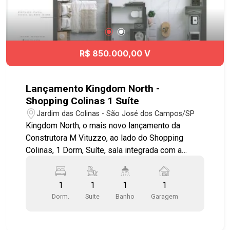
R$ 850.000,00 V
Lançamento Kingdom North -
Shopping Colinas 1 Suíte
Jardim das Colinas - São José dos Campos/SP
Kingdom North, o mais novo lançamento da
Construtora M Vituzzo, ao lado do Shopping
Colinas, 1 Dorm, Suíte, sala integrada com a
varanda e cozinha, churrasqueira na varanda,
preparação pra ar condicionado em todos
1
1
1
1
ambientes, tratamento de acústica, projeto
Dorm.
Suite
Banho
Garagem
moderno, piscina adulto e infantil, espaço
gourmet, espaço pet, churrasqueira, quadra
poliesportiva, quadra de beach tenis, spa na