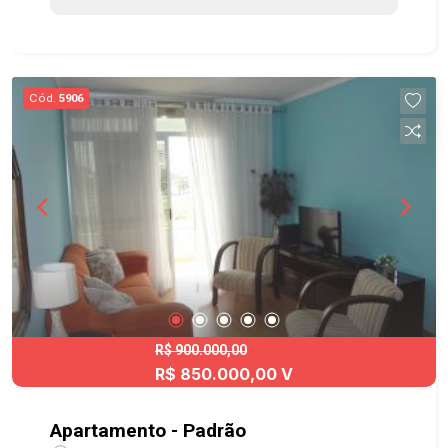
jogos(adulto, infantil) - Cinema - Espaços
temáticos: gourmet, mulher, kids, teen, yoga,
contemplação, zen - Churrasqueira e forno de
pizza - Playground (baby e kids) - Pet place -
Cód.
5906
Quadras esportivas (poliesportiva e gramada) -
Brinquedoteca - Estação de ginástica e fitness -
Sala de massagem - Solarium Ótima localização,
supermercados como Pão de Açúcar e Dia, além
de estar a poucos minutos do Shopping Jardim
Oriente, contando com infraestrutura completa
nos arredores. Situado na região do Jardim Sul,
bairro valorizado e com fácil acesso a serviços e
conveniências. Acesso fácil ao Anel Viário e à
Rodovia Presidente Dutra, além de vias rápidas
que interligam às demais regiões da cidade.
R$ 900.000,00
R$ 850.000,00 V
Agende já sua visita!! #imobiliaria
#geraçãoimóveis #aptovenda #aptovendaSJC
#aceitapet #elevador #varanda #MaxximoResort
Apartamento - Padrão
#JardimSul