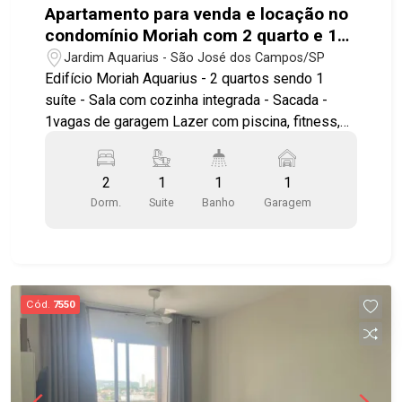
Apartamento para venda e locação no
condomínio Moriah com 2 quarto e 1
vaga de garagem - 50m² no bairro
Jardim Aquarius - São José dos Campos/SP
Jardim Aquarius
Edifício Moriah Aquarius - 2 quartos sendo 1
suíte - Sala com cozinha integrada - Sacada -
1vagas de garagem Lazer com piscina, fitness,
churrasqueira, sauna, home office. O bairro Jardim
Aquarius está localizado na região centro-oeste
2
1
1
1
de São José dos Campos, possui lindas praças e
Dorm.
Suite
Banho
Garagem
qualidade de vida. Aqui você está próximo ao
Hipermercado Assaí, Carrefour, Pão de Açúcar,
Shopping Colinas, Colégio Poliedro, Colégio
Univap, Etep e tem fácil acesso à Dutra e demais
regiões da cidade. Agende já sua visita!!
Cód.
7550
#imobiliaria #geraçãoimóveis #aptovenda
#aptovendaSJC #JardimAquarius #aptolocação
#aptolocaçãoSJC