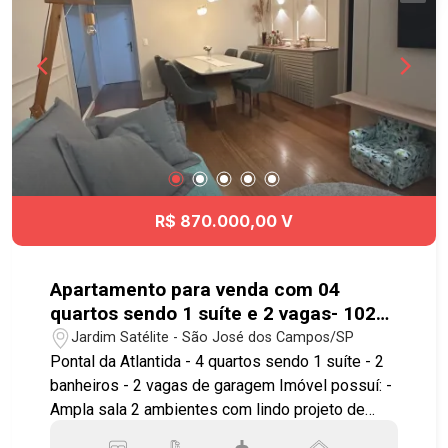
R$ 870.000,00 V
Apartamento para venda com 04
quartos sendo 1 suíte e 2 vagas- 102
m² no Jardim Satélite
Jardim Satélite - São José dos Campos/SP
Pontal da Atlantida - 4 quartos sendo 1 suíte - 2
banheiros - 2 vagas de garagem Imóvel possuí: -
Ampla sala 2 ambientes com lindo projeto de
iluminação - Cozinha planejada, incluindo fogão