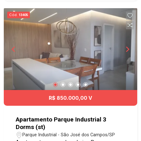
cobertura, 2 garagens, estacionamento para
visitantes. Excelente para investidor, consulte
Cód.
13405
condições especiais Próximo ao poliedro, anglo,
moppe, materdei, concessionárias audi, bmw,
landrover, restaurantes e hotéis
R$ 850.000,00 V
Apartamento Parque Industrial 3
Dorms (st)
Parque Industrial - São José dos Campos/SP