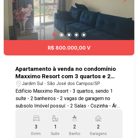
R$ 800.000,00 V
Apartamento à venda no condomínio
Maxximo Resort com 3 quartos e 2
vagas de garagem - Jardim Sul
Jardim Sul - São José dos Campos/SP
Edifício Maxximo Resort - 3 quartos, sendo 1
suíte - 2 banheiros - 2 vagas de garagem no
subsolo Imóvel possuí: - 2 Salas - Cozinha - Área
de serviço - Varanda/sacada Lazer do
condomínio: - Piscinas (adulto, infantil, com raia
3
1
2
2
de 25m, deck molhado) - Hidromassagem -
Dorm.
Suite
Banho
Garagens
Sauna úmida e SPA - Salões de festas e salão de