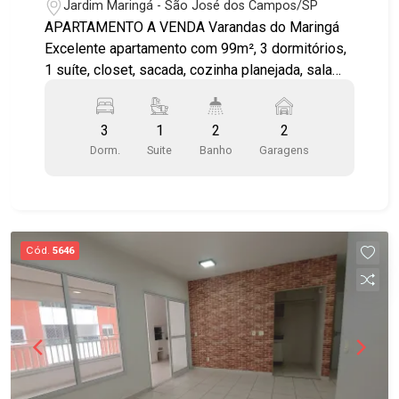
Jardim Maringá - São José dos Campos/SP
APARTAMENTO A VENDA Varandas do Maringá
Excelente apartamento com 99m², 3 dormitórios,
1 suíte, closet, sacada, cozinha planejada, sala
em L, armários embutidos em 1 dormitório,
cozinha e área de serviço, 2 vagas de garagem,
3
1
2
2
piso excelente duraflor, banheiro social, lavabo e
Dorm.
Suite
Banho
Garagens
vista livre. Prédio com boa infraestrutura de lazer
com piscina, salão de festas, churrasqueira,
academia, sauna e brinquedoteca. Próximo a
hospitais, farmácias, supermercados,
restaurantes, parques, escolas e fácil acesso às
Cód.
5646
principais vias da cidade.