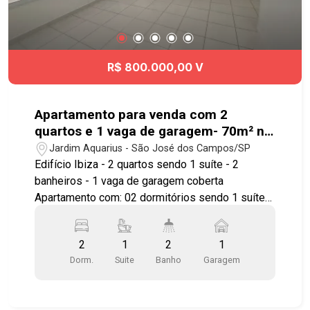
R$ 800.000,00 V
Apartamento para venda com 2
quartos e 1 vaga de garagem- 70m² no
bairro Jardim Aquarius
Jardim Aquarius - São José dos Campos/SP
Edifício Ibiza - 2 quartos sendo 1 suíte - 2
banheiros - 1 vaga de garagem coberta
Apartamento com: 02 dormitórios sendo 1 suíte
sala estendida armários cozinha banheiro social
Lazer com: - Salão de festas - Salão de jogos -
2
1
2
1
Sala de ginastica - Piscina - Playground -
Dorm.
Suite
Banho
Garagem
Churrasqueira O bairro Jardim Aquarius está
localizado na região centro-oeste de São José
dos Campos, possui lindas praças e qualidade