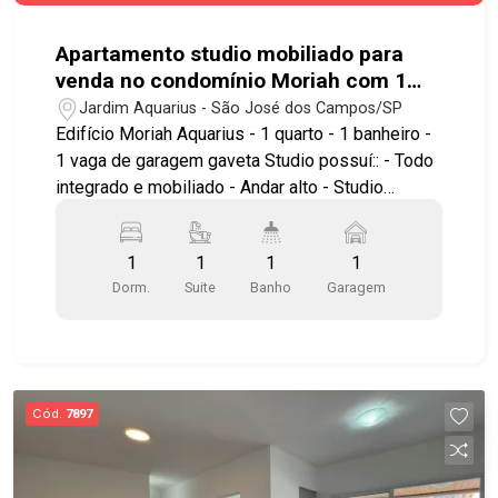
vizinhas. Agende já sua visita!! #aptoparavenda
#ruadaalegria #pontaldaatlantida #jardimsatelite
Apartamento studio mobiliado para
venda no condomínio Moriah com 1
quarto e 1 vaga de garagem - 40m² -
Jardim Aquarius - São José dos Campos/SP
Jardim Aquarius
Edifício Moriah Aquarius - 1 quarto - 1 banheiro -
1 vaga de garagem gaveta Studio possuí:: - Todo
integrado e mobiliado - Andar alto - Studio
mobiliado e equipado - Conceito aberto - 40m² +
10m² de hobbybox - Inclui eletros, tvs, móveis
1
1
1
1
soltos, marcenaria, ar condicionado, decorativos
Dorm.
Suite
Banho
Garagem
e utensílios de cozinha - Não tem lavanderia,
pois tem lavanderia no prédio - Torre única! Área
de lazer: - Salão de Festas - Piscina - Spa
coberto - Sauna - Cowork - Lavanderia - Spa
aberto - Churrasqueira - Play - Espaço lareira -
Cód.
7897
Espaço café - Academia Ótima localização, no
Jardim Aquarius, próximo ao Carrefour e Assaí
Atacadista, Colinas Shoppingalém de contar com