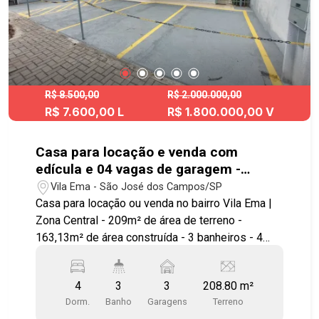
R$ 8.500,00
R$ 2.000.000,00
R$ 7.600,00 L
R$ 1.800.000,00 V
Casa para locação e venda com
edícula e 04 vagas de garagem -
163,13m² no bairro Vila Ema
Vila Ema - São José dos Campos/SP
Casa para locação ou venda no bairro Vila Ema |
Zona Central - 209m² de área de terreno -
163,13m² de área construída - 3 banheiros - 4
vagas de garagem Excelente casa, com estrutura
e parte elétrica toda reformada! Térreo com: -
4
3
3
208.80 m²
Hall - 1 quarto - Sala para 2 ambientes com ar
Dorm.
Banho
Garagens
Terreno
condicionado - 1 banheiro - 1 lavabo - Cozinha