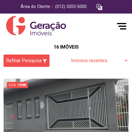
Área do Cliente
|
(012) 3203-5000
16 IMÓVEIS
Refinar Pesquisa
Cód.
19285