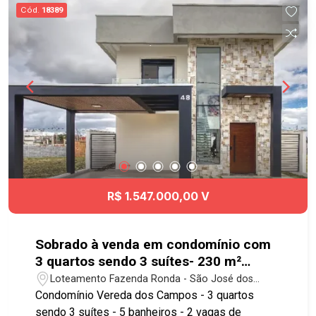
Conta com comércio variado nos arredores e
Cód.
18389
serviços essenciais a poucos minutos. Acesso
Fácil às principais vias da cidade de São José
dos Campos, permitindo deslocamentos práticos
tanto para o centro quanto para outras regiões
urbanas importantes. Agende já sua visita!!
#imobiliaria #geraçãoimóveis #casavenda
#casavendaSJC #BairrodaFloresta
R$ 1.547.000,00 V
Sobrado à venda em condomínio com
3 quartos sendo 3 suítes- 230 m²
construídos- Condomínio Vereda dos
Loteamento Fazenda Ronda - São José dos
Campos
Campos/SP
Condomínio Vereda dos Campos - 3 quartos
sendo 3 suítes - 5 banheiros - 2 vagas de