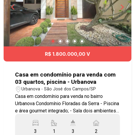
R$ 1.800.000,00 V
Casa em condomínio para venda com
03 quartos, piscina - Urbanova
Urbanova - São José dos Campos/SP
Casa em condomínio para venda no bairro
Urbanova Condomínio Floradas da Serra - Piscina
e área gourmet integrado; - Sala dois ambientes
com pé direito duplo, ótima luminosidade natural;
- 3 dormitórios sendo 1 suíte, - lavabo; - Ar
3
1
3
2
condicionado instalados nas salas e nos