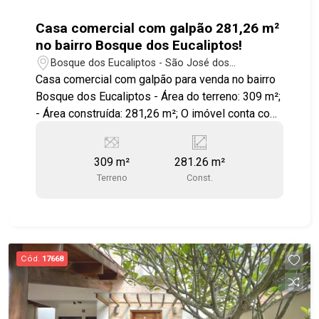
Casa comercial com galpão 281,26 m²
no bairro Bosque dos Eucaliptos!
Bosque dos Eucaliptos - São José dos
Campos/SP
Casa comercial com galpão para venda no bairro
Bosque dos Eucaliptos - Área do terreno: 309 m²;
- Área construída: 281,26 m²; O imóvel conta com
uma casa comercial e um galpão! Na casa tem 6
cômodos, contando com cozinha, 3 cômodos, 3
309 m²
281.26 m²
banheiros, uma área externa coberta e um galpão
Terreno
Const.
ao lado! Excelente localização a uma quadra da
Av. Andrômeda! #galpaoparavenda
#vendadegalpao #bosquedoseucaliptos
#sjcampos
Cód.
17668