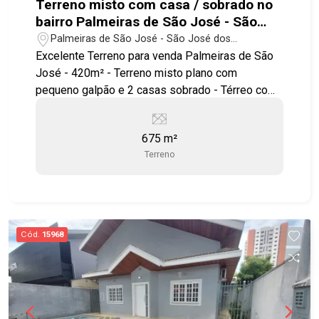
Terreno misto com casa / sobrado no
bairro Palmeiras de São José - São
José dos Campos SP
Palmeiras de São José - São José dos
Campos/SP
Excelente Terreno para venda Palmeiras de São
José - 420m² - Terreno misto plano com
pequeno galpão e 2 casas sobrado - Térreo com:
- 4 dormitórios sendo 1 suíte - 2 banheiros - Sala
ampla - Cozinha - Despensa - Área de serviços -
675 m²
Varanda - 4 vagas cobertas Piso Superior: - 3
Terreno
dormitórios sendo 1 suíte grande - Sala ampla
bem ventilada - Sacada - Cozinha - Área de
serviços - Varanda Gourmet
Cód.
15968