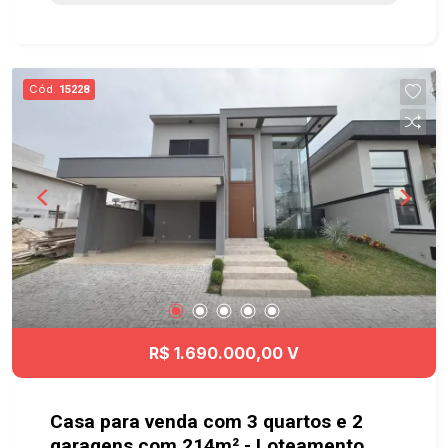
com armários - 4 vagas de garagem Parte
superior: - 3 quartos 2 com ar condicionado - 1
banheiro Edícula: - 1 sala - 1 banheiro -
Churrasqueira Agende sua visita!!! imobiliária
Cód.
15228
casaresidencial casaparavenda vilaema
casaparalocação locaçãoresidencial
R$ 1.690.000,00 V
Casa para venda com 3 quartos e 2
garagens com 214m² - Loteamento