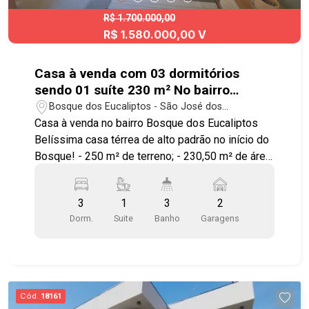
R$ 1.700.000,00
R$ 1.580.000,00 V
Casa à venda com 03 dormitórios
sendo 01 suíte 230 m² No bairro
Bosque dos Eucaliptos
Bosque dos Eucaliptos - São José dos
Campos/SP
Casa à venda no bairro Bosque dos Eucaliptos
Belíssima casa térrea de alto padrão no início do
Bosque! - 250 m² de terreno; - 230,50 m² de área
construída; - Garagem coberta para 2 carros. O
imóvel conta com: - 3 dormitórios sendo 01 suíte
3
1
3
2
premium com closet, ar-condicionado e torneira
Dorm.
Suite
Banho
Garagens
com água quente; - Cozinha gourmet integrada à
sala, com balcão em granito em U, cooktop, coifa
e armários planejados; - 2 escritórios mobiliados
com estrutura em drywall (podendo ser
revertidos em dormitórios); - Banheiro social com
Cód.
18161
box de vidro e armários; - Área gourmet completa