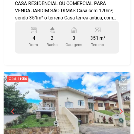
acabamento Slim
CASA RESIDENCIAL OU COMERCIAL PARA
VENDA JARDIM SÃO DIMAS Casa com 170m²,
sendo 351m² o terreno Casa térrea antiga, com
cômodos espaçosos e um quintal amplo! - 4
dormitórios - Sala - Copa - Cozinha - Edícula com
4
2
3
351 m²
2 dormitórios e banheiro - Quintal com
Dorm.
Banho
Garagens
Terreno
churrasqueira - 1 vaga de garagem com portão
automático
Cód.
11956