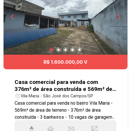
Exposições da Av.Bacabal. Ótima localização: há
poucas quadras do Anel Viário e Dutra. Há 2km
do Shopping Vale Sul e WalMart. Há poucas
quadras da Av.Bacabal e Av.Andrômeda, que têm
todos os tipos de comércio. Agende sua visita!!!
#imobiliária #sobradoemcondomínio
#sobradoparavenda #jardimamérica
R$ 1.600.000,00 V
Casa comercial para venda com
376m² de área construída e 569m² de
terreno - no bairro Vila Maria
Vila Maria - São José dos Campos/SP
Casa comercial para venda no bairro Vila Maria -
569m² de área de terreno - 376m² de área
construída - 3 banheiros - 10 vagas de garagem
Excelente casa comercial em avenida