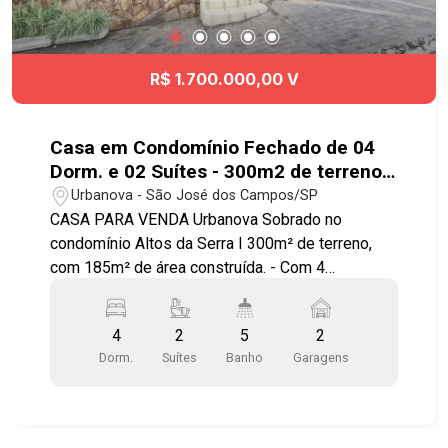
R$ 1.700.000,00 V
Casa em Condomínio Fechado de 04
Dorm. e 02 Suítes - 300m2 de terreno
no Urbanova
Urbanova - São José dos Campos/SP
CASA PARA VENDA Urbanova Sobrado no
condomínio Altos da Serra I 300m² de terreno,
com 185m² de área construída. - Com 4
dormitórios sendo 2 suítes, 1 com banheira de
hidromassagem; - Sala em desnível com 2
4
2
5
2
ambientes piso assoalho; - 5 banheiros, cozinha
Dorm.
Suítes
Banho
Garagens
com armários piso porcelanato; - Área de lazer
com churrasqueira e piscina. * Agende sua
visita!!!