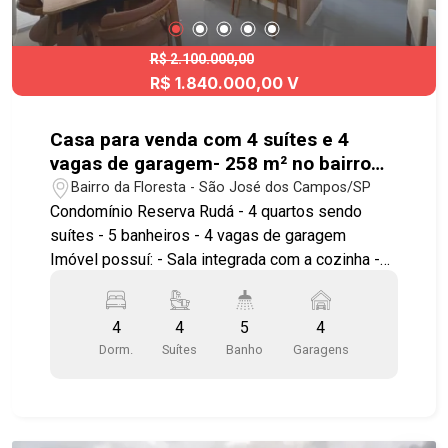
#casavenda #casavendaSJC #Urbanova
R$ 2.100.000,00
R$ 1.840.000,00 V
Casa para venda com 4 suítes e 4
vagas de garagem- 258 m² no bairro
Floresta
Bairro da Floresta - São José dos Campos/SP
Condomínio Reserva Rudá - 4 quartos sendo
suítes - 5 banheiros - 4 vagas de garagem
Imóvel possuí: - Sala integrada com a cozinha -
Armários planejados - Uma das suítes tem closet
- Ar condicionado - Despensa - Lavandeira -
4
4
5
4
Jacuzzi - Churrasqueira - 2 hobbys box *Estudo
Dorm.
Suítes
Banho
Garagens
permuta em imóvel no Vila Branca Ótima
localização redondezas como o Assaí Atacadista
e o Atacadão, oferecendo praticidade para as
compras do dia a dia e compras em atacado.