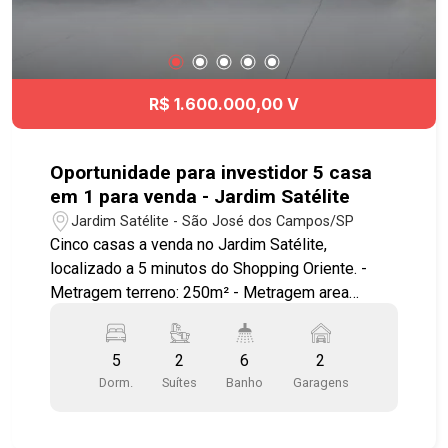
R$ 1.600.000,00 V
Oportunidade para investidor 5 casa
em 1 para venda - Jardim Satélite
Jardim Satélite - São José dos Campos/SP
Cinco casas a venda no Jardim Satélite,
localizado a 5 minutos do Shopping Oriente. -
Metragem terreno: 250m² - Metragem area
construída: Casa 1 (casa maior de cima): 221m²
Casa 2 (embaixo da casa 1 - acesso separado):
5
2
6
2
60m² Casa 3 (embaixo da casa 1 - acesso
Dorm.
Suítes
Banho
Garagens
separado): 40m² Casa 4 (embaixo da casa 1 -
acesso separado): 55m² Casa 5 (embaixo da
casa 1 - acesso independente): 60m² -