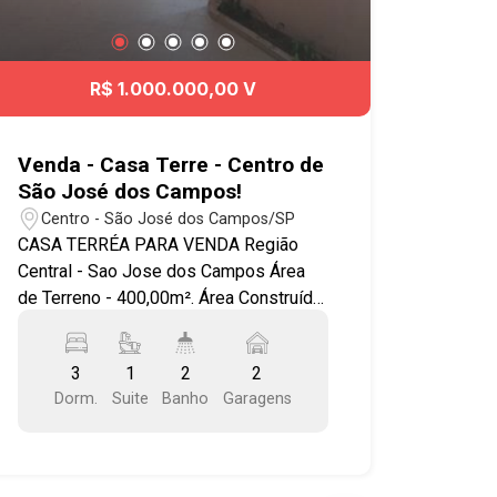
R$ 1.000.000,00 V
Venda - Casa Terre - Centro de
São José dos Campos!
Centro - São José dos Campos/SP
CASA TERRÉA PARA VENDA Região
Central - Sao Jose dos Campos Área
de Terreno - 400,00m². Área Construída
- 175,00m². Casa Térrea toda reformada
em excelente localização! Com
3
1
2
2
Tubulação para água quente. Área
Dorm.
Suite
Banho
Garagens
externa em piso porcelanato rustico. 3
quartos amplos sendo 2 com armários
planejados e 1 suíte, janelas multiflex e
vitros sasazaki padrão quadriculado