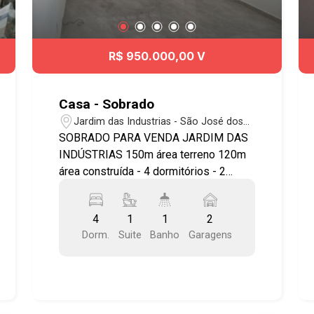
R$ 950.000,00 V
Casa - Sobrado
Jardim das Industrias - São José dos
Campos/SP
SOBRADO PARA VENDA JARDIM DAS
INDÚSTRIAS 150m área terreno 120m
área construída - 4 dormitórios - 2
banheiros - 2 vagas Sobrado novo Piso
Superior - 3 dormitórios sendo 1 suite
4
1
1
2
com sacada - banheiro social Térreo -
Dorm.
Suite
Banho
Garagens
sala para 2 ambientes, - 1 dormitório -
lavabo, - cozinha, - área de serviço
coberta - quintal, - 2 vagas de garagem
cobertas com portão basculante -
Churrasqueira nos fundos Localização