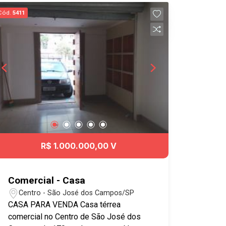
com grades: 2 salas amplas com 1
Cód.
5411
escritório: Copa, cozinha ampla com
armarios embutidos ,piso em ardósia :
Lavanderia: Banheiro social amplo com
banheira de hidro massagem ,jacuzzi
com aquecedor, piso em ardósia no seu
interior: Quintal Amplo nos fundos com
varanda, churrasqueira, uma parte
gramada, 1 edícula com área de serviço
coberta, 1 quarto amplo: Garagem
coberta para 2 carros com portão
eletrônico. .Aceita financiamento
R$ 1.000.000,00 V
bancário/FGTS. Obs.: Aceita permuta
com apartamento de menor valor .
Possui dupla voltagem:110/220V.
Comercial - Casa
Localização privilegiada, no centro de
Centro - São José dos Campos/SP
São José dos Campos, próximo de
CASA PARA VENDA Casa térrea
muitos comércios e serviços,
comercial no Centro de São José dos
prefeitura, fácil acesso a todas as vias