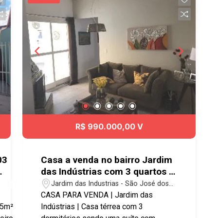
R$ 990.000,00 V
03
Casa a venda no bairro Jardim
das Indústrias com 3 quartos e
m
2 vagas de garagem com
Jardim das Industrias - São José dos
133m²
Campos/SP
CASA PARA VENDA | Jardim das
Indústrias | Casa térrea com 3