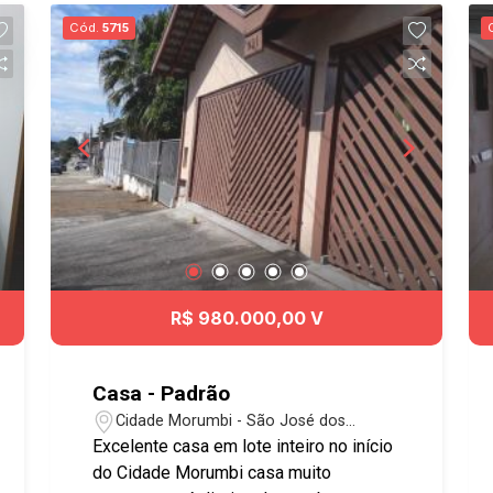
excelente próximo a Johnson, Padaria
Cód.
5715
Bello Pane, escolas e creches como
Anglo, comércios, academias, clínicas
veterinárias, via Dutra. SO2344
#sobradovenda #jdindustrias
R$ 980.000,00 V
Casa - Padrão
Cidade Morumbi - São José dos
Campos/SP
Excelente casa em lote inteiro no início
do Cidade Morumbi casa muito