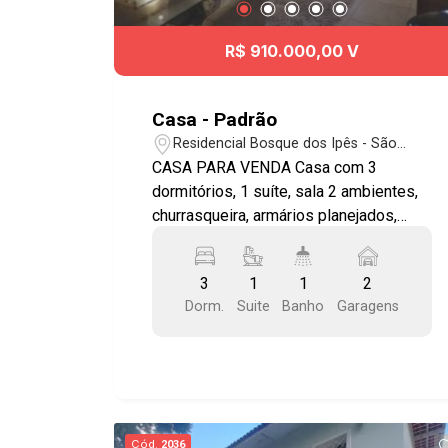
R$ 910.000,00 V
Casa - Padrão
Residencial Bosque dos Ipês - São
José dos Campos/SP
CASA PARA VENDA Casa com 3
dormitórios, 1 suíte, sala 2 ambientes,
churrasqueira, armários planejados,
quintal e 2 vagas de garagem coberta.
Aceita permuta por apartamento até R$
3
1
1
2
300.000,00 na zona Sul. CA1532
Dorm.
Suite
Banho
Garagens
Cód.
2036