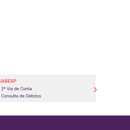
SABESP
COMGÁS
2ª Via de Conta
2ª Via de 
Consulta de Débitos