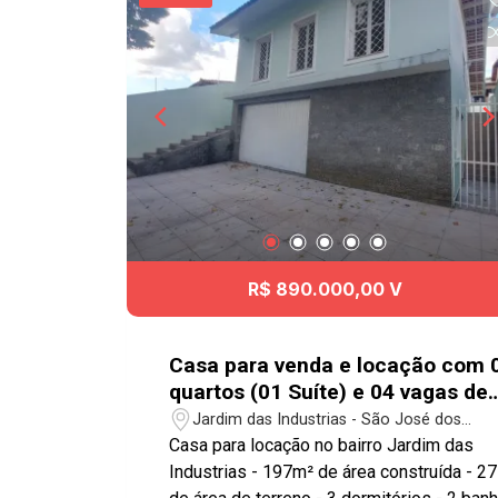
R$ 890.000,00 V
Casa para venda e locação com 
quartos (01 Suíte) e 04 vagas de
garagem - 197m² no bairro Jardi
Jardim das Industrias - São José dos
das Industrias
Campos/SP
Casa para locação no bairro Jardim das
Industrias - 197m² de área construída - 275m²