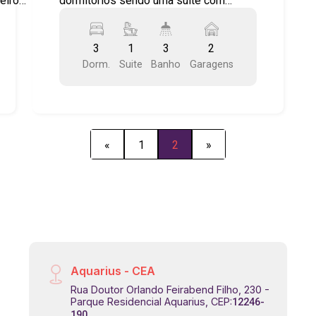
heiros
dormitórios sendo uma suíte com
closet, planejados em dois dormitórios
nha -
e cozinha, copa, banheiros com box,
3
1
3
2
iço -
sala com lareira, lavabo, 2 vagas
Dorm.
Suite
Banho
Garagens
-
cobertas, churrasqueira, portão
automatizado. Aceita financiamento.
Agende sua visita para fazer sua
moveis
proposta!
strias
«
1
2
»
Aquarius - CEA
Rua Doutor Orlando Feirabend Filho, 230 -
Parque Residencial Aquarius, CEP:
12246-
190