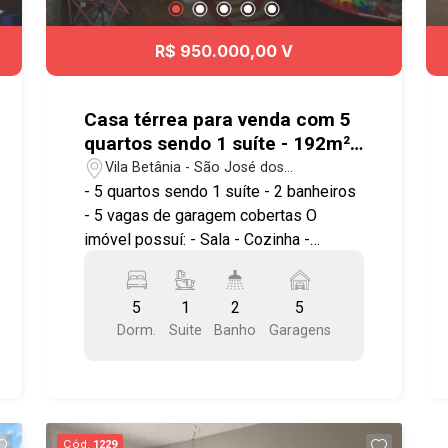
R$ 950.000,00 V
Casa térrea para venda com 5
quartos sendo 1 suíte - 192m²
no bairro Jardim Maringá
Vila Betânia - São José dos
Campos/SP
- 5 quartos sendo 1 suíte - 2 banheiros
- 5 vagas de garagem cobertas O
imóvel possuí: - Sala - Cozinha -
Varanda - Churrasqueira - Quintal Uma
edícula com: - 1 quarto - Cozinha -
5
1
2
5
Banheiro * Aceita como parte do
Dorm.
Suite
Banho
Garagens
pagamento uma casa de menor valor.
Agende sua visita!!! #imobiliária
#geracaoimoveis #jardimaringá
#casatérrea #casaparavenda
Cód.
1229