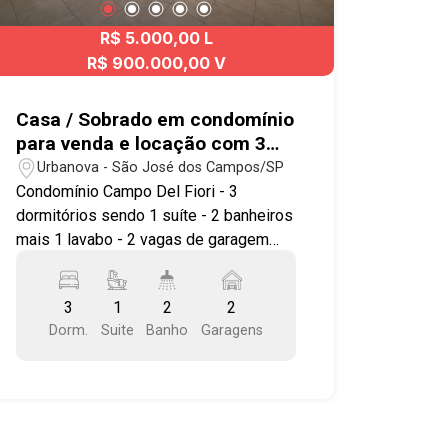
R$ 5.000,00 L
R$ 900.000,00 V
Casa / Sobrado em condomínio
para venda e locação com 3
quartos sendo 1 suíte - 92m²
Urbanova - São José dos Campos/SP
no bairro Urbanova
Condomínio Campo Del Fiori - 3
dormitórios sendo 1 suíte - 2 banheiros
mais 1 lavabo - 2 vagas de garagem
cobertas - Sala para 2 ambientes -
Cozinha com armários - Lavabo com
3
1
2
2
gabinete - Armários planejados -
Dorm.
Suite
Banho
Garagens
Banheiros com box blindex e gabinete -
Área de serviço - Quintal com
iluminação natural Lazer com: - Piscina
- Salão de festas - Churrasqueira -
Jardim - Playground * Portaria