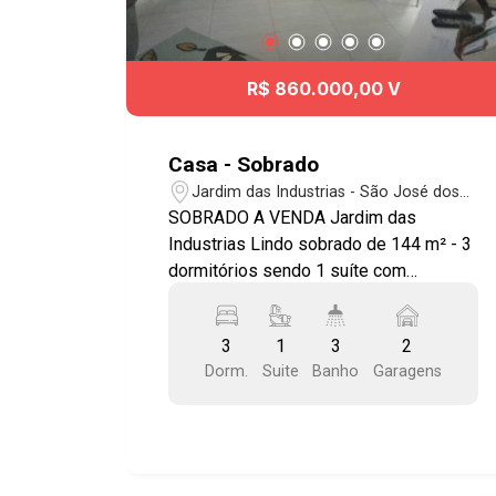
R$ 860.000,00 V
Casa - Sobrado
Jardim das Industrias - São José dos
Campos/SP
SOBRADO A VENDA Jardim das
Industrias Lindo sobrado de 144 m² - 3
dormitórios sendo 1 suíte com
planejados, ar condicionado Samsung
Inverter - Sala de estar/jantar, ampla
3
1
3
2
copa e cozinha com planejados - Área
Dorm.
Suite
Banho
Garagens
de serviço - Espaço gourmet com
churrasqueira, revestimento em granito
na escada - Entrada lateral com porta
de acesso ao quintal - Toldo na área de
serviço e corredor - Sistema de