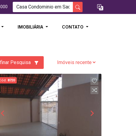
5000
I
IMOBILIÁRIA
CONTATO
finar Pesquisa
Cód.
8720