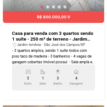
circuitos independentes para chuveiros, área
interna 220v área externa 110v/220v. Localizado
em uma região privilegiada, o bairro Parque
R$ 800.000,00 V
Industrial oferece fácil acesso a diversas
opções de comércio, serviços e transporte
público, além de estar próximo a importantes
Casa para venda com 3 quartos sendo
vias da cidade. Não perca a oportunidade de
1 suíte - 250 m² de terreno - Jardim
morar em um imóvel completo e bem localizado.
Ismênia - SJC
Jardim Ismênia - São José dos Campos/SP
Entre em contato conosco e agende uma visita!
- 3 quartos amplos, sendo 1 suíte todos com
#imobiliaria #geraçãoimóveis #casavenda
piso taco de madeira - 3 banheiros - 4 vagas de
#casavendaSJC #ParqueIndustrial #aceitapet
garagem cobertas Imóvel possuí: - Sala ampla e
copa toda em piso frio - Cozinha ampla com
armários e fogão cooktop 5 (cinco bocas),
3
1
3
4
embutidos, integrada com a sala - Área de
Dorm.
Suite
Banho
Garagens
Serviço coberta com piso frio - Frente toda
coberta e avarandada, com um jardim - Ambientes
espaços e bem distribuídos ,com uma estrutura
perfeita para viver e receber bem Fundos: -