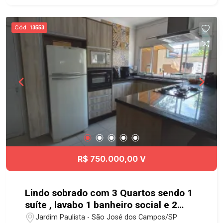
Cód.
13553
R$ 750.000,00 V
Lindo sobrado com 3 Quartos sendo 1
suíte , lavabo 1 banheiro social e 2
vagas de garagem coberta no Jardim
Jardim Paulista - São José dos Campos/SP