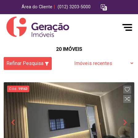
Área do Cliente
|
(012) 3203-5000
20 IMÓVEIS
Refinar Pesquisa
Cód.
19163