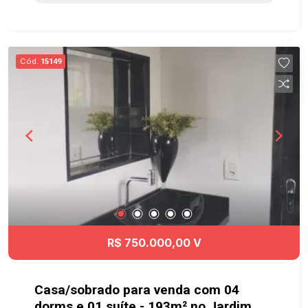
Excelente localização em uma das melhores
regiões em São José dos Campos, bairro super
tranquilo, bem arborizado e com praças, próximo
à supermercados, escolas e todo tipo de
Cód.
15149
comércio e serviços. Fácil acesso a todas as
regiões da cidade pela Via Dutra.
R$ 750.000,00 V
Casa/sobrado para venda com 04
dorms e 01 suíte - 193m² no Jardim