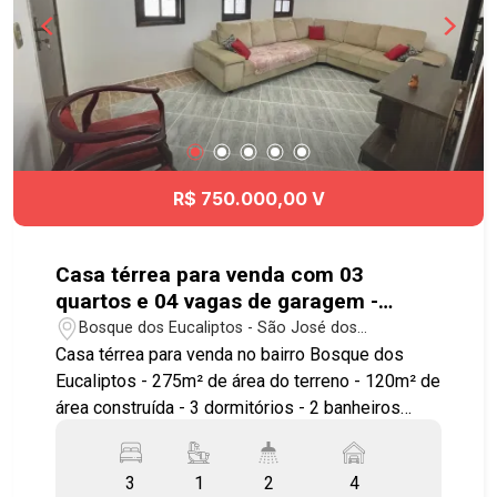
R$ 750.000,00 V
Casa térrea para venda com 03
quartos e 04 vagas de garagem -
120m² no bairro Bosque dos Eucaliptos
Bosque dos Eucaliptos - São José dos
Campos/SP
Casa térrea para venda no bairro Bosque dos
Eucaliptos - 275m² de área do terreno - 120m² de
área construída - 3 dormitórios - 2 banheiros
Casa com: - 3 Dormitórios sendo uma suíte - Sala
ampla - Cozinha planejada - 3 Banheiros - Área de
3
1
2
4
serviços - 4 Vagas de garagem coberta Edícula