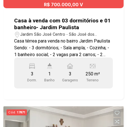
R$ 700.000,00 V
Casa à venda com 03 dormitórios e 01
banheiro- Jardim Paulista
Jardim São José Centro - São José dos
Campos/SP
Casa térrea para venda no bairro Jardim Paulista
Sendo: - 3 dormitórios; - Sala ampla; - Cozinha; -
1 banheiro social; - 2 vagas para 2 carros; - 2
Edículas ambas com quarto, cozinha e banheiro.
O imóvel está localizado no bairro Jardim
3
1
3
250 m²
Paulista, na cidade de São José dos Campos,
Dorm.
Banho
Garagens
Terreno
próximo ao Batalhão, vários comércios como:
padarias, farmácias, pet shop, mercados,
escolas, lojas, salão de beleza, academia e fácil
acesso a Dutra e as principais vias da cidade.
Agende já sua visita!! #imobiliaria
Cód.
17871
#geraçãoimóveis #casavenda #JardimPaulista