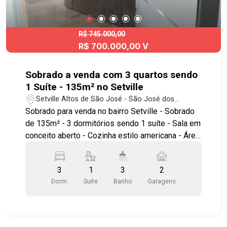
R$ 745.000,00
R$ 700.000,00 V
Sobrado a venda com 3 quartos sendo
1 Suíte - 135m² no Setville
Setville Altos de São José - São José dos
Campos/SP
Sobrado para venda no bairro Setville - Sobrado
de 135m² - 3 dormitórios sendo 1 suíte - Sala em
conceito aberto - Cozinha estilo americana - Área
de serviço reservada - Área gourmet com
churrasqueira - 2 vagas de garagem Diferenciais:
3
1
3
2
- Suíte com amplo closet; - Piso amadeirado na
Dorm.
Suite
Banho
Garagens
parte superior; - Sala, copa e cozinha com móveis
planejados; - Cozinha com ilha gourmet (requinte
e praticidade); - Piso de porcelanato; - Projeto de
iluminação com luminárias modernas, spots e