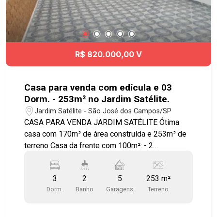
R$ 820.000,00 V
Casa para venda com edícula e 03
Dorm. - 253m² no Jardim Satélite.
Jardim Satélite - São José dos Campos/SP
CASA PARA VENDA JARDIM SATÉLITE Ótima
casa com 170m² de área construída e 253m² de
terreno Casa da frente com 100m²: - 2
dormitórios - Sala ampla - 1 banheiro - Cozinha -
Área de serviço - 5 vagas de garagem cobertas -
3
2
5
253 m²
Excelente quintal Edícula com 70m²: - 1
Dorm.
Banho
Garagens
Terreno
dormitório - Sala - Cozinha - Banheiro - Área de
serviço - Porão muito espaçoso para servir de
deposito ou área de lazer.