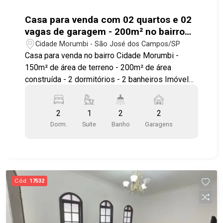
Casa para venda com 02 quartos e 02
vagas de garagem - 200m² no bairro
Cidade Morumbi
Cidade Morumbi - São José dos Campos/SP
Casa para venda no bairro Cidade Morumbi -
150m² de área de terreno - 200m² de área
construída - 2 dormitórios - 2 banheiros Imóvel
residencial de esquina, construção modesta que
tem um valor comercial interessante para uma
2
1
2
2
reforma ou demolição para a construção de uma
Dorm.
Suite
Banho
Garagens
casa compatível com o terreno, ou
aproveitamento do sobrado construído no fundo
e construção de comercio no restante. Agende
sua visita!!! #imobiliária #casaparavenda
#casavenda #cidademorumbi #zonasul
Cód.
17532