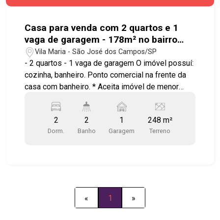
Casa para venda com 2 quartos e 1
vaga de garagem - 178m² no bairro
Vila Maria
Vila Maria - São José dos Campos/SP
- 2 quartos - 1 vaga de garagem O imóvel possuí:
cozinha, banheiro. Ponto comercial na frente da
casa com banheiro. * Aceita imóvel de menor
valor em Ubatuba. Agende sua visita!!!
#imobiliária #casaparavenda #pontocomercial
2
2
1
248 m²
#vilamaria
Dorm.
Banho
Garagem
Terreno
«
1
»