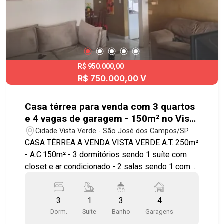
R$ 950.000,00
R$ 750.000,00 V
Casa térrea para venda com 3 quartos
e 4 vagas de garagem - 150m² no Vista
Verde
Cidade Vista Verde - São José dos Campos/SP
CASA TÉRREA A VENDA VISTA VERDE A.T. 250m²
- A.C.150m² - 3 dormitórios sendo 1 suíte com
closet e ar condicionado - 2 salas sendo 1 com
ar condicionado - garagem para 4 carros - Edícula
com 1 dormitório e cozinha, e 1 banheiro -
3
1
3
4
Energia Solar Rua tranquila, próximo do centro
Dorm.
Suite
Banho
Garagens
comercial! Aceita permuta até 300.000 mil. -