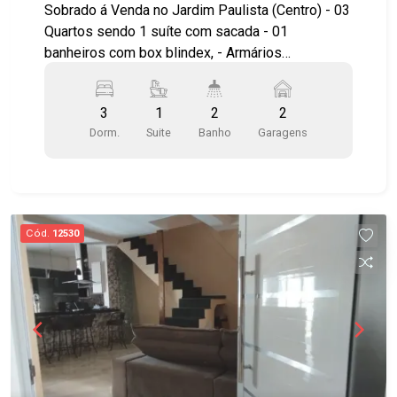
Paulista.
Sobrado á Venda no Jardim Paulista (Centro) - 03
Quartos sendo 1 suíte com sacada - 01
banheiros com box blindex, - Armários
planejados em todos os quartos - lavabo - Sala
de estar e de jantar - Cozinha planejada com
3
1
2
2
planejados - Área de serviço - Churrasqueira - 02
Dorm.
Suite
Banho
Garagens
vagas de garagem. Aceita permuta por
apartamento no Jd. Esplanada ou casa em
condomínio até R 1.000.000,00 ou terreno no
cond. Rudá. Localização excelente próximo a
mercados e Shopping , Farmácias e escolas .
Cód.
12530