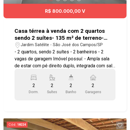
R$ 800.000,00 V
Casa térrea à venda com 2 quartos
sendo 2 suítes- 135 m² de terreno-
Jardim Satélite
Jardim Satélite - São José dos Campos/SP
- 2 quartos, sendo 2 suítes - 2 banheiros - 2
vagas de garagem Imóvel possuí: - Ampla sala
de estar com pé direito duplo, integrada com sala
de jantar e cozinha - Planejados na cozinha - Box,
espelhos e gabinetes nos banheiros - Área de
2
2
2
2
serviço - Piso porcelanato - Portão automático
Dorm.
Suítes
Banho
Garagens
*OBS.: aceita somente SEGURO FIANÇA* Ótima
localização!! Localizada próxima Vale Sul e ao
lado da academia Smart Fit, Curso CASD,
farmácia Droga Raia, Poliesportivo João Do Pulo,
Vale Sul Shopping, próximo a comércios, entre a
Cód.
18224
avenida Cidade Jardim e avenida Andrômeda.