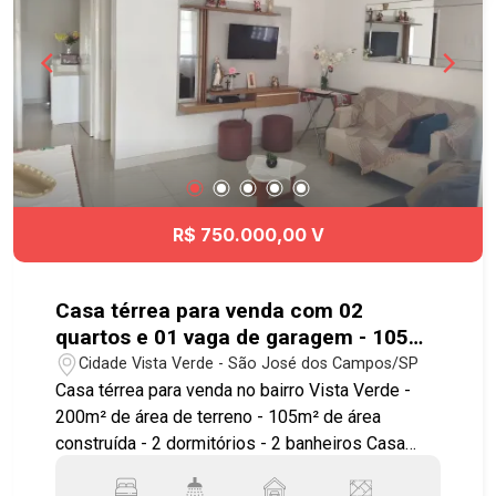
R$ 750.000,00 V
Casa térrea para venda com 02
quartos e 01 vaga de garagem - 105m²
no bairro Vista Verde
Cidade Vista Verde - São José dos Campos/SP
Casa térrea para venda no bairro Vista Verde -
200m² de área de terreno - 105m² de área
construída - 2 dormitórios - 2 banheiros Casa
térrea com: - 2 dormitórios - 1 banheiro - sala -