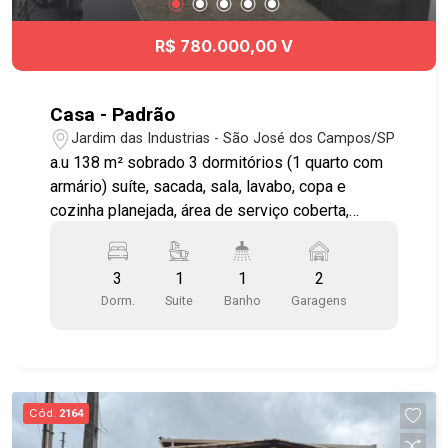
R$ 780.000,00 V
Casa - Padrão
Jardim das Industrias - São José dos Campos/SP
a.u 138 m² sobrado 3 dormitórios (1 quarto com
armário) suíte, sacada, sala, lavabo, copa e
cozinha planejada, área de serviço coberta,
quintal, garagem para 2 carros (estuda proposta
casa maior valor com edícula). Recentemente
3
1
1
2
reformado
Dorm.
Suite
Banho
Garagens
Cód.
2164