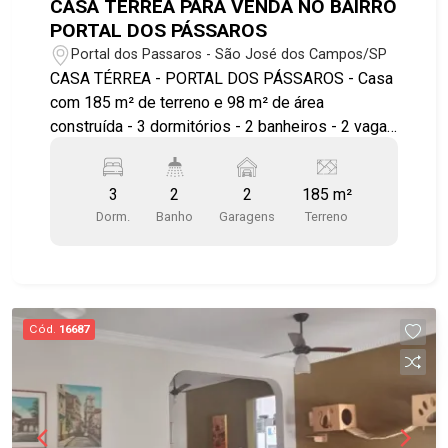
CASA TÉRREA PARA VENDA NO BAIRRO
PORTAL DOS PÁSSAROS
Portal dos Passaros - São José dos Campos/SP
CASA TÉRREA - PORTAL DOS PÁSSAROS - Casa
com 185 m² de terreno e 98 m² de área
construída - 3 dormitórios - 2 banheiros - 2 vagas
de garagem Diferenciais: - 3 dormitórios, sendo 1
suíte - Banheiro social - Sala para 2 ambientes,
3
2
2
185 m²
conceito aberto - Cozinha com armários
Dorm.
Banho
Garagens
Terreno
planejados - Lavanderia fechada - Banheiro
externo - Área externa coberta com pia de
mármore e churrasqueira - Quintal grande -
Garagem com portão basculante eletrônico para 2
carros * Jardim do lado externo com 5 palmeiras
Cód.
16687
* Muro com cerca elétrica e câmeras * Região em
crescimento. Perto da Embraer/ Aeroporto/
Secretaria da Educação/ Via Cambuí Acesso fácil
para Av. Dos Astronautas / Tamoios. #casavenda
#casaterrea #imobiliaria