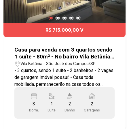
R$ 715.000,00 V
Casa para venda com 3 quartos sendo
1 suíte - 80m² - No bairro Vila Betânia -
SJC
Vila Betânia - São José dos Campos/SP
- 3 quartos, sendo 1 suíte - 2 banheiros - 2 vagas
de garagem Imóvel possuí: - Casa toda
mobiliada, permanecerão na casa todos os
móveis e eletrodomésticos - Sala - Cozinha
planejada integrada com a sala - Armários
3
1
2
2
planejados - Área de serviço Ótima localização,
Dorm.
Suite
Banho
Garagens
próximo ao Hospital Antoninho da Rocha Marmo,
Hospital Santos Dumont, Parque Vicentina
Aranha, além de contar com amplo comércio e