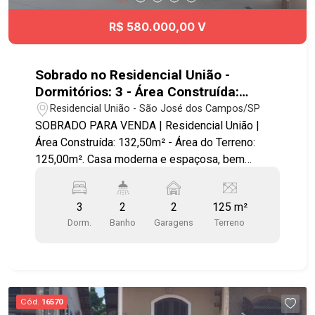
R$ 580.000,00 V
Sobrado no Residencial União -
Dormitórios: 3 - Área Construída:
132,50m² - Área do Terreno: 125,00m²
Residencial União - São José dos Campos/SP
SOBRADO PARA VENDA | Residencial União |
Área Construída: 132,50m² - Área do Terreno:
125,00m². Casa moderna e espaçosa, bem
localizada no Residencial União, próxima à
faculdade Anhanguera e com fácil acesso às
3
2
2
125 m²
principais vias da cidade. Possui cerca elétrica
Dorm.
Banho
Garagens
Terreno
para maior segurança. - Dormitórios: 3 um com
sacada envidraçada - Banheiros: 2 - Garagens: 2
vagas cobertas - Área de Serviço - Armário na
Cozinha - Armário nos Dormitórios - Cozinha com
armários planejados - Closet - Sacada -
Cód.
16570
Churrasqueira - Sótão pode ser usado como