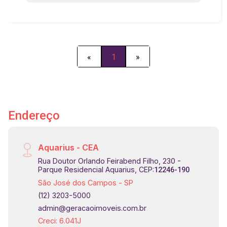
#imobiliaria #geraçãoimóveis #sobradovenda
#sobradovendaSJC #Santana
«
1
»
Endereço
Aquarius - CEA
Rua Doutor Orlando Feirabend Filho, 230 -
Parque Residencial Aquarius, CEP:
12246-190
São José dos Campos - SP
(12) 3203-5000
admin@geracaoimoveis.com.br
Creci: 6.041J