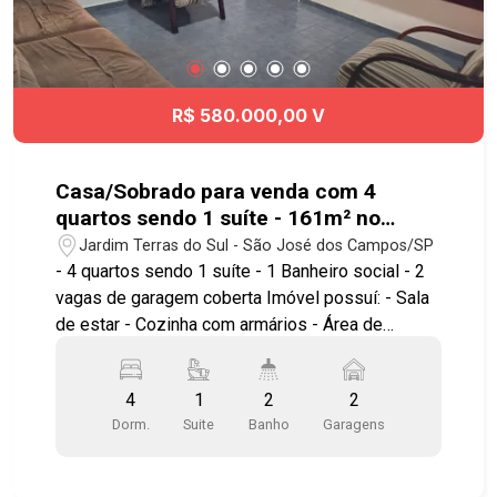
R$ 580.000,00 V
Casa/Sobrado para venda com 4
quartos sendo 1 suíte - 161m² no
bairro Jardim Terras do Sul
Jardim Terras do Sul - São José dos Campos/SP
- 4 quartos sendo 1 suíte - 1 Banheiro social - 2
vagas de garagem coberta Imóvel possuí: - Sala
de estar - Cozinha com armários - Área de
serviço com armário - Quintal privativo com
churrasqueira Localização Excelente! Próximo de
4
1
2
2
mercados, farmácia, escolas, padaria. Agende já
Dorm.
Suite
Banho
Garagens
sua visita! #imobiliaria #geraçãoimóveis
#casasobrado #jardimterrasdosul