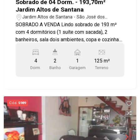
Sobrado de 04 Dorm. - 193,70m²
Jardim Altos de Santana
Jardim Altos de Santana - São José dos
Campos/SP
SOBRADO A VENDA Lindo sobrado de 193 m²
com 4 dormitórios (1 suíte com sacada), 2
banheiros, sala dois ambientes, copa e cozinha
conjugada, quintal com churrasqueira, lavanderia e
2 vagas de garagem. Diferenciais: - Cozinha
4
2
1
125 m²
repleta de armários planejados - Banheiros
Dorm.
Banho
Garagem
Terreno
completos com gabinete, box de vidro e
acessórios - 1 dormitório no piso inferior - Amplo
espaço gourmet com churrasqueira - Projeto de
iluminação com luminárias e spots em trabalho
de gesso - 2 vagas de garagem cobertas - Rua
Cód.
5989
tranquila, residencial e arborizada - Pronto para
morar!!! Ótima localização, próximo do Parque
Alberto Simões, supermercados, padarias,
farmácias, ônibus e comércios em geral. * Estuda
permuta por imóvel no Jardim Estoril ou Bosque