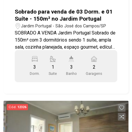
Sobrado para venda de 03 Dorm. e 01
Suíte - 150m² no Jardim Portugal
Jardim Portugal - São José dos Campos/SP
SOBRADO A VENDA Jardim Portugal Sobrado de
150m² com 3 dormitórios sendo 1 suíte, ampla
sala, cozinha planejada, espaço gourmet, edícula,
área de serviço e 2 vagas de garagem cobertas.
Diferenciais: - Todos os ambientes com móveis
3
1
3
2
planejados - Dormitório superior com varanda -
Dorm.
Suite
Banho
Garagens
Cozinha planejada e equipada com Cooktop e
bancada para refeições - Ar condicionado
instalado em todos os ambientes - Iluminação -
Banheiros com box de vidro e acessórios -
Espaço gourmet com churrasqueira, forno e
Cód.
12326
fogão a lenha - Sótão espaçoso com manta
térmica e forro de madeira - Edícula com 1
dormitório e 1 banheiro - Sistema de segurança
monitorado por câmeras - Pronto para morar