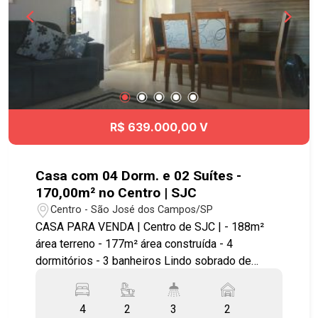
Excelente localização no bairro Jardim Portugal,
em rua residencial, tranquila, próximo da Av
Cidade Jardim e de fácil a acesso ao Vale Sul
Shopping, Supermercado Shibata, Rodovia Dutra,
Tamoios e principais vias da cidade. * Estuda
permuta em imóvel até 60% do valor.
R$ 639.000,00 V
Casa com 04 Dorm. e 02 Suítes -
170,00m² no Centro | SJC
Centro - São José dos Campos/SP
CASA PARA VENDA | Centro de SJC | - 188m²
área terreno - 177m² área construída - 4
dormitórios - 3 banheiros Lindo sobrado de
170,00m², com: - 4 amplos dormitórios sendo 2
suítes - banheiro social - sala para 2 ambientes -
4
2
3
2
mezanino - hall de entrada - cozinha - área de