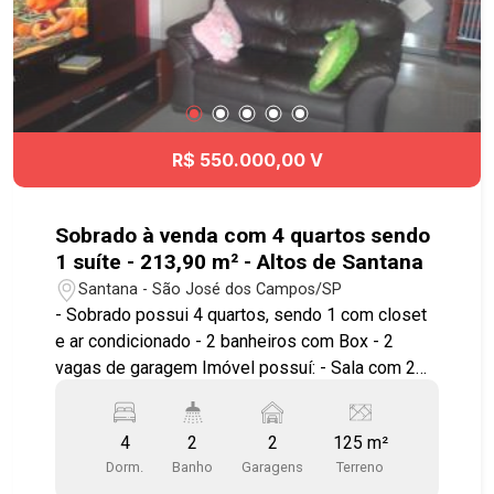
dos Eucaliptos
R$ 550.000,00 V
Sobrado à venda com 4 quartos sendo
1 suíte - 213,90 m² - Altos de Santana
Santana - São José dos Campos/SP
- Sobrado possui 4 quartos, sendo 1 com closet
e ar condicionado - 2 banheiros com Box - 2
vagas de garagem Imóvel possuí: - Sala com 2
ambientes - Painel de TV - Cozinha -
Churrasqueira - Sacada Está em ótima
4
2
2
125 m²
localização, próximo a mercados, farmácias e
Dorm.
Banho
Garagens
Terreno
bons comércios na região. Agende já sua visita!!