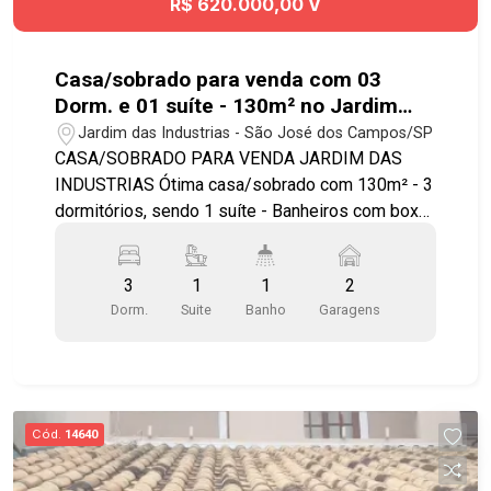
R$ 620.000,00 V
Casa/sobrado para venda com 03
Dorm. e 01 suíte - 130m² no Jardim
das Industrias
Jardim das Industrias - São José dos Campos/SP
CASA/SOBRADO PARA VENDA JARDIM DAS
INDUSTRIAS Ótima casa/sobrado com 130m² - 3
dormitórios, sendo 1 suíte - Banheiros com box
blindex e gabinetes - Sala para 2 ambientes com
iluminação embutida - Cozinha planejada modelo
3
1
1
2
americana - Área de serviço - Quintal -
Dorm.
Suite
Banho
Garagens
Churrasqueira - 2 vagas de garagem
Cód.
14640