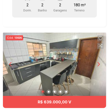
churrasqueira e área de convivência - 2 vagas de
2
2
2
180 m²
garagem.
Dorm.
Banho
Garagens
Terreno
Cód.
13026
R$ 639.000,00 V