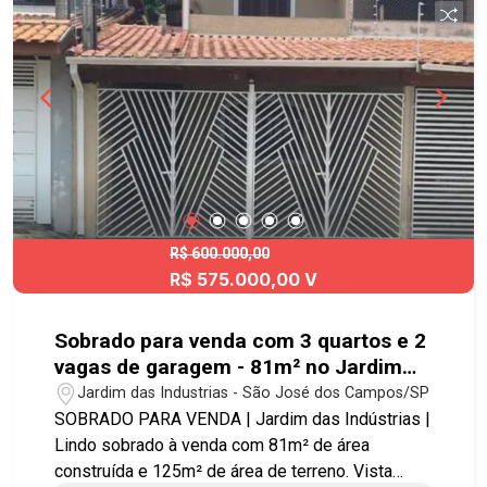
quarto ou escritório - Sala com rack para TV
Agende uma visita e venha conhecer essa linda
casa!
R$ 600.000,00
R$ 575.000,00 V
Sobrado para venda com 3 quartos e 2
vagas de garagem - 81m² no Jardim
das Indústrias
Jardim das Industrias - São José dos Campos/SP
SOBRADO PARA VENDA | Jardim das Indústrias |
Lindo sobrado à venda com 81m² de área
construída e 125m² de área de terreno. Vista