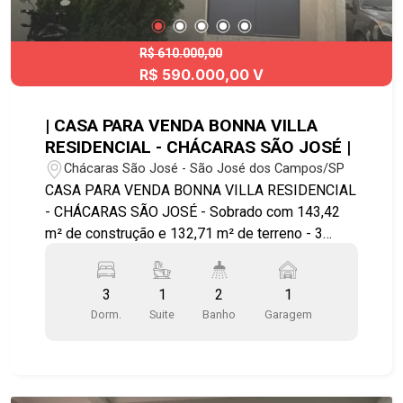
acesso à Via Cambuí, Embraer, Aeroporto de São
José dos Campos, INPE, Tamoios e DCTA.
Agende já sua visita!! #imobiliaria
R$ 610.000,00
R$ 590.000,00 V
#geraçãoimóveis #casavenda
#JardimSantaJúlia
| CASA PARA VENDA BONNA VILLA
RESIDENCIAL - CHÁCARAS SÃO JOSÉ |
Chácaras São José - São José dos Campos/SP
CASA PARA VENDA BONNA VILLA RESIDENCIAL
- CHÁCARAS SÃO JOSÉ - Sobrado com 143,42
m² de construção e 132,71 m² de terreno - 3
dormitórios - 2 banheiros - 1 vaga de garagem -
Suíte com armários planejados - Ampla sala 2
3
1
2
1
ambientes - Cozinha planejada com balcões em
Dorm.
Suite
Banho
Garagem
mármore na cozinha - Área gourmet com
churrasqueira com balcão e armário planejado, -
Área de serviço amplo - Hobby box na garagem *
escada com revestimento em travertino e guarda