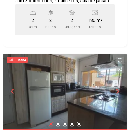
Com 2 dormitórios, 2 banheiros, sala de jantar e
estar, cozinha, área de serviço, - Terraço com
churrasqueira e área de convivência - 2 vagas de
2
2
2
180 m²
garagem.
Dorm.
Banho
Garagens
Terreno
Cód.
13553