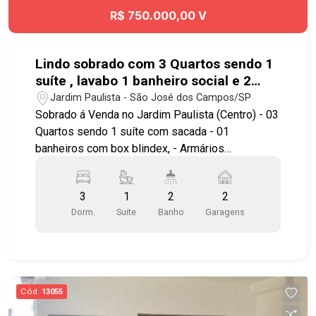
R$ 750.000,00 V
Lindo sobrado com 3 Quartos sendo 1
suíte , lavabo 1 banheiro social e 2
vagas de garagem coberta no Jardim
Jardim Paulista - São José dos Campos/SP
Paulista.
Sobrado á Venda no Jardim Paulista (Centro) - 03
Quartos sendo 1 suíte com sacada - 01
banheiros com box blindex, - Armários
planejados em todos os quartos - lavabo - Sala
de estar e de jantar - Cozinha planejada com
3
1
2
2
planejados - Área de serviço - Churrasqueira - 02
Dorm.
Suite
Banho
Garagens
vagas de garagem. Aceita permuta por
apartamento no Jd. Esplanada ou casa em
condomínio até R 1.000.000,00 ou terreno no
cond. Rudá. Localização excelente próximo a
mercados e Shopping , Farmácias e escolas .
Cód.
13055