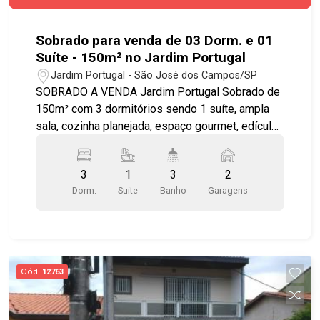
Sobrado para venda de 03 Dorm. e 01
Suíte - 150m² no Jardim Portugal
Jardim Portugal - São José dos Campos/SP
SOBRADO A VENDA Jardim Portugal Sobrado de
150m² com 3 dormitórios sendo 1 suíte, ampla
sala, cozinha planejada, espaço gourmet, edícula,
área de serviço e 2 vagas de garagem cobertas.
Diferenciais: - Todos os ambientes com móveis
3
1
3
2
planejados - Dormitório superior com varanda -
Dorm.
Suite
Banho
Garagens
Cozinha planejada e equipada com Cooktop e
bancada para refeições - Ar condicionado
instalado em todos os ambientes - Iluminação -
Banheiros com box de vidro e acessórios -
Espaço gourmet com churrasqueira, forno e
Cód.
12763
fogão a lenha - Sótão espaçoso com manta
térmica e forro de madeira - Edícula com 1
dormitório e 1 banheiro - Sistema de segurança