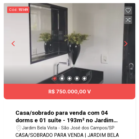
escolas, shopping Colinas, fácil acesso à Dutra e
Cód.
15149
próximo à Johnson & Johnson. Agende a sua
visita!
R$ 750.000,00 V
Casa/sobrado para venda com 04
dorms e 01 suíte - 193m² no Jardim
Bela Vista.
Jardim Bela Vista - São José dos Campos/SP
CASA/SOBRADO PARA VENDA | JARDIM BELA