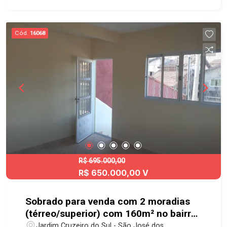
Cód.
16068
R$ 695.000,00
R$ 650.000,00 V
Sobrado para venda com 2 moradias
(térreo/superior) com 160m² no bairro
Jardim Cruzeiro do Sul
Jardim Cruzeiro do Sul - São José dos