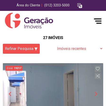
Área do Cliente
|
(012) 3203-5000
27 IMÓVEIS
Refinar Pesquisa
Cód.
19217