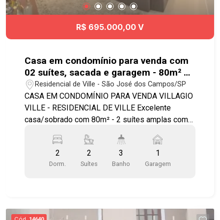
R$ 695.000,00 V
Casa em condomínio para venda com
02 suítes, sacada e garagem - 80m² no
Residencial de Ville.
Residencial de Ville - São José dos Campos/SP
CASA EM CONDOMÍNIO PARA VENDA VILLAGIO
VILLE - RESIDENCIAL DE VILLE Excelente
casa/sobrado com 80m² - 2 suítes amplas com
armários planejados e sacada - Cozinha
planejada - Sala ampla para 2 ambientes -
2
2
3
1
Iluminação embutida - Lavabo com gabinete -
Dorm.
Suítes
Banho
Garagem
Área de serviço integrada com uma área gourmet
- 1 vaga de garagem coberta Condomínio possui
câmera de segurança e área de bicicletas. *
Aceita financiamento Ótima localização!
Condomínio tranquilo, em frente à uma ampla
Cód.
14640