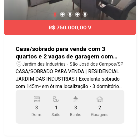
R$ 750.000,00 V
Casa/sobrado para venda com 3
quartos e 2 vagas de garagem com
145m² - Jardim das Industrias
Jardim das Industrias - São José dos Campos/SP
CASA/SOBRADO PARA VENDA | RESIDENCIAL
JARDIM DAS INDUSTRIAS | Excelente sobrado
com 145m² em ótima localização - 3 dormitórios
sendo 1 suíte - Sala para 2 ambientes - Cozinha
com armários planejados - Quintal espaçoso -
3
1
3
2
Churrasqueira - 2 vagas de garagem cobertas
Dorm.
Suite
Banho
Garagens
com portão eletrônico. O Jardim das Industrias
tem infraestrutura local de todo tipo de comércio
- inclusive feira-livre, próximo ao Carrefour, Spani
Atacadista, Tauste supermercado, ótimas