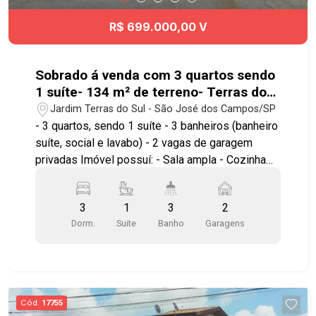
R$ 699.000,00 V
Sobrado á venda com 3 quartos sendo
1 suíte- 134 m² de terreno- Terras do
Sul
Jardim Terras do Sul - São José dos Campos/SP
- 3 quartos, sendo 1 suíte - 3 banheiros (banheiro
suíte, social e lavabo) - 2 vagas de garagem
privadas Imóvel possuí: - Sala ampla - Cozinha
com móveis planejados - Portão automático -
Avalia-se permuta de até 50% do valor do imóvel
3
1
3
2
- Documentação 100% Lindo sobrado no Terras
Dorm.
Suite
Banho
Garagens
do Sul, localizado na parte alta do bairro, em rua
sem saída, próximo a escolas, farmácias,
mercados, padarias e a apenas 800 metros do
Shopping Oriente. Agende já sua visita!!
#imobiliaria #geraçãoimóveis #casavenda
Cód.
17755
#casavendaSJC #JardimTerrasdoSul