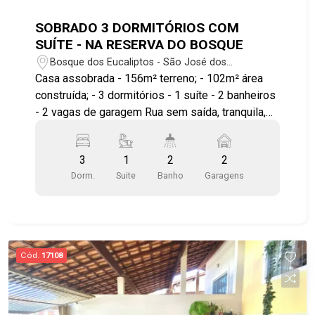
SOBRADO 3 DORMITÓRIOS COM
SUÍTE - NA RESERVA DO BOSQUE
Bosque dos Eucaliptos - São José dos
Campos/SP
Casa assobrada - 156m² terreno; - 102m² área
construída; - 3 dormitórios - 1 suíte - 2 banheiros
- 2 vagas de garagem Rua sem saída, tranquila,
sem movimento. O imóvel possuí: - Suíte com
sacada, móveis planejados com espaço para
3
1
2
2
escritório; - Sala; - Cozinha completa com
Dorm.
Suite
Banho
Garagens
Cooktop e Depurador de ar; - Banheiro social, - 2
dorms; - Área gourmet; - Armário planejado em
todos os quartos; - Piso laminado na sala e
quartos; - Escada em madeira. Venha morar na
melhor região de São José, na zona sul de São
Cód.
17108
José dos Campos #casavenda #sobradovenda
#zonasul