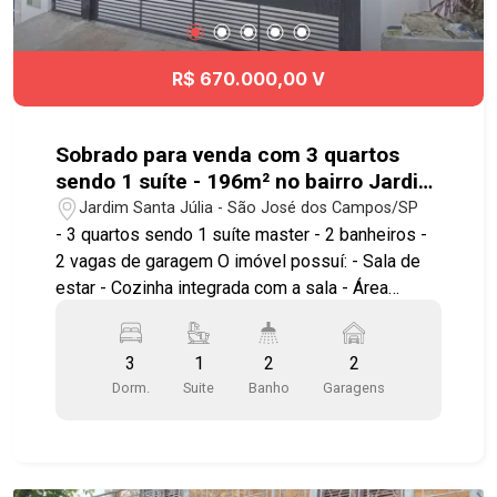
R$ 670.000,00 V
Sobrado para venda com 3 quartos
sendo 1 suíte - 196m² no bairro Jardim
Santa Julia
Jardim Santa Júlia - São José dos Campos/SP
- 3 quartos sendo 1 suíte master - 2 banheiros -
2 vagas de garagem O imóvel possuí: - Sala de
estar - Cozinha integrada com a sala - Área
gourmet - Jardim de inverno - Área de serviço
coberta - Linda vista Diferenciais: Portão com
3
1
2
2
abertura automatizada Construída com materiais
Dorm.
Suite
Banho
Garagens
de primeira Agende sua visita!!! #imobiliária
#geracaoimoveis #jardimsantajúlia
#sobradoparacompra