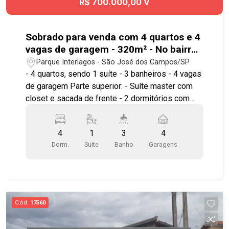
R$ 700.000,00 V
Sobrado para venda com 4 quartos e 4
vagas de garagem - 320m² - No bairro
Jardim Torrão de Ouro - SJC
Parque Interlagos - São José dos Campos/SP
- 4 quartos, sendo 1 suíte - 3 banheiros - 4 vagas
de garagem Parte superior: - Suíte master com
closet e sacada de frente - 2 dormitórios com
sacada aos fundos Parte térrea: - Sala 2
ambientes - 1 dormitório - banheiro social -copa
4
1
3
4
cozinha amplos com sanca e gabinete de pia
Dorm.
Suite
Banho
Garagens
planejada - sacada vazada em granito -
churrasqueira com fogão e forno a lenha - piso
frio total externo e interno e 3 vagas de garagem
cobertas Bairro bem estruturado com escolas,
supermercados, padarias, farmácias, academias
Cód.
17560
e comércio geral. Agende sua visita!!!
#imobiliária #sobradoparavenda #sobrado