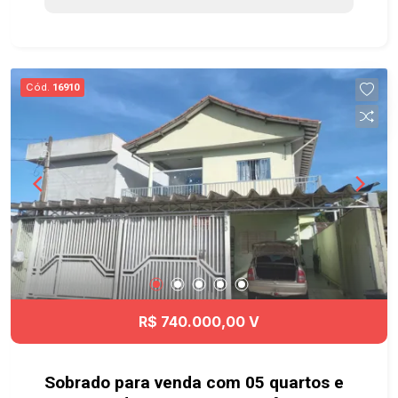
possui: - 1 quarto - 1 banheiro - área de serviço O
sobrado está situado em um bairro tranquilo e
bem localizado, próximo a comércios como
padarias, veterinárias, oficinas, escolas como
Cód.
16910
Anglo e transporte público. Localiza-se a 5
minutos da Via Dutra, Johnson, Avenida dr.João
Batista Soares de Queiroz Junior e Padaria Bello
Pane.
R$ 740.000,00 V
Sobrado para venda com 05 quartos e