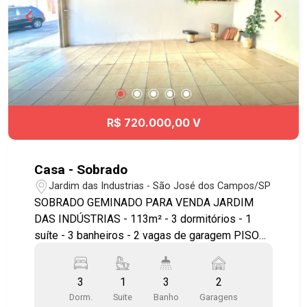
R$ 720.000,00 V
Casa - Sobrado
Jardim das Industrias - São José dos Campos/SP
SOBRADO GEMINADO PARA VENDA JARDIM
DAS INDÚSTRIAS - 113m² - 3 dormitórios - 1
suíte - 3 banheiros - 2 vagas de garagem PISO
SUPERIOR - 1 quarto sendo suíte com ar
condicionado TÉRREO - Sala de Estar e Jantar -
3
1
3
2
Cozinha planejada com cooktop - 1 quarto -
Dorm.
Suite
Banho
Garagens
banheiro social - 2 vagas cobertas Nos fundos