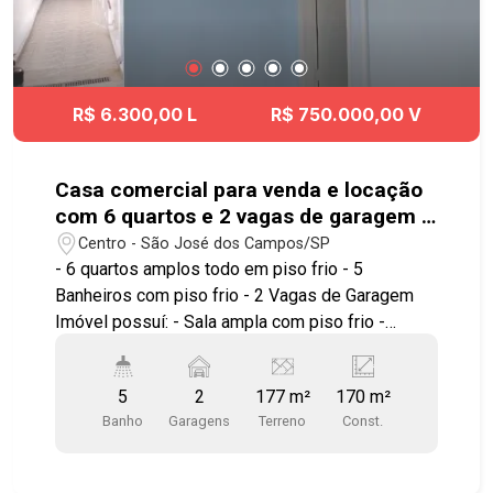
R$ 6.300,00 L
R$ 750.000,00 V
Casa comercial para venda e locação
com 6 quartos e 2 vagas de garagem -
177 m² de terreno - No bairro Centro -
Centro - São José dos Campos/SP
SJC
- 6 quartos amplos todo em piso frio - 5
Banheiros com piso frio - 2 Vagas de Garagem
Imóvel possuí: - Sala ampla com piso frio -
Cozinha integra com piso frio - Corredor com
piso frio Fundos: - Um sobrado pequeno com 50
5
2
177 m²
170 m²
m² - 1 quarto pequeno com piso frio - 1 cozinha
Banho
Garagens
Terreno
Const.
integra com piso frio O Centro de São José dos
Campos é um lugar bem movimentado, com uma
mistura de espaços Comerciais, Residenciais,