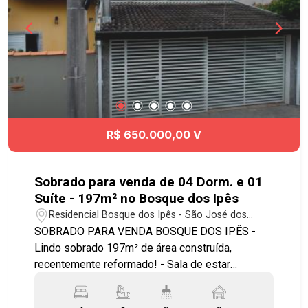
monitorado por câmeras - Pronto para morar
Excelente localização no bairro Jardim Portugal,
em rua residencial, tranquila, próximo da Av
Cidade Jardim e de fácil a acesso ao Vale Sul
Shopping, Supermercado Shibata, Rodovia Dutra,
Tamoios e principais vias da cidade. * Estuda
permuta em imóvel até 60% do valor.
R$ 650.000,00 V
Sobrado para venda de 04 Dorm. e 01
Suíte - 197m² no Bosque dos Ipês
Residencial Bosque dos Ipês - São José dos
Campos/SP
SOBRADO PARA VENDA BOSQUE DOS IPÊS -
Lindo sobrado 197m² de área construída,
recentemente reformado! - Sala de estar
aconchegante - 4 dormitórios sendo 1 suíte
todos com armários planejados - Banheiro social