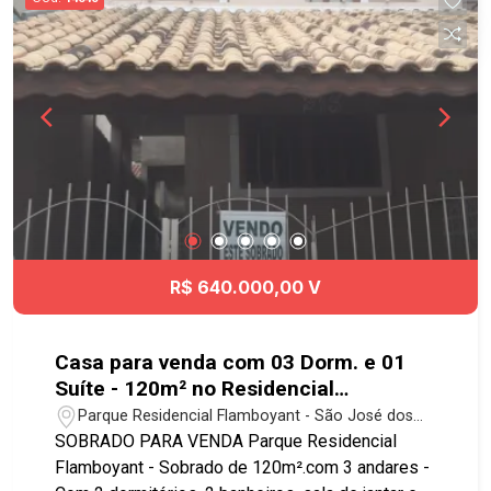
praça com academia e brinquedos ao ar livre. À
300m do hortifrúti, açougue, padaria e posto de
gasolina. À 1 km de mercados. Fácil acesso à
Dutra e próximo a Eleb.
R$ 640.000,00 V
Casa para venda com 03 Dorm. e 01
Suíte - 120m² no Residencial
Flamboyant
Parque Residencial Flamboyant - São José dos
Campos/SP
SOBRADO PARA VENDA Parque Residencial
Flamboyant - Sobrado de 120m².com 3 andares -