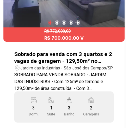
alumínio, sala de 10m comprimento, acabamento
de alto padrão. Agende sua visita!!!
#sobradoparavenda #imobiliaria #altodaponte
R$ 772.000,00
R$ 700.000,00 V
Sobrado para venda com 3 quartos e 2
vagas de garagem - 129,50m² no
bairro Jardim das Indústrias
Jardim das Industrias - São José dos Campos/SP
SOBRADO PARA VENDA SOBRADO - JARDIM
DAS INDÚSTRIAS - Com 125m² de terreno e
129,50m² de área construída. - Com 3
dormitórios, sendo uma suíte, com armário
planejado e sacada, banheiro social, lavabo, sala
3
1
3
2
para 2 ambientes, cozinha planejada, com fogão e
Dorm.
Suite
Banho
Garagens
forno, 2 vagas de garagem. Agende sua visita!!!