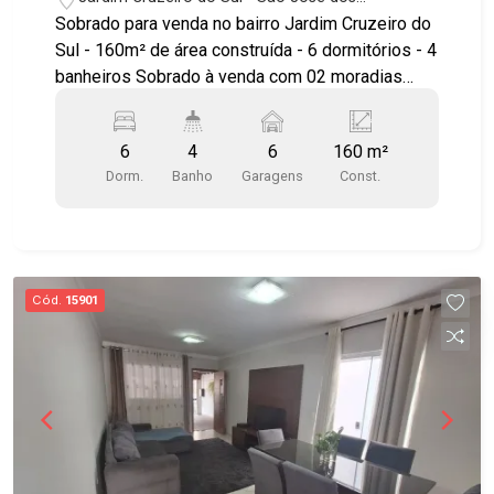
Campos/SP
Sobrado para venda no bairro Jardim Cruzeiro do
Sul - 160m² de área construída - 6 dormitórios - 4
banheiros Sobrado à venda com 02 moradias
(térreo/superior) Características de CADA
MORADIA: - 3 dormitórios - 1 sala - 2 banheiros -
6
4
6
160 m²
1 cozinha - 3 vagas de garagem * Água, energia,
Dorm.
Banho
Garagens
Const.
vagas e entrada independentes. Ótima
localização, acesso fácil e rápido às principais
vias da região. Agende sua visita!!! #imobiliária
#sobradoparavenda #jardimcruzeirodosul
Cód.
15901