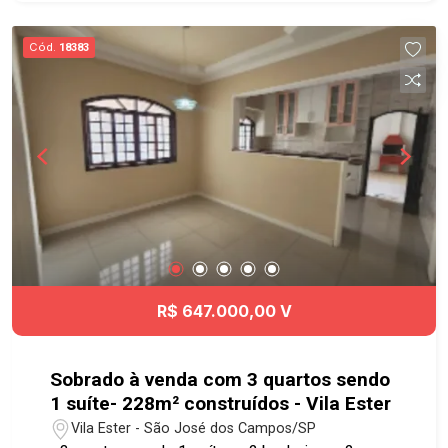
Culturais e de Lazer. Com ruas movimentadas
com Lojas de diversos segmentos, Bancos,
Cód.
18383
Restaurantes que atendem a diferentes gostos e
opções de entretenimento. Região Central pulsa
com o vai e vem das pessoas. Agende já sua
visita!! #imobiliaria #geraçãoimóveis
#comercialvenda #comerciallocação
#comercialvendaSJC #comerciallocação
#Centro
R$ 647.000,00 V
Sobrado à venda com 3 quartos sendo
1 suíte- 228m² construídos - Vila Ester
Vila Ester - São José dos Campos/SP