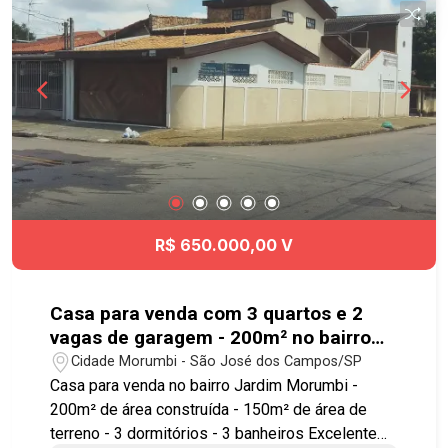
R$ 650.000,00 V
Casa para venda com 3 quartos e 2
vagas de garagem - 200m² no bairro
Jardim Morumbi
Cidade Morumbi - São José dos Campos/SP
Casa para venda no bairro Jardim Morumbi -
200m² de área construída - 150m² de área de
terreno - 3 dormitórios - 3 banheiros Excelente