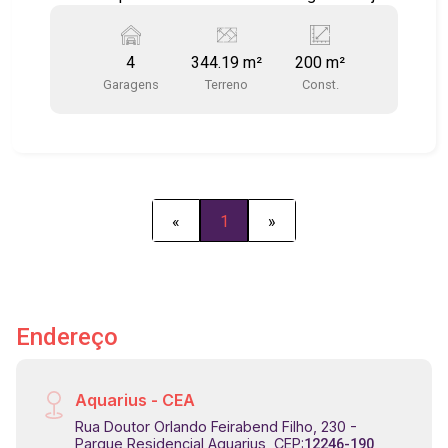
uma visita.
4
344.19 m²
200 m²
Garagens
Terreno
Const.
«
1
»
Endereço
Aquarius - CEA
Rua Doutor Orlando Feirabend Filho, 230 -
Parque Residencial Aquarius, CEP:
12246-190