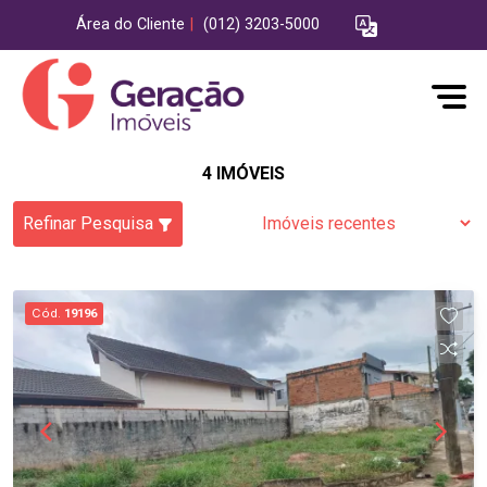
Área do Cliente
|
(012) 3203-5000
4 IMÓVEIS
Refinar Pesquisa
Cód.
19196