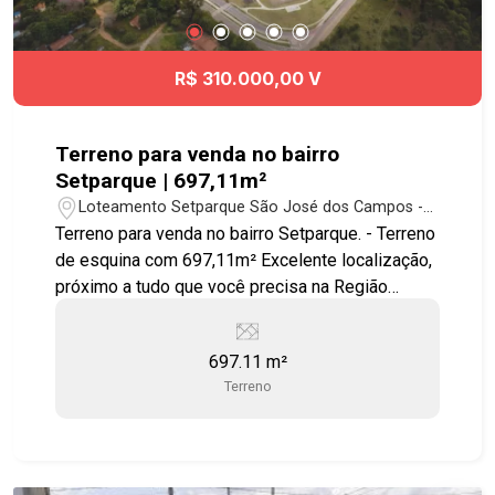
R$ 310.000,00 V
Terreno para venda no bairro
Setparque | 697,11m²
Loteamento Setparque São José dos Campos -
São José dos Campos/SP
Terreno para venda no bairro Setparque. - Terreno
de esquina com 697,11m² Excelente localização,
próximo a tudo que você precisa na Região
Leste. O bairro SetParque: Um loteamento
planejado com infraestrutura completa e tudo o
697.11 m²
que você precisa para ter mais qualidade de vida.
Terreno
Com terrenos a partir de 200m², o SetParque
conta com três áreas de lazer espalhadas pelos
mais de 254 mil m² quadrados do
empreendimento, com três academias ao ar livre