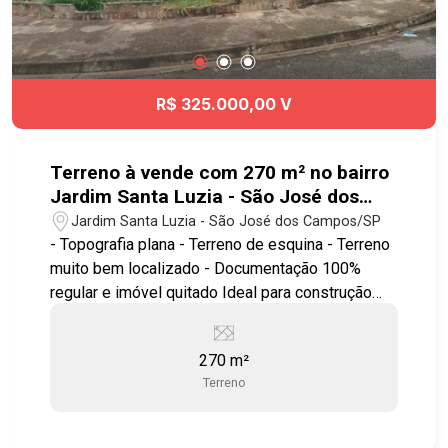
R$ 325.000,00 V
Terreno à vende com 270 m² no bairro
Jardim Santa Luzia - São José dos
Campos - SP
Jardim Santa Luzia - São José dos Campos/SP
- Topografia plana - Terreno de esquina - Terreno
muito bem localizado - Documentação 100%
regular e imóvel quitado Ideal para construção
residencial ou investimento. Fale conosco e
saiba mais sobre esta excelente oportunidade!
270 m²
#imóvel #geraçãoimóveis #terrenovenda
Terreno
#terrenovendaSJC #JardimSantaLuzia