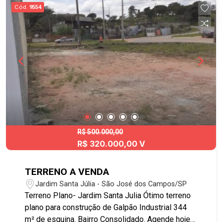
para cuidar da saúde, três lindos parques infantis
Cód.
9554
para recreação em família e um minicampo de
futebol para passar momentos agradáveis com
os amigos, além de uma ciclovia e pista de
caminhada para sentir toda a liberdade que o
bairro vai oferecer. O SetParque está localizado
na região leste de São José dos Campos,
próximo a Rod. Governador Carvalho Pinto e com
fácil acesso pela Estrada do Cajuru. Está próximo
a UBS, farmácias, terminal rodoviário urbano,
mercados, padarias e escolas. Não perca esta
oportunidade e agende agora mesmo sua visita!!!
R$ 500.000,00
R$ 320.000,00 V
TERRENO A VENDA
Jardim Santa Júlia - São José dos Campos/SP
Terreno Plano- Jardim Santa Julia Ótimo terreno
plano para construção de Galpão Industrial 344
m² de esquina. Bairro Consolidado. Agende hoje