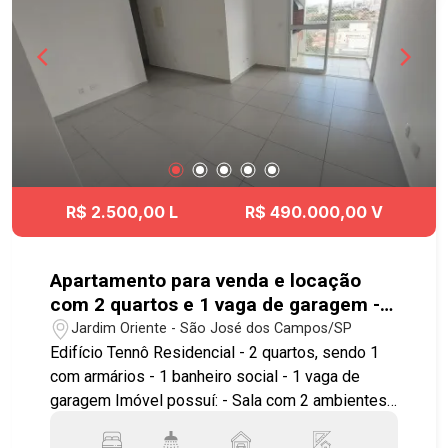
Presidente Dutra e às principais vias da cidade,
proporcionando deslocamento rápido para todas
as regiões de São José dos Campos. Agende já
sua visita!! #imobiliaria #geraçãoimóveis
#aptovenda #aptovendaSJC #JardimPaulista
#aceitapet #elevador
R$ 2.500,00 L
R$ 490.000,00 V
Apartamento para venda e locação
com 2 quartos e 1 vaga de garagem -
58,85 m² - No bairro Jardim Oriente -
Jardim Oriente - São José dos Campos/SP
SJC
Edifício Tennô Residencial - 2 quartos, sendo 1
com armários - 1 banheiro social - 1 vaga de
garagem Imóvel possuí: - Sala com 2 ambientes -
Cozinha com armários planejados - Sacada