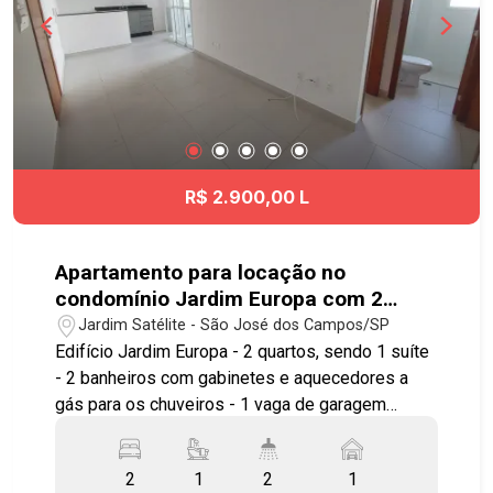
Dutra, proporcionando rápido deslocamento para
todas as regiões da cidade. Agende já sua visita!
#imobiliaria #geraçãoimóveis #aptovenda
#aptovendaSJC #JardimApolo #aceitapet
#elevador
R$ 2.900,00 L
Apartamento para locação no
condomínio Jardim Europa com 2
quartos sendo 1 suíte - 63 m² - Jardim
Jardim Satélite - São José dos Campos/SP
Satélite - SJC
Edifício Jardim Europa - 2 quartos, sendo 1 suíte
- 2 banheiros com gabinetes e aquecedores a
gás para os chuveiros - 1 vaga de garagem
Imóvel possuí: - Sala - Sacada com churrasqueira
- Cozinha Armários na cozinha e área de serviço -
2
1
2
1
Preparação para ar condicionado na suíte e