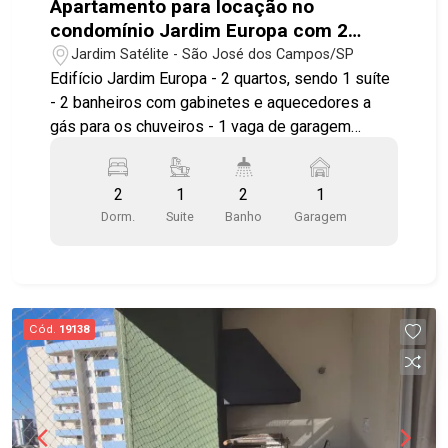
Apartamento para locação no
condomínio Jardim Europa com 2
quartos sendo 1 suíte - 63 m² - No
Jardim Satélite - São José dos Campos/SP
bairro Jardim Satélite - SJC
Edifício Jardim Europa - 2 quartos, sendo 1 suíte
- 2 banheiros com gabinetes e aquecedores a
gás para os chuveiros - 1 vaga de garagem
Imóvel possuí: - Sala - Cozinha com cooktop e
forno - Armários na cozinha e área de serviço -
2
1
2
1
Sacada com churrasqueira - Preparação para ar
Dorm.
Suite
Banho
Garagem
condicionado na suíte - Janelas dos quartos com
persianas blackout Condomínio com piscina
(adulto e infantil), academia, salão de festas,
churrasqueira, sauna, salão de jogos, espaço kids
e playground. Excelente localização, próximo do
Cód.
19138
Vale Sul Shopping, Supermercados (Dia,
Piratininga, Tenda, Atacadão, etc.) e comércios
em geral. Fácil acesso às Rodovias Dutra e
Tamoios, e ao sistema viário da cidade. Agende
já sua visita!! #imobiliaria #geraçãoimóveis