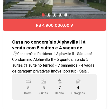
R$ 4.900.000,00 V
Casa no condomínio Alphaville II à
venda com 5 suítes e 4 vagas de
garagem - 420 m²- No bairro Urbanova
Condomínio Residencial Alphaville II - São José
- SJC
dos Campos/SP
Condomínio Alphaville II - 5 quartos, sendo 5
suítes (1 suíte no térreo) - 7 banheiros - 4 vagas
de garagem privativas Imóvel possuí: - Sala
integrada com pé direito duplo - Cozinha com
balcão em ilha - Área gourmet integrada - Piscina
5
5
7
4
com 21m² - Suíte master com closet e banheira
Dorm.
Suítes
Banho
Garagens
de imersão - Projeto arquitetônico Ohira - Infra
para ar condicionado em todos ambientes -
Preparação para elevador - Paisagismo completo