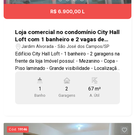
R$ 6.900,00 L
Loja comercial no condomínio City Hall
Loft com 1 banheiro e 2 vagas de
garagem - Jardim Alvorada - SJC
Jardim Alvorada - São José dos Campos/SP
Edifício City Hall Loft - 1 banheiro - 2 garagens na
frente da loja Imóvel possuí: - Mezanino - Copa -
Piso laminado - Grande visibilidade - Localização
excepcional - Armários no mezanino -
Preparação para ar condicionado Loja na Av.
1
2
67 m²
Cassiano Ricardo, sob o City Hall. Ótima
Banho
Garagens
A. Útil
localização, próximo ao Colinas Shopping,
Supermercado Tauste, Spani Atacadista, além de
contar com comércio completo nos arredores.
Situado em uma das principais avenidas da
cidade, oferece fácil acesso ao Anel Viário, à
Cód.
19146
Rodovia Presidente Dutra e às regiões Central,