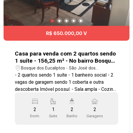
fácil à Avenida Cassiano Ricardo, Via Oeste, Anel
Viário e Rodovia Presidente Dutra,
proporcionando deslocamento rápido para todas
as regiões de São José dos Campos. Agende já
sua visita! #imobiliaria #geraçãoimóveis
R$ 650.000,00 V
#aptovenda #aptovendaSJC
#JardimdasIndustrias #aceitapet #elevador
Casa para venda com 2 quartos sendo
1 suíte - 156,25 m² - No bairro Bosque
dos Eucaliptos - SJC
Bosque dos Eucaliptos - São José dos
Campos/SP
- 2 quartos sendo 1 suíte - 1 banheiro social - 2
vagas de garagem sendo 1 coberta e outra
descoberta Imóvel possuí: - Sala ampla - Cozinha
- Banheiro - Casa térrea - Churrasqueira - Portão
automático Próxima à ponto de ônibus, Paróquia
2
1
2
2
Coração de Jesus, Padaria da árvore, Condomínio
Dorm.
Suite
Banho
Garagens
quinta das flores, supermercado, escolas, praças,
açougue, e comércios em geral. Agende já sua
visita!! #casavenda #zonasul