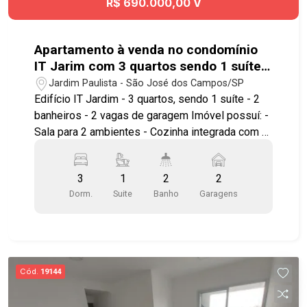
R$ 690.000,00 V
Apartamento à venda no condomínio
IT Jarim com 3 quartos sendo 1 suíte -
80,60 m² - No bairro Jardim Paulista -
Jardim Paulista - São José dos Campos/SP
SJC
Edifício IT Jardim - 3 quartos, sendo 1 suíte - 2
banheiros - 2 vagas de garagem Imóvel possuí: -
Sala para 2 ambientes - Cozinha integrada com a
sala - Varanda gourmet fechada em vidro - Área
de serviço - Elevador Lazer com: - Piscinas
3
1
2
2
adulto e infantil - Deck solarium - Salão de festas
Dorm.
Suite
Banho
Garagens
- Salão de jogos - Sala de ginástica churrasqueira
c/ formo de pizza - Playground Ótima
localização, próximo ao comércio da região
central, além de estar a poucos minutos do
Terminal Rodoviário Frederico Ozanam e do
Cód.
19144
CenterVale Shopping. Fácil acesso à Avenida
Deputado Benedito Matarazzo, à Rodovia