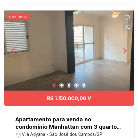
#bosqueeucaliptos #casavendaSJC
#geraçãoimóveis #imobiliaria #aceitapet
Cód.
19135
R$ 1.150.000,00 V
Apartamento para venda no
condomínio Manhattan com 3 quartos
sendo 1 suíte - 130,71m² - No bairro
Vila Adyana - São José dos Campos/SP