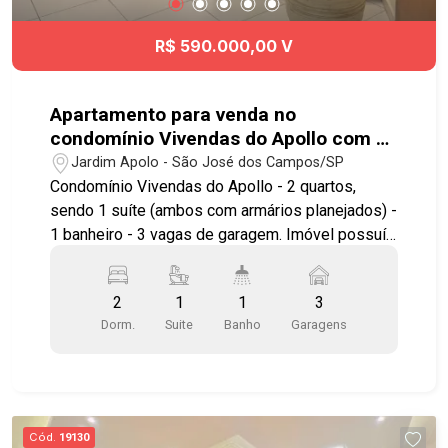
R$ 590.000,00 V
Apartamento para venda no
condomínio Vivendas do Apollo com 2
quartos sendo 1 suíte - 65m² - No
Jardim Apolo - São José dos Campos/SP
bairro Jardim Apolo - SJC
Condomínio Vivendas do Apollo - 2 quartos,
sendo 1 suíte (ambos com armários planejados) -
1 banheiro - 3 vagas de garagem. Imóvel possuí:
- Sala com sacada - Cozinha com planejados -
Lavanderia - Banheiro - Aquecimento a gás e
2
1
1
3
telas de proteção Lazer: Piscina com raia
Dorm.
Suite
Banho
Garagens
olímpica, piscina infantil, 3 salões de festas,
quiosque, churrasqueira com forno de pizza,
sauna, 2 quadras poliesportivas, playground,
brinquedoteca, salão de jogos. Próximo ao
Shopping Colinas, Colégio Poliedro, Colégio
Cód.
19130