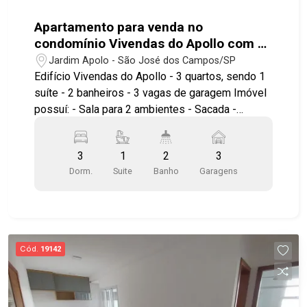
Apartamento para venda no
condomínio Vivendas do Apollo com 3
quartos sendo 1 suíte - 77,23 m² - No
Jardim Apolo - São José dos Campos/SP
bairro Jardim Apolo - SJC
Edifício Vivendas do Apollo - 3 quartos, sendo 1
suíte - 2 banheiros - 3 vagas de garagem Imóvel
possuí: - Sala para 2 ambientes - Sacada -
Cozinha planejada - Área de serviço -
Aquecimento a gás Lazer com piscina com raia
3
1
2
3
olímpica, piscina infantil, 3 salões de festas,
Dorm.
Suite
Banho
Garagens
quiosque, churrasqueira com forno de pizza,
sauna, 2 quadras poliesportivas, playground,
brinquedoteca, salão de jogos. Próximo ao
Shopping Colinas, Assaí Atacadista, Colégio
Poliedro, Colégio Anglo Cassiano Ricardo,
Cód.
19142
Parque Vicentina Aranha, Hospital Vivalle e
Hospital Esplanada. Fácil acesso às Avenidas
São João, Heitor Villa-Lobos e Jorge Zarur, além
da Via Oeste, Anel Viário e Rodovia Presidente