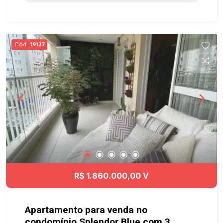
Próximo ao Colinas Shopping, Carrefour, Oba
Hortifruti, contando com ampla infraestrutura de
comércio e serviços nos arredores. A poucos
minutos da Praça Ulisses Guimarães e de
Cód.
19137
diversas áreas de lazer e convivência da região.
Acesso fácil à Avenida Cassiano Ricardo, ao Anel
Viário e à Rodovia Presidente Dutra,
proporcionando rápida mobilidade para todas as
regiões da cidade. Agende sua visita!!!
imobiliaria geraçãoimóveis aptolocação
aptolocaçãoSJC JardimAquarius aceitapet
elevador
R$ 1.860.000,00 V
Apartamento para venda no
condomínio Splendor Blue com 3