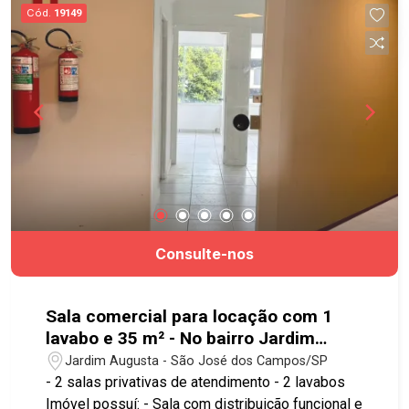
localização no Jardim Esplanada, próximo ao
Cód.
19149
Colinas Shopping e amplo comércio nos
arredores. A poucos minutos do Parque Vicentina
Aranha e da Avenida São João. Conta com fácil
acesso à Avenida Anchieta, Anel Viário e à
Rodovia Presidente Dutra, proporcionando
deslocamento rápido para as demais regiões da
cidade. Agende já sua visita!! #imobiliaria
#geraçãoimóveis #casavenda #casavendaSJC
#JardimEsplanada #aceitapet
Consulte-nos
Sala comercial para locação com 1
lavabo e 35 m² - No bairro Jardim
Augusta - SJC
Jardim Augusta - São José dos Campos/SP
- 2 salas privativas de atendimento - 2 lavabos
Imóvel possuí: - Sala com distribuição funcional e