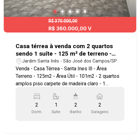
R$ 370.000,00
R$ 360.000,00 V
Casa térrea à venda com 2 quartos
sendo 1 suíte - 125 m² de terreno -
Santa Inês III - SJC
Jardim Santa Inês - São José dos Campos/SP
Venda - Casa Térrea - Santa Ines lll - Área
Terreno - 125m2 - Área Útil - 101m2 - 2 quartos
amplos piso carpete de madeira claro - 1
banheiro, banheiro social com box blindex de
vidro - 2 vagas de garagem cobertas Imóvel
2
1
2
2
possuí: - Sala ampla e integrada com piso
Dorm.
Suite
Banho
Garagens
carpete de madeira e integrada com a cozinha -
Cozinha com bancada em granito preta, fogão
cooktop 4 bocas embutido, piso frio - Banheiro
Social amplo com Box Blindex - Corredor Lateral