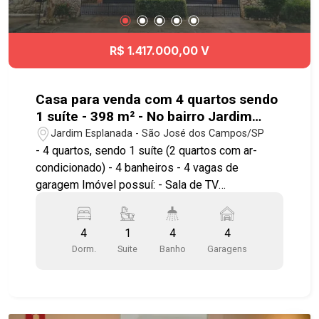
R$ 1.417.000,00 V
Casa para venda com 4 quartos sendo
1 suíte - 398 m² - No bairro Jardim
Esplanada - SJC
Jardim Esplanada - São José dos Campos/SP
- 4 quartos, sendo 1 suíte (2 quartos com ar-
condicionado) - 4 banheiros - 4 vagas de
garagem Imóvel possuí: - Sala de TV
aconchegante - Cozinha planejada funcional e
bem distribuída - Armários planejados - Área de
4
1
4
4
serviço - Portão eletrônico - Espaço gourmet -
Dorm.
Suite
Banho
Garagens
Sistema de energia fotovoltaica (economia e
sustentabilidade) Edícula completa nos fundos
com: - 1 quarto - Sala - Cozinha - Banheiro *
Imóvel com licença para uso comercial * Ótima