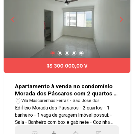
praticidade e qualidade de vida. Próximo ao
Shopping Centro, Colégio Tableau, Colégio
Univap, Serviço de Hematologia e Hemoterapia,
Galeria Paulista, tudo o que você precisa está a
poucos minutos de distância, facilitando a
mobilidade e torna o dia a dia muito mais prático.
Entre em contato para mais informações e
agende sua visita! #imobiliaria #geraçãoimóveis
#aptovenda #aptovendaSJC #Centro
R$ 300.000,00 V
#JardimBelaVista #aceitapet #elevador
Apartamento à venda no condomínio
Morada dos Pássaros com 2 quartos e
1 vaga de garagem - 49 m² - No bairro
Vila Mascarenhas Ferraz - São José dos
Vila Mascarenhas Ferraz - SJC
Campos/SP
Edifício Morada dos Pássaros - 2 quartos - 1
banheiro - 1 vaga de garagem Imóvel possuí: -
Sala - Banheiro com box e gabinete - Cozinha
planejada com bancada - Área de serviço - Andar