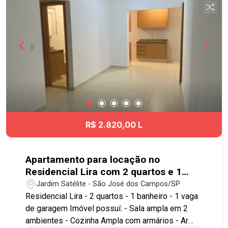
Oeste e Sul de São José dos Campos. Agende já
sua visita! #imobiliaria #geraçãoimóveis
#comerciallocação #comerciallocaçãoSJC
#JardimAlvorada
R$ 2.820,00 L
Apartamento para locação no
Residencial Lira com 2 quartos e 1
vaga de garagem - 52m² - Jardim
Jardim Satélite - São José dos Campos/SP
Satélite - SJC
Residencial Lira - 2 quartos - 1 banheiro - 1 vaga
de garagem Imóvel possuí: - Sala ampla em 2
ambientes - Cozinha Ampla com armários - Ar