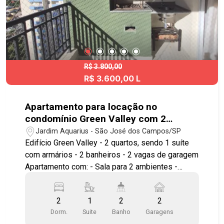
#aptolocação #aptolocaçãoSJC #JardimSatélite
#elevador #aceitapet
R$ 3.800,00
R$ 3.600,00 L
Apartamento para locação no
condomínio Green Valley com 2
quartos sendo 1 suíte - 64 m² - No
Jardim Aquarius - São José dos Campos/SP
bairro Jardim Aquarius - SJC
Edifício Green Valley - 2 quartos, sendo 1 suíte
com armários - 2 banheiros - 2 vagas de garagem
Apartamento com: - Sala para 2 ambientes -
Varanda gourmet - Cozinha planejada -
Aquecedor a gás - Área de serviço Lazer com: -
2
1
2
2
Piscina - Churrasqueira - Playground - Sala de
Dorm.
Suite
Banho
Garagens
ginástica - Salão de festas - Salão de jogos