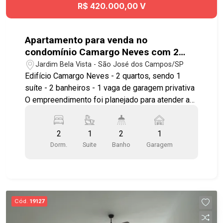
R$ 420.000,00 V
Apartamento para venda no
condomínio Camargo Neves com 2
quartos sendo 1 suíte - 86 m² - Jardim
Jardim Bela Vista - São José dos Campos/SP
Bela Vista - SJC
Edifício Camargo Neves - 2 quartos, sendo 1
suíte - 2 banheiros - 1 vaga de garagem privativa
O empreendimento foi planejado para atender ao
estilo de vida moderno, proporcionando conforto
e fácil acesso aos principais pontos da cidade.
2
1
2
1
Destaques do Condomínio: - Elevador - Ambiente
Dorm.
Suite
Banho
Garagem
tranquilo e familiar - Construção moderna -
Excelente localização Excelente oportunidade
para morar em uma das regiões mais valorizadas
de São José dos Campos! Localizado na
Avenida Tenente Névio Baracho, no Jardim Bela
Cód.
19127
Vista, o Condomínio Camargo Neves oferece a
combinação perfeita entre tranquilidade,