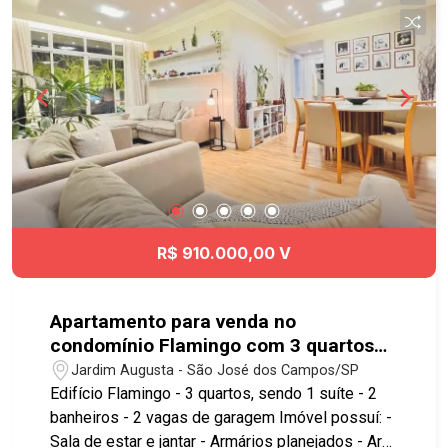
Anglo, Hospital ViValle e diversos serviços.
Conta com comércio completo nos arredores e
fácil acesso às avenidas São João, Nove de
Julho e Jorge Zarur. Acesso rápido à Rodovia
Presidente Dutra, ao Anel Viário e às principais
regiões da cidade. Agende já sua visita!!
#imobiliaria #geraçãoimóveis #aptovenda
#aptovendaSJC #JardimApolo #aceitapet
R$ 910.000,00 V
Apartamento para venda no
condomínio Flamingo com 3 quartos
sendo 1 suíte - 103 m² - No bairro
Jardim Augusta - São José dos Campos/SP
Jardim Augusta - SJC
Edifício Flamingo - 3 quartos, sendo 1 suíte - 2
banheiros - 2 vagas de garagem Imóvel possuí: -
Sala de estar e jantar - Armários planejados - Ar