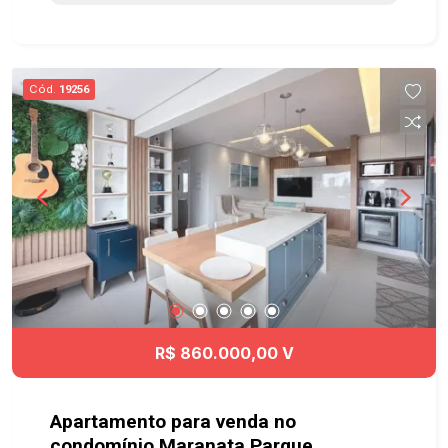
dos Campos. Agende já sua visita! #imobiliaria
#apartamentoparalocacao #aceitapets
#visttaflamboyant #sjcampos
Cód.
19256
R$ 860.000,00 V
Apartamento para venda no
condomínio Maranata Parque