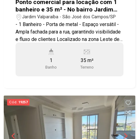
Ponto comercial para locação com 1
banheiro e 35 m² - No bairro Jardim
Valparaíba - SJC
Jardim Valparaíba - São José dos Campos/SP
- 1 Banheiro - Porta de metal - Espaço versátil -
Ampla fachada para a rua, garantindo visibilidade
e fluxo de clientes Localizado na zona Leste de
São José dos Campos, próximo a grande fluxo
de pessoas e grandes avenida comerciais.
1
35 m²
Agende já sua visita! #imobiliaria
Banho
Terreno
#pontocomercial #centrosjc #locação
Cód.
19257