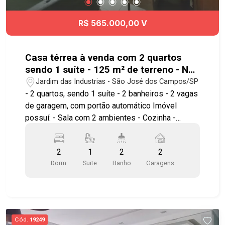
R$ 565.000,00 V
Casa térrea à venda com 2 quartos
sendo 1 suíte - 125 m² de terreno - No
bairro Jardim das Industrias - SJC
Jardim das Industrias - São José dos Campos/SP
- 2 quartos, sendo 1 suíte - 2 banheiros - 2 vagas
de garagem, com portão automático Imóvel
possuí: - Sala com 2 ambientes - Cozinha -
Churrasqueira *Estuda permuta por casa no
bairro. * Está a poucos minutos do Shopping
2
1
2
2
Colinas e conveniências do bairro. A localização
Dorm.
Suite
Banho
Garagens
oferece acesso rápido à Avenida Dr. João Batista
Soares de Queiroz Júnior, à Avenida Cassiano
Ricardo, ao Anel Viário e à Rodovia Presidente
Dutra, facilitando o deslocamento para todas as
regiões de São José dos Campos. Agende já sua
Cód.
19249