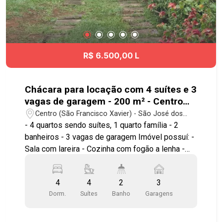
Presidente Dutra, facilitando o deslocamento
para diversas regiões da cidade. Agende já sua
visita! #imobiliaria #geraçãoimóveis #aptovenda
#aptovendaSJC #aceitapet #elevador
#ParqueIndustrial
R$ 6.500,00 L
Chácara para locação com 4 suítes e 3
vagas de garagem - 200 m² - Centro
(São Francisco Xavier)
Centro (São Francisco Xavier) - São José dos
Campos/SP
- 4 quartos sendo suítes, 1 quarto família - 2
banheiros - 3 vagas de garagem Imóvel possuí: -
Sala com lareira - Cozinha com fogão a lenha -
Área para mesas - Churrasqueira coberta -
Piscina - Pomar formado Ótima localização!
4
4
2
3
Agende sua visita! #geracaoimoveis #imobiliaria
Dorm.
Suítes
Banho
Garagens
#chacara #saofranciscoxavier