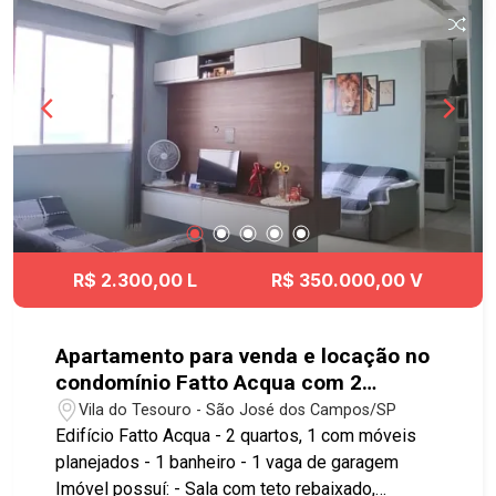
visita!! #Imobiliaria #geraçãoimóveis
#casavenda #casavendaSJC
#JardimDasIndustrias
R$ 2.300,00 L
R$ 350.000,00 V
Apartamento para venda e locação no
condomínio Fatto Acqua com 2
quartos e 1 vaga de garagem - 45,23
Vila do Tesouro - São José dos Campos/SP
M² - No bairro Vila Tesouro - SJC
Edifício Fatto Acqua - 2 quartos, 1 com móveis
planejados - 1 banheiro - 1 vaga de garagem
Imóvel possuí: - Sala com teto rebaixado,