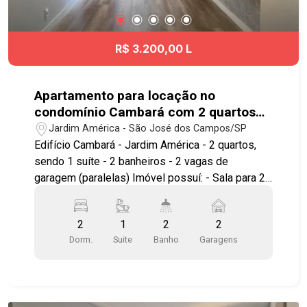
R$ 3.200,00 L
Apartamento para locação no
condomínio Cambará com 2 quartos
sendo 1 suíte - 61 m² - No bairro
Jardim América - São José dos Campos/SP
Jardim América - SJC
Edifício Cambará - Jardim América - 2 quartos,
sendo 1 suíte - 2 banheiros - 2 vagas de
garagem (paralelas) Imóvel possuí: - Sala para 2
ambientes com iluminação embutida e sanca em
gesso - Sacada - Cozinha americana - Repleto de
2
1
2
2
armários - Andar alto - Fechamento em vidro na
Dorm.
Suite
Banho
Garagens
sacada - Portaria 24hrs Lazer conta com: - 2
salões de festas - Salão de jogos adulto - Salão
de jogos Team - Academia - Salão de beleza
equipado - 2 churrasqueiras com forno de pizza -