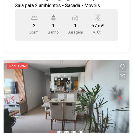
Sala para 2 ambientes - Sacada - Móveis
planejados em todos os ambientes - Cozinha
estilo americana, planejada - Área de serviço -
2
1
1
67 m²
Vista permanente para as montanhas - Sol da
Dorm.
Banho
Garagem
A. Útil
manhã Lazer com salão de festas, 3
churrasqueiras, brinquedoteca, quadra, área kids
e área verde. Ótima localização, próximo ao
Supermercado Spani, Supermercado Nagumo,
Hospital Municipal, além de contar com amplo
Cód.
19267
comércio nos arredores, Padaria Flamboyant,
bancos e lojas. Acesso fácil à Rodovia
Presidente Dutra, à Via Cambuí e às principais
regiões da cidade. Agende já sua visita!!
#imobiliaria #geraçãoimóveis #aptovenda
#aptovendaSJC #VistaVerde #aceitapet