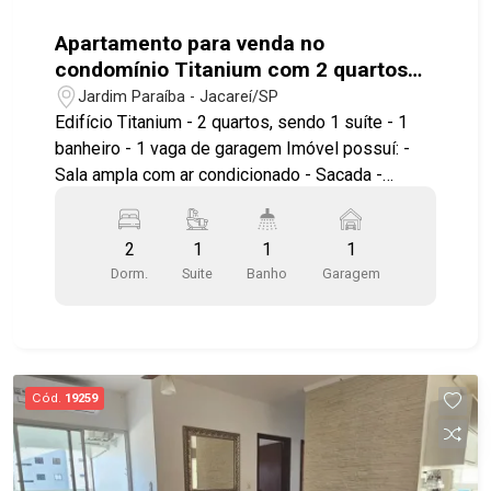
Apartamento para venda no
condomínio Titanium com 2 quartos
sendo 1 suíte - 62 m² - No bairro
Jardim Paraíba - Jacareí/SP
Jardim Paraíba - Jacareí
Edifício Titanium - 2 quartos, sendo 1 suíte - 1
banheiro - 1 vaga de garagem Imóvel possuí: -
Sala ampla com ar condicionado - Sacada -
Cozinha com armários - Área de serviço - Piso
laminado Prédio não possui lazer. Localizado no
2
1
1
1
bairro Jardim Paraíba, com localização
Dorm.
Suite
Banho
Garagem
privilegiada, próximo a supermercados,
facilitando a rotina com diversos serviços e
comércios ao redor. Conta também, com fácil
acesso a Dutra e principais vias da cidade.
Agende a sua visita! #GeracaoImoveis
Cód.
19259
#ApartamentoAVenda #Jacarei
#BairroJardimEuropa