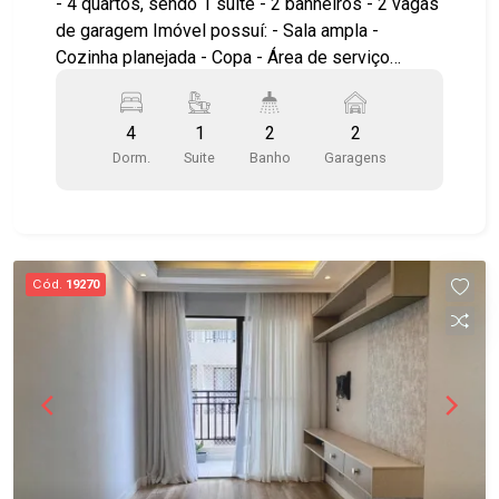
- 4 quartos, sendo 1 suíte - 2 banheiros - 2 vagas
de garagem Imóvel possuí: - Sala ampla -
Cozinha planejada - Copa - Área de serviço
coberta - Jardim - Churrasqueira - Portão
basculante Casa térrea, bem arejada, iluminada,
4
1
2
2
próximo ao INPE e Embraer. Agende sua visita!
Dorm.
Suite
Banho
Garagens
#imobiliaria #geraçãoimóveis #casavenda
#casavendaSJC #JardimUirá #aceitapet
Cód.
19270