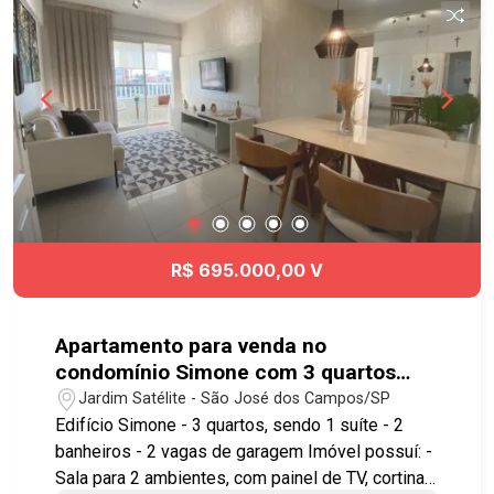
essenciais. Agende já sua visita!! #imobiliaria
#geraçãoimóveis #aptovenda #aptovendaSJC
#elevador
R$ 695.000,00 V
Apartamento para venda no
condomínio Simone com 3 quartos
sendo 1 suíte - 82 m² - No bairro
Jardim Satélite - São José dos Campos/SP
Jardim Satélite - SJC
Edifício Simone - 3 quartos, sendo 1 suíte - 2
banheiros - 2 vagas de garagem Imóvel possuí: -
Sala para 2 ambientes, com painel de TV, cortina