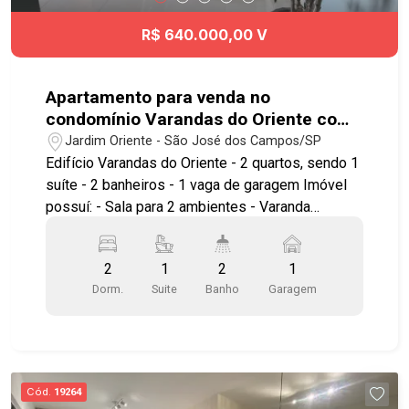
R$ 640.000,00 V
Apartamento para venda no
condomínio Varandas do Oriente com
2 quartos sendo 1 suíte - 77 m² - No
Jardim Oriente - São José dos Campos/SP
bairro Jardim Oriente - SJC
Edifício Varandas do Oriente - 2 quartos, sendo 1
suíte - 2 banheiros - 1 vaga de garagem Imóvel
possuí: - Sala para 2 ambientes - Varanda
gourmet fechada em vidro - Cozinha estilo
americana, planejada - Armários planejados - Ar
2
1
2
1
condicionado na suíte - Área de serviço com
Dorm.
Suite
Banho
Garagem
armários Infraestrutura do condomínio: - Salão de
festas - Academia - Água e gás individualizados
- Com elevador Edifício Varandas do Oriente, à 10
minutos a pé do Shopping Jardim Oriente e do
Supermercado Shibata. Fácil acesso a comércios,
Cód.
19264
escolas, transporte público e serviços