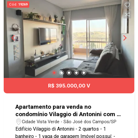
Quadra - Brinquedoteca - Playground - Mercado
Cód.
19269
Excelente localização, próximo do Shopping
Oriente, academia Panobianco e
comércio/serviços em geral. Fácil acesso à
Rodovia Dutra e ao sistema viário da cidade.
Agende já sua visita!! #imobiliaria
#geraçãoimóveis #aptolocação
#aptolocaçãoSJC #JardimAmérica
R$ 395.000,00 V
Apartamento para venda no
condomínio Vilaggio di Antonini com 2
quartos e 1 vaga de garagem - 67 m² -
Cidade Vista Verde - São José dos Campos/SP
No bairro Vista Verde - SJC
Edifício Vilaggio di Antonini - 2 quartos - 1
banheiro - 1 vaga de garagem Imóvel possuí: -