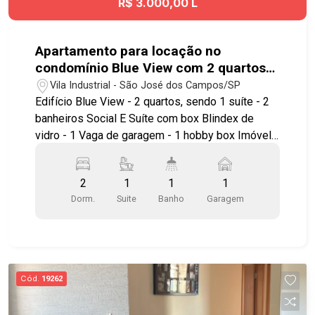
R$ 3.000,00 L
Tamoios, proporcionando deslocamento rápido
para todas as regiões da cidade. Agende já sua
visita!! #imobiliaria #geraçãoimóveis
Apartamento para locação no
#aptovenda #aptovendaSJC #JardmSatélite
condomínio Blue View com 2 quartos
#aceitapet #elevador
sendo 1 suíte - 56,31 m² - No bairro
Vila Industrial - São José dos Campos/SP
Vila Industrial - SJC
Edifício Blue View - 2 quartos, sendo 1 suíte - 2
banheiros Social E Suíte com box Blindex de
vidro - 1 Vaga de garagem - 1 hobby box Imóvel
possuí: - Sala ampla com piso Laminado e
sacada - Sacada com piso frio - Cozinha ampla
2
1
1
1
com gabinete e piso frio - Quartos com piso
Dorm.
Suite
Banho
Garagem
laminado Condomínio novo e completo em lazer:
- Hobby box - Pet Space - Mirante - Piscina
acessível - Prainha - Piscina Infantil -
Brinquedoteca - Parquinho e playground -
Quadras - Academia completa - Delivery space -
Cód.
19262
Drone point delivery System - sistema de
atenuação sonora - Uber point - Car Wash -