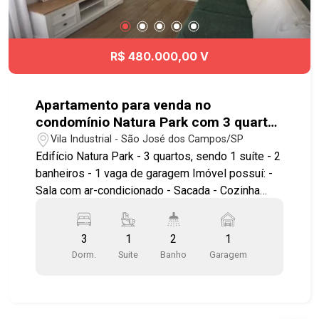
serviços e com fácil acesso às principais vias da
cidade. Agende já sua visita! #imobiliaria
#geraçãoimóveis #aptovenda #aptovendaSJC
R$ 480.000,00 V
#JardimdasIndustrias #aceitapet #elevador
Apartamento para venda no
condomínio Natura Park com 3 quartos
sendo 1 suíte - 65 m² - No bairro Vila
Vila Industrial - São José dos Campos/SP
Industrial - SJC
Edifício Natura Park - 3 quartos, sendo 1 suíte - 2
banheiros - 1 vaga de garagem Imóvel possuí: -
Sala com ar-condicionado - Sacada - Cozinha
planejada, equipada com cooktop de indução -
Área de serviço com móveis planejados -
3
1
2
1
Varanda com vista permanente para o pôr do sol
Dorm.
Suite
Banho
Garagem
Lazer com Piscina adulto com raia, Piscina
infantil, Salão de festas, Salão de jogos Adulto e
Juvenil, Estação de Videogame, Playground,
Brinquedoteca, Academia, Quadra Poliesportiva, 2