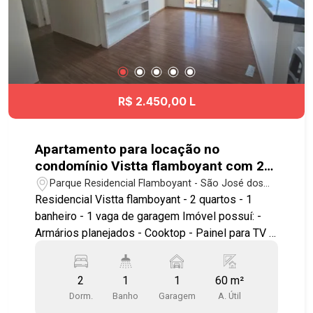
R$ 2.450,00 L
Apartamento para locação no
condomínio Vistta flamboyant com 2
quartos sendo 1 banheiro - 60 m² - No
Parque Residencial Flamboyant - São José dos
bairro Parque Residencial Flamboyant
Campos/SP
Residencial Vistta flamboyant - 2 quartos - 1
- SJC
banheiro - 1 vaga de garagem Imóvel possuí: -
Armários planejados - Cooktop - Painel para TV -
Sacada Fácil acesso às principais vias da região,
como Avenida José Pinto da Cunha e Avenida
2
1
1
60 m²
Antônio Vieira Veiga, além da Rodovia Presidente
Dorm.
Banho
Garagem
A. Útil
Dutra, Via Cambuí e demais regiões de São José