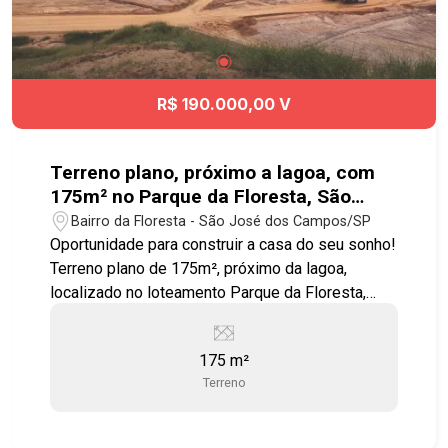
R$ 190.000,00 V
Terreno plano, próximo a lagoa, com
175m² no Parque da Floresta, São
José dos Campos - SP
Bairro da Floresta - São José dos Campos/SP
Oportunidade para construir a casa do seu sonho!
Terreno plano de 175m², próximo da lagoa,
localizado no loteamento Parque da Floresta,
uma das áreas que mais cresce na região leste
de SJC. Área: 7 X 25 = 175m2 Loteamento
175 m²
Parque da Floresta (Próximo a Via Cambuí e
Terreno
Igreja da Cidade) Diferenciais: Bairro planejado,
infraestrutura completa (asfalto, iluminação e
esgoto) e fácil acesso às principais vias da