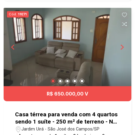
cidade.
Cód.
19271
R$ 650.000,00 V
Casa térrea para venda com 4 quartos
sendo 1 suíte - 250 m² de terreno - No
bairro Jardim Uirá - SJC
Jardim Uirá - São José dos Campos/SP