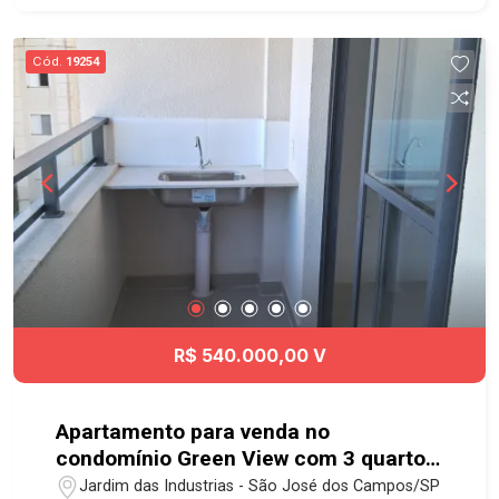
Cód.
19254
R$ 540.000,00 V
Apartamento para venda no
condomínio Green View com 3 quartos
sendo 1 suíte - 66,82 m² - No bairro
Jardim das Industrias - São José dos Campos/SP