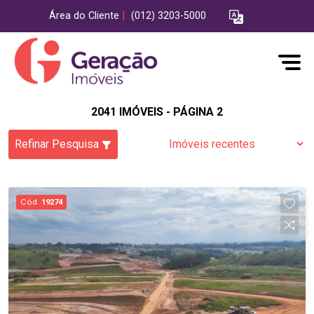
Área do Cliente
|
(012) 3203-5000
2041 IMÓVEIS - PÁGINA 2
Refinar Pesquisa
Cód.
19274