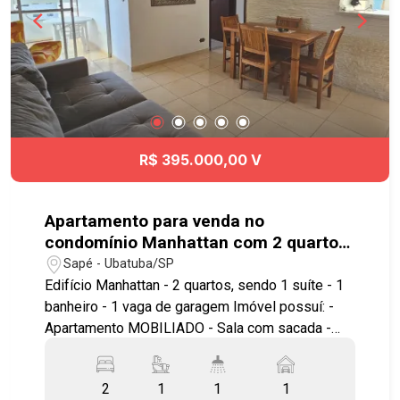
R$ 395.000,00 V
Apartamento para venda no
condomínio Manhattan com 2 quartos
sendo 1 suíte - No bairro Sapé -
Sapé - Ubatuba/SP
Ubatuba - SP
Edifício Manhattan - 2 quartos, sendo 1 suíte - 1
banheiro - 1 vaga de garagem Imóvel possuí: -
Apartamento MOBILIADO - Sala com sacada -
Cozinha com armários planejados - Ar
condicionado - Lavanderia - Pronto para morar,
2
1
1
1
ideal para famílias, localizado no bairro Sape -