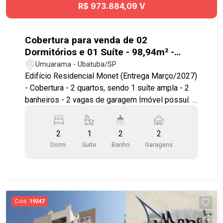
R$ 973.884,09 V
Cobertura para venda de 02
Dormitórios e 01 Suíte - 98,94m² -
Ubatuba
Umuarama - Ubatuba/SP
Edifício Residencial Monet (Entrega Março/2027)
- Cobertura - 2 quartos, sendo 1 suíte ampla - 2
banheiros - 2 vagas de garagem Imóvel possuí: -
Living integrado com excelente iluminação natural
- Varanda gourmet com churrasqueira - Cozinha
2
1
2
2
moderna integrada - Projeto com ventilação
Dorm.
Suite
Banho
Garagens
cruzada, proporcionando conforto térmico natural
- Área de serviço independente - 2 armários
náuticos - Laje técnica para Ar-Condicionado -
Pontos de Ar-Condicionado pré instalados - Pé
direito com altura de 2,80 m - Individualização de
Cód.
19247
água e gás - Esquadrias em alumínio preto com
telas mosqueteiro Lazer no rooftop com: -