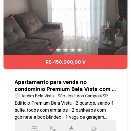
Presidente Dutra, proporcionando praticidade
para se deslocar para diversas regiões de São
José dos Campos. Agende já sua visita!
#imobiliaria #geracaoimoveis #aptovenda
#spaziocampodoslirios #aceitapet
#JardimTerrasdoSul
R$ 450.000,00 V
Apartamento para venda no
condomínio Premium Bela Vista com 2
quartos sendo 1 suíte - 64 m² - Jardim
Jardim Bela Vista - São José dos Campos/SP
Bela Vista - SJC
Edifício Premium Bela Vista - 2 quartos, sendo 1
suíte, todos com armários - 2 banheiros com
gabinete e box blindex - 1 vaga de garagem
coberta Imóvel possuí: - Sala para 2 ambientes -