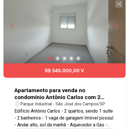
Dutra e às principais regiões de São José dos
Campos. Agende já sua visita!! #Rooftop
#ParqueIndustrial #Vista #SerradaMantiqueira
#Andaralto #LinhaVerde #Coop #Shibata
#ShoppingOriente
R$ 545.000,00 V
Apartamento para venda no
condomínio Antônio Carlos com 2
quartos sendo 1 suíte - 59,60 m² - No
Parque Industrial - São José dos Campos/SP
bairro Parque Industrial - SJC
Edifício Antônio Carlos - 2 quartos, sendo 1 suíte
- 2 banheiros - 1 vaga de garagem Imóvel possuí:
- Andar alto, sol da manhã - Aquecedor a Gás -