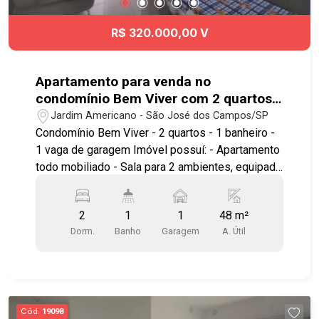
R$ 320.000,00 V
Apartamento para venda no
condomínio Bem Viver com 2 quartos
e 1 vaga de garagem - 48 m² no bairro
Jardim Americano - São José dos Campos/SP
Jardim Americano
Condomínio Bem Viver - 2 quartos - 1 banheiro -
1 vaga de garagem Imóvel possuí: - Apartamento
todo mobiliado - Sala para 2 ambientes, equipada
por sofá aconchegante e TV 40° - Cozinha
planejada, incluindo geladeira, cooktop, coifa,
2
1
1
48 m²
micro-ondas, forno, liquidificador, cafeteira,
Dorm.
Banho
Garagem
A. Útil
panelas, talheres, pratos e copos - Armários
planejados - Sacada - Um quarto contendo cama
de casal confortável e armários, e outro dispondo
de cama de solteiro com cama auxiliar -
Lavanderia equipada, dispondo de máquina de
Cód.
19098