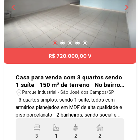
R$ 720.000,00 V
Casa para venda com 3 quartos sendo
1 suíte - 150 m² de terreno - No bairro
Parque Industrial - SJC
Parque Industrial - São José dos Campos/SP
- 3 quartos amplos, sendo 1 suíte, todos com
armários planejados em MDF de alta qualidade e
piso porcelanato - 2 banheiros, sendo social e
suíte com box blindex de vidro, acabamentos
modernos - 2 Vagas de Garagem cobertas com
3
1
2
2
portão eletrônico de alta velocidade Imóvel