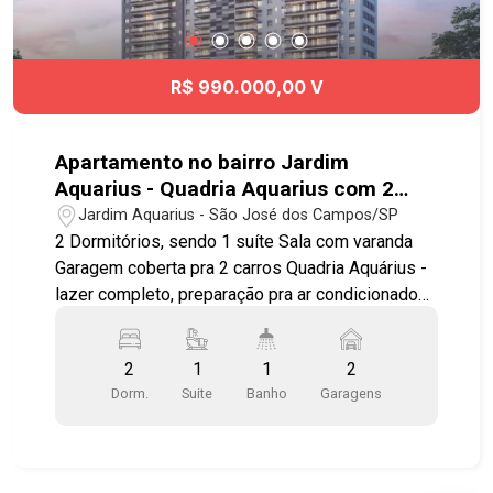
#JardimAquarius
R$ 990.000,00 V
Apartamento no bairro Jardim
Aquarius - Quadria Aquarius com 2
vagas
Jardim Aquarius - São José dos Campos/SP
2 Dormitórios, sendo 1 suíte Sala com varanda
Garagem coberta pra 2 carros Quadria Aquárius -
lazer completo, preparação pra ar condicionado
nos quartos e sala, preparação pra automação
das persianas, moderno, multifuncional, um
2
1
1
2
sonho, imagine-se morando em um lugar que tem
Dorm.
Suite
Banho
Garagens
tudo pra você e sua família, 25 lojas e 31 salas
compõe o projeto em um empreendimento com
lazer completo, totalmente equipado e decorado.
Salão de festas; Salão de Jogos; Espaço