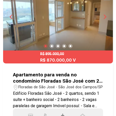
R$ 895.000,00
R$ 870.000,00 V
Apartamento para venda no
condomínio Floradas São José com 2
quartos sendo 1 suíte - 77,50 m² - No
Floradas de São José - São José dos Campos/SP
bairro Floradas de São José - SJC
Edifício Floradas São José - 2 quartos, sendo 1
suíte + banheiro social - 2 banheiros - 2 vagas
paralelas de garagem Imóvel possuí: - Sala e
cozinha com piso porcelanato - Forno, cooktop e