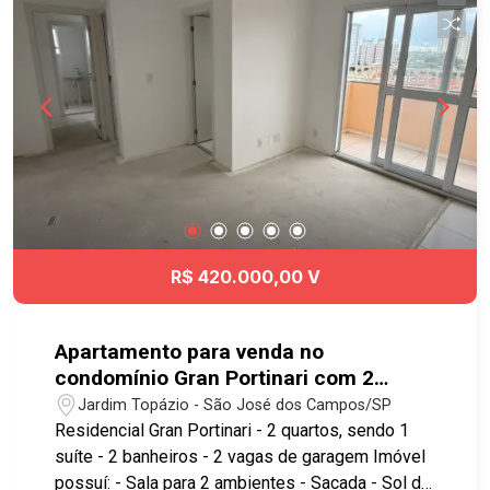
lavar roupas e varal de teto - Tudo com está na
foto... * Aceita permuta por casa em SJC * Lazer
do condomínio: - Churrasqueira - Piscina -
Playground - Salão de Festa - Salão de Jogos
Conta com fácil acesso à Avenida Bacabal,
Avenida Guadalupe e à Rodovia Presidente Dutra,
facilitando o deslocamento para diversas regiões
da cidade. Agende já sua visita!! #imobiliaria
#geraçãoimóveis #aptovenda #aptovendaSJC
#JardimAmericano #SJC #aceitapet
R$ 420.000,00 V
Apartamento para venda no
condomínio Gran Portinari com 2
quartos sendo 1 suíte - 51 m² - No
Jardim Topázio - São José dos Campos/SP
bairro Jardim Topázio - SJC
Residencial Gran Portinari - 2 quartos, sendo 1
suíte - 2 banheiros - 2 vagas de garagem Imóvel
possuí: - Sala para 2 ambientes - Sacada - Sol da