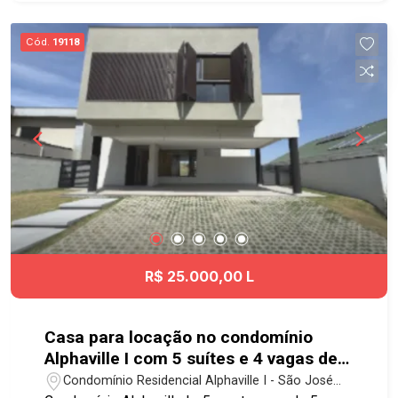
Cód.
19118
R$ 25.000,00 L
Casa para locação no condomínio
Alphaville I com 5 suítes e 4 vagas de
garagem - 640 m² de terreno - No
Condomínio Residencial Alphaville I - São José