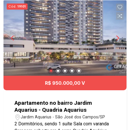
Gourmet; Churrasqueira; Quadra; Espaço
Cód.
19101
Cooworking; Lavanderia; Vagas para carro
elétrico; Spa; Piscinas; Play Ground
R$ 950.000,00 V
Apartamento no bairro Jardim
Aquarius - Quadria Aquarius
Jardim Aquarius - São José dos Campos/SP
2 Dormitórios, sendo 1 suíte Sala com varanda