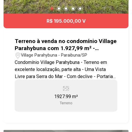
R$ 195.000,00 V
Terreno à venda no condomínio Village
Parahybuna com 1.927,99 m² -
Paraibuna - SP
Village Parahybuna - Paraibuna/SP
Condomínio Village Parahybuna - Terreno em
excelente localização, parte alta - Uma Vista
Livre para Serra do Mar - Com declive - Portaria
24hs, controle de acesso a Moradores e
Prestadores de Serviço Lazer do condomínio: -
1927.99 m²
Quadra de Tênis para os amantes do esporte -
Terreno
Campo de Futebol Society para jogar com amigos
e familiares - Playground, um espaço seguro e
divertido para as crianças - Salão para Festas,
ideal para comemorações e eventos especiais