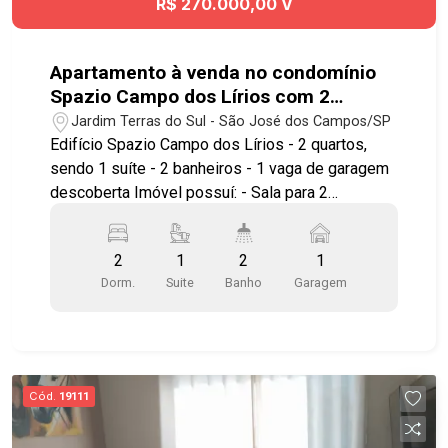
R$ 270.000,00 V
Apartamento à venda no condomínio
Spazio Campo dos Lírios com 2
quartos sendo 1 suíte - 53m²- No
Jardim Terras do Sul - São José dos Campos/SP
bairro Jardim Terras do Sul - SJC
Edifício Spazio Campo dos Lírios - 2 quartos,
sendo 1 suíte - 2 banheiros - 1 vaga de garagem
descoberta Imóvel possuí: - Sala para 2
ambientes com sacada - Cozinha americana com
armários planejados - Área de serviço * sem
2
1
2
1
elevador, apto no térreo * Lazer: piscina adulto e
Dorm.
Suite
Banho
Garagem
infantil, playground, churrasqueira. Ótima
localização no Jardim Terras do Sul, próximo ao
supermercado Máximo e OXXO, Shopping
Oriente, farmácia Droga Raia, Posto Petrobras,
além de contar com amplo comércio nos
Cód.
19111
arredores. Fácil acesso à Avenida Guadalupe,
Avenida Andrômeda, Anel Viário e Rodovia