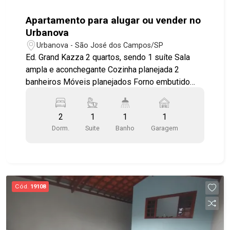
Apartamento para alugar ou vender no
Urbanova
Urbanova - São José dos Campos/SP
Ed. Grand Kazza 2 quartos, sendo 1 suíte Sala
ampla e aconchegante Cozinha planejada 2
banheiros Móveis planejados Forno embutido
Fogão embutido Coifa Sacada com churrasqueira
Fechamento em vidro na sacada com persiana
2
1
1
1
Dorm.
Suite
Banho
Garagem
Cód.
19108