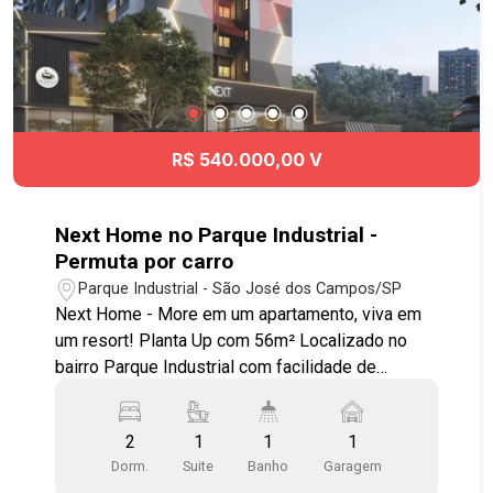
às principais regiões da cidade. Agende já sua
visita!! #imobiliaria #geraçãoimóveis
#aptovenda #aptovenda #Quadria
#JardimAquarius
R$ 540.000,00 V
Next Home no Parque Industrial -
Permuta por carro
Parque Industrial - São José dos Campos/SP
Next Home - More em um apartamento, viva em
um resort! Planta Up com 56m² Localizado no
bairro Parque Industrial com facilidade de
acesso e tranquilidade, próximo de padarias,
lavanderias, hospitais, escolas, farmácias,
2
1
1
1
restaurantes, Pet Shop, bancos, serviços
Dorm.
Suite
Banho
Garagem
públicos, supermercados e academias. Lazer de