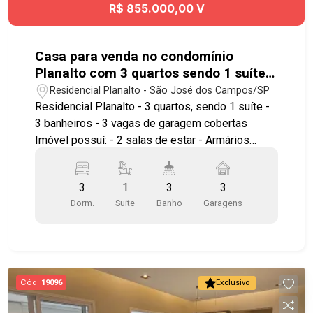
R$ 855.000,00 V
Casa para venda no condomínio
Planalto com 3 quartos sendo 1 suíte -
180 m² - No bairro Vila Industrial - SJC
Residencial Planalto - São José dos Campos/SP
Residencial Planalto - 3 quartos, sendo 1 suíte -
3 banheiros - 3 vagas de garagem cobertas
Imóvel possuí: - 2 salas de estar - Armários
planejados - Closet - Cozinha - Área de serviço -
Banheiro de serviço Lazer no Condomínio: -
3
1
3
3
Quadra poliesportiva - Playground - Salão de
Dorm.
Suite
Banho
Garagens
festas Região tranquila e residencial, com fácil
acesso às principais vias da cidade, Anel Viário e
Rodovia Presidente Dutra, proporcionando
praticidade para todas as regiões de São José
dos Campos. Agende já sua visita!! #imobiliaria
Cód.
19096
Exclusivo
#geraçãoimóveis #aptovenda #aptovendaSJC
#ResidencialPlanalto