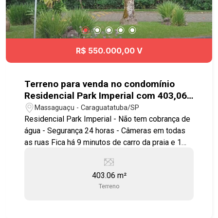
R$ 550.000,00 V
Terreno para venda no condomínio
Residencial Park Imperial com 403,06
m² - No bairro Massaguaçu -
Massaguaçu - Caraguatatuba/SP
Caraguatatuba - SP
Residencial Park Imperial - Não tem cobrança de
água - Segurança 24 horas - Câmeras em todas
as ruas Fica há 9 minutos de carro da praia e 1
minuto e meio da cachoeira, da piscina natural e
do restaurante. Agende já sua visita!! #imobiliaria
403.06 m²
#geraãoimóveis #terrenovenda
Terreno
#terrenovendaCaraguatatuba #Massaguaçu