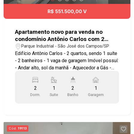
#Coop #Shibata #ShoppingOriente #elevador
#aceitapet
R$ 551.500,00 V
Apartamento novo para venda no
condomínio Antônio Carlos com 2
quartos sendo 1 suíte - No bairro
Parque Industrial - São José dos Campos/SP
Parque industrial - SJC
Edifício Antônio Carlos - 2 quartos, sendo 1 suíte
- 2 banheiros - 1 vaga de garagem Imóvel possuí:
- Andar alto, sol da manhã - Aquecedor a Gás -
Infra estrutura para ar condicionado na sala e
suíte - Prédio com torre única com 90
2
1
2
1
apartamentos Lazer completo com Roofto, Salão
Dorm.
Suite
Banho
Garagem
de festas, espaço gourmet, piscina adulto e
infantil Térreo: Academia e coworking. Ótima
localização, próximo à farmácia Droga Raia,
McDonald´s, além de contar com amplo comércio
e serviços nos arredores. Fácil acesso à Avenida
Cód.
19113
Bacabal, ao Anel Viário, à Rodovia Presidente