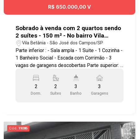
R$ 650.000,00 V
Sobrado à venda com 2 quartos sendo
2 suítes - 150 m² - No bairro Vila
Betânia - SJC
Vila Betânia - São José dos Campos/SP
Parte inferior : - Sala ampla - 1 Suite - 1 Cozinha -
1 Banheiro Social - Escada com Corrimão - 3
vagas de garagens descobertas Parte superior: -
Hall amplo - 1 Cozinha - 1 Suíte com closet *
Todos ambientes com piso frio Terraço : - Amplo
2
2
3
3
e uma área coberta com piso frio Excelente
Dorm.
Suítes
Banho
Garagens
localização , próximo ao Hospital Antoninho da
Rocha Marmo , Center Vale Shopping, Parque
Vicentina Aranha, além de contar com amplo
comércio nos arredores. Fácil acesso à Avenida
Heitor Villa Lobos , Avenida Francisco Jose
Cód.
19285
Longo , Av. Benedito Deputado Matarazzo, Anel