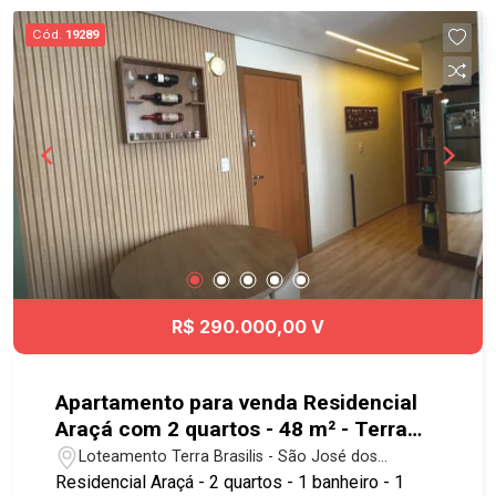
Cód.
19289
R$ 290.000,00 V
Apartamento para venda Residencial
Araçá com 2 quartos - 48 m² - Terra
Brasilis - SJC
Loteamento Terra Brasilis - São José dos
Campos/SP
Residencial Araçá - 2 quartos - 1 banheiro - 1