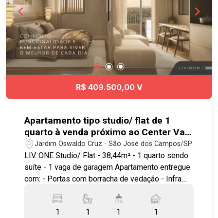
R$ 409.500,00 V
Apartamento tipo studio/ flat de 1
quarto à venda próximo ao Center Vale
em São José dos Campos | Liv.One
Jardim Oswaldo Cruz - São José dos Campos/SP
LIV. ONE Studio/ Flat - 38,44m² - 1 quarto sendo
suíte - 1 vaga de garagem Apartamento entregue
com: - Portas com borracha de vedação - Infra
para ar condicionado - Bancada e pias em granito
- Área de serviço integrada a varanda - Ponto
1
1
1
1
elétrico para churrasqueira grill - Janela com