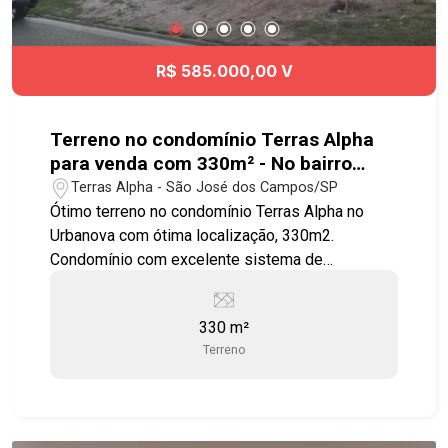
tempo e agende agora mesmo sua visita!!!
#jardimdasindustrias #sobrado #viaoeste
#Angloalante #Ibaji
R$ 585.000,00 V
Terreno no condomínio Terras Alpha
para venda com 330m² - No bairro
Urbanova - SJC
Terras Alpha - São José dos Campos/SP
Ótimo terreno no condomínio Terras Alpha no
Urbanova com ótima localização, 330m2.
Condomínio com excelente sistema de
segurança, monitoramento e portaria 24 horas,
circuito interno de TV, fechamento do perímetro,
330 m²
com diversos espaços voltados para a prática de
Terreno
atividades em família com segurança. Com mais
de 241.792,27 m² de área verde, o
empreendimento traz uma verdadeira integração
entre a sua vida e a natureza com diversos