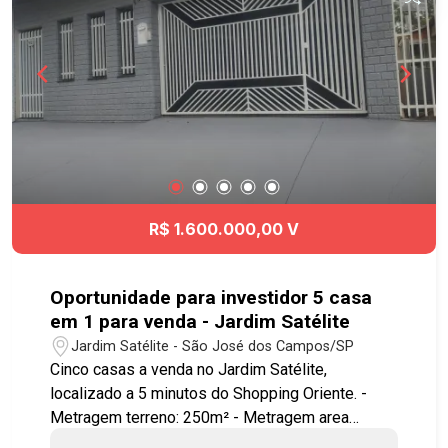
Viário e à Rodovia Presidente Dutra, Acesso fácil
á diversas regiões da cidade. Agende já sua
visita!! #vilabetânia #casavenda #imobiliaria
#geracaoimoveis
R$ 1.600.000,00 V
Oportunidade para investidor 5 casa
em 1 para venda - Jardim Satélite
Jardim Satélite - São José dos Campos/SP
Cinco casas a venda no Jardim Satélite,
localizado a 5 minutos do Shopping Oriente. -
Metragem terreno: 250m² - Metragem area
construída: Casa 1 (casa maior de cima): 221m²