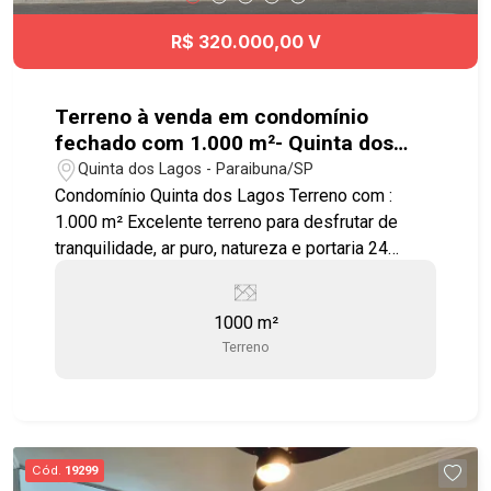
R$ 320.000,00 V
Terreno à venda em condomínio
fechado com 1.000 m²- Quinta dos
Lagos - Paraibuna
Quinta dos Lagos - Paraibuna/SP
Condomínio Quinta dos Lagos Terreno com :
1.000 m² Excelente terreno para desfrutar de
tranquilidade, ar puro, natureza e portaria 24
horas. Condomínio com toda infraestrutura , 653
mil m² de muito verde e 9 lagos, além de lazer
1000 m²
completo: - Quadra poliesportiva - 9 lagos -
Terreno
Bosque - Pista de Caminhada - Salão de Festas -
Academia ao ar livre - Campo de Futebol -
Churrasqueira - Clube - Lago - Piscina Adulto -
Piscina Infantil - Playground - Quadra
Poliesportiva - Salão de Festa - Salão de Jogos
Cód.
19299
O lugar dos seus sonhos junto à Natureza!!!