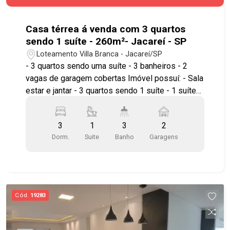
com lustre Demais casas: com água e luz
separados Todas as casas estão alugadas no
momento.
Casa térrea á venda com 3 quartos
sendo 1 suíte - 260m²- Jacareí - SP
Loteamento Villa Branca - Jacareí/SP
- 3 quartos sendo uma suíte - 3 banheiros - 2
vagas de garagem cobertas Imóvel possuí: - Sala
estar e jantar - 3 quartos sendo 1 suíte - 1 suíte
master com hidro e closet - Cozinha ampla -
Lavanderia com teto retrátil - Área gourmet com
3
1
3
2
piscina - Banheiro social - 2 vagas Ótima
Dorm.
Suite
Banho
Garagens
localização, próximo a comércios e serviços
essenciais que tornam o dia a dia mais prático e
confortável. Agende já sua visita!! #imobiliaria
#geraçãoimóveis #casavenda
#casavendaJacareí #casalocação
Cód.
19283
#casalocaçãoJacareí