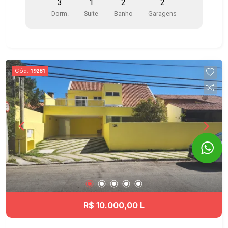
3
1
2
2
Cozinha com armários planejados, fogão e
Dorm.
Suite
Banho
Garagens
depurador - Suíte com closet e armários
planejados em um quarto - Ar-condicionado na
suíte - Área de serviço com armários -
Aquecedor a gás - Vagas próximas aos
elevadores Condomínio clube com 2 torres com
Cód.
19281
excelente infraestrutura, portaria 24 horas,
sistema de segurança monitorado por câmeras, 3
elevadores por torre, sistema de acesso por tag
e 25 vagas internas para visitantes. Itens de
lazer: - Piscina com raia de 25 metros - Piscina
infantil - Academia equipada com excelentes
aparelhos - Quadra Poliesportiva - Playground -
Brinquedoteca - Salão de Jogos - Salão de
festas adulto e infantil - Duas lindas áreas
gourmet com churrasqueiras - Cascata e Jardins
Ótima localização no Jardim Aquarius, um dos
R$ 10.000,00 L
bairros mais valorizados de São José dos
Campos, próximo ao Shopping Colinas,