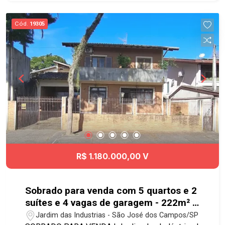
iluminação e ventilação natural Pronto para morar
Lazer do condomínio: - Piscina adulto - Piscina
Cód.
19305
infantil - Academia - Academia ao ar livre -
Quadra poliesportiva - Salão de festas - Salão de
jogos - Churrasqueira - Playground -
Brinquedoteca - Bicicletário Próximo ao Colinas
Shopping, Aquarius Open Mall, avenida Cassiano
Ricardo, padarias e supermercados. #aptoavenda
#geracaoimoveis #venda #apartamento
R$ 1.180.000,00 V
Sobrado para venda com 5 quartos e 2
suítes e 4 vagas de garagem - 222m² -
Jardim das Indústrias
Jardim das Industrias - São José dos Campos/SP