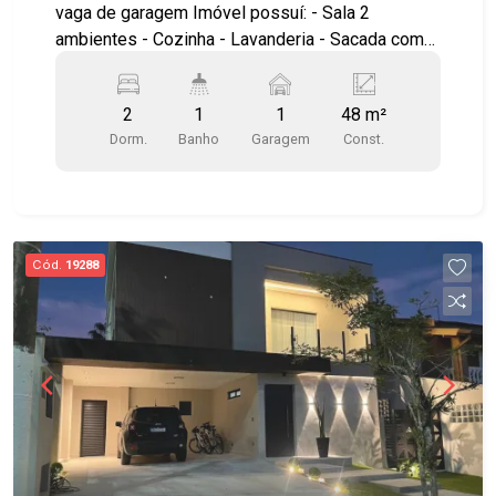
vaga de garagem Imóvel possuí: - Sala 2
ambientes - Cozinha - Lavanderia - Sacada com
fechamento de vidro - Sol da manhã - Andar baixo
Localização privilegiada, no Terra Brasilis!
2
1
1
48 m²
Próximo à saída para Dutra, anel viário, Shopping
Dorm.
Banho
Garagem
Const.
Centervale, Drogarias, Supermercados e padarias
Agende uma visita!!! #imobiliaria
#aptoparavenda #Terrabrasilis #residencialaraça
#reflora
Cód.
19288