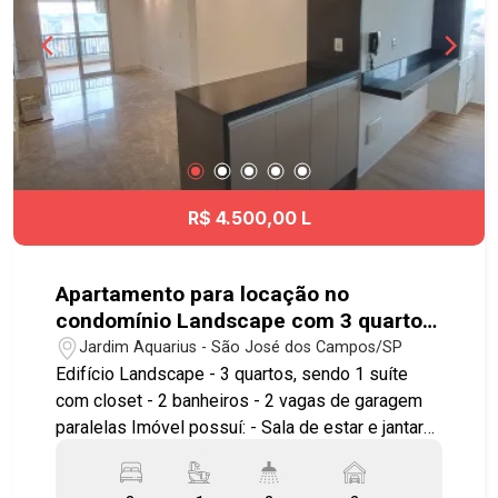
R$ 4.500,00 L
Apartamento para locação no
condomínio Landscape com 3 quartos
sendo 1 suíte - 76 m² - No bairro
Jardim Aquarius - São José dos Campos/SP
Jardim Aquarius - SJC
Edifício Landscape - 3 quartos, sendo 1 suíte
com closet - 2 banheiros - 2 vagas de garagem
paralelas Imóvel possuí: - Sala de estar e jantar
com painel de TV e estante na sala de estar -
Varanda gourmet fechada com vidro articulável -