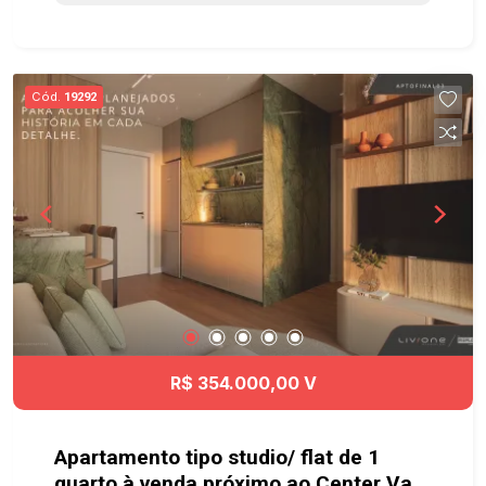
Quadra Gramada, Quadra Esportiva, cercado de
muito verde com mais de 20.000m² e com uma
maravilhosa vista privilegiada da Serra.
Localizado no novo e mais valorizado lado de
Cód.
19292
Caçapava, o Santa Monica tem fácil acesso à
Dutra e a Rodovia Carvalho Pinto, além de ficar
próximo à clínica médica, supermercado e posto
de gasolina. Ainda, conta com um Mall com 7
lojas para sua comodidade. Agende já sua visita!!
#imobiliaria #geraçãoimóveis #terrenovenda
#terrenovendaCaçapava #Caçapava
R$ 354.000,00 V
Apartamento tipo studio/ flat de 1
quarto à venda próximo ao Center Vale