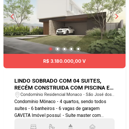
R$ 3.180.000,00 V
LINDO SOBRADO COM 04 SUITES,
RECÉM CONSTRUIDA COM PISCINA E
06 VAGAS DE GARAGEM
Condomínio Residencial Monaco - São José dos
Campos/SP
Condomínio Mônaco - 4 quartos, sendo todos
suítes - 6 banheiros - 6 vagas de garagem
GAVETA Imóvel possuí: - Suíte master com
banheira, cuba dupla para o casal; - Cozinha com