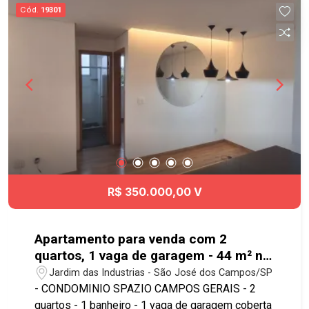
pontos para relaxar e curtir com a sua família. O
Cód.
19301
Terras Alpha São José dos Campos está
localizado no ponto alto de Urbanova, com fácil
acesso para universidades, escolas, hospital,
restaurantes, padarias, farmácias,
supermercados, comércio e serviços. Ligue e
agende a sua visita! #imobiliaria
#geraçãoimóveis #terrenovenda #SJC
#terrasalpha #condominiofechado #urbanova
R$ 350.000,00 V
Apartamento para venda com 2
quartos, 1 vaga de garagem - 44 m² no
bairro Jardim das Industrias
Jardim das Industrias - São José dos Campos/SP
- CONDOMINIO SPAZIO CAMPOS GERAIS - 2
quartos - 1 banheiro - 1 vaga de garagem coberta