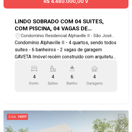
R$ 4.480.000,00 V
LINDO SOBRADO COM 04 SUITES,
COM PISCINA, 04 VAGAS DE
GARAGEM, RECÉM CONSTRUÍDA NO
Condomínio Residencial Alphaville II - São José
CONDOMINIO ALPHAVILLE II
dos Campos/SP
Condomínio Alphaville II - 4 quartos, sendo todos
suítes - 6 banheiros - 2 vagas de garagem
GAVETA Imóvel recém construído com arquitetura
moderna: - Cozinha com bancada, conceito aberto
com sala de jantar e a churrasqueira; - Piscina e
4
4
6
4
jardim; - Suíte master com banheira, cuba dupla
Dorm.
Suítes
Banho
Garagens
para o casal; - Quartos no piso superior; -
Varanda. Lazer e comodidades do condomínio: -
Área gourmet com churrasqueira - Salões de
festas - Academia - Quadra poliesportiva -
Bicicletário - Portaria e segurança 24 hs Próximo
Cód.
19297
de parques e praças Localizado próximo a
universidade Univap Agende já sua visita!!