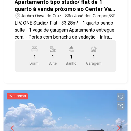
Apartamento tipo studio/ flat de 1
quarto à venda próximo ao Center Vale
em São José dos Campos | Liv.One
Jardim Oswaldo Cruz - São José dos Campos/SP
LIV. ONE Studio/ Flat - 33,28m² - 1 quarto sendo
suíte - 1 vaga de garagem Apartamento entregue
com: - Portas com borracha de vedação - Infra
para ar condicionado - Bancada e pias em granito
- Área de serviço integrada a varanda - Ponto
1
1
1
1
elétrico para churrasqueira grill - Janela com
Dorm.
Suite
Banho
Garagem
persiana integrada automatizada - Aquecimento a
gás nos chuveiros Ambientes pensados e
otimizados para circulação, maior conforto e
aproveitamento do espaço. LAZER E ÁREAS
COMUNS Piscina com prainha Solarium Mirante
Cód.
19293
Wellness Espaço yoga Fitness interno e externo
Fireplace Espaços gourmet Lounges Wine bar
Coworking Lavanderia compartilhada Minimarket
Delivery room Bicicletário Diferenciais de
investimento: localização estratégica ao lado do