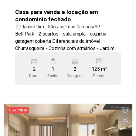
Casa para venda e locação em
condominio fechado
Jardim Uirá - São José dos Campos/SP
Bell Park - 2 quartos - sala ampla - cozinha -
garagem coberta Diferenciais do imóvel : -
Churrasqueira - Cozinha com armários - Jardim
Área comum do condominio piscina adulto e
infantil quadra churrasqueira academia salão de
2
1
2
125 m²
festas academia ao ar livre play ground excelente
Dorm.
Banho
Garagens
Terreno
localização, facil acesso as principais vias da
cidade, proximo da embraer e ao INPE #visite
#geracaoimoveis #imoveis #casacondominio
Cód.
19295