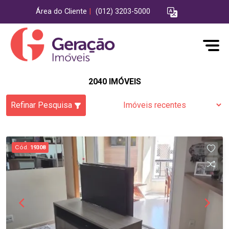
Área do Cliente
|
(012) 3203-5000
2040 IMÓVEIS
Refinar Pesquisa
Cód.
19308