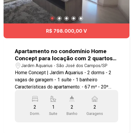
R$ 798.000,00 V
Apartamento no condomínio Home
Concept para locação com 2 quartos
sendo 1 suíte - 67 m² - No bairro
Jardim Aquarius - São José dos Campos/SP
Jardim Aquarius - SJC
Home Concept | Jardim Aquarius - 2 dorms - 2
vagas de garagem - 1 suíte - 1 banheiro
Características do apartamento: - 67 m² - 20º
andar - Vista permanente para o vale e
montanhas - Sol da manhã - 2 vagas de garagem
2
1
2
2
cobertas - Varanda gourmet com fechamento em
Dorm.
Suite
Banho
Garagens
vidro - Cozinha com móveis planejados -
Armários planejados nos dormitórios - Ar-
condicionado nos 2 quartos - Excelente