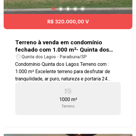
R$ 320.000,00 V
Terreno à venda em condomínio
fechado com 1.000 m²- Quinta dos
Lagos - Paraibuna
Quinta dos Lagos - Paraibuna/SP
Condomínio Quinta dos Lagos Terreno com :
1.000 m² Excelente terreno para desfrutar de
tranquilidade, ar puro, natureza e portaria 24
horas. Condomínio com toda infraestrutura , 653
mil m² de muito verde e 9 lagos, além de lazer
1000 m²
completo: - Quadra poliesportiva - 9 lagos -
Terreno
Bosque - Pista de Caminhada - Salão de Festas -
Academia ao ar livre - Campo de Futebol -
Churrasqueira - Clube - Lago - Piscina Adulto -
Piscina Infantil - Playground - Quadra