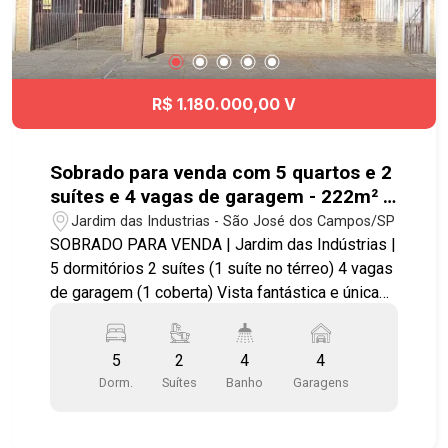
R$ 1.180.000,00 V
Sobrado para venda com 5 quartos e 2
suítes e 4 vagas de garagem - 222m² -
Jardim das Indústrias
Jardim das Industrias - São José dos Campos/SP
SOBRADO PARA VENDA | Jardim das Indústrias |
5 dormitórios 2 suítes (1 suíte no térreo) 4 vagas
de garagem (1 coberta) Vista fantástica e única
com o privilégio de uma área verde eterna!!!
Imóvel possui: - 05 dormitórios, 2 suítes com
5
2
4
4
sacada, sala de estar e jantar, cozinha, área de
Dorm.
Suítes
Banho
Garagens
serviço coberta. - Piso frio em toda a casa. -
Armários - Box - Varanda Próximo ao acesso a
Via Oeste, Colégio Anglo Alante, Igreja Batista do