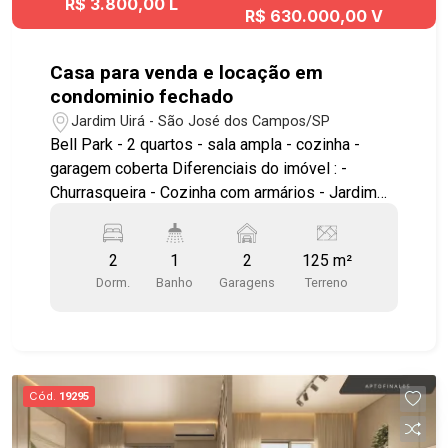
R$ 3.800,00 L
R$ 630.000,00 V
Casa para venda e locação em
condominio fechado
Jardim Uirá - São José dos Campos/SP
Bell Park - 2 quartos - sala ampla - cozinha -
garagem coberta Diferenciais do imóvel : -
Churrasqueira - Cozinha com armários - Jardim
Área comum do condominio piscina adulto e
infantil quadra churrasqueira academia salão de
2
1
2
125 m²
festas academia ao ar livre play ground excelente
Dorm.
Banho
Garagens
Terreno
localização, facil acesso as principais vias da
cidade, proximo da embraer e ao INPE #visite
#geracaoimoveis #imoveis #casacondominio
Cód.
19295