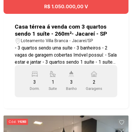
móveis planejados na sala, armários na cozinha
R$ 1.050.000,00 V
com lustre Demais casas: com água e luz
separados Todas as casas estão alugadas no
momento.
Casa térrea á venda com 3 quartos
sendo 1 suíte - 260m²- Jacareí - SP
Loteamento Villa Branca - Jacareí/SP
- 3 quartos sendo uma suíte - 3 banheiros - 2
vagas de garagem cobertas Imóvel possuí: - Sala
estar e jantar - 3 quartos sendo 1 suíte - 1 suíte
master com hidro e closet - Cozinha ampla -
Lavanderia com teto retrátil - Área gourmet com
3
1
3
2
piscina - Banheiro social - 2 vagas Ótima
Dorm.
Suite
Banho
Garagens
localização, próximo a comércios e serviços
essenciais que tornam o dia a dia mais prático e
confortável. Agende já sua visita!! #imobiliaria
#geraçãoimóveis #casavenda
#casavendaJacareí #casalocação
Cód.
19283
#casalocaçãoJacareí