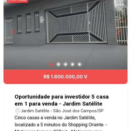
Longo , Av. Benedito Deputado Matarazzo, Anel
Viário e à Rodovia Presidente Dutra, Acesso fácil
á diversas regiões da cidade. Agende já sua
visita!! #vilabetânia #casavenda #imobiliaria
#geracaoimoveis
R$ 1.600.000,00 V
Oportunidade para investidor 5 casa
em 1 para venda - Jardim Satélite
Jardim Satélite - São José dos Campos/SP
Cinco casas a venda no Jardim Satélite,
localizado a 5 minutos do Shopping Oriente. -