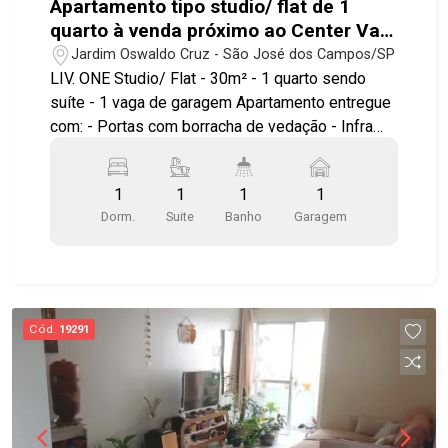
Apartamento tipo studio/ flat de 1
quarto à venda próximo ao Center Vale
em São José dos Campos | Liv.One
Jardim Oswaldo Cruz - São José dos Campos/SP
LIV. ONE Studio/ Flat - 30m² - 1 quarto sendo
suíte - 1 vaga de garagem Apartamento entregue
com: - Portas com borracha de vedação - Infra
para ar condicionado - Bancada e pias em granito
- Área de serviço integrada a varanda - Ponto
1
1
1
1
elétrico para churrasqueira grill - Janela com
Dorm.
Suite
Banho
Garagem
persiana integrada automatizada - Aquecimento a
gás nos chuveiros Ambientes pensados e
otimizados para circulação, maior conforto e
aproveitamento do espaço. LAZER E ÁREAS
COMUNS Piscina com prainha Solarium Mirante
Cód.
19291
Wellness Espaço yoga Fitness interno e externo
Fireplace Espaços gourmet Lounges Wine bar
Coworking Lavanderia compartilhada Minimarket
Delivery room Bicicletário Diferenciais de
investimento: localização estratégica ao lado do