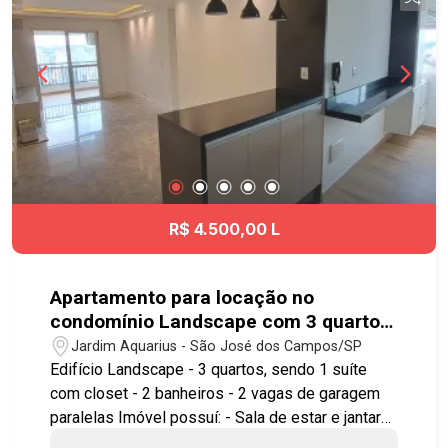
R$ 4.500,00 L
Apartamento para locação no
condomínio Landscape com 3 quartos
sendo 1 suíte - 76 m² - No bairro
Jardim Aquarius - São José dos Campos/SP
Jardim Aquarius - SJC
Edifício Landscape - 3 quartos, sendo 1 suíte
com closet - 2 banheiros - 2 vagas de garagem
paralelas Imóvel possuí: - Sala de estar e jantar
com painel de TV e estante na sala de estar -