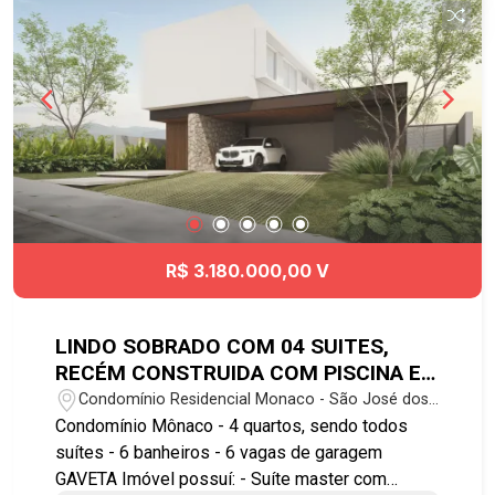
universidade Univap Agende já sua visita!!
R$ 3.180.000,00 V
LINDO SOBRADO COM 04 SUITES,
RECÉM CONSTRUIDA COM PISCINA E
06 VAGAS DE GARAGEM
Condomínio Residencial Monaco - São José dos
Campos/SP
Condomínio Mônaco - 4 quartos, sendo todos
suítes - 6 banheiros - 6 vagas de garagem
GAVETA Imóvel possuí: - Suíte master com