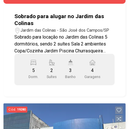
bairros mais valorizados de São José dos
Campos, próximo ao Shopping Colinas,
supermercados Pão de Açúcar e Carrefour, além
Sobrado para alugar no Jardim das
de ampla variedade de comércios e serviços nos
Colinas
arredores. Fácil acesso à Avenida Cassiano
Jardim das Colinas - São José dos Campos/SP
Ricardo, Avenida Jorge Zarur, Anel Viário e à
Sobrado para locação no Jardim das Colinas 5
Rodovia Presidente Dutra, proporcionando
dormitórios, sendo 2 suítes Sala 2 ambientes
excelente mobilidade para as diversas regiões
Copa/Cozinha Jardim Piscina Churrasqueira
da cidade. Agende já sua visita!! #imobiliaria
Condomínio repleto de lazer: 2 campos de
#geraçãoimóveis #aptolocação
futebol Quadra de tênis Quadra Poliesportiva
#aptolocaçãoSJC #JardimAquarius #aceitapet
5
2
3
4
Academia ao ar livre Linda praça Salão de festa
Dorm.
Suítes
Banho
Garagens
Play Ground
Cód.
19280