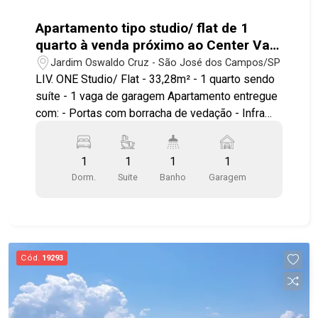
Apartamento tipo studio/ flat de 1
quarto à venda próximo ao Center Vale
em São José dos Campos | Liv.One
Jardim Oswaldo Cruz - São José dos Campos/SP
LIV. ONE Studio/ Flat - 33,28m² - 1 quarto sendo
suíte - 1 vaga de garagem Apartamento entregue
com: - Portas com borracha de vedação - Infra
para ar condicionado - Bancada e pias em granito
- Área de serviço integrada a varanda - Ponto
1
1
1
1
elétrico para churrasqueira grill - Janela com
Dorm.
Suite
Banho
Garagem
persiana integrada automatizada - Aquecimento a
gás nos chuveiros Ambientes pensados e
otimizados para circulação, maior conforto e
aproveitamento do espaço. LAZER E ÁREAS
COMUNS Piscina com prainha Solarium Mirante
Cód.
19293
Wellness Espaço yoga Fitness interno e externo
Fireplace Espaços gourmet Lounges Wine bar
Coworking Lavanderia compartilhada Minimarket
Delivery room Bicicletário Diferenciais de