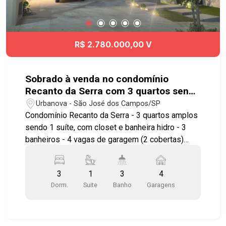
R$ 2.780.000,00 V
Sobrado à venda no condomínio
Recanto da Serra com 3 quartos sendo
1 suíte - 244 m² - Urbanova - SJC
Urbanova - São José dos Campos/SP
Condomínio Recanto da Serra - 3 quartos amplos
sendo 1 suíte, com closet e banheira hidro - 3
banheiros - 4 vagas de garagem (2 cobertas)
Imóvel possuí: - Sala ampla com 2 ambientes,
sala de TV, sala de jantar e sala de estar -
3
1
3
4
Cozinha com copa com armários planejados -
Dorm.
Suite
Banho
Garagens
Churrasqueira Gourmet com coifa - Piscina
automatizada com cascata e hidro - Acabamento
premium em louças e metais - Projeto de
iluminação e paisagismo - Preparação para carro