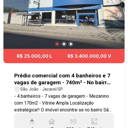
R$ 25.000,00 L
R$ 3.400.000,00 V
Prédio comercial com 4 banheiros e 7
vagas de garagem - 740m² - No bairro
São João - Jacareí - SP
São João - Jacareí/SP
- 4 banheiros - 7 vagas de garagem - Mezanino
com 170m2 - Vitrine Ampla Localização
estratégica!! O imóvel encontra-se no bairro São
João, uma região tradicional de Jacareí,
predominantemente residencial, porém com forte