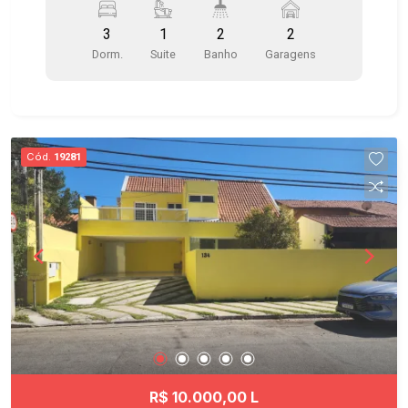
Varanda gourmet fechada com vidro articulável -
3
1
2
2
Cozinha com armários planejados, fogão e
Dorm.
Suite
Banho
Garagens
depurador - Suíte com closet e armários
planejados em um quarto - Ar-condicionado na
suíte - Área de serviço com armários -
Aquecedor a gás - Vagas próximas aos
elevadores Condomínio clube com 2 torres com
Cód.
19281
excelente infraestrutura, portaria 24 horas,
sistema de segurança monitorado por câmeras, 3
elevadores por torre, sistema de acesso por tag
e 25 vagas internas para visitantes. Itens de
lazer: - Piscina com raia de 25 metros - Piscina
infantil - Academia equipada com excelentes
aparelhos - Quadra Poliesportiva - Playground -
Brinquedoteca - Salão de Jogos - Salão de
festas adulto e infantil - Duas lindas áreas
gourmet com churrasqueiras - Cascata e Jardins
Ótima localização no Jardim Aquarius, um dos
R$ 10.000,00 L