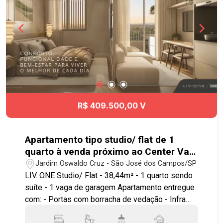
R$ 409.500,00 V
Apartamento tipo studio/ flat de 1
quarto à venda próximo ao Center Vale
em São José dos Campos | Liv.One
Jardim Oswaldo Cruz - São José dos Campos/SP
LIV. ONE Studio/ Flat - 38,44m² - 1 quarto sendo
suíte - 1 vaga de garagem Apartamento entregue
com: - Portas com borracha de vedação - Infra
para ar condicionado - Bancada e pias em granito