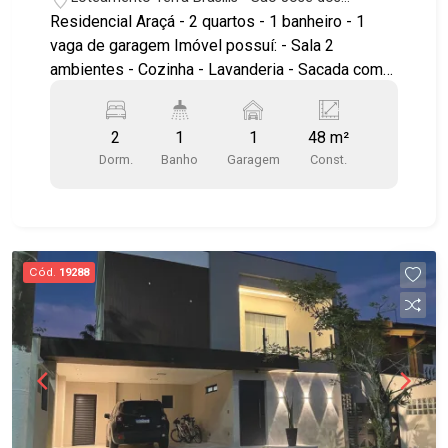
Campos/SP
Residencial Araçá - 2 quartos - 1 banheiro - 1
vaga de garagem Imóvel possuí: - Sala 2
ambientes - Cozinha - Lavanderia - Sacada com
fechamento de vidro - Sol da manhã - Andar baixo
Localização privilegiada, no Terra Brasilis!
2
1
1
48 m²
Próximo à saída para Dutra, anel viário, Shopping
Dorm.
Banho
Garagem
Const.
Centervale, Drogarias, Supermercados e padarias
Agende uma visita!!! #imobiliaria
#aptoparavenda #Terrabrasilis #residencialaraça
#reflora
Cód.
19288