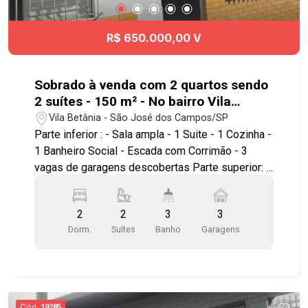
R$ 650.000,00 V
Sobrado à venda com 2 quartos sendo
2 suítes - 150 m² - No bairro Vila
Betânia - SJC
Vila Betânia - São José dos Campos/SP
Parte inferior : - Sala ampla - 1 Suite - 1 Cozinha -
1 Banheiro Social - Escada com Corrimão - 3
vagas de garagens descobertas Parte superior: -
Hall amplo - 1 Cozinha - 1 Suíte com closet *
Todos ambientes com piso frio Terraço : - Amplo
2
2
3
3
e uma área coberta com piso frio Excelente
Dorm.
Suítes
Banho
Garagens
localização , próximo ao Hospital Antoninho da
Rocha Marmo , Center Vale Shopping, Parque
Vicentina Aranha, além de contar com amplo
comércio nos arredores. Fácil acesso à Avenida
Heitor Villa Lobos , Avenida Francisco Jose
Cód.
19285