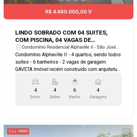
R$ 4.480.000,00 V
LINDO SOBRADO COM 04 SUITES,
COM PISCINA, 04 VAGAS DE
GARAGEM, RECÉM CONSTRUÍDA NO
Condomínio Residencial Alphaville II - São José
CONDOMINIO ALPHAVILLE II
dos Campos/SP
Condomínio Alphaville II - 4 quartos, sendo todos
suítes - 6 banheiros - 2 vagas de garagem
GAVETA Imóvel recém construído com arquitetura
moderna: - Cozinha com bancada, conceito aberto
com sala de jantar e a churrasqueira; - Piscina e
4
4
6
4
jardim; - Suíte master com banheira, cuba dupla
Dorm.
Suítes
Banho
Garagens
para o casal; - Quartos no piso superior; -
Varanda. Lazer e comodidades do condomínio: -
Área gourmet com churrasqueira - Salões de
festas - Academia - Quadra poliesportiva -
Bicicletário - Portaria e segurança 24 hs Próximo
Cód.
19297
de parques e praças Localizado próximo a