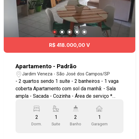
CenterVale Shopping e próximo à Rodovia
Presidente Dutra, com estrutura pensada também
para locação de curta e longa permanência. Fale
com nossos corretores e descubra as melhores
condições para comprar seu primeiro imóvel ou
investir no Liv.One. ? Chame a Geração Imóveis e
R$ 418.000,00 V
encontre a unidade ideal para você!
Apartamento - Padrão
Jardim Veneza - São José dos Campos/SP
- 2 quartos sendo 1 suíte - 2 banheiros - 1 vaga
coberta Apartamento com sol da manhã: - Sala
ampla - Sacada - Cozinha - Área de serviço *
Armários planejados na cozinha e na suÍte **
Sem elevador *** Aceita financiamento. Não tem
2
1
2
1
área de lazer. Próximo ao Hospital Clínica Sul e
Dorm.
Suite
Banho
Garagem
praça Natal, Supermercados, farmácias, padarias,
próximo à saída da Dutra. #aptovenda