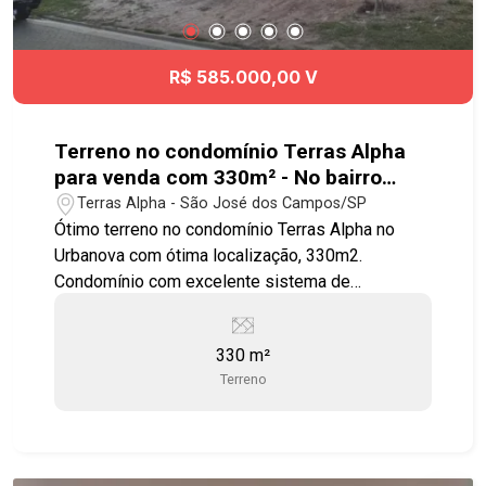
tempo e agende agora mesmo sua visita!!!
#jardimdasindustrias #sobrado #viaoeste
#Angloalante #Ibaji
R$ 585.000,00 V
Terreno no condomínio Terras Alpha
para venda com 330m² - No bairro
Urbanova - SJC
Terras Alpha - São José dos Campos/SP
Ótimo terreno no condomínio Terras Alpha no
Urbanova com ótima localização, 330m2.
Condomínio com excelente sistema de
segurança, monitoramento e portaria 24 horas,
circuito interno de TV, fechamento do perímetro,
330 m²
com diversos espaços voltados para a prática de
Terreno
atividades em família com segurança. Com mais
de 241.792,27 m² de área verde, o
empreendimento traz uma verdadeira integração
entre a sua vida e a natureza com diversos