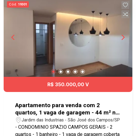
pontos para relaxar e curtir com a sua família. O
Cód.
19301
Terras Alpha São José dos Campos está
localizado no ponto alto de Urbanova, com fácil
acesso para universidades, escolas, hospital,
restaurantes, padarias, farmácias,
supermercados, comércio e serviços. Ligue e
agende a sua visita! #imobiliaria
#geraçãoimóveis #terrenovenda #SJC
#terrasalpha #condominiofechado #urbanova
R$ 350.000,00 V
Apartamento para venda com 2
quartos, 1 vaga de garagem - 44 m² no
bairro Jardim das Industrias
Jardim das Industrias - São José dos Campos/SP
- CONDOMINIO SPAZIO CAMPOS GERAIS - 2
quartos - 1 banheiro - 1 vaga de garagem coberta