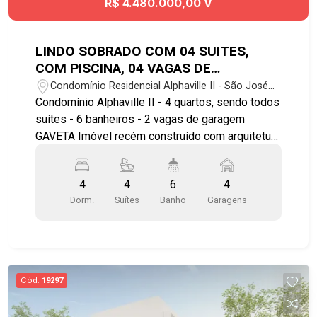
R$ 4.480.000,00 V
LINDO SOBRADO COM 04 SUITES,
COM PISCINA, 04 VAGAS DE
GARAGEM, RECÉM CONSTRUÍDA NO
Condomínio Residencial Alphaville II - São José
CONDOMINIO ALPHAVILLE II
dos Campos/SP
Condomínio Alphaville II - 4 quartos, sendo todos
suítes - 6 banheiros - 2 vagas de garagem
GAVETA Imóvel recém construído com arquitetura
moderna: - Cozinha com bancada, conceito aberto
com sala de jantar e a churrasqueira; - Piscina e
4
4
6
4
jardim; - Suíte master com banheira, cuba dupla
Dorm.
Suítes
Banho
Garagens
para o casal; - Quartos no piso superior; -
Varanda. Lazer e comodidades do condomínio: -
Área gourmet com churrasqueira - Salões de
festas - Academia - Quadra poliesportiva -
Bicicletário - Portaria e segurança 24 hs Próximo
Cód.
19297
de parques e praças Localizado próximo a
universidade Univap Agende já sua visita!!