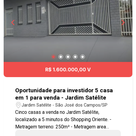
Viário e à Rodovia Presidente Dutra, Acesso fácil
á diversas regiões da cidade. Agende já sua
visita!! #vilabetânia #casavenda #imobiliaria
#geracaoimoveis
R$ 1.600.000,00 V
Oportunidade para investidor 5 casa
em 1 para venda - Jardim Satélite
Jardim Satélite - São José dos Campos/SP
Cinco casas a venda no Jardim Satélite,
localizado a 5 minutos do Shopping Oriente. -
Metragem terreno: 250m² - Metragem area
construída: Casa 1 (casa maior de cima): 221m²