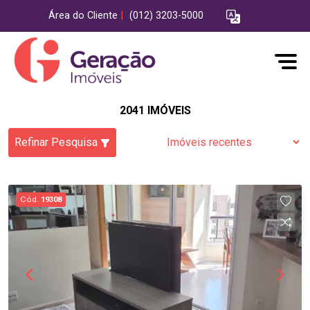
Área do Cliente
|
(012) 3203-5000
2041 IMÓVEIS
Refinar Pesquisa
Cód.
19308