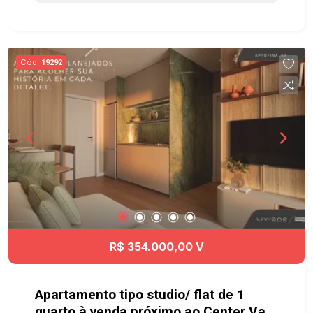
Quadra Gramada, Quadra Esportiva, cercado de
muito verde com mais de 20.000m² e com uma
maravilhosa vista privilegiada da Serra.
Localizado no novo e mais valorizado lado de
Cód.
19292
Caçapava, o Santa Monica tem fácil acesso à
Dutra e a Rodovia Carvalho Pinto, além de ficar
próximo à clínica médica, supermercado e posto
de gasolina. Ainda, conta com um Mall com 7
lojas para sua comodidade. Agende já sua visita!!
#imobiliaria #geraçãoimóveis #terrenovenda
#terrenovendaCaçapava #Caçapava
R$ 354.000,00 V
Apartamento tipo studio/ flat de 1
quarto à venda próximo ao Center Vale