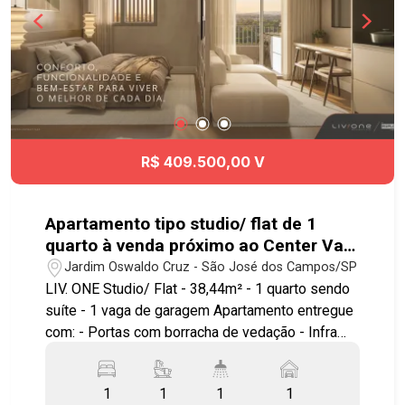
R$ 409.500,00 V
Apartamento tipo studio/ flat de 1
quarto à venda próximo ao Center Vale
em São José dos Campos | Liv.One
Jardim Oswaldo Cruz - São José dos Campos/SP
LIV. ONE Studio/ Flat - 38,44m² - 1 quarto sendo
suíte - 1 vaga de garagem Apartamento entregue
com: - Portas com borracha de vedação - Infra
para ar condicionado - Bancada e pias em granito
- Área de serviço integrada a varanda - Ponto
1
1
1
1
elétrico para churrasqueira grill - Janela com