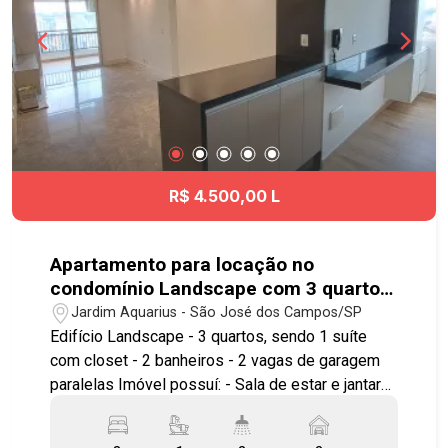
R$ 4.500,00 L
Apartamento para locação no
condomínio Landscape com 3 quartos
sendo 1 suíte - 76 m² - No bairro
Jardim Aquarius - São José dos Campos/SP
Jardim Aquarius - SJC
Edifício Landscape - 3 quartos, sendo 1 suíte
com closet - 2 banheiros - 2 vagas de garagem
paralelas Imóvel possuí: - Sala de estar e jantar
com painel de TV e estante na sala de estar -
Varanda gourmet fechada com vidro articulável -