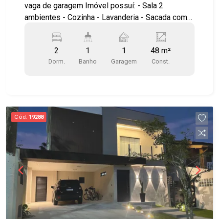
vaga de garagem Imóvel possuí: - Sala 2
ambientes - Cozinha - Lavanderia - Sacada com
fechamento de vidro - Sol da manhã - Andar baixo
Localização privilegiada, no Terra Brasilis!
2
1
1
48 m²
Próximo à saída para Dutra, anel viário, Shopping
Dorm.
Banho
Garagem
Const.
Centervale, Drogarias, Supermercados e padarias
Agende uma visita!!! #imobiliaria
#aptoparavenda #Terrabrasilis #residencialaraça
#reflora
Cód.
19288