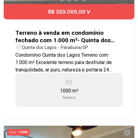
R$ 320.000,00 V
Terreno à venda em condomínio
fechado com 1.000 m²- Quinta dos
Lagos - Paraibuna
Quinta dos Lagos - Paraibuna/SP
Condomínio Quinta dos Lagos Terreno com :
1.000 m² Excelente terreno para desfrutar de
tranquilidade, ar puro, natureza e portaria 24
horas. Condomínio com toda infraestrutura , 653
mil m² de muito verde e 9 lagos, além de lazer
1000 m²
completo: - Quadra poliesportiva - 9 lagos -
Terreno
Bosque - Pista de Caminhada - Salão de Festas -
Academia ao ar livre - Campo de Futebol -
Churrasqueira - Clube - Lago - Piscina Adulto -
Piscina Infantil - Playground - Quadra
Poliesportiva - Salão de Festa - Salão de Jogos
Cód.
19299
O lugar dos seus sonhos junto à Natureza!!!