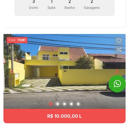
3
1
2
2
Cozinha com armários planejados, fogão e
Dorm.
Suite
Banho
Garagens
depurador - Suíte com closet e armários
planejados em um quarto - Ar-condicionado na
suíte - Área de serviço com armários -
Aquecedor a gás - Vagas próximas aos
elevadores Condomínio clube com 2 torres com
Cód.
19281
excelente infraestrutura, portaria 24 horas,
sistema de segurança monitorado por câmeras, 3
elevadores por torre, sistema de acesso por tag
e 25 vagas internas para visitantes. Itens de
lazer: - Piscina com raia de 25 metros - Piscina
infantil - Academia equipada com excelentes
aparelhos - Quadra Poliesportiva - Playground -
Brinquedoteca - Salão de Jogos - Salão de
festas adulto e infantil - Duas lindas áreas
gourmet com churrasqueiras - Cascata e Jardins
Ótima localização no Jardim Aquarius, um dos
R$ 10.000,00 L
bairros mais valorizados de São José dos
Campos, próximo ao Shopping Colinas,