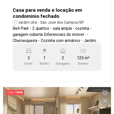
Casa para venda e locação em
condominio fechado
Jardim Uirá - São José dos Campos/SP
Bell Park - 2 quartos - sala ampla - cozinha -
garagem coberta Diferenciais do imóvel : -
Churrasqueira - Cozinha com armários - Jardim
Área comum do condominio piscina adulto e
infantil quadra churrasqueira academia salão de
2
1
2
125 m²
festas academia ao ar livre play ground excelente
Dorm.
Banho
Garagens
Terreno
localização, facil acesso as principais vias da
cidade, proximo da embraer e ao INPE #visite
#geracaoimoveis #imoveis #casacondominio
Cód.
19295