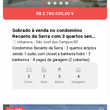
R$ 2.780.000,00 V
Sobrado à venda no condomínio
Recanto da Serra com 3 quartos sendo
1 suíte - 244 m² - Urbanova - SJC
Urbanova - São José dos Campos/SP
Condomínio Recanto da Serra - 3 quartos amplos
sendo 1 suíte, com closet e banheira hidro - 3
banheiros - 4 vagas de garagem (2 cobertas)
Imóvel possuí: - Sala ampla com 2 ambientes,
sala de TV, sala de jantar e sala de estar -
3
1
3
4
Cozinha com copa com armários planejados -
Dorm.
Suite
Banho
Garagens
Churrasqueira Gourmet com coifa - Piscina
automatizada com cascata e hidro - Acabamento
premium em louças e metais - Projeto de
iluminação e paisagismo - Preparação para carro
elétrico - Ar condicionado na sala e na suíte -
Cód.
19287