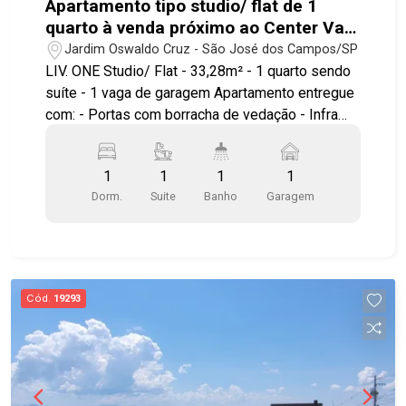
Apartamento tipo studio/ flat de 1
quarto à venda próximo ao Center Vale
em São José dos Campos | Liv.One
Jardim Oswaldo Cruz - São José dos Campos/SP
LIV. ONE Studio/ Flat - 33,28m² - 1 quarto sendo
suíte - 1 vaga de garagem Apartamento entregue
com: - Portas com borracha de vedação - Infra
para ar condicionado - Bancada e pias em granito
- Área de serviço integrada a varanda - Ponto
1
1
1
1
elétrico para churrasqueira grill - Janela com
Dorm.
Suite
Banho
Garagem
persiana integrada automatizada - Aquecimento a
gás nos chuveiros Ambientes pensados e
otimizados para circulação, maior conforto e
aproveitamento do espaço. LAZER E ÁREAS
COMUNS Piscina com prainha Solarium Mirante
Cód.
19293
Wellness Espaço yoga Fitness interno e externo
Fireplace Espaços gourmet Lounges Wine bar
Coworking Lavanderia compartilhada Minimarket
Delivery room Bicicletário Diferenciais de
investimento: localização estratégica ao lado do