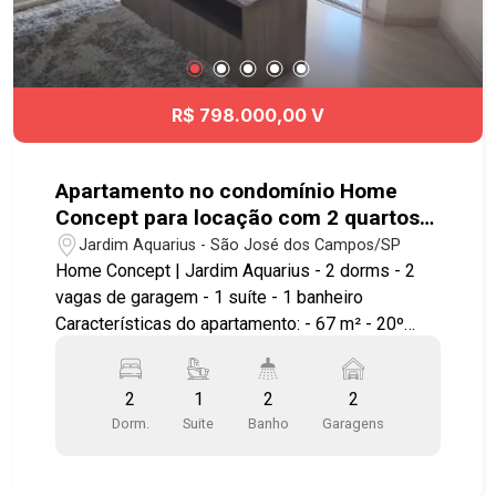
R$ 798.000,00 V
Apartamento no condomínio Home
Concept para locação com 2 quartos
sendo 1 suíte - 67 m² - No bairro
Jardim Aquarius - São José dos Campos/SP
Jardim Aquarius - SJC
Home Concept | Jardim Aquarius - 2 dorms - 2
vagas de garagem - 1 suíte - 1 banheiro
Características do apartamento: - 67 m² - 20º
andar - Vista permanente para o vale e
montanhas - Sol da manhã - 2 vagas de garagem
2
1
2
2
cobertas - Varanda gourmet com fechamento em
Dorm.
Suite
Banho
Garagens
vidro - Cozinha com móveis planejados -
Armários planejados nos dormitórios - Ar-
condicionado nos 2 quartos - Excelente