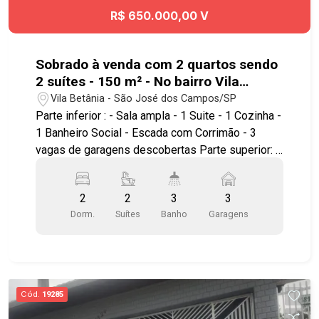
R$ 650.000,00 V
Sobrado à venda com 2 quartos sendo
2 suítes - 150 m² - No bairro Vila
Betânia - SJC
Vila Betânia - São José dos Campos/SP
Parte inferior : - Sala ampla - 1 Suite - 1 Cozinha -
1 Banheiro Social - Escada com Corrimão - 3
vagas de garagens descobertas Parte superior: -
Hall amplo - 1 Cozinha - 1 Suíte com closet *
Todos ambientes com piso frio Terraço : - Amplo
2
2
3
3
e uma área coberta com piso frio Excelente
Dorm.
Suítes
Banho
Garagens
localização , próximo ao Hospital Antoninho da
Rocha Marmo , Center Vale Shopping, Parque
Vicentina Aranha, além de contar com amplo
comércio nos arredores. Fácil acesso à Avenida
Heitor Villa Lobos , Avenida Francisco Jose
Cód.
19285
Longo , Av. Benedito Deputado Matarazzo, Anel