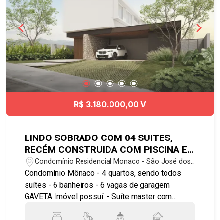
R$ 3.180.000,00 V
LINDO SOBRADO COM 04 SUITES,
RECÉM CONSTRUIDA COM PISCINA E
06 VAGAS DE GARAGEM
Condomínio Residencial Monaco - São José dos
Campos/SP
Condomínio Mônaco - 4 quartos, sendo todos
suítes - 6 banheiros - 6 vagas de garagem
GAVETA Imóvel possuí: - Suíte master com
banheira, cuba dupla para o casal; - Cozinha com