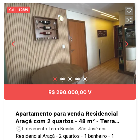
Cód.
19289
R$ 290.000,00 V
Apartamento para venda Residencial
Araçá com 2 quartos - 48 m² - Terra
Brasilis - SJC
Loteamento Terra Brasilis - São José dos
Campos/SP
Residencial Araçá - 2 quartos - 1 banheiro - 1