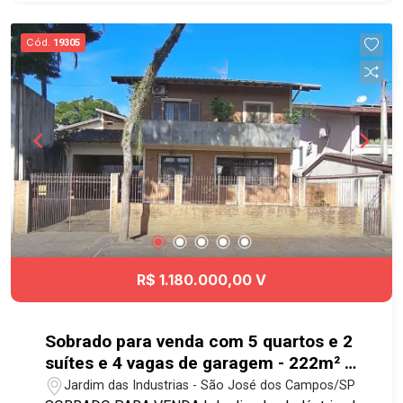
iluminação e ventilação natural Pronto para morar
Lazer do condomínio: - Piscina adulto - Piscina
Cód.
19305
infantil - Academia - Academia ao ar livre -
Quadra poliesportiva - Salão de festas - Salão de
jogos - Churrasqueira - Playground -
Brinquedoteca - Bicicletário Próximo ao Colinas
Shopping, Aquarius Open Mall, avenida Cassiano
Ricardo, padarias e supermercados. #aptoavenda
#geracaoimoveis #venda #apartamento
R$ 1.180.000,00 V
Sobrado para venda com 5 quartos e 2
suítes e 4 vagas de garagem - 222m² -
Jardim das Indústrias
Jardim das Industrias - São José dos Campos/SP