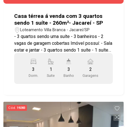
com lustre Demais casas: com água e luz
separados Todas as casas estão alugadas no
momento.
Casa térrea á venda com 3 quartos
sendo 1 suíte - 260m²- Jacareí - SP
Loteamento Villa Branca - Jacareí/SP
- 3 quartos sendo uma suíte - 3 banheiros - 2
vagas de garagem cobertas Imóvel possuí: - Sala
estar e jantar - 3 quartos sendo 1 suíte - 1 suíte
master com hidro e closet - Cozinha ampla -
Lavanderia com teto retrátil - Área gourmet com
3
1
3
2
piscina - Banheiro social - 2 vagas Ótima
Dorm.
Suite
Banho
Garagens
localização, próximo a comércios e serviços
essenciais que tornam o dia a dia mais prático e
confortável. Agende já sua visita!! #imobiliaria
#geraçãoimóveis #casavenda
#casavendaJacareí #casalocação
Cód.
19283
#casalocaçãoJacareí