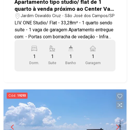
Apartamento tipo studio/ flat de 1
quarto à venda próximo ao Center Vale
em São José dos Campos | Liv.One
Jardim Oswaldo Cruz - São José dos Campos/SP
LIV. ONE Studio/ Flat - 33,28m² - 1 quarto sendo
suíte - 1 vaga de garagem Apartamento entregue
com: - Portas com borracha de vedação - Infra
para ar condicionado - Bancada e pias em granito
- Área de serviço integrada a varanda - Ponto
1
1
1
1
elétrico para churrasqueira grill - Janela com
Dorm.
Suite
Banho
Garagem
persiana integrada automatizada - Aquecimento a
gás nos chuveiros Ambientes pensados e
otimizados para circulação, maior conforto e
aproveitamento do espaço. LAZER E ÁREAS
COMUNS Piscina com prainha Solarium Mirante
Cód.
19293
Wellness Espaço yoga Fitness interno e externo
Fireplace Espaços gourmet Lounges Wine bar
Coworking Lavanderia compartilhada Minimarket
Delivery room Bicicletário Diferenciais de
investimento: localização estratégica ao lado do