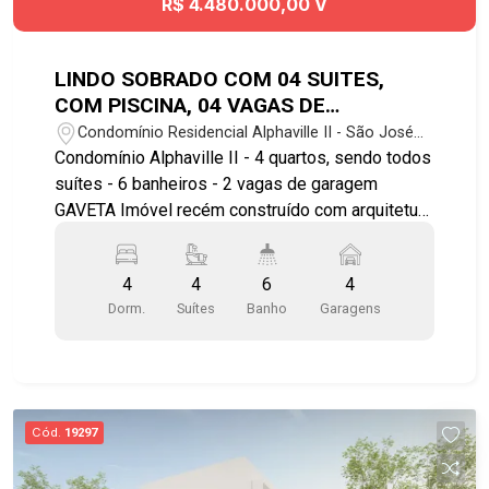
R$ 4.480.000,00 V
LINDO SOBRADO COM 04 SUITES,
COM PISCINA, 04 VAGAS DE
GARAGEM, RECÉM CONSTRUÍDA NO
Condomínio Residencial Alphaville II - São José
CONDOMINIO ALPHAVILLE II
dos Campos/SP
Condomínio Alphaville II - 4 quartos, sendo todos
suítes - 6 banheiros - 2 vagas de garagem
GAVETA Imóvel recém construído com arquitetura
moderna: - Cozinha com bancada, conceito aberto
com sala de jantar e a churrasqueira; - Piscina e
4
4
6
4
jardim; - Suíte master com banheira, cuba dupla
Dorm.
Suítes
Banho
Garagens
para o casal; - Quartos no piso superior; -
Varanda. Lazer e comodidades do condomínio: -
Área gourmet com churrasqueira - Salões de
festas - Academia - Quadra poliesportiva -
Bicicletário - Portaria e segurança 24 hs Próximo
Cód.
19297
de parques e praças Localizado próximo a
universidade Univap Agende já sua visita!!