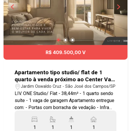
R$ 409.500,00 V
Apartamento tipo studio/ flat de 1
quarto à venda próximo ao Center Vale
em São José dos Campos | Liv.One
Jardim Oswaldo Cruz - São José dos Campos/SP
LIV. ONE Studio/ Flat - 38,44m² - 1 quarto sendo
suíte - 1 vaga de garagem Apartamento entregue
com: - Portas com borracha de vedação - Infra
para ar condicionado - Bancada e pias em granito
- Área de serviço integrada a varanda - Ponto
1
1
1
1
elétrico para churrasqueira grill - Janela com