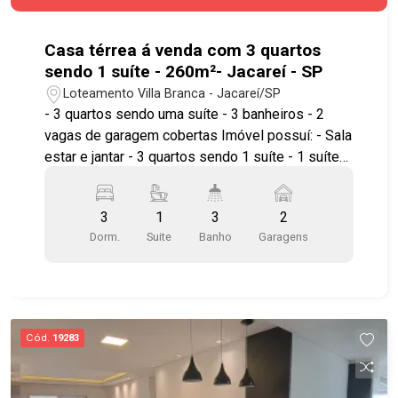
com lustre Demais casas: com água e luz
separados Todas as casas estão alugadas no
momento.
Casa térrea á venda com 3 quartos
sendo 1 suíte - 260m²- Jacareí - SP
Loteamento Villa Branca - Jacareí/SP
- 3 quartos sendo uma suíte - 3 banheiros - 2
vagas de garagem cobertas Imóvel possuí: - Sala
estar e jantar - 3 quartos sendo 1 suíte - 1 suíte
master com hidro e closet - Cozinha ampla -
Lavanderia com teto retrátil - Área gourmet com
3
1
3
2
piscina - Banheiro social - 2 vagas Ótima
Dorm.
Suite
Banho
Garagens
localização, próximo a comércios e serviços
essenciais que tornam o dia a dia mais prático e
confortável. Agende já sua visita!! #imobiliaria
#geraçãoimóveis #casavenda
#casavendaJacareí #casalocação
Cód.
19283
#casalocaçãoJacareí