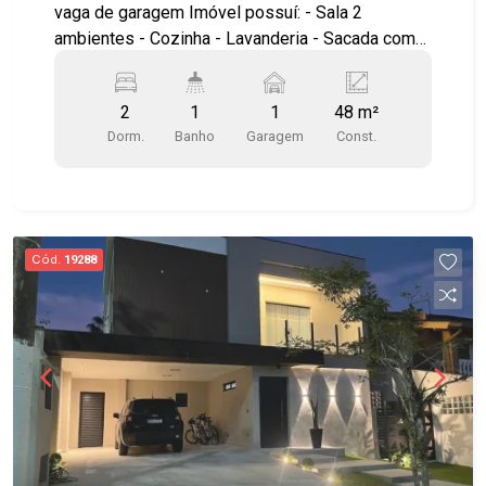
vaga de garagem Imóvel possuí: - Sala 2
ambientes - Cozinha - Lavanderia - Sacada com
fechamento de vidro - Sol da manhã - Andar baixo
Localização privilegiada, no Terra Brasilis!
2
1
1
48 m²
Próximo à saída para Dutra, anel viário, Shopping
Dorm.
Banho
Garagem
Const.
Centervale, Drogarias, Supermercados e padarias
Agende uma visita!!! #imobiliaria
#aptoparavenda #Terrabrasilis #residencialaraça
#reflora
Cód.
19288