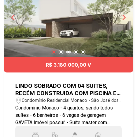
R$ 3.180.000,00 V
LINDO SOBRADO COM 04 SUITES,
RECÉM CONSTRUIDA COM PISCINA E
06 VAGAS DE GARAGEM
Condomínio Residencial Monaco - São José dos
Campos/SP
Condomínio Mônaco - 4 quartos, sendo todos
suítes - 6 banheiros - 6 vagas de garagem
GAVETA Imóvel possuí: - Suíte master com
banheira, cuba dupla para o casal; - Cozinha com