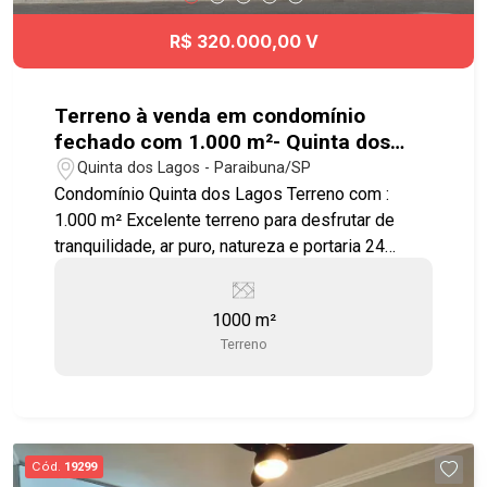
R$ 320.000,00 V
Terreno à venda em condomínio
fechado com 1.000 m²- Quinta dos
Lagos - Paraibuna
Quinta dos Lagos - Paraibuna/SP
Condomínio Quinta dos Lagos Terreno com :
1.000 m² Excelente terreno para desfrutar de
tranquilidade, ar puro, natureza e portaria 24
horas. Condomínio com toda infraestrutura , 653
mil m² de muito verde e 9 lagos, além de lazer
1000 m²
completo: - Quadra poliesportiva - 9 lagos -
Terreno
Bosque - Pista de Caminhada - Salão de Festas -
Academia ao ar livre - Campo de Futebol -
Churrasqueira - Clube - Lago - Piscina Adulto -
Piscina Infantil - Playground - Quadra
Poliesportiva - Salão de Festa - Salão de Jogos
Cód.
19299
O lugar dos seus sonhos junto à Natureza!!!