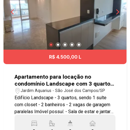
R$ 4.500,00 L
Apartamento para locação no
condomínio Landscape com 3 quartos
sendo 1 suíte - 76 m² - No bairro
Jardim Aquarius - São José dos Campos/SP
Jardim Aquarius - SJC
Edifício Landscape - 3 quartos, sendo 1 suíte
com closet - 2 banheiros - 2 vagas de garagem
paralelas Imóvel possuí: - Sala de estar e jantar
com painel de TV e estante na sala de estar -
Varanda gourmet fechada com vidro articulável -