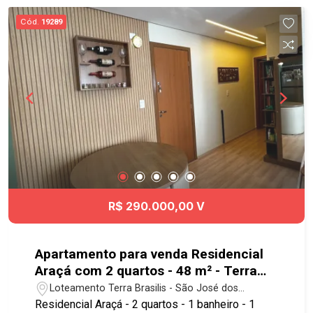
Cód.
19289
R$ 290.000,00 V
Apartamento para venda Residencial
Araçá com 2 quartos - 48 m² - Terra
Brasilis - SJC
Loteamento Terra Brasilis - São José dos
Campos/SP
Residencial Araçá - 2 quartos - 1 banheiro - 1