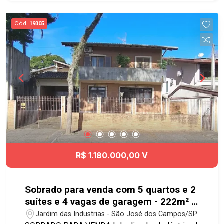
iluminação e ventilação natural Pronto para morar
Lazer do condomínio: - Piscina adulto - Piscina
Cód.
19305
infantil - Academia - Academia ao ar livre -
Quadra poliesportiva - Salão de festas - Salão de
jogos - Churrasqueira - Playground -
Brinquedoteca - Bicicletário Próximo ao Colinas
Shopping, Aquarius Open Mall, avenida Cassiano
Ricardo, padarias e supermercados. #aptoavenda
#geracaoimoveis #venda #apartamento
R$ 1.180.000,00 V
Sobrado para venda com 5 quartos e 2
suítes e 4 vagas de garagem - 222m² -
Jardim das Indústrias
Jardim das Industrias - São José dos Campos/SP