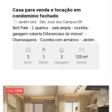
Casa para venda e locação em
condominio fechado
Jardim Uirá - São José dos Campos/SP
Bell Park - 2 quartos - sala ampla - cozinha -
garagem coberta Diferenciais do imóvel : -
Churrasqueira - Cozinha com armários - Jardim
Área comum do condominio piscina adulto e
infantil quadra churrasqueira academia salão de
2
1
2
125 m²
festas academia ao ar livre play ground excelente
Dorm.
Banho
Garagens
Terreno
localização, facil acesso as principais vias da
cidade, proximo da embraer e ao INPE #visite
#geracaoimoveis #imoveis #casacondominio
Cód.
19295