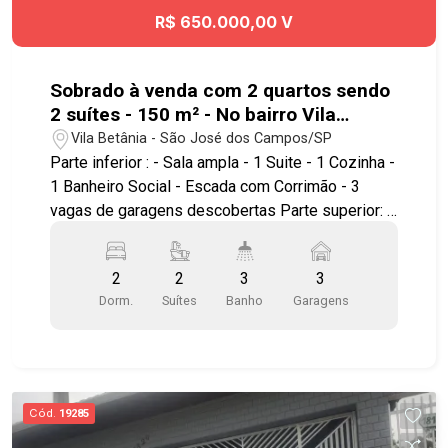
R$ 650.000,00 V
Sobrado à venda com 2 quartos sendo
2 suítes - 150 m² - No bairro Vila
Betânia - SJC
Vila Betânia - São José dos Campos/SP
Parte inferior : - Sala ampla - 1 Suite - 1 Cozinha -
1 Banheiro Social - Escada com Corrimão - 3
vagas de garagens descobertas Parte superior: -
Hall amplo - 1 Cozinha - 1 Suíte com closet *
Todos ambientes com piso frio Terraço : - Amplo
2
2
3
3
e uma área coberta com piso frio Excelente
Dorm.
Suítes
Banho
Garagens
localização , próximo ao Hospital Antoninho da
Rocha Marmo , Center Vale Shopping, Parque
Vicentina Aranha, além de contar com amplo
comércio nos arredores. Fácil acesso à Avenida
Heitor Villa Lobos , Avenida Francisco Jose
Cód.
19285
Longo , Av. Benedito Deputado Matarazzo, Anel