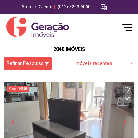
Área do Cliente
|
(012) 3203-5000
2040 IMÓVEIS
Refinar Pesquisa
Cód.
19308