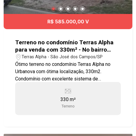
tempo e agende agora mesmo sua visita!!!
#jardimdasindustrias #sobrado #viaoeste
#Angloalante #Ibaji
R$ 585.000,00 V
Terreno no condomínio Terras Alpha
para venda com 330m² - No bairro
Urbanova - SJC
Terras Alpha - São José dos Campos/SP
Ótimo terreno no condomínio Terras Alpha no
Urbanova com ótima localização, 330m2.
Condomínio com excelente sistema de
segurança, monitoramento e portaria 24 horas,
circuito interno de TV, fechamento do perímetro,
330 m²
com diversos espaços voltados para a prática de
Terreno
atividades em família com segurança. Com mais
de 241.792,27 m² de área verde, o
empreendimento traz uma verdadeira integração
entre a sua vida e a natureza com diversos