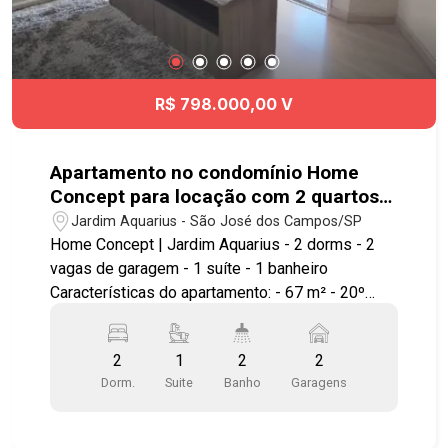
R$ 798.000,00 V
Apartamento no condomínio Home
Concept para locação com 2 quartos
sendo 1 suíte - 67 m² - No bairro
Jardim Aquarius - São José dos Campos/SP
Jardim Aquarius - SJC
Home Concept | Jardim Aquarius - 2 dorms - 2
vagas de garagem - 1 suíte - 1 banheiro
Características do apartamento: - 67 m² - 20º
andar - Vista permanente para o vale e
montanhas - Sol da manhã - 2 vagas de garagem
2
1
2
2
cobertas - Varanda gourmet com fechamento em
Dorm.
Suite
Banho
Garagens
vidro - Cozinha com móveis planejados -
Armários planejados nos dormitórios - Ar-
condicionado nos 2 quartos - Excelente