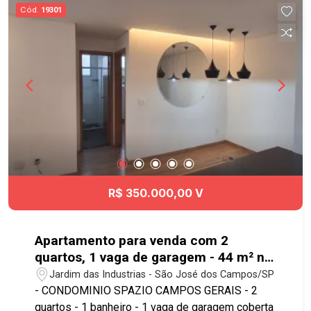
pontos para relaxar e curtir com a sua família. O
Cód.
19301
Terras Alpha São José dos Campos está
localizado no ponto alto de Urbanova, com fácil
acesso para universidades, escolas, hospital,
restaurantes, padarias, farmácias,
supermercados, comércio e serviços. Ligue e
agende a sua visita! #imobiliaria
#geraçãoimóveis #terrenovenda #SJC
#terrasalpha #condominiofechado #urbanova
R$ 350.000,00 V
Apartamento para venda com 2
quartos, 1 vaga de garagem - 44 m² no
bairro Jardim das Industrias
Jardim das Industrias - São José dos Campos/SP
- CONDOMINIO SPAZIO CAMPOS GERAIS - 2
quartos - 1 banheiro - 1 vaga de garagem coberta