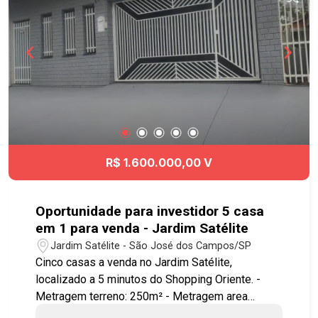
Viário e à Rodovia Presidente Dutra, Acesso fácil
á diversas regiões da cidade. Agende já sua
visita!! #vilabetânia #casavenda #imobiliaria
#geracaoimoveis
R$ 1.600.000,00 V
Oportunidade para investidor 5 casa
em 1 para venda - Jardim Satélite
Jardim Satélite - São José dos Campos/SP
Cinco casas a venda no Jardim Satélite,
localizado a 5 minutos do Shopping Oriente. -
Metragem terreno: 250m² - Metragem area
construída: Casa 1 (casa maior de cima): 221m²