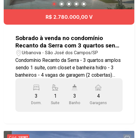
R$ 2.780.000,00 V
Sobrado à venda no condomínio
Recanto da Serra com 3 quartos sendo
1 suíte - 244 m² - Urbanova - SJC
Urbanova - São José dos Campos/SP
Condomínio Recanto da Serra - 3 quartos amplos
sendo 1 suíte, com closet e banheira hidro - 3
banheiros - 4 vagas de garagem (2 cobertas)
Imóvel possuí: - Sala ampla com 2 ambientes,
sala de TV, sala de jantar e sala de estar -
3
1
3
4
Cozinha com copa com armários planejados -
Dorm.
Suite
Banho
Garagens
Churrasqueira Gourmet com coifa - Piscina
automatizada com cascata e hidro - Acabamento
premium em louças e metais - Projeto de
iluminação e paisagismo - Preparação para carro
elétrico - Ar condicionado na sala e na suíte -
Cód.
19287