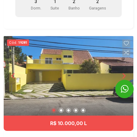
3
1
2
2
Cozinha com armários planejados, fogão e
Dorm.
Suite
Banho
Garagens
depurador - Suíte com closet e armários
planejados em um quarto - Ar-condicionado na
suíte - Área de serviço com armários -
Aquecedor a gás - Vagas próximas aos
elevadores Condomínio clube com 2 torres com
Cód.
19281
excelente infraestrutura, portaria 24 horas,
sistema de segurança monitorado por câmeras, 3
elevadores por torre, sistema de acesso por tag
e 25 vagas internas para visitantes. Itens de
lazer: - Piscina com raia de 25 metros - Piscina
infantil - Academia equipada com excelentes
aparelhos - Quadra Poliesportiva - Playground -
Brinquedoteca - Salão de Jogos - Salão de
festas adulto e infantil - Duas lindas áreas
gourmet com churrasqueiras - Cascata e Jardins
Ótima localização no Jardim Aquarius, um dos
R$ 10.000,00 L
bairros mais valorizados de São José dos
Campos, próximo ao Shopping Colinas,