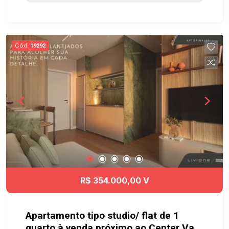
Quadra Gramada, Quadra Esportiva, cercado de
muito verde com mais de 20.000m² e com uma
maravilhosa vista privilegiada da Serra.
Localizado no novo e mais valorizado lado de
Cód.
19292
Caçapava, o Santa Monica tem fácil acesso à
Dutra e a Rodovia Carvalho Pinto, além de ficar
próximo à clínica médica, supermercado e posto
de gasolina. Ainda, conta com um Mall com 7
lojas para sua comodidade. Agende já sua visita!!
#imobiliaria #geraçãoimóveis #terrenovenda
#terrenovendaCaçapava #Caçapava
R$ 354.000,00 V
Apartamento tipo studio/ flat de 1
quarto à venda próximo ao Center Vale