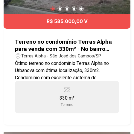
tempo e agende agora mesmo sua visita!!!
#jardimdasindustrias #sobrado #viaoeste
#Angloalante #Ibaji
R$ 585.000,00 V
Terreno no condomínio Terras Alpha
para venda com 330m² - No bairro
Urbanova - SJC
Terras Alpha - São José dos Campos/SP
Ótimo terreno no condomínio Terras Alpha no
Urbanova com ótima localização, 330m2.
Condomínio com excelente sistema de
segurança, monitoramento e portaria 24 horas,
circuito interno de TV, fechamento do perímetro,
330 m²
com diversos espaços voltados para a prática de
Terreno
atividades em família com segurança. Com mais
de 241.792,27 m² de área verde, o
empreendimento traz uma verdadeira integração
entre a sua vida e a natureza com diversos