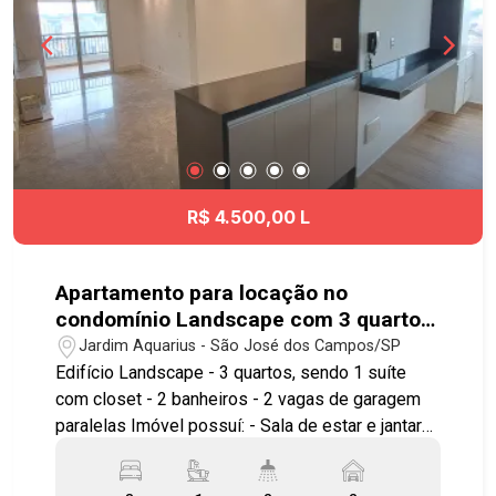
R$ 4.500,00 L
Apartamento para locação no
condomínio Landscape com 3 quartos
sendo 1 suíte - 76 m² - No bairro
Jardim Aquarius - São José dos Campos/SP
Jardim Aquarius - SJC
Edifício Landscape - 3 quartos, sendo 1 suíte
com closet - 2 banheiros - 2 vagas de garagem
paralelas Imóvel possuí: - Sala de estar e jantar
com painel de TV e estante na sala de estar -
Varanda gourmet fechada com vidro articulável -