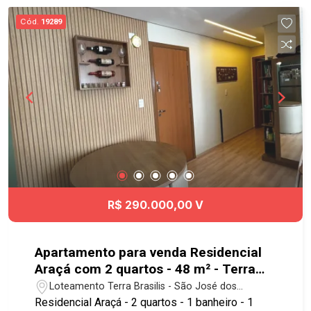
Cód.
19289
R$ 290.000,00 V
Apartamento para venda Residencial
Araçá com 2 quartos - 48 m² - Terra
Brasilis - SJC
Loteamento Terra Brasilis - São José dos
Campos/SP
Residencial Araçá - 2 quartos - 1 banheiro - 1