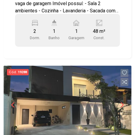
vaga de garagem Imóvel possuí: - Sala 2
ambientes - Cozinha - Lavanderia - Sacada com
fechamento de vidro - Sol da manhã - Andar baixo
Localização privilegiada, no Terra Brasilis!
2
1
1
48 m²
Próximo à saída para Dutra, anel viário, Shopping
Dorm.
Banho
Garagem
Const.
Centervale, Drogarias, Supermercados e padarias
Agende uma visita!!! #imobiliaria
#aptoparavenda #Terrabrasilis #residencialaraça
#reflora
Cód.
19288