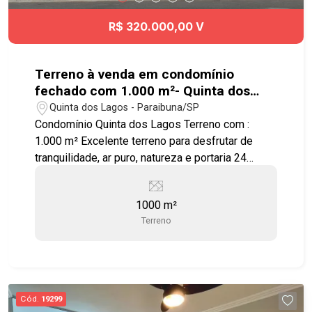
R$ 320.000,00 V
Terreno à venda em condomínio
fechado com 1.000 m²- Quinta dos
Lagos - Paraibuna
Quinta dos Lagos - Paraibuna/SP
Condomínio Quinta dos Lagos Terreno com :
1.000 m² Excelente terreno para desfrutar de
tranquilidade, ar puro, natureza e portaria 24
horas. Condomínio com toda infraestrutura , 653
mil m² de muito verde e 9 lagos, além de lazer
1000 m²
completo: - Quadra poliesportiva - 9 lagos -
Terreno
Bosque - Pista de Caminhada - Salão de Festas -
Academia ao ar livre - Campo de Futebol -
Churrasqueira - Clube - Lago - Piscina Adulto -
Piscina Infantil - Playground - Quadra
Poliesportiva - Salão de Festa - Salão de Jogos
Cód.
19299
O lugar dos seus sonhos junto à Natureza!!!