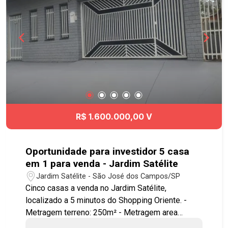
Viário e à Rodovia Presidente Dutra, Acesso fácil
á diversas regiões da cidade. Agende já sua
visita!! #vilabetânia #casavenda #imobiliaria
#geracaoimoveis
R$ 1.600.000,00 V
Oportunidade para investidor 5 casa
em 1 para venda - Jardim Satélite
Jardim Satélite - São José dos Campos/SP
Cinco casas a venda no Jardim Satélite,
localizado a 5 minutos do Shopping Oriente. -
Metragem terreno: 250m² - Metragem area
construída: Casa 1 (casa maior de cima): 221m²