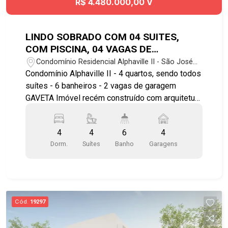
R$ 4.480.000,00 V
LINDO SOBRADO COM 04 SUITES,
COM PISCINA, 04 VAGAS DE
GARAGEM, RECÉM CONSTRUÍDA NO
Condomínio Residencial Alphaville II - São José
CONDOMINIO ALPHAVILLE II
dos Campos/SP
Condomínio Alphaville II - 4 quartos, sendo todos
suítes - 6 banheiros - 2 vagas de garagem
GAVETA Imóvel recém construído com arquitetura
moderna: - Cozinha com bancada, conceito aberto
com sala de jantar e a churrasqueira; - Piscina e
4
4
6
4
jardim; - Suíte master com banheira, cuba dupla
Dorm.
Suítes
Banho
Garagens
para o casal; - Quartos no piso superior; -
Varanda. Lazer e comodidades do condomínio: -
Área gourmet com churrasqueira - Salões de
festas - Academia - Quadra poliesportiva -
Bicicletário - Portaria e segurança 24 hs Próximo
Cód.
19297
de parques e praças Localizado próximo a
universidade Univap Agende já sua visita!!