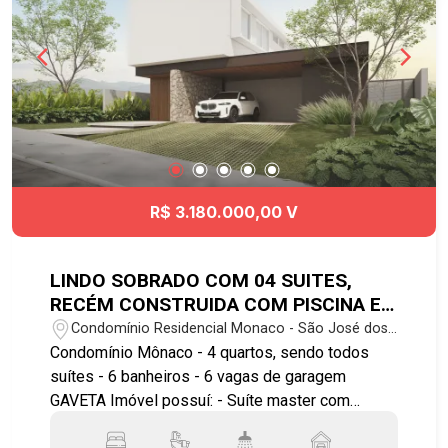
R$ 3.180.000,00 V
LINDO SOBRADO COM 04 SUITES,
RECÉM CONSTRUIDA COM PISCINA E
06 VAGAS DE GARAGEM
Condomínio Residencial Monaco - São José dos
Campos/SP
Condomínio Mônaco - 4 quartos, sendo todos
suítes - 6 banheiros - 6 vagas de garagem
GAVETA Imóvel possuí: - Suíte master com
banheira, cuba dupla para o casal; - Cozinha com