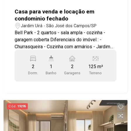
Casa para venda e locação em
condominio fechado
Jardim Uirá - São José dos Campos/SP
Bell Park - 2 quartos - sala ampla - cozinha -
garagem coberta Diferenciais do imóvel : -
Churrasqueira - Cozinha com armários - Jardim
Área comum do condominio piscina adulto e
infantil quadra churrasqueira academia salão de
2
1
2
125 m²
festas academia ao ar livre play ground excelente
Dorm.
Banho
Garagens
Terreno
localização, facil acesso as principais vias da
cidade, proximo da embraer e ao INPE #visite
#geracaoimoveis #imoveis #casacondominio
Cód.
19295