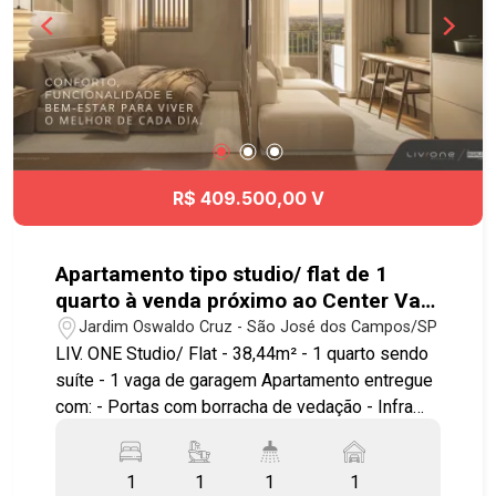
R$ 409.500,00 V
Apartamento tipo studio/ flat de 1
quarto à venda próximo ao Center Vale
em São José dos Campos | Liv.One
Jardim Oswaldo Cruz - São José dos Campos/SP
LIV. ONE Studio/ Flat - 38,44m² - 1 quarto sendo
suíte - 1 vaga de garagem Apartamento entregue
com: - Portas com borracha de vedação - Infra
para ar condicionado - Bancada e pias em granito
- Área de serviço integrada a varanda - Ponto
1
1
1
1
elétrico para churrasqueira grill - Janela com