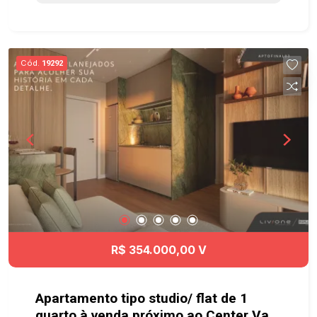
Quadra Gramada, Quadra Esportiva, cercado de
muito verde com mais de 20.000m² e com uma
maravilhosa vista privilegiada da Serra.
Localizado no novo e mais valorizado lado de
Cód.
19292
Caçapava, o Santa Monica tem fácil acesso à
Dutra e a Rodovia Carvalho Pinto, além de ficar
próximo à clínica médica, supermercado e posto
de gasolina. Ainda, conta com um Mall com 7
lojas para sua comodidade. Agende já sua visita!!
#imobiliaria #geraçãoimóveis #terrenovenda
#terrenovendaCaçapava #Caçapava
R$ 354.000,00 V
Apartamento tipo studio/ flat de 1
quarto à venda próximo ao Center Vale