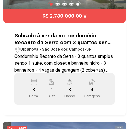
R$ 2.780.000,00 V
Sobrado à venda no condomínio
Recanto da Serra com 3 quartos sendo
1 suíte - 244 m² - Urbanova - SJC
Urbanova - São José dos Campos/SP
Condomínio Recanto da Serra - 3 quartos amplos
sendo 1 suíte, com closet e banheira hidro - 3
banheiros - 4 vagas de garagem (2 cobertas)
Imóvel possuí: - Sala ampla com 2 ambientes,
sala de TV, sala de jantar e sala de estar -
3
1
3
4
Cozinha com copa com armários planejados -
Dorm.
Suite
Banho
Garagens
Churrasqueira Gourmet com coifa - Piscina
automatizada com cascata e hidro - Acabamento
premium em louças e metais - Projeto de
iluminação e paisagismo - Preparação para carro
elétrico - Ar condicionado na sala e na suíte -
Cód.
19287