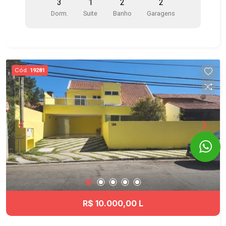
3
1
2
2
Cozinha com armários planejados, fogão e
Dorm.
Suite
Banho
Garagens
depurador - Suíte com closet e armários
planejados em um quarto - Ar-condicionado na
suíte - Área de serviço com armários -
Aquecedor a gás - Vagas próximas aos
elevadores Condomínio clube com 2 torres com
Cód.
19281
excelente infraestrutura, portaria 24 horas,
sistema de segurança monitorado por câmeras, 3
elevadores por torre, sistema de acesso por tag
e 25 vagas internas para visitantes. Itens de
lazer: - Piscina com raia de 25 metros - Piscina
infantil - Academia equipada com excelentes
aparelhos - Quadra Poliesportiva - Playground -
Brinquedoteca - Salão de Jogos - Salão de
festas adulto e infantil - Duas lindas áreas
gourmet com churrasqueiras - Cascata e Jardins
Ótima localização no Jardim Aquarius, um dos
R$ 10.000,00 L
bairros mais valorizados de São José dos
Campos, próximo ao Shopping Colinas,