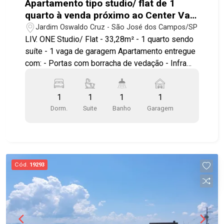
Apartamento tipo studio/ flat de 1
quarto à venda próximo ao Center Vale
em São José dos Campos | Liv.One
Jardim Oswaldo Cruz - São José dos Campos/SP
LIV. ONE Studio/ Flat - 33,28m² - 1 quarto sendo
suíte - 1 vaga de garagem Apartamento entregue
com: - Portas com borracha de vedação - Infra
para ar condicionado - Bancada e pias em granito
- Área de serviço integrada a varanda - Ponto
1
1
1
1
elétrico para churrasqueira grill - Janela com
Dorm.
Suite
Banho
Garagem
persiana integrada automatizada - Aquecimento a
gás nos chuveiros Ambientes pensados e
otimizados para circulação, maior conforto e
aproveitamento do espaço. LAZER E ÁREAS
COMUNS Piscina com prainha Solarium Mirante
Cód.
19293
Wellness Espaço yoga Fitness interno e externo
Fireplace Espaços gourmet Lounges Wine bar
Coworking Lavanderia compartilhada Minimarket
Delivery room Bicicletário Diferenciais de
investimento: localização estratégica ao lado do