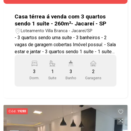
com lustre Demais casas: com água e luz
separados Todas as casas estão alugadas no
momento.
Casa térrea á venda com 3 quartos
sendo 1 suíte - 260m²- Jacareí - SP
Loteamento Villa Branca - Jacareí/SP
- 3 quartos sendo uma suíte - 3 banheiros - 2
vagas de garagem cobertas Imóvel possuí: - Sala
estar e jantar - 3 quartos sendo 1 suíte - 1 suíte
master com hidro e closet - Cozinha ampla -
Lavanderia com teto retrátil - Área gourmet com
3
1
3
2
piscina - Banheiro social - 2 vagas Ótima
Dorm.
Suite
Banho
Garagens
localização, próximo a comércios e serviços
essenciais que tornam o dia a dia mais prático e
confortável. Agende já sua visita!! #imobiliaria
#geraçãoimóveis #casavenda
#casavendaJacareí #casalocação
Cód.
19283
#casalocaçãoJacareí