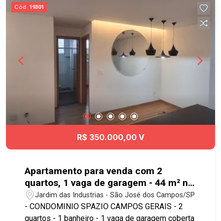
pontos para relaxar e curtir com a sua família. O
Cód.
19301
Terras Alpha São José dos Campos está
localizado no ponto alto de Urbanova, com fácil
acesso para universidades, escolas, hospital,
restaurantes, padarias, farmácias,
supermercados, comércio e serviços. Ligue e
agende a sua visita! #imobiliaria
#geraçãoimóveis #terrenovenda #SJC
#terrasalpha #condominiofechado #urbanova
R$ 350.000,00 V
Apartamento para venda com 2
quartos, 1 vaga de garagem - 44 m² no
bairro Jardim das Industrias
Jardim das Industrias - São José dos Campos/SP
- CONDOMINIO SPAZIO CAMPOS GERAIS - 2
quartos - 1 banheiro - 1 vaga de garagem coberta