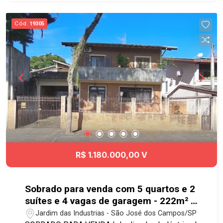
iluminação e ventilação natural Pronto para morar
Lazer do condomínio: - Piscina adulto - Piscina
Cód.
19305
infantil - Academia - Academia ao ar livre -
Quadra poliesportiva - Salão de festas - Salão de
jogos - Churrasqueira - Playground -
Brinquedoteca - Bicicletário Próximo ao Colinas
Shopping, Aquarius Open Mall, avenida Cassiano
Ricardo, padarias e supermercados. #aptoavenda
#geracaoimoveis #venda #apartamento
R$ 1.180.000,00 V
Sobrado para venda com 5 quartos e 2
suítes e 4 vagas de garagem - 222m² -
Jardim das Indústrias
Jardim das Industrias - São José dos Campos/SP