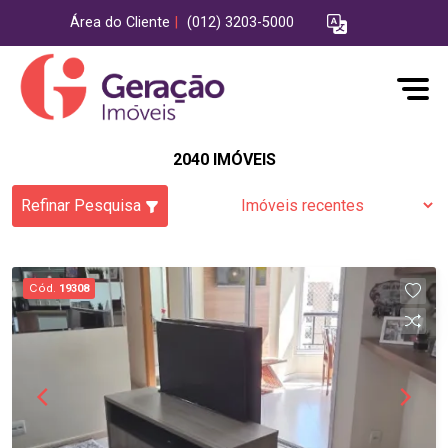
Área do Cliente
|
(012) 3203-5000
2040 IMÓVEIS
Refinar Pesquisa
Cód.
19308