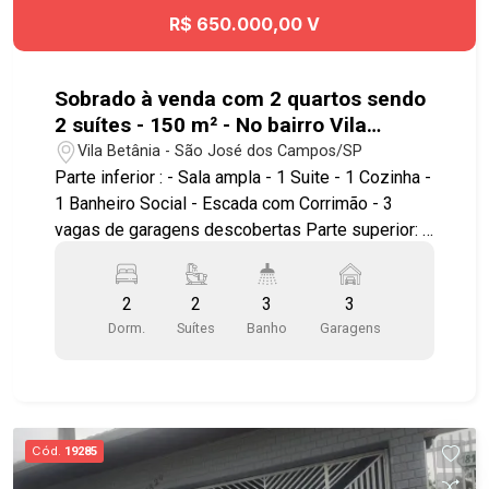
R$ 650.000,00 V
Sobrado à venda com 2 quartos sendo
2 suítes - 150 m² - No bairro Vila
Betânia - SJC
Vila Betânia - São José dos Campos/SP
Parte inferior : - Sala ampla - 1 Suite - 1 Cozinha -
1 Banheiro Social - Escada com Corrimão - 3
vagas de garagens descobertas Parte superior: -
Hall amplo - 1 Cozinha - 1 Suíte com closet *
Todos ambientes com piso frio Terraço : - Amplo
2
2
3
3
e uma área coberta com piso frio Excelente
Dorm.
Suítes
Banho
Garagens
localização , próximo ao Hospital Antoninho da
Rocha Marmo , Center Vale Shopping, Parque
Vicentina Aranha, além de contar com amplo
comércio nos arredores. Fácil acesso à Avenida
Heitor Villa Lobos , Avenida Francisco Jose
Cód.
19285
Longo , Av. Benedito Deputado Matarazzo, Anel