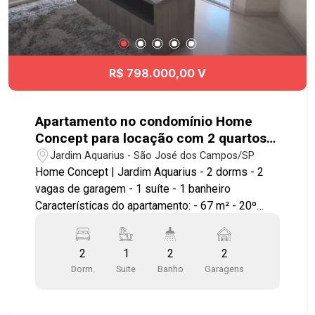
R$ 798.000,00 V
Apartamento no condomínio Home
Concept para locação com 2 quartos
sendo 1 suíte - 67 m² - No bairro
Jardim Aquarius - São José dos Campos/SP
Jardim Aquarius - SJC
Home Concept | Jardim Aquarius - 2 dorms - 2
vagas de garagem - 1 suíte - 1 banheiro
Características do apartamento: - 67 m² - 20º
andar - Vista permanente para o vale e
montanhas - Sol da manhã - 2 vagas de garagem
2
1
2
2
cobertas - Varanda gourmet com fechamento em
Dorm.
Suite
Banho
Garagens
vidro - Cozinha com móveis planejados -
Armários planejados nos dormitórios - Ar-
condicionado nos 2 quartos - Excelente