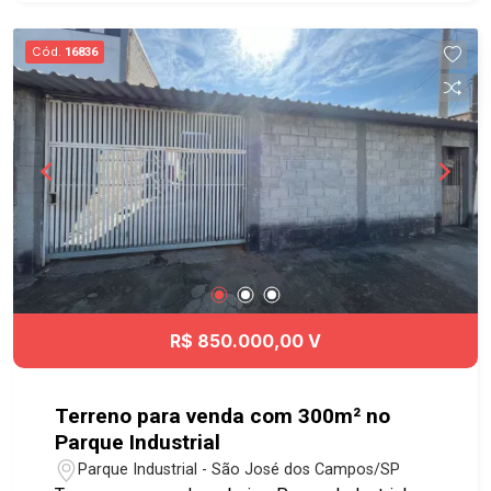
fácil acesso às principais vias da cidade,
próximo a comércios, serviços e polos
Cód.
16836
empresariais, tornando-se ideal para
empreendimentos residenciais e comerciais.
Destaques do imóvel: Terreno amplo Localização
privilegiada em área de crescimento
Infraestrutura urbana consolidada Potencial de
valorização garantido Se você busca um terreno
para investir, desenvolver projetos imobiliários
ou lançar um novo empreendimento, essa é a
escolha certa. #imobiliária #geracaoimoveis
#parqueindustrial #áreaparavenda
R$ 850.000,00 V
Terreno para venda com 300m² no
Parque Industrial
Parque Industrial - São José dos Campos/SP