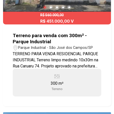
R$ 560.000,00
R$ 451.000,00 V
Terreno para venda com 300m² -
Parque Industrial
Parque Industrial - São José dos Campos/SP
TERRENO PARA VENDA RESIDENCIAL PARQUE
INDUSTRIAL Terreno limpo medindo 10x30m na
Rua Caruaru 74. Projeto aprovado na prefeitura
para construção de 2 andares de 195m² cada.
ATENÇÃO: Restam R$ 106.000 de saldo para
300 m²
quitação em 14 parcelas de R$ 7.602 a pagar ao
Terreno
consórcio Itau. O Consórcio será TRANSFERIDO
AO COMPRADOR e dependerá de análise de
crédito do Itaú. O reajuste da parcela acontecerá
somente em julho/25 através do INCC. No bairro