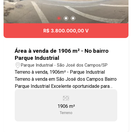
R$ 3.800.000,00 V
Área à venda de 1906 m² - No bairro
Parque Industrial
Parque Industrial - São José dos Campos/SP
Terreno à venda, 1906m² - Parque Industrial
Terreno à venda em São José dos Campos Bairro
Parque Industrial Excelente oportunidade para
construtoras e incorporadoras! Localizado em
uma das regiões que mais crescem em São José
1906 m²
dos Campos, este terreno no Parque Industrial
Terreno
reúne localização estratégica, infraestrutura
completa e grande potencial de valorização. A
região está em constante desenvolvimento, com