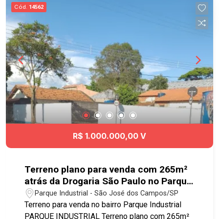
Parque Industrial em São José dos Campos
Cód.
14562
possui uma variedade de estabelecimentos
comerciais que atendem às necessidades dos
moradores e trabalhadores da região, incluem:
Supermercados, Lojas de Conveniência,
Farmácias, Restaurantes, Lanchonetes, Lojas de
Varejo, Serviços Automotivos, Serviços de Saúde
e Bem-Estar, Agências Bancárias, Postos de
Gasolina e Lojas de Materiais de Construção.
R$ 1.000.000,00 V
Terreno plano para venda com 265m²
atrás da Drogaria São Paulo no Parque
Industrial
Parque Industrial - São José dos Campos/SP
Terreno para venda no bairro Parque Industrial
PARQUE INDUSTRIAL Terreno plano com 265m²