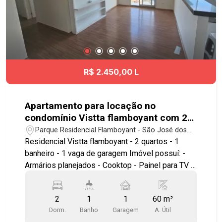
R$ 2.450,00 L
Apartamento para locação no
condomínio Vistta flamboyant com 2
quartos sendo 1 banheiro - 60 m² - No
Parque Residencial Flamboyant - São José dos
bairro Parque Residencial Flamboyant
Campos/SP
Residencial Vistta flamboyant - 2 quartos - 1
- SJC
banheiro - 1 vaga de garagem Imóvel possuí: -
Armários planejados - Cooktop - Painel para TV -
Sacada Fácil acesso às principais vias da região,
como Avenida José Pinto da Cunha e Avenida
2
1
1
60 m²
Antônio Vieira Veiga, além da Rodovia Presidente
Dorm.
Banho
Garagem
A. Útil
Dutra, Via Cambuí e demais regiões de São José