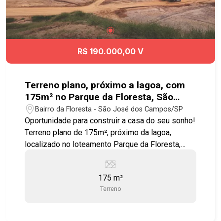
R$ 190.000,00 V
Terreno plano, próximo a lagoa, com
175m² no Parque da Floresta, São
José dos Campos - SP
Bairro da Floresta - São José dos Campos/SP
Oportunidade para construir a casa do seu sonho!
Terreno plano de 175m², próximo da lagoa,
localizado no loteamento Parque da Floresta,
uma das áreas que mais cresce na região leste
de SJC. Área: 7 X 25 = 175m2 Loteamento
175 m²
Parque da Floresta (Próximo a Via Cambuí e
Terreno
Igreja da Cidade) Diferenciais: Bairro planejado,
infraestrutura completa (asfalto, iluminação e
esgoto) e fácil acesso às principais vias da