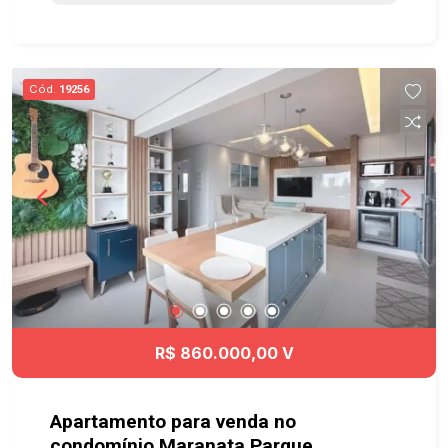
dos Campos. Agende já sua visita! #imobiliaria
#apartamentoparalocacao #aceitapets
#visttaflamboyant #sjcampos
Cód.
19256
R$ 860.000,00 V
Apartamento para venda no
condomínio Maranata Parque