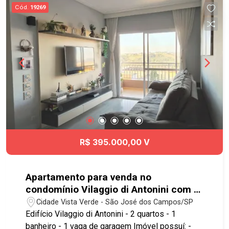
Quadra - Brinquedoteca - Playground - Mercado
Cód.
19269
Excelente localização, próximo do Shopping
Oriente, academia Panobianco e
comércio/serviços em geral. Fácil acesso à
Rodovia Dutra e ao sistema viário da cidade.
Agende já sua visita!! #imobiliaria
#geraçãoimóveis #aptolocação
#aptolocaçãoSJC #JardimAmérica
R$ 395.000,00 V
Apartamento para venda no
condomínio Vilaggio di Antonini com 2
quartos e 1 vaga de garagem - 67 m² -
Cidade Vista Verde - São José dos Campos/SP
No bairro Vista Verde - SJC
Edifício Vilaggio di Antonini - 2 quartos - 1
banheiro - 1 vaga de garagem Imóvel possuí: -