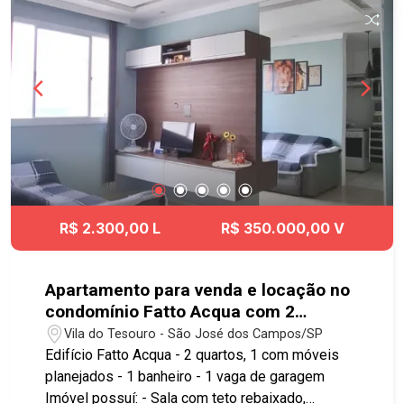
visita!! #Imobiliaria #geraçãoimóveis
#casavenda #casavendaSJC
#JardimDasIndustrias
R$ 2.300,00 L
R$ 350.000,00 V
Apartamento para venda e locação no
condomínio Fatto Acqua com 2
quartos e 1 vaga de garagem - 45,23
Vila do Tesouro - São José dos Campos/SP
M² - No bairro Vila Tesouro - SJC
Edifício Fatto Acqua - 2 quartos, 1 com móveis
planejados - 1 banheiro - 1 vaga de garagem
Imóvel possuí: - Sala com teto rebaixado,