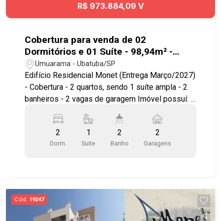
R$ 973.884,09 V
Cobertura para venda de 02
Dormitórios e 01 Suíte - 98,94m² -
Ubatuba
Umuarama - Ubatuba/SP
Edifício Residencial Monet (Entrega Março/2027)
- Cobertura - 2 quartos, sendo 1 suíte ampla - 2
banheiros - 2 vagas de garagem Imóvel possuí: -
Living integrado com excelente iluminação natural
- Varanda gourmet com churrasqueira - Cozinha
2
1
2
2
moderna integrada - Projeto com ventilação
Dorm.
Suite
Banho
Garagens
cruzada, proporcionando conforto térmico natural
- Área de serviço independente - 2 armários
náuticos - Laje técnica para Ar-Condicionado -
Pontos de Ar-Condicionado pré instalados - Pé
direito com altura de 2,80 m - Individualização de
Cód.
19247
água e gás - Esquadrias em alumínio preto com
telas mosqueteiro Lazer no rooftop com: -