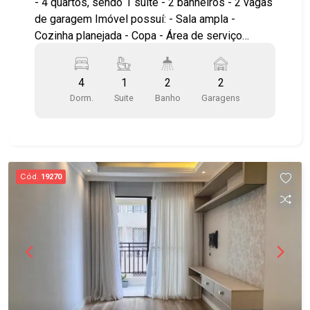
- 4 quartos, sendo 1 suíte - 2 banheiros - 2 vagas
de garagem Imóvel possuí: - Sala ampla -
Cozinha planejada - Copa - Área de serviço
coberta - Jardim - Churrasqueira - Portão
basculante Casa térrea, bem arejada, iluminada,
4
1
2
2
próximo ao INPE e Embraer. Agende sua visita!
Dorm.
Suite
Banho
Garagens
#imobiliaria #geraçãoimóveis #casavenda
#casavendaSJC #JardimUirá #aceitapet
Cód.
19270