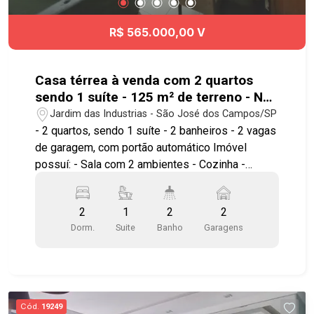
R$ 565.000,00 V
Casa térrea à venda com 2 quartos
sendo 1 suíte - 125 m² de terreno - No
bairro Jardim das Industrias - SJC
Jardim das Industrias - São José dos Campos/SP
- 2 quartos, sendo 1 suíte - 2 banheiros - 2 vagas
de garagem, com portão automático Imóvel
possuí: - Sala com 2 ambientes - Cozinha -
Churrasqueira *Estuda permuta por casa no
bairro. * Está a poucos minutos do Shopping
2
1
2
2
Colinas e conveniências do bairro. A localização
Dorm.
Suite
Banho
Garagens
oferece acesso rápido à Avenida Dr. João Batista
Soares de Queiroz Júnior, à Avenida Cassiano
Ricardo, ao Anel Viário e à Rodovia Presidente
Dutra, facilitando o deslocamento para todas as
regiões de São José dos Campos. Agende já sua
Cód.
19249