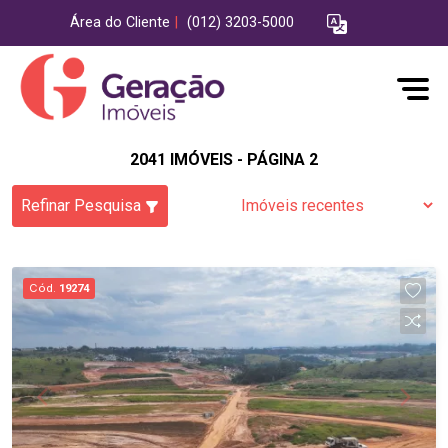
Área do Cliente
|
(012) 3203-5000
2041 IMÓVEIS - PÁGINA 2
Refinar Pesquisa
Cód.
19274