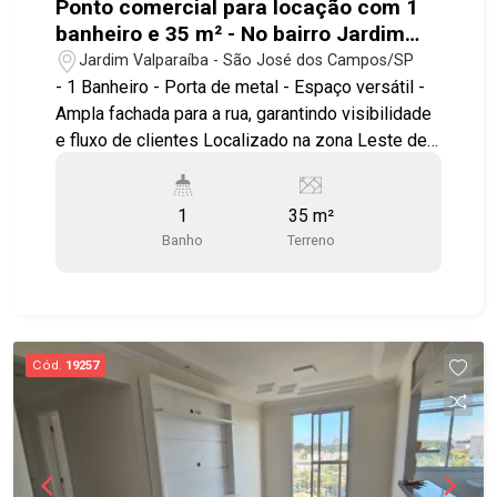
Ponto comercial para locação com 1
banheiro e 35 m² - No bairro Jardim
Valparaíba - SJC
Jardim Valparaíba - São José dos Campos/SP
- 1 Banheiro - Porta de metal - Espaço versátil -
Ampla fachada para a rua, garantindo visibilidade
e fluxo de clientes Localizado na zona Leste de
São José dos Campos, próximo a grande fluxo
de pessoas e grandes avenida comerciais.
1
35 m²
Agende já sua visita! #imobiliaria
Banho
Terreno
#pontocomercial #centrosjc #locação
Cód.
19257