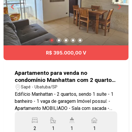
R$ 395.000,00 V
Apartamento para venda no
condomínio Manhattan com 2 quartos
sendo 1 suíte - No bairro Sapé -
Sapé - Ubatuba/SP
Ubatuba - SP
Edifício Manhattan - 2 quartos, sendo 1 suíte - 1
banheiro - 1 vaga de garagem Imóvel possuí: -
Apartamento MOBILIADO - Sala com sacada -
Cozinha com armários planejados - Ar
condicionado - Lavanderia - Pronto para morar,
2
1
1
1
ideal para famílias, localizado no bairro Sape -