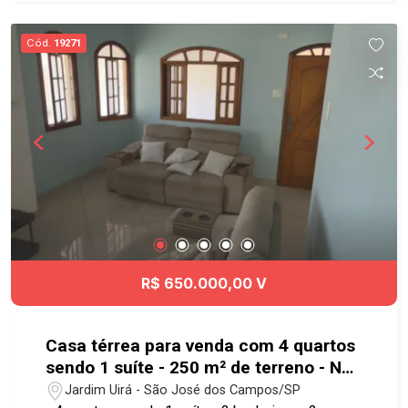
cidade.
Cód.
19271
R$ 650.000,00 V
Casa térrea para venda com 4 quartos
sendo 1 suíte - 250 m² de terreno - No
bairro Jardim Uirá - SJC
Jardim Uirá - São José dos Campos/SP