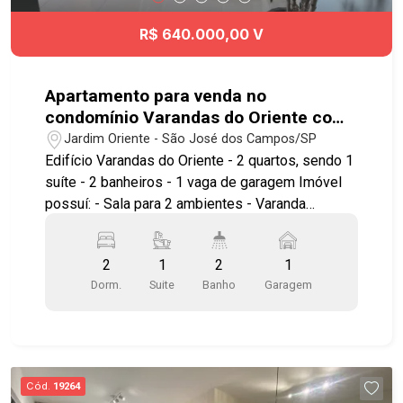
R$ 640.000,00 V
Apartamento para venda no
condomínio Varandas do Oriente com
2 quartos sendo 1 suíte - 77 m² - No
Jardim Oriente - São José dos Campos/SP
bairro Jardim Oriente - SJC
Edifício Varandas do Oriente - 2 quartos, sendo 1
suíte - 2 banheiros - 1 vaga de garagem Imóvel
possuí: - Sala para 2 ambientes - Varanda
gourmet fechada em vidro - Cozinha estilo
americana, planejada - Armários planejados - Ar
2
1
2
1
condicionado na suíte - Área de serviço com
Dorm.
Suite
Banho
Garagem
armários Infraestrutura do condomínio: - Salão de
festas - Academia - Água e gás individualizados
- Com elevador Edifício Varandas do Oriente, à 10
minutos a pé do Shopping Jardim Oriente e do
Supermercado Shibata. Fácil acesso a comércios,
Cód.
19264
escolas, transporte público e serviços