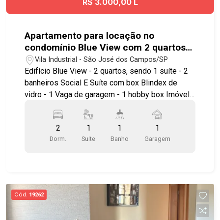
R$ 3.000,00 L
Tamoios, proporcionando deslocamento rápido
para todas as regiões da cidade. Agende já sua
visita!! #imobiliaria #geraçãoimóveis
Apartamento para locação no
#aptovenda #aptovendaSJC #JardmSatélite
condomínio Blue View com 2 quartos
#aceitapet #elevador
sendo 1 suíte - 56,31 m² - No bairro
Vila Industrial - São José dos Campos/SP
Vila Industrial - SJC
Edifício Blue View - 2 quartos, sendo 1 suíte - 2
banheiros Social E Suíte com box Blindex de
vidro - 1 Vaga de garagem - 1 hobby box Imóvel
possuí: - Sala ampla com piso Laminado e
sacada - Sacada com piso frio - Cozinha ampla
2
1
1
1
com gabinete e piso frio - Quartos com piso
Dorm.
Suite
Banho
Garagem
laminado Condomínio novo e completo em lazer:
- Hobby box - Pet Space - Mirante - Piscina
acessível - Prainha - Piscina Infantil -
Brinquedoteca - Parquinho e playground -
Quadras - Academia completa - Delivery space -
Cód.
19262
Drone point delivery System - sistema de
atenuação sonora - Uber point - Car Wash -