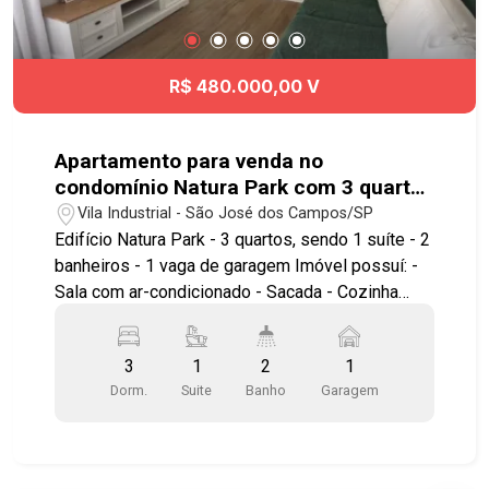
serviços e com fácil acesso às principais vias da
cidade. Agende já sua visita! #imobiliaria
#geraçãoimóveis #aptovenda #aptovendaSJC
R$ 480.000,00 V
#JardimdasIndustrias #aceitapet #elevador
Apartamento para venda no
condomínio Natura Park com 3 quartos
sendo 1 suíte - 65 m² - No bairro Vila
Vila Industrial - São José dos Campos/SP
Industrial - SJC
Edifício Natura Park - 3 quartos, sendo 1 suíte - 2
banheiros - 1 vaga de garagem Imóvel possuí: -
Sala com ar-condicionado - Sacada - Cozinha
planejada, equipada com cooktop de indução -
Área de serviço com móveis planejados -
3
1
2
1
Varanda com vista permanente para o pôr do sol
Dorm.
Suite
Banho
Garagem
Lazer com Piscina adulto com raia, Piscina
infantil, Salão de festas, Salão de jogos Adulto e
Juvenil, Estação de Videogame, Playground,
Brinquedoteca, Academia, Quadra Poliesportiva, 2