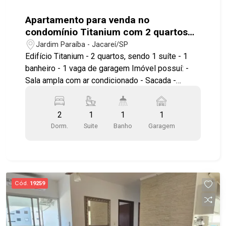
Apartamento para venda no
condomínio Titanium com 2 quartos
sendo 1 suíte - 62 m² - No bairro
Jardim Paraíba - Jacareí/SP
Jardim Paraíba - Jacareí
Edifício Titanium - 2 quartos, sendo 1 suíte - 1
banheiro - 1 vaga de garagem Imóvel possuí: -
Sala ampla com ar condicionado - Sacada -
Cozinha com armários - Área de serviço - Piso
laminado Prédio não possui lazer. Localizado no
2
1
1
1
bairro Jardim Paraíba, com localização
Dorm.
Suite
Banho
Garagem
privilegiada, próximo a supermercados,
facilitando a rotina com diversos serviços e
comércios ao redor. Conta também, com fácil
acesso a Dutra e principais vias da cidade.
Agende a sua visita! #GeracaoImoveis
Cód.
19259
#ApartamentoAVenda #Jacarei
#BairroJardimEuropa