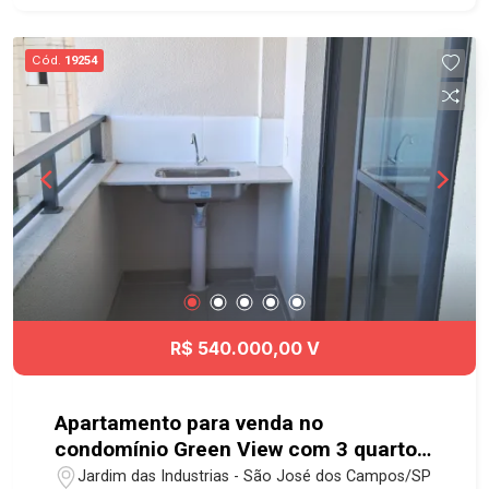
Cód.
19254
R$ 540.000,00 V
Apartamento para venda no
condomínio Green View com 3 quartos
sendo 1 suíte - 66,82 m² - No bairro
Jardim das Industrias - São José dos Campos/SP