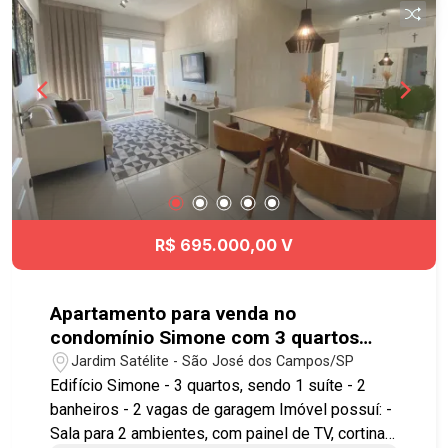
essenciais. Agende já sua visita!! #imobiliaria
#geraçãoimóveis #aptovenda #aptovendaSJC
#elevador
R$ 695.000,00 V
Apartamento para venda no
condomínio Simone com 3 quartos
sendo 1 suíte - 82 m² - No bairro
Jardim Satélite - São José dos Campos/SP
Jardim Satélite - SJC
Edifício Simone - 3 quartos, sendo 1 suíte - 2
banheiros - 2 vagas de garagem Imóvel possuí: -
Sala para 2 ambientes, com painel de TV, cortina