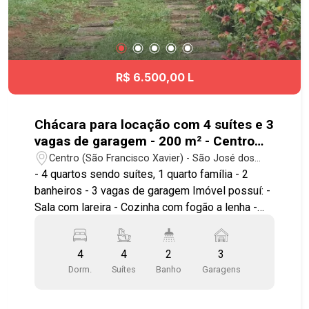
Presidente Dutra, facilitando o deslocamento
para diversas regiões da cidade. Agende já sua
visita! #imobiliaria #geraçãoimóveis #aptovenda
#aptovendaSJC #aceitapet #elevador
#ParqueIndustrial
R$ 6.500,00 L
Chácara para locação com 4 suítes e 3
vagas de garagem - 200 m² - Centro
(São Francisco Xavier)
Centro (São Francisco Xavier) - São José dos
Campos/SP
- 4 quartos sendo suítes, 1 quarto família - 2
banheiros - 3 vagas de garagem Imóvel possuí: -
Sala com lareira - Cozinha com fogão a lenha -
Área para mesas - Churrasqueira coberta -
Piscina - Pomar formado Ótima localização!
4
4
2
3
Agende sua visita! #geracaoimoveis #imobiliaria
Dorm.
Suítes
Banho
Garagens
#chacara #saofranciscoxavier