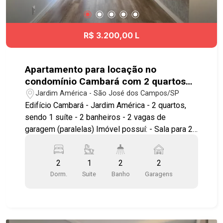
R$ 3.200,00 L
Apartamento para locação no
condomínio Cambará com 2 quartos
sendo 1 suíte - 61 m² - No bairro
Jardim América - São José dos Campos/SP
Jardim América - SJC
Edifício Cambará - Jardim América - 2 quartos,
sendo 1 suíte - 2 banheiros - 2 vagas de
garagem (paralelas) Imóvel possuí: - Sala para 2
ambientes com iluminação embutida e sanca em
gesso - Sacada - Cozinha americana - Repleto de
2
1
2
2
armários - Andar alto - Fechamento em vidro na
Dorm.
Suite
Banho
Garagens
sacada - Portaria 24hrs Lazer conta com: - 2
salões de festas - Salão de jogos adulto - Salão
de jogos Team - Academia - Salão de beleza
equipado - 2 churrasqueiras com forno de pizza -