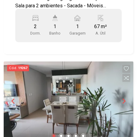
Sala para 2 ambientes - Sacada - Móveis
planejados em todos os ambientes - Cozinha
estilo americana, planejada - Área de serviço -
2
1
1
67 m²
Vista permanente para as montanhas - Sol da
Dorm.
Banho
Garagem
A. Útil
manhã Lazer com salão de festas, 3
churrasqueiras, brinquedoteca, quadra, área kids
e área verde. Ótima localização, próximo ao
Supermercado Spani, Supermercado Nagumo,
Hospital Municipal, além de contar com amplo
Cód.
19267
comércio nos arredores, Padaria Flamboyant,
bancos e lojas. Acesso fácil à Rodovia
Presidente Dutra, à Via Cambuí e às principais
regiões da cidade. Agende já sua visita!!
#imobiliaria #geraçãoimóveis #aptovenda
#aptovendaSJC #VistaVerde #aceitapet