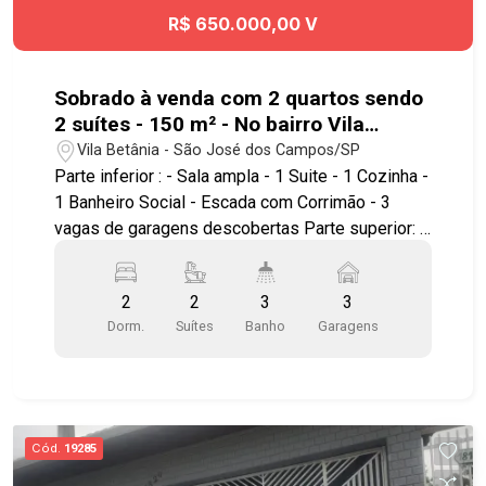
R$ 650.000,00 V
Sobrado à venda com 2 quartos sendo
2 suítes - 150 m² - No bairro Vila
Betânia - SJC
Vila Betânia - São José dos Campos/SP
Parte inferior : - Sala ampla - 1 Suite - 1 Cozinha -
1 Banheiro Social - Escada com Corrimão - 3
vagas de garagens descobertas Parte superior: -
Hall amplo - 1 Cozinha - 1 Suíte com closet *
Todos ambientes com piso frio Terraço : - Amplo
2
2
3
3
e uma área coberta com piso frio Excelente
Dorm.
Suítes
Banho
Garagens
localização , próximo ao Hospital Antoninho da
Rocha Marmo , Center Vale Shopping, Parque
Vicentina Aranha, além de contar com amplo
comércio nos arredores. Fácil acesso à Avenida
Heitor Villa Lobos , Avenida Francisco Jose
Cód.
19285
Longo , Av. Benedito Deputado Matarazzo, Anel