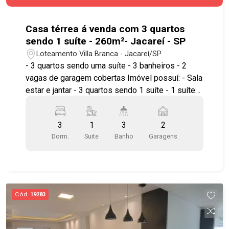
com lustre Demais casas: com água e luz
separados Todas as casas estão alugadas no
momento.
Casa térrea á venda com 3 quartos
sendo 1 suíte - 260m²- Jacareí - SP
Loteamento Villa Branca - Jacareí/SP
- 3 quartos sendo uma suíte - 3 banheiros - 2
vagas de garagem cobertas Imóvel possuí: - Sala
estar e jantar - 3 quartos sendo 1 suíte - 1 suíte
master com hidro e closet - Cozinha ampla -
Lavanderia com teto retrátil - Área gourmet com
3
1
3
2
piscina - Banheiro social - 2 vagas Ótima
Dorm.
Suite
Banho
Garagens
localização, próximo a comércios e serviços
essenciais que tornam o dia a dia mais prático e
confortável. Agende já sua visita!! #imobiliaria
#geraçãoimóveis #casavenda
#casavendaJacareí #casalocação
Cód.
19283
#casalocaçãoJacareí