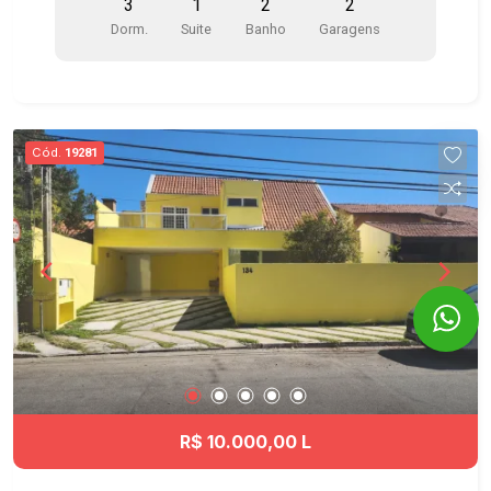
3
1
2
2
Cozinha com armários planejados, fogão e
Dorm.
Suite
Banho
Garagens
depurador - Suíte com closet e armários
planejados em um quarto - Ar-condicionado na
suíte - Área de serviço com armários -
Aquecedor a gás - Vagas próximas aos
elevadores Condomínio clube com 2 torres com
Cód.
19281
excelente infraestrutura, portaria 24 horas,
sistema de segurança monitorado por câmeras, 3
elevadores por torre, sistema de acesso por tag
e 25 vagas internas para visitantes. Itens de
lazer: - Piscina com raia de 25 metros - Piscina
infantil - Academia equipada com excelentes
aparelhos - Quadra Poliesportiva - Playground -
Brinquedoteca - Salão de Jogos - Salão de
festas adulto e infantil - Duas lindas áreas
gourmet com churrasqueiras - Cascata e Jardins
Ótima localização no Jardim Aquarius, um dos
R$ 10.000,00 L
bairros mais valorizados de São José dos
Campos, próximo ao Shopping Colinas,