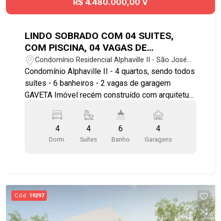
R$ 4.480.000,00 V
LINDO SOBRADO COM 04 SUITES,
COM PISCINA, 04 VAGAS DE
GARAGEM, RECÉM CONSTRUÍDA NO
Condomínio Residencial Alphaville II - São José
CONDOMINIO ALPHAVILLE II
dos Campos/SP
Condomínio Alphaville II - 4 quartos, sendo todos
suítes - 6 banheiros - 2 vagas de garagem
GAVETA Imóvel recém construído com arquitetura
moderna: - Cozinha com bancada, conceito aberto
com sala de jantar e a churrasqueira; - Piscina e
4
4
6
4
jardim; - Suíte master com banheira, cuba dupla
Dorm.
Suítes
Banho
Garagens
para o casal; - Quartos no piso superior; -
Varanda. Lazer e comodidades do condomínio: -
Área gourmet com churrasqueira - Salões de
festas - Academia - Quadra poliesportiva -
Bicicletário - Portaria e segurança 24 hs Próximo
Cód.
19297
de parques e praças Localizado próximo a
universidade Univap Agende já sua visita!!