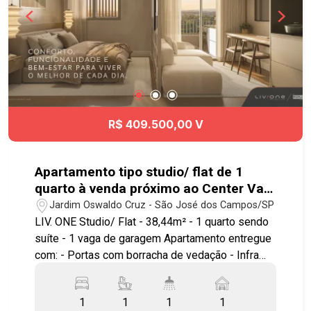
R$ 409.500,00 V
Apartamento tipo studio/ flat de 1
quarto à venda próximo ao Center Vale
em São José dos Campos | Liv.One
Jardim Oswaldo Cruz - São José dos Campos/SP
LIV. ONE Studio/ Flat - 38,44m² - 1 quarto sendo
suíte - 1 vaga de garagem Apartamento entregue
com: - Portas com borracha de vedação - Infra
para ar condicionado - Bancada e pias em granito
- Área de serviço integrada a varanda - Ponto
1
1
1
1
elétrico para churrasqueira grill - Janela com