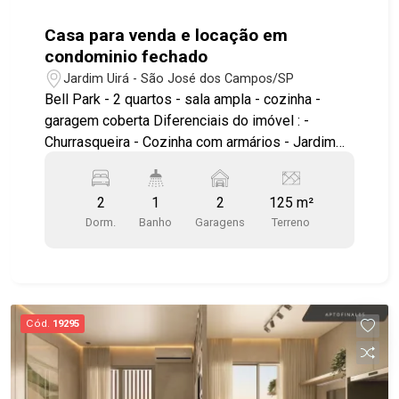
Casa para venda e locação em
condominio fechado
Jardim Uirá - São José dos Campos/SP
Bell Park - 2 quartos - sala ampla - cozinha -
garagem coberta Diferenciais do imóvel : -
Churrasqueira - Cozinha com armários - Jardim
Área comum do condominio piscina adulto e
infantil quadra churrasqueira academia salão de
2
1
2
125 m²
festas academia ao ar livre play ground excelente
Dorm.
Banho
Garagens
Terreno
localização, facil acesso as principais vias da
cidade, proximo da embraer e ao INPE #visite
#geracaoimoveis #imoveis #casacondominio
Cód.
19295