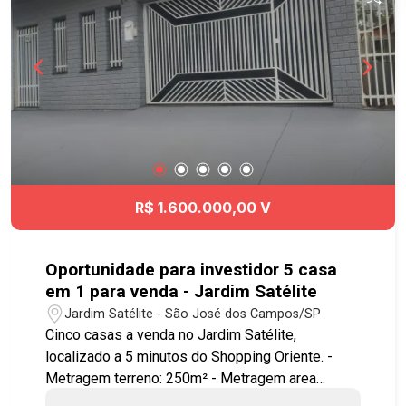
Viário e à Rodovia Presidente Dutra, Acesso fácil
á diversas regiões da cidade. Agende já sua
visita!! #vilabetânia #casavenda #imobiliaria
#geracaoimoveis
R$ 1.600.000,00 V
Oportunidade para investidor 5 casa
em 1 para venda - Jardim Satélite
Jardim Satélite - São José dos Campos/SP
Cinco casas a venda no Jardim Satélite,
localizado a 5 minutos do Shopping Oriente. -
Metragem terreno: 250m² - Metragem area
construída: Casa 1 (casa maior de cima): 221m²