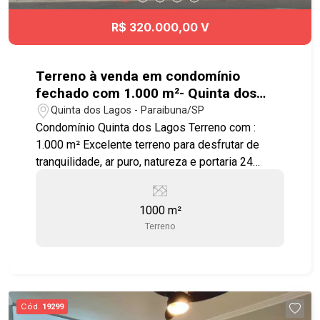
R$ 320.000,00 V
Terreno à venda em condomínio
fechado com 1.000 m²- Quinta dos
Lagos - Paraibuna
Quinta dos Lagos - Paraibuna/SP
Condomínio Quinta dos Lagos Terreno com :
1.000 m² Excelente terreno para desfrutar de
tranquilidade, ar puro, natureza e portaria 24
horas. Condomínio com toda infraestrutura , 653
mil m² de muito verde e 9 lagos, além de lazer
1000 m²
completo: - Quadra poliesportiva - 9 lagos -
Terreno
Bosque - Pista de Caminhada - Salão de Festas -
Academia ao ar livre - Campo de Futebol -
Churrasqueira - Clube - Lago - Piscina Adulto -
Piscina Infantil - Playground - Quadra
Poliesportiva - Salão de Festa - Salão de Jogos
Cód.
19299
O lugar dos seus sonhos junto à Natureza!!!