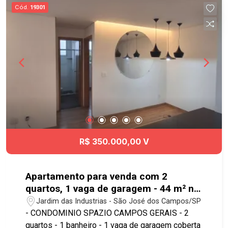
pontos para relaxar e curtir com a sua família. O
Cód.
19301
Terras Alpha São José dos Campos está
localizado no ponto alto de Urbanova, com fácil
acesso para universidades, escolas, hospital,
restaurantes, padarias, farmácias,
supermercados, comércio e serviços. Ligue e
agende a sua visita! #imobiliaria
#geraçãoimóveis #terrenovenda #SJC
#terrasalpha #condominiofechado #urbanova
R$ 350.000,00 V
Apartamento para venda com 2
quartos, 1 vaga de garagem - 44 m² no
bairro Jardim das Industrias
Jardim das Industrias - São José dos Campos/SP
- CONDOMINIO SPAZIO CAMPOS GERAIS - 2
quartos - 1 banheiro - 1 vaga de garagem coberta