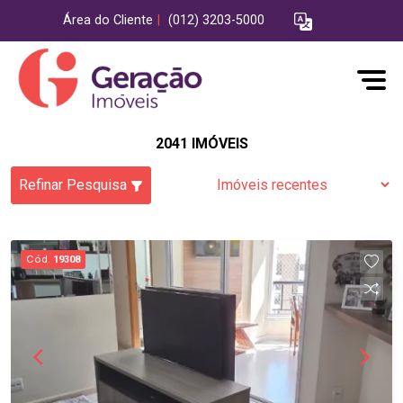
Área do Cliente
|
(012) 3203-5000
2041 IMÓVEIS
Refinar Pesquisa
Cód.
19308