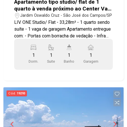
Apartamento tipo studio/ flat de 1
quarto à venda próximo ao Center Vale
em São José dos Campos | Liv.One
Jardim Oswaldo Cruz - São José dos Campos/SP
LIV. ONE Studio/ Flat - 33,28m² - 1 quarto sendo
suíte - 1 vaga de garagem Apartamento entregue
com: - Portas com borracha de vedação - Infra
para ar condicionado - Bancada e pias em granito
- Área de serviço integrada a varanda - Ponto
1
1
1
1
elétrico para churrasqueira grill - Janela com
Dorm.
Suite
Banho
Garagem
persiana integrada automatizada - Aquecimento a
gás nos chuveiros Ambientes pensados e
otimizados para circulação, maior conforto e
aproveitamento do espaço. LAZER E ÁREAS
COMUNS Piscina com prainha Solarium Mirante
Cód.
19293
Wellness Espaço yoga Fitness interno e externo
Fireplace Espaços gourmet Lounges Wine bar
Coworking Lavanderia compartilhada Minimarket
Delivery room Bicicletário Diferenciais de
investimento: localização estratégica ao lado do