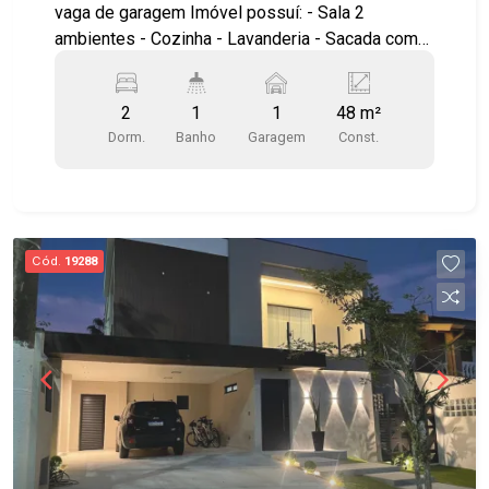
vaga de garagem Imóvel possuí: - Sala 2
ambientes - Cozinha - Lavanderia - Sacada com
fechamento de vidro - Sol da manhã - Andar baixo
Localização privilegiada, no Terra Brasilis!
2
1
1
48 m²
Próximo à saída para Dutra, anel viário, Shopping
Dorm.
Banho
Garagem
Const.
Centervale, Drogarias, Supermercados e padarias
Agende uma visita!!! #imobiliaria
#aptoparavenda #Terrabrasilis #residencialaraça
#reflora
Cód.
19288