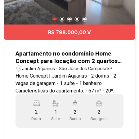
R$ 798.000,00 V
Apartamento no condomínio Home
Concept para locação com 2 quartos
sendo 1 suíte - 67 m² - No bairro
Jardim Aquarius - São José dos Campos/SP
Jardim Aquarius - SJC
Home Concept | Jardim Aquarius - 2 dorms - 2
vagas de garagem - 1 suíte - 1 banheiro
Características do apartamento: - 67 m² - 20º
andar - Vista permanente para o vale e
montanhas - Sol da manhã - 2 vagas de garagem
2
1
2
2
cobertas - Varanda gourmet com fechamento em
Dorm.
Suite
Banho
Garagens
vidro - Cozinha com móveis planejados -
Armários planejados nos dormitórios - Ar-
condicionado nos 2 quartos - Excelente