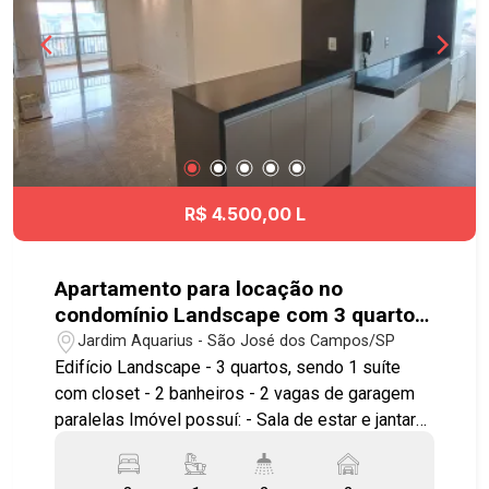
R$ 4.500,00 L
Apartamento para locação no
condomínio Landscape com 3 quartos
sendo 1 suíte - 76 m² - No bairro
Jardim Aquarius - São José dos Campos/SP
Jardim Aquarius - SJC
Edifício Landscape - 3 quartos, sendo 1 suíte
com closet - 2 banheiros - 2 vagas de garagem
paralelas Imóvel possuí: - Sala de estar e jantar
com painel de TV e estante na sala de estar -
Varanda gourmet fechada com vidro articulável -