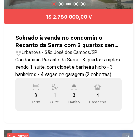
R$ 2.780.000,00 V
Sobrado à venda no condomínio
Recanto da Serra com 3 quartos sendo
1 suíte - 244 m² - Urbanova - SJC
Urbanova - São José dos Campos/SP
Condomínio Recanto da Serra - 3 quartos amplos
sendo 1 suíte, com closet e banheira hidro - 3
banheiros - 4 vagas de garagem (2 cobertas)
Imóvel possuí: - Sala ampla com 2 ambientes,
sala de TV, sala de jantar e sala de estar -
3
1
3
4
Cozinha com copa com armários planejados -
Dorm.
Suite
Banho
Garagens
Churrasqueira Gourmet com coifa - Piscina
automatizada com cascata e hidro - Acabamento
premium em louças e metais - Projeto de
iluminação e paisagismo - Preparação para carro
elétrico - Ar condicionado na sala e na suíte -
Cód.
19287