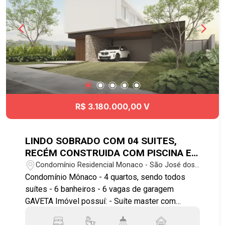
R$ 3.180.000,00 V
LINDO SOBRADO COM 04 SUITES,
RECÉM CONSTRUIDA COM PISCINA E
06 VAGAS DE GARAGEM
Condomínio Residencial Monaco - São José dos
Campos/SP
Condomínio Mônaco - 4 quartos, sendo todos
suítes - 6 banheiros - 6 vagas de garagem
GAVETA Imóvel possuí: - Suíte master com
banheira, cuba dupla para o casal; - Cozinha com