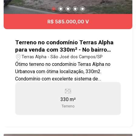
tempo e agende agora mesmo sua visita!!!
#jardimdasindustrias #sobrado #viaoeste
#Angloalante #Ibaji
R$ 585.000,00 V
Terreno no condomínio Terras Alpha
para venda com 330m² - No bairro
Urbanova - SJC
Terras Alpha - São José dos Campos/SP
Ótimo terreno no condomínio Terras Alpha no
Urbanova com ótima localização, 330m2.
Condomínio com excelente sistema de
segurança, monitoramento e portaria 24 horas,
circuito interno de TV, fechamento do perímetro,
330 m²
com diversos espaços voltados para a prática de
Terreno
atividades em família com segurança. Com mais
de 241.792,27 m² de área verde, o
empreendimento traz uma verdadeira integração
entre a sua vida e a natureza com diversos