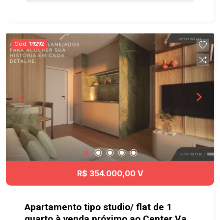
Quadra Gramada, Quadra Esportiva, cercado de
muito verde com mais de 20.000m² e com uma
maravilhosa vista privilegiada da Serra.
Localizado no novo e mais valorizado lado de
Cód.
19292
Caçapava, o Santa Monica tem fácil acesso à
Dutra e a Rodovia Carvalho Pinto, além de ficar
próximo à clínica médica, supermercado e posto
de gasolina. Ainda, conta com um Mall com 7
lojas para sua comodidade. Agende já sua visita!!
#imobiliaria #geraçãoimóveis #terrenovenda
#terrenovendaCaçapava #Caçapava
R$ 354.000,00 V
Apartamento tipo studio/ flat de 1
quarto à venda próximo ao Center Vale