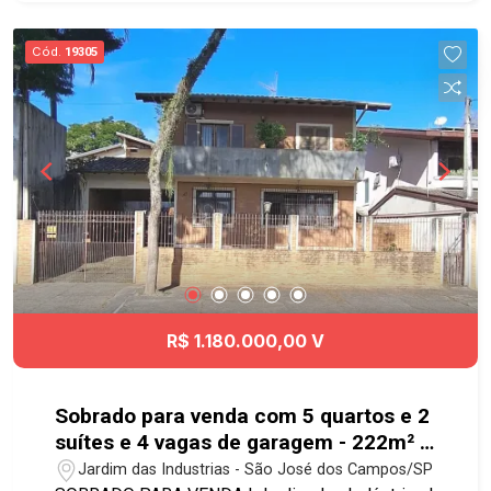
iluminação e ventilação natural Pronto para morar
Lazer do condomínio: - Piscina adulto - Piscina
Cód.
19305
infantil - Academia - Academia ao ar livre -
Quadra poliesportiva - Salão de festas - Salão de
jogos - Churrasqueira - Playground -
Brinquedoteca - Bicicletário Próximo ao Colinas
Shopping, Aquarius Open Mall, avenida Cassiano
Ricardo, padarias e supermercados. #aptoavenda
#geracaoimoveis #venda #apartamento
R$ 1.180.000,00 V
Sobrado para venda com 5 quartos e 2
suítes e 4 vagas de garagem - 222m² -
Jardim das Indústrias
Jardim das Industrias - São José dos Campos/SP