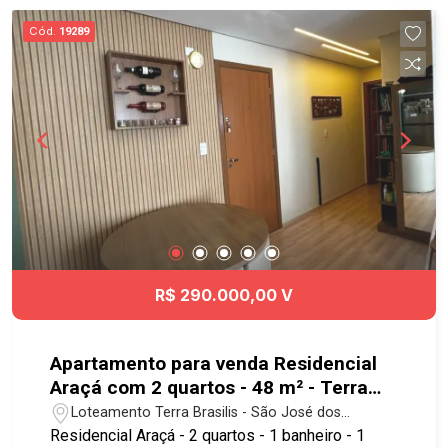
Cód.
19289
R$ 290.000,00 V
Apartamento para venda Residencial
Araçá com 2 quartos - 48 m² - Terra
Brasilis - SJC
Loteamento Terra Brasilis - São José dos
Campos/SP
Residencial Araçá - 2 quartos - 1 banheiro - 1