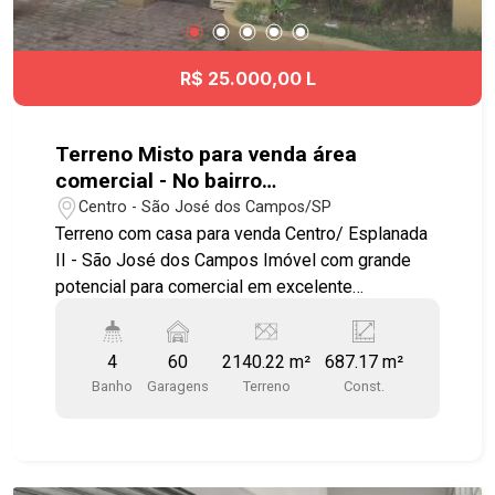
R$ 25.000,00 L
Terreno Misto para venda área
comercial - No bairro
Centro/Esplanada II - São José dos
Centro - São José dos Campos/SP
Campos SP
Terreno com casa para venda Centro/ Esplanada
II - São José dos Campos Imóvel com grande
potencial para comercial em excelente
localização. Área de terreno com 2.140,22 M²
Zoneamento CR5, Categoria de Uso CS1-A Casa
4
60
2140.22 m²
687.17 m²
com 687 M² de área construída e o restante um
Banho
Garagens
Terreno
Const.
terreno com fundo para o banhado. Possibilidade
de composição com a área vizinha totalizando
3626,06 M² de área frente com 30,25 metros. Já
estruturado para uma clínica médica com 15