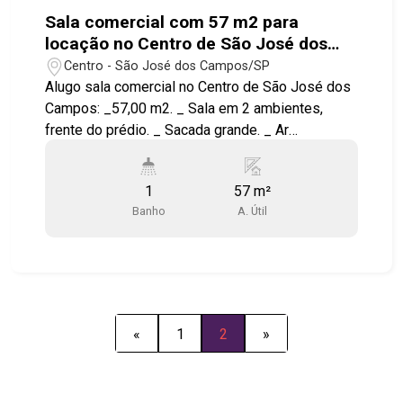
Sala comercial com 57 m2 para
locação no Centro de São José dos
Campos
Centro - São José dos Campos/SP
Alugo sala comercial no Centro de São José dos
Campos: _57,00 m2. _ Sala em 2 ambientes,
frente do prédio. _ Sacada grande. _ Ar
condicionado. _ Muito bem localizada, ao lado de
estacionamento e diversos comércios. _ Ligue-
1
57 m²
me e agende a sua visita!
Banho
A. Útil
«
1
2
»