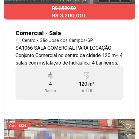
R$ 3.500,00
R$ 3.200,00 L
Comercial - Sala
Centro - São José dos Campos/SP
SA1066 SALA COMERCIAL PARA LOCAÇÃO
Conjunto Comercial no centro da cidade 120 m², 4
salas com instalação de hidráulica, 4 banheiros, 1
copa, recepção. Excelente para Clínica
Odontológica, Clinica Média, Seguradoras. PT
4
120 m²
1066
Banho
A. Útil
Cód.
1334