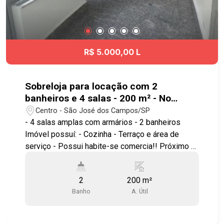
R$ 5.000,00 L
Sobreloja para locação com 2
banheiros e 4 salas - 200 m² - No
bairro Centro - SJC
Centro - São José dos Campos/SP
- 4 salas amplas com armários - 2 banheiros
Imóvel possuí: - Cozinha - Terraço e área de
serviço - Possui habite-se comercia!! Próximo à
Igreja Matriz, Mercado Municipal, loja Busca
Busca, Bar do Coronel, Banhado, lojas comerciais
2
200 m²
e amplo comércio local. Conta com fácil acesso
Banho
A. Útil
ao Calçadão, Terminal Central e às principais vias
da cidade, como Avenida São José, Avenida
Nelson D`Ávila e Anel Viário, facilitando o