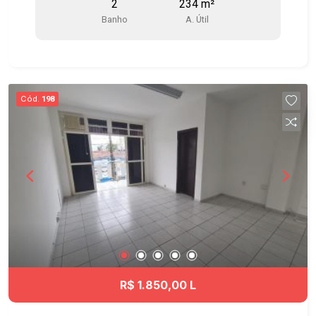
2
234 m²
Banho
A. Útil
Cód.
198
R$ 1.850,00 L