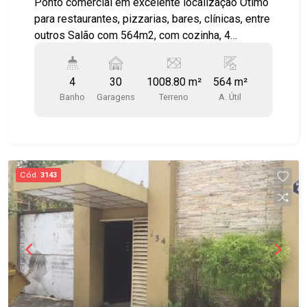
Ponto comercial em excelente localização Ótimo
para restaurantes, pizzarias, bares, clínicas, entre
outros Salão com 564m2, com cozinha, 4
banheiros, estacionamento para 30 carros. Área
de terreno 1008,80 ACEITA CARÊNCIA PARA
4
30
1008.80 m²
564 m²
REFORMA
Banho
Garagens
Terreno
A. Útil
Cód.
3143