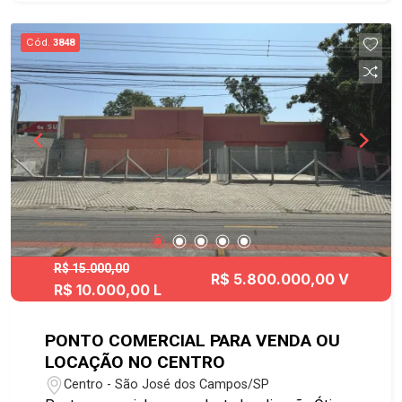
deslocamento para diversas regiões da cidade.
Agende já sua visita!! #imobiliaria
Cód.
3848
#geraçãimóveis #sobrelojalocação
#sobrelojalocaçãoSJC #Centro
R$ 15.000,00
R$ 5.800.000,00 V
R$ 10.000,00 L
PONTO COMERCIAL PARA VENDA OU
LOCAÇÃO NO CENTRO
Centro - São José dos Campos/SP