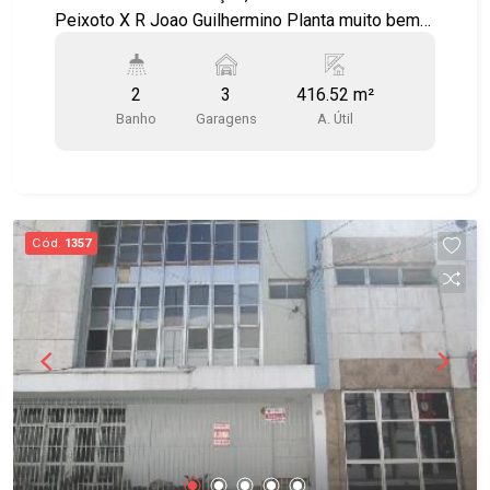
Peixoto X R Joao Guilhermino Planta muito bem
distribuída e localização excelente. Loja com 2
banheiros e espaço para copa com pia, sacada
2
3
416.52 m²
técnica para ar condicionado. Edifício Osvaldo
Banho
Garagens
A. Útil
Cruz
Cód.
1357