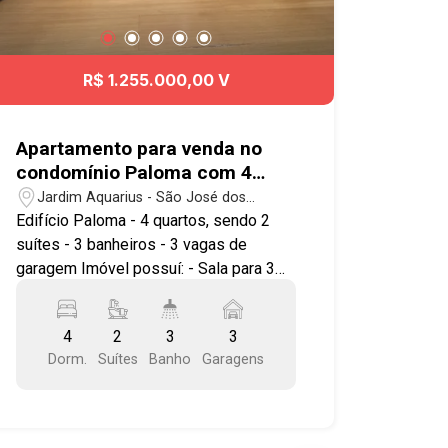
R$ 1.255.000,00 V
Apartamento para venda no
condomínio Paloma com 4
quartos sendo 2 suítes - 217
Jardim Aquarius - São José dos
m² - No bairro Jardim Aquarius
Campos/SP
Edifício Paloma - 4 quartos, sendo 2
- SJC
suítes - 3 banheiros - 3 vagas de
garagem Imóvel possuí: - Sala para 3
ambientes (estar, jantar e TV) - Cozinha
planejada - Armários planejados nos
4
2
3
3
quartos - Banheiro social - Varanda -
Dorm.
Suítes
Banho
Garagens
Lavabo - Área de serviço - Andar alto
Lazer completo com piscina,
playground, churrasqueira, quadra
esporte, salão de jogos, sala fitness,