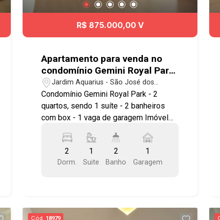
R$ 875.000,00 V
Apartamento para venda no
condomínio Gemini Royal Park
com 2 quartos sendo 1 suíte -
Jardim Aquarius - São José dos
77 m² - No bairro Jardim
Campos/SP
Condomínio Gemini Royal Park - 2
Aquarius
quartos, sendo 1 suíte - 2 banheiros
com box - 1 vaga de garagem Imóvel
possuí: - Móveis planejados nos
quartos, banheiros e cozinha. - Área de
2
1
2
1
Serviço - Preparação Ar condicionado
Dorm.
Suite
Banho
Garagem
nos quartos - Varanda Social e na área
de serviço, ambas fechadas com vidros
- Hobby Box Lazer do condomínio: -
Piscina - Salão de Festas -
Churrasqueiras - Playground Aqui você
Cód.
18979