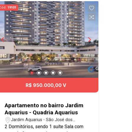
salão de festas e sauna! O bairro
Cód.
19101
Jardim Aquarius está localizado na
região centro-oeste de São José dos
Campos, possui lindas praças e
qualidade de vida. Aqui você está
próximo ao Tauste, Carrefour, Pão de
Açúcar, Shopping Colinas e tem fácil
acesso à Dutra e demais regiões da
cidade. Agende já sua visita!
#imobiliaria #geraçãoimóveis
#aptovenda #aptovendaSJC
#JardimAquarius #aceitapet #elevador
R$ 950.000,00 V
Apartamento no bairro Jardim
Aquarius - Quadria Aquarius
Jardim Aquarius - São José dos
Campos/SP
2 Dormitórios, sendo 1 suíte Sala com