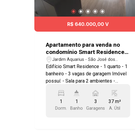
R$ 640.000,00 V
Apartamento para venda no
condomínio Smart Residence
com 1 quarto e 3 vagas de
Jardim Aquarius - São José dos
garagem - 37 m² - No bairro
Campos/SP
Edifício Smart Residence - 1 quarto - 1
Jardim Aquarius - SJC
banheiro - 3 vagas de garagem Imóvel
possuí: - Sala para 2 ambientes -
Sacada - Armários planejados - Ar
condicionado - Cozinha estilo
1
1
3
37 m²
americana planejada - Área de serviço -
Dorm.
Banho
Garagens
A. Útil
Portaria 24h e lavanderia. Lazer com
Piscina coberta, Academia, Espaço
Gourmet e Home Office Ótima
localização, próximo ao Shopping