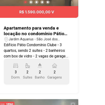
R$ 1.590.000,00 V
Apartamento para venda e
locação no condomínio Pátio
Condomínio Clube com 3
Jardim Aquarius - São José dos
quartos sendo 2 suíte - 125 m²
Campos/SP
Edifício Pátio Condomínio Clube - 3
- no bairro Jardim Aquarius -
quartos, sendo 2 suítes - 2 banheiros
SJC
com box de vidro - 2 vagas de garagem
cobertas e paralelas Imóvel possuí: -
Sala ampla para 2 ambientes - Copa e
3
2
2
2
cozinha com armários planejados -
Dorm.
Suítes
Banho
Garagens
Todos os quartos com armário
planejados - Escritório planejado para
Home office - Varanda gourmet com
fechamento em vidro - Aquecimento a
gás Condomínio clube com: - Piscina
Cód.
18960