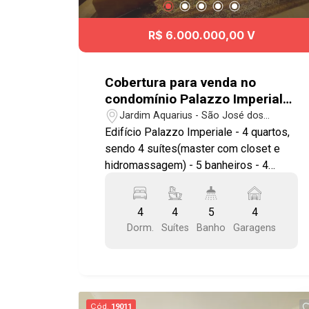
Anel Viário e às principais regiões da
cidade. Agende já sua visita!!
R$ 6.000.000,00 V
#imobiliaria #geraçãoimóveis
#aptovenda #aptovenda #Quadria
#JardimAquarius
Cobertura para venda no
condomínio Palazzo Imperiale
com 4 suítes e 4 vagas de
Jardim Aquarius - São José dos
garagem - 424m² - No bairro
Campos/SP
Edifício Palazzo Imperiale - 4 quartos,
Jardim Aquarius - SJC
sendo 4 suítes(master com closet e
hidromassagem) - 5 banheiros - 4
vagas de garagem cobertas Imóvel
possuí: - Sala 3 ambientes(estar, jantar
4
4
5
4
e TV) com ar condicionado central -
Dorm.
Suítes
Banho
Garagens
Varanda envidraçada com churrasqueira,
ar condicionado. - Cozinha planejada
ampla - Armários planejados em todos
os ambientes - Área de serviço com
despensa - Quarto e Banheiro de
Cód.
19011