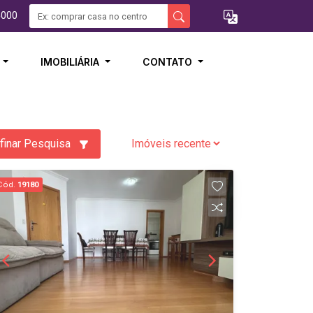
5000
I
IMOBILIÁRIA
CONTATO
finar Pesquisa
Cód.
19180