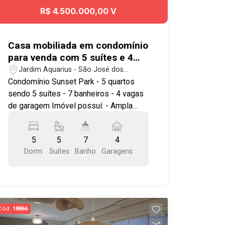
R$ 4.500.000,00 V
Casa mobiliada em condomínio
para venda com 5 suítes e 4
vagas de garagem - 460m² -
Jardim Aquarius - São José dos
Jardim Aquarius
Campos/SP
Condomínio Sunset Park - 5 quartos
sendo 5 suítes - 7 banheiros - 4 vagas
de garagem Imóvel possuí: - Ampla
sala de estar e jantar - Cozinha e copa -
1 Suíte Master com banheira - 3 suítes
5
5
7
4
amplas - 1 Suíte extra externo
Dorm.
Suítes
Banho
Garagens
(escritório, atelier, academia...) - Área
gourmet com churrasqueira - Piscina e
jardim - Sala de TV ampla - Escritório -
Mobília e eletros O bairro Jardim
Aquarius está localizado na região
Cód.
18866
centro-oeste de São José dos