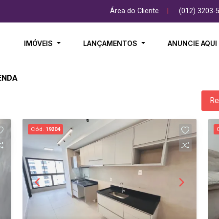
Área do Cliente
|
(012) 3203-
IMÓVEIS
LANÇAMENTOS
ANUNCIE AQU
ENDA
Re
Cód.
19204