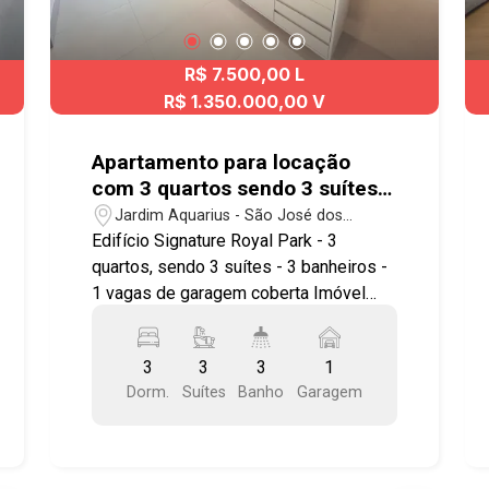
R$ 7.500,00 L
R$ 1.350.000,00 V
Apartamento para locação
com 3 quartos sendo 3 suítes -
83,66 no bairro Jardim
Jardim Aquarius - São José dos
Aquarius
Campos/SP
Edifício Signature Royal Park - 3
quartos, sendo 3 suítes - 3 banheiros -
1 vagas de garagem coberta Imóvel
possuí: - 1 suíte ampla com closet, 2
quartos com suítes americanas, todos
3
3
3
1
com armários planejados, ar
Dorm.
Suítes
Banho
Garagem
condicionado, persianas correr
automatizadas com controle remoto -
Sala ampla e integrada com a cozinha,
armários planejados e gabinete, ar