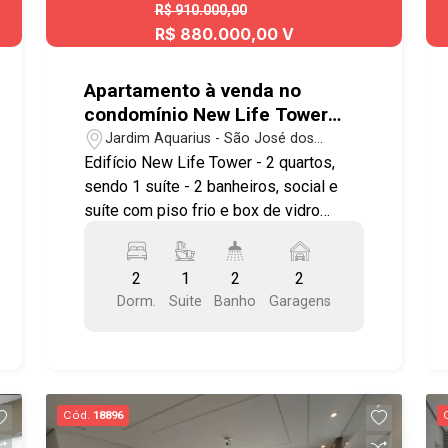
R$ 910.000,00
R$ 880.000,00 V
Apartamento à venda no
condomínio New Life Tower
com 2 quartos sendo 1 suíte -
Jardim Aquarius - São José dos
75 m² Jardim Aquarius
Campos/SP
Edifício New Life Tower - 2 quartos,
sendo 1 suíte - 2 banheiros, social e
suíte com piso frio e box de vidro
blindex - 2 vaga de garagem fixa e
coberta Imóvel possuí: - Sala ampla,
2
1
2
2
rack, teto rebaixado, ar condicionado,
Dorm.
Suite
Banho
Garagens
toda em piso laminado - Cozinha ampla
com armários planejados e piso frio -
Quartos com armários embutidos,
ventilador de teto e piso laminado -
Sacada com piso frio - Área de serviço
Cód.
18896
com armários e piso frio - Vista Livre -