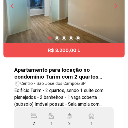
R$ 3.200,00 L
Apartamento para locação no
condomínio Turim com 2 quartos
sendo 1 suíte - 68 m² - No bairro
Centro - São José dos Campos/SP
Centro - SJC
Edifício Turim - 2 quartos, sendo 1 suíte com
planejados - 2 banheiros - 1 vaga coberta
(subsolo) Imóvel possuí: - Sala ampla com
sacada integrada e fechamento em vidros -
Cozinha planejada - Área de serviço Localização
2
1
2
1
excelente próximo ao Univap, curso Poliedro, em