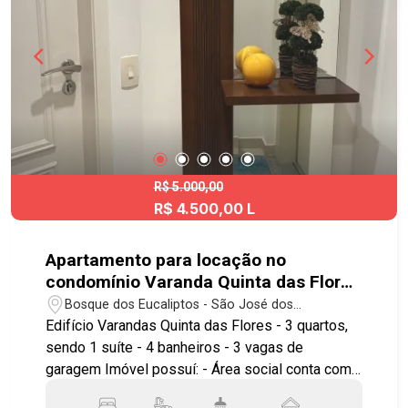
minutos do Carrefour, próximo à rodovia
Presidente Dutra, próximo à padaria Pampulha,
bancos Itaú e Bradesco, droga Raia e drogaria
São Paulo. Agende já sua visita!! #imobiliaria
#geraçãoimóveis #aptolocação
#aptolocaçãoSJC #JardimDasIndustrias
R$ 5.000,00
R$ 4.500,00 L
Apartamento para locação no
condomínio Varanda Quinta das Flores
com 3 quartos sendo 1 suíte - 128 m² -
Bosque dos Eucaliptos - São José dos
No bairro Bosque dos Eucaliptos - SJC
Campos/SP
Edifício Varandas Quinta das Flores - 3 quartos,
sendo 1 suíte - 4 banheiros - 3 vagas de
garagem Imóvel possuí: - Área social conta com
ampla sala climatizada com ar-condicionado,