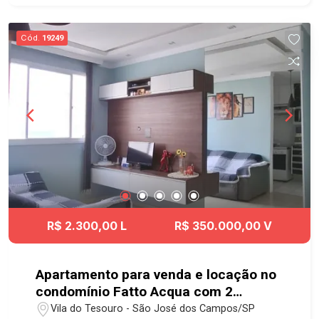
#visttaflamboyant #sjcampos
Cód.
19249
R$ 2.300,00 L
R$ 350.000,00 V
Apartamento para venda e locação no
condomínio Fatto Acqua com 2
quartos e 1 vaga de garagem - 45,23
Vila do Tesouro - São José dos Campos/SP