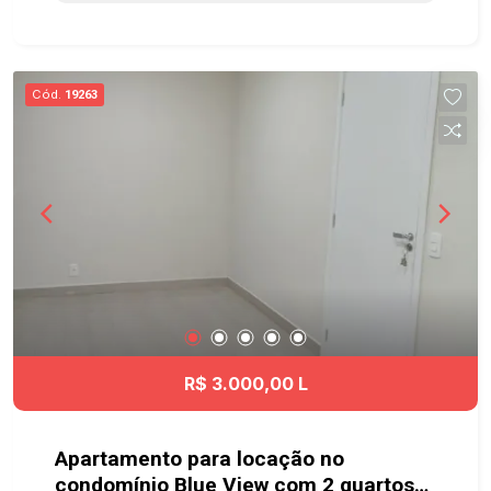
salões de festas - Salão de jogos adulto - Salão
de jogos Team - Academia - Salão de beleza
equipado - 2 churrasqueiras com forno de pizza -
Quadra - Brinquedoteca - Playground - Mercado
Cód.
19263
Excelente localização, próximo do Shopping
Oriente, academia Panobianco e
comércio/serviços em geral. Fácil acesso à
Rodovia Dutra e ao sistema viário da cidade.
Agende já sua visita!! #imobiliaria
#geraçãoimóveis #aptolocação
#aptolocaçãoSJC #JardimAmérica
R$ 3.000,00 L
Apartamento para locação no
condomínio Blue View com 2 quartos