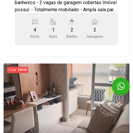
banheiros - 2 vagas de garagem cobertas Imóvel
possuí: - Totalmente mobiliado - Ampla sala para
2 ambientes - Cozinha planejada - Sacada -
Escritório - Repleto de armários planejados -
4
1
2
2
Área de serviço ampla com armário - Portaria 24
Dorm.
Suite
Banho
Garagens
horas Lazer com piscina adulto e infantil,
churrasqueira, academia, salão de festas Ótima
localização, no Jardim Satélite, próximo ao Vale
Sul Shopping, agências do Banco do Brasil,
Bradesco, Itaú e Santander, além de escolas
Cód.
19110
públicas e particulares, como o Colégio Poliedro.
Fácil acesso às Avenidas Andrômeda e Cidade
Jardim, ao Anel Viário e à Rodovia Presidente
Dutra, proporcionando deslocamento rápido para
todas as regiões da cidade. Agende já sua
visita!! #imobiliaria #geraçãoimóveis
#aptolocação #aptolocaçãoSJC #JardimSatélite