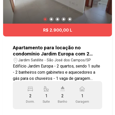
R$ 2.900,00 L
Apartamento para locação no
condomínio Jardim Europa com 2
quartos sendo 1 suíte - 63 m² - Jardim
Jardim Satélite - São José dos Campos/SP
Satélite - SJC
Edifício Jardim Europa - 2 quartos, sendo 1 suíte
- 2 banheiros com gabinetes e aquecedores a
gás para os chuveiros - 1 vaga de garagem
Imóvel possuí: - Sala - Sacada com churrasqueira
- Cozinha Armários na cozinha e área de serviço -
2
1
2
1
Preparação para ar condicionado na suíte e
Dorm.
Suite
Banho
Garagem
janelas dos quartos com persianas blackout
Condomínio com piscina (adulto e infantil),