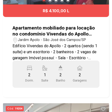
R$ 4.100,00 L
Apartamento mobiliado para locação
no condomínio Vivendas do Apollo
com 2 quartos sendo 1 suíte - 83 m² -
Jardim Apolo - São José dos Campos/SP
No bairro Jardim Apolo
Edifício Vivendas do Apollo - 2 quartos (sendo 1
suíte) e um escritorio - 2 banheiros - 2 vagas de
garagem Imóvel possuí: - Sala - Escritório -
Cozinha com planejados - Área de serviço * ar
condicionado na sala e escritório, móveis sob
2
1
2
2
medida, sofá, geladeira, microondas, máquina de
Dorm.
Suite
Banho
Garagens
lavar louça, máquina de lavar roupa, mesa de
jantar, guarda roupa amplo, decorado * Lazer do
condomínio: tem piscina adulto e infantil,
churrasqueira, quadra, 3 salões de festa, sauna e
playground Localizado em uma das regiões mais
Cód.
19204
nobres de São José dos Campos, próximo ao