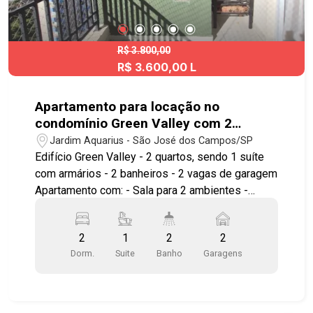
R$ 3.800,00
R$ 3.600,00 L
Apartamento para locação no
condomínio Green Valley com 2
quartos sendo 1 suíte - 64 m² - No
Jardim Aquarius - São José dos Campos/SP
bairro Jardim Aquarius - SJC
Edifício Green Valley - 2 quartos, sendo 1 suíte
com armários - 2 banheiros - 2 vagas de garagem
Apartamento com: - Sala para 2 ambientes -
Varanda gourmet - Cozinha planejada -
Aquecedor a gás - Área de serviço Lazer com: -
2
1
2
2
Piscina - Churrasqueira - Playground - Sala de
Dorm.
Suite
Banho
Garagens
ginástica - Salão de festas - Salão de jogos
Próximo ao Colinas Shopping, Carrefour, Oba
Hortifruti, contando com ampla infraestrutura de
comércio e serviços nos arredores. A poucos