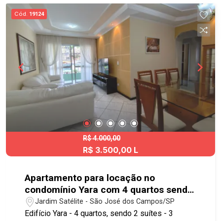
minutos da Praça Ulisses Guimarães e de
Cód.
19124
diversas áreas de lazer e convivência da região.
Acesso fácil à Avenida Cassiano Ricardo, ao Anel
Viário e à Rodovia Presidente Dutra,
proporcionando rápida mobilidade para todas as
regiões da cidade. Agende sua visita!!!
imobiliaria geraçãoimóveis aptolocação
aptolocaçãoSJC JardimAquarius aceitapet
elevador
R$ 4.000,00
R$ 3.500,00 L
Apartamento para locação no
condomínio Yara com 4 quartos sendo
2 suíte - 108 m² - No bairro Jardim
Jardim Satélite - São José dos Campos/SP
Satélite - SJC
Edifício Yara - 4 quartos, sendo 2 suítes - 3