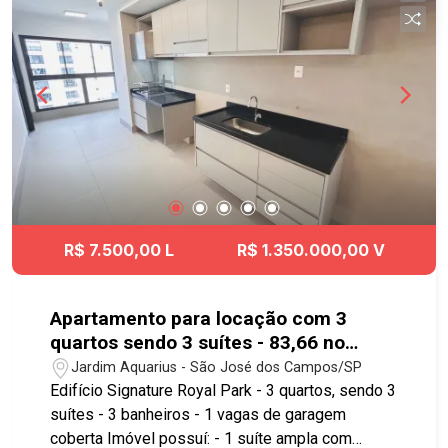
Arco da Inovação e ao Shopping Colinas. Região
com excelente infraestrutura, perto de
supermercados, farmácias, restaurantes,
academias, postos de gasolina e com fácil
acesso às principais vias da cidade. Ideal para
quem busca conforto, praticidade e qualidade de
vida. #aptolocacao #imobiliaria #geracaoimoveis
R$ 7.500,00 L
R$ 1.350.000,00 V
Apartamento para locação com 3
quartos sendo 3 suítes - 83,66 no
bairro Jardim Aquarius
Jardim Aquarius - São José dos Campos/SP
Edifício Signature Royal Park - 3 quartos, sendo 3
suítes - 3 banheiros - 1 vagas de garagem
coberta Imóvel possuí: - 1 suíte ampla com