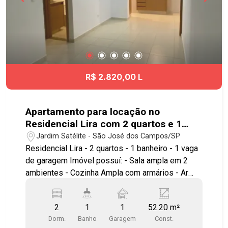
#JardimSãoDimas
R$ 2.820,00 L
Apartamento para locação no
Residencial Lira com 2 quartos e 1
vaga de garagem - 52m² - Jardim
Jardim Satélite - São José dos Campos/SP
Satélite - SJC
Residencial Lira - 2 quartos - 1 banheiro - 1 vaga
de garagem Imóvel possuí: - Sala ampla em 2
ambientes - Cozinha Ampla com armários - Ar
condicionado em 3 ambientes - Área de Serviço
com armários - Armários em um dos quartos -
2
1
1
52.20 m²
Varanda com vista livre - Apartamento novo
Dorm.
Banho
Garagem
Const.
Localizado no bairro Jardim Satélite, região sul