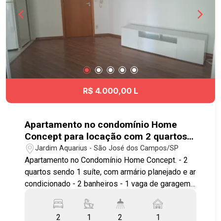
acesso às principais vias urbanas, serviços,
comércio, escolas, restaurantes e opções de
lazer da cidade. Agende já sua visita!!
#imobiliaria #geraçãoimóveis #aptovenda
#aptovendaSJC #aptolocaçãoSJC #aceitapet
R$ 4.000,00 L
Apartamento no condomínio Home
Concept para locação com 2 quartos
sendo 1 suíte - 67 m² - No bairro
Jardim Aquarius - São José dos Campos/SP
Jardim Aquarius - SJC
Apartamento no Condomínio Home Concept. - 2
quartos sendo 1 suíte, com armário planejado e ar
condicionado - 2 banheiros - 1 vaga de garagem
para 2 carros de pequeno porte coberta Imóvel
possuí: - Sala com rack - Sacada com
2
1
2
1
churrasqueira - Cozinha planejada com fogão,