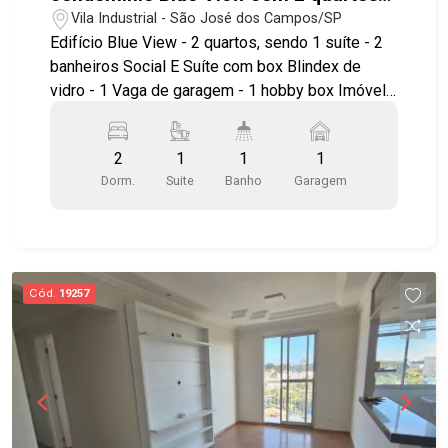
sendo 1 suíte - 56,31 m² - No bairro
Vila Industrial - São José dos Campos/SP
Vila Industrial - SJC
Edifício Blue View - 2 quartos, sendo 1 suíte - 2
banheiros Social E Suíte com box Blindex de
vidro - 1 Vaga de garagem - 1 hobby box Imóvel
possuí: - Sala ampla com piso Laminado e
sacada - Sacada com piso frio - Cozinha ampla
2
1
1
1
com gabinete e piso frio - Quartos com piso
Dorm.
Suite
Banho
Garagem
laminado Condomínio novo e completo em lazer:
- Hobby box - Pet Space - Mirante - Piscina
acessível - Prainha - Piscina Infantil -
Brinquedoteca - Parquinho e playground -
Quadras - Academia completa - Delivery space -
Cód.
19257
Drone point delivery System - sistema de
atenuação sonora - Uber point - Car Wash -
Electric Park para carro elétrico Ótima localização
na Vila Industrial, próximo ao Supermercado
Atacadão, Havan, diversos comércios e serviços
que facilitam o dia a dia. A região Leste conta