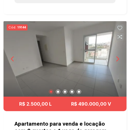
de São José dos Campos. Próximo ao Vale Sul
Shoping, mercado Tenta Atacado, Atacadão,
próximo ao parque João do Pulo e com fácil
acesso a Dutra e anel viário. Agende a sua visita
Cód.
19144
agora mesmo. #Apartamento #Locacao #SJC
#geracaoimoveis #aptoSJC #elevador
R$ 2.500,00 L
R$ 490.000,00 V
Apartamento para venda e locação