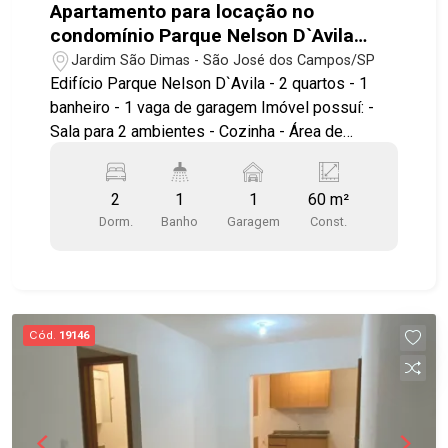
Apartamento para locação no
condomínio Parque Nelson D`Avila
com 2 quartos e 1 vaga de garagem -
Jardim São Dimas - São José dos Campos/SP
60 m² - No bairro Jardim São Dimas -
Edifício Parque Nelson D`Avila - 2 quartos - 1
SJC
banheiro - 1 vaga de garagem Imóvel possuí: -
Sala para 2 ambientes - Cozinha - Área de
serviço - Vagas de garagem rotativa Lazer:
Churrasqueira, salão de festas e playground.
2
1
1
60 m²
Próximo ao Parque Santos Dumont, CenterVale
Dorm.
Banho
Garagem
Const.
Shopping, CTA, ITA, além de ampla variedade de
comércios. Conta com infraestrutura completa
nos arredores e excelente mobilidade urbana.
Fácil acesso às Avenidas Nelson D?Ávila, João
Guilhermino e Adhemar de Barros, além do Anel
Cód.
19146
Viário e da Rodovia Presidente Dutra,
proporcionando acessos rápidos e práticos para
todas as regiões da cidade. Agende já sua
visita!! #imobiliaria #geraçãoimóveis
#aptolocação #aptolocaçãoSJC