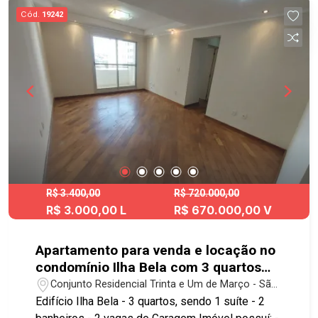
ao Centro e ao sistema viário da cidade. Agende
Cód.
19242
já sua visita!! #imobiliaria #geraçãoimóveis
#aptolocação #aptolocaçãoSJC #JardimPaulista
#elevador
R$ 3.400,00
R$ 720.000,00
R$ 3.000,00 L
R$ 670.000,00 V
Apartamento para venda e locação no
condomínio Ilha Bela com 3 quartos
sendo 1 suíte - 72 m² - No bairro
Conjunto Residencial Trinta e Um de Março - São
Conjunto Residencial Trinta e Um de
José dos Campos/SP
Edifício Ilha Bela - 3 quartos, sendo 1 suíte - 2