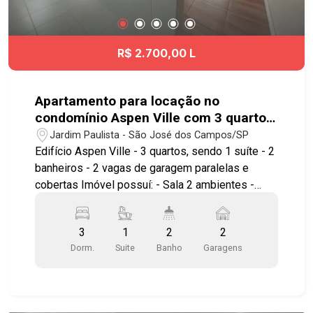
R$ 2.700,00 L
Apartamento para locação no
condomínio Aspen Ville com 3 quartos
sendo 1 suíte - 75 m² - No bairro
Jardim Paulista - São José dos Campos/SP
Jardim Paulista
Edifício Aspen Ville - 3 quartos, sendo 1 suíte - 2
banheiros - 2 vagas de garagem paralelas e
cobertas Imóvel possuí: - Sala 2 ambientes -
Cozinha americana - Ampla sacada com
churrasqueira - Sem armários nos quartos. Lazer
3
1
2
2
com: - Piscina - Sauna - Salão de festas - Salão
Dorm.
Suite
Banho
Garagens
de jogos Localizado próximo ao CenterVale
Shopping, Supermercados (Piratininga, Roldão,
Sonda, etc.), Rodoviária Nova e de comércios e
serviços em geral. Fácil acesso à Rodovia Dutra,