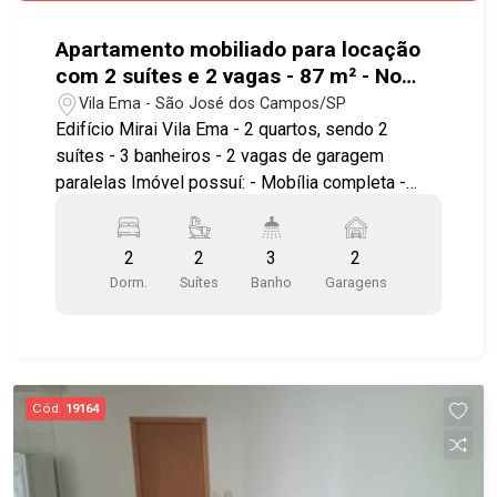
Rodovia Presidente Dutra e às demais regiões
da cidade. Agenda a sua visita! #imobiliaria
Apartamento mobiliado para locação
#geraçãoimóveis #casavenda #casavendaSJC
com 2 suítes e 2 vagas - 87 m² - No
#aceitapet
bairro Vila Ema - SJC
Vila Ema - São José dos Campos/SP
Edifício Mirai Vila Ema - 2 quartos, sendo 2
suítes - 3 banheiros - 2 vagas de garagem
paralelas Imóvel possuí: - Mobília completa -
Sala ampla com sacada - Cozinha com
planejados - Área gourmet com churrasqueira -
2
2
3
2
Área de serviço - Área técnica para o ar
Dorm.
Suítes
Banho
Garagens
condicionado O condomínio dispõe de ampla
área de lazer, com diferenciais exclusivos,
incluindo: - Piscinas adulto e infantil - Espaço
influencer e coworking - Delivery room -
Playground e brinquedoteca - Salão de festas
Cód.
19164
climatizado Posicionado no bairro Vila Ema, um
dos mais tradicionais e valorizados de São José
dos Campos, o empreendimento propicia fácil