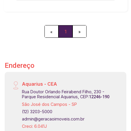
vagas de garagem - Jardim. Piso Superior: - 02
salas amplas sendo a principal com sacada - 04
quartos sendo 02 suítes com armários, a suíte
master com banheira de hidromassagem -
Banheiro Social. Diferenciais Exclusivos: - Todo
«
1
»
reformado - Suíte máster com hidromassagem,
claraboia no banheiro - Área de serviço com duas
dependências amplas - Salão com terraço com
vista livre no piso superior - Jardim com
paisagismo - 2 Escadas de acesso ao piso
Endereço
superior - Possui habite-se residencial e
comercial - Projeto do Arquiteto Luís Erasmo de
Aquarius - CEA
Moreira - Pé direito alto - Iluminação natural na
maioria dos ambientes e ventilação cruzada
Rua Doutor Orlando Feirabend Filho, 230 -
Parque Residencial Aquarius, CEP:
12246-190
Agende sua visita!!! #imobiliariageracao
São José dos Campos - SP
#sobradolocação
(12) 3203-5000
admin@geracaoimoveis.com.br
Creci: 6.041J