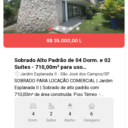
R$ 35.000,00 L
Sobrado Alto Padrão de 04 Dorm. e 02
Suítes - 710,00m² para uso
COMERCIAL no Jardim Esplanada
Jardim Esplanada II - São José dos Campos/SP
SOBRADO PARA LOCAÇÃO COMERCIAL | Jardim
Esplanada II | Sobrado de alto padrão com
710,00m² de área construída. Piso Térreo: -
Ampla sala de estar com varanda - Sala de TV -
Lavabo - Cozinha ampla com despensa - Área de
4
2
4
6
Serviço espaçosa - 02 Quartos e 01 banheiro -
Dorm.
Suítes
Banho
Garagens
Quintal com canil - Horta e árvores frutíferas - 06