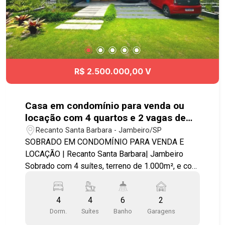
R$ 2.500.000,00 V
Casa em condomínio para venda ou
locação com 4 quartos e 2 vagas de
garagem -520m² | Recanto Santa
Recanto Santa Barbara - Jambeiro/SP
Barbara - Jambeiro
SOBRADO EM CONDOMÍNIO PARA VENDA E
LOCAÇÃO | Recanto Santa Barbara| Jambeiro
Sobrado com 4 suítes, terreno de 1.000m², e com
480m² de área construída: - Suíte Master, cama
King, planejada com closet, TV LG OLED 55` -
4
4
6
2
Suíte Premium, cama Queen, planejada, TV
Dorm.
Suítes
Banho
Garagens
Samsung 45` - Suíte Infantil, planejada com