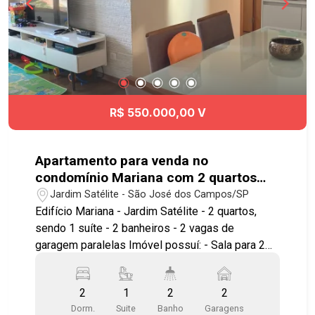
sobreposta nos dormitórios - Fechadura Digital
Lazer com piscina e salão de festa. Ótima
localização no Jardim Satélite, próximo ao Vale
Sul Shopping, supermercados como Tenda
Atacado e Atacadão. Fácil acesso às Avenidas
Andrômeda e Cidade Jardim, ao Anel Viário, à
Rodovia Presidente Dutra e à Rodovia dos
R$ 550.000,00 V
Tamoios, proporcionando deslocamento rápido
para todas as regiões da cidade. Agende já sua
visita!! #imobiliaria #geraçãoimóveis
Apartamento para venda no
#aptovenda #aptovendaSJC #JardmSatélite
condomínio Mariana com 2 quartos
#aceitapet #elevador
sendo 1 suíte - 65 m² - No bairro
Jardim Satélite - São José dos Campos/SP
Jardim Satélite - SJC
Edifício Mariana - Jardim Satélite - 2 quartos,
sendo 1 suíte - 2 banheiros - 2 vagas de
garagem paralelas Imóvel possuí: - Sala para 2
ambientes - Sacada - Cozinha planejada -
Armários planejados - Área de serviço - Sol da
2
1
2
2
Manhã Lazer com: - Salão de festas -
Dorm.
Suite
Banho
Garagens
Churrasqueira - Piscina - Academia - Playground