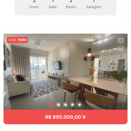
2
1
2
1
condicionado na suíte - Área de serviço com
Dorm.
Suite
Banho
Garagem
armários Infraestrutura do condomínio: - Salão de
festas - Academia - Água e gás individualizados
- Com elevador Edifício Varandas do Oriente, à 10
minutos a pé do Shopping Jardim Oriente e do
Supermercado Shibata. Fácil acesso a comércios,
Cód.
19264
escolas, transporte público e serviços
essenciais. Agende já sua visita!! #imobiliaria
#geraçãoimóveis #aptovenda #aptovendaSJC
#elevador
R$ 695.000,00 V