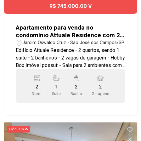
R$ 745.000,00 V
Apartamento para venda no
condomínio Attuale Residence com 2
quartos sendo 1 suíte - 56 m² - No
Jardim Oswaldo Cruz - São José dos Campos/SP
bairro Jardim Oswaldo Cruz - SJC
Edifício Attuale Residence - 2 quartos, sendo 1
suíte - 2 banheiros - 2 vagas de garagem - Hobby
Box Imóvel possuí: - Sala para 2 ambientes com
sofá e painel com TV - Suíte com varanda,
armário e ar condicionado - Varanda gourmet
2
1
2
2
integrada a cozinha com churrasqueira à carvão -
Dorm.
Suite
Banho
Garagens
Cozinha planejada com geladeira, cooktop,
depurador de ar e forno microondas - Lavanderia
com máquina de lavar e aquecedor à gás - Torre
única e exclusiva com elevador social e elevador
de serviço. Lazer completo: - Piscina climatizada
Cód.
19275
- Honest Market - Coworking - Salão de festas -
Salão de jogos - Academia - Quadra de esportes