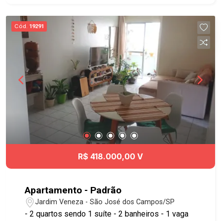
aproveitamento do espaço. LAZER E ÁREAS
COMUNS Piscina com prainha Solarium Mirante
Cód.
19291
Wellness Espaço yoga Fitness interno e externo
Fireplace Espaços gourmet Lounges Wine bar
Coworking Lavanderia compartilhada Minimarket
Delivery room Bicicletário Diferenciais de
investimento: localização estratégica ao lado do
CenterVale Shopping e próximo à Rodovia
Presidente Dutra, com estrutura pensada também
para locação de curta e longa permanência. Fale
com nossos corretores e descubra as melhores
condições para comprar seu primeiro imóvel ou
investir no Liv.One. ? Chame a Geração Imóveis e
R$ 418.000,00 V
encontre a unidade ideal para você!
Apartamento - Padrão
Jardim Veneza - São José dos Campos/SP
- 2 quartos sendo 1 suíte - 2 banheiros - 1 vaga