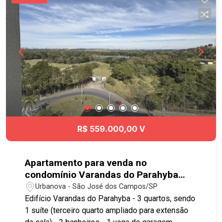
R$ 559.000,00 V
Apartamento para venda no
condomínio Varandas do Parahyba
com 3 quartos sendo 1 suíte - 62 m² -
Urbanova - São José dos Campos/SP
Urbanova - SJC
Edifício Varandas do Parahyba - 3 quartos, sendo
1 suíte (terceiro quarto ampliado para extensão