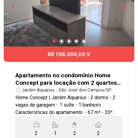
R$ 798.000,00 V
Apartamento no condomínio Home
Concept para locação com 2 quartos
sendo 1 suíte - 67 m² - No bairro
Jardim Aquarius - São José dos Campos/SP
Jardim Aquarius - SJC
Home Concept | Jardim Aquarius - 2 dorms - 2
vagas de garagem - 1 suíte - 1 banheiro
Características do apartamento: - 67 m² - 20º
andar - Vista permanente para o vale e
montanhas - Sol da manhã - 2 vagas de garagem
2
1
2
2
cobertas - Varanda gourmet com fechamento em