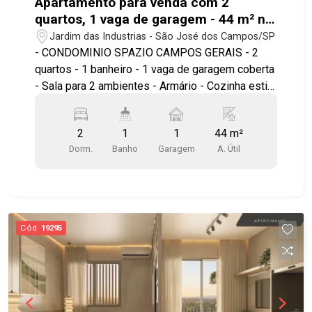
Apartamento para venda com 2
quartos, 1 vaga de garagem - 44 m² no
bairro Jardim das Industrias
Jardim das Industrias - São José dos Campos/SP
- CONDOMINIO SPAZIO CAMPOS GERAIS - 2
quartos - 1 banheiro - 1 vaga de garagem coberta
- Sala para 2 ambientes - Armário - Cozinha estilo
americana - Área de serviço - Lazer com - Salão
de festas - Churrasqueira - Academia - Espaço
2
1
1
44 m²
gourmet - Bicicletário - Brinquedoteca -
Dorm.
Banho
Garagem
A. Útil
Estacionamento para visitantes - Piscina -
Quadra poliesportiva Ótima localização, próximo
da Johnson e Johnson, escolas públicas e
particulares, supermercados, padarias, farmácias
e diversos comércios locais. A região conta com
Cód.
19295
infraestrutura completa e variedade de serviços
Fácil acesso à Via Dutra e às principais regiões
da cidade.