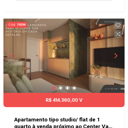
gás nos chuveiros Ambientes pensados e
otimizados para circulação, maior conforto e
aproveitamento do espaço. LAZER E ÁREAS
COMUNS Piscina com prainha Solarium Mirante
Cód.
19294
Wellness Espaço yoga Fitness interno e externo
Fireplace Espaços gourmet Lounges Wine bar
Coworking Lavanderia compartilhada Minimarket
Delivery room Bicicletário Diferenciais de
investimento: localização estratégica ao lado do
CenterVale Shopping e próximo à Rodovia
Presidente Dutra, com estrutura pensada também
para locação de curta e longa permanência. Fale
com nossos corretores e descubra as melhores
condições para comprar seu primeiro imóvel ou
investir no Liv.One. ? Chame a Geração Imóveis e
R$ 414.360,00 V
encontre a unidade ideal para você!
Apartamento tipo studio/ flat de 1
quarto à venda próximo ao Center Vale