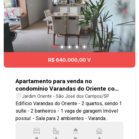
regiões da cidade. Agende já sua visita!!
#imobiliaria #geraçãoimóveis #aptovenda
#aptovendaSJC #VistaVerde #aceitapet
R$ 640.000,00 V
Apartamento para venda no
condomínio Varandas do Oriente com
2 quartos sendo 1 suíte - 77 m² - No
Jardim Oriente - São José dos Campos/SP
bairro Jardim Oriente - SJC
Edifício Varandas do Oriente - 2 quartos, sendo 1
suíte - 2 banheiros - 1 vaga de garagem Imóvel
possuí: - Sala para 2 ambientes - Varanda
gourmet fechada em vidro - Cozinha estilo
americana, planejada - Armários planejados - Ar