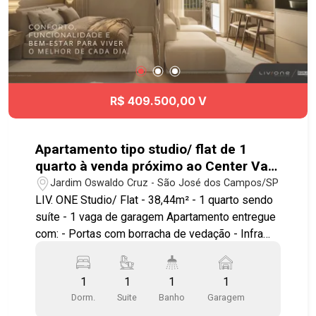
R$ 409.500,00 V
Apartamento tipo studio/ flat de 1
quarto à venda próximo ao Center Vale
em São José dos Campos | Liv.One
Jardim Oswaldo Cruz - São José dos Campos/SP
LIV. ONE Studio/ Flat - 38,44m² - 1 quarto sendo
suíte - 1 vaga de garagem Apartamento entregue
com: - Portas com borracha de vedação - Infra
para ar condicionado - Bancada e pias em granito
- Área de serviço integrada a varanda - Ponto
1
1
1
1
elétrico para churrasqueira grill - Janela com
Dorm.
Suite
Banho
Garagem
persiana integrada automatizada - Aquecimento a