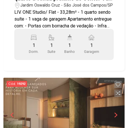
em São José dos Campos | Liv.One
Jardim Oswaldo Cruz - São José dos Campos/SP
LIV. ONE Studio/ Flat - 33,28m² - 1 quarto sendo
suíte - 1 vaga de garagem Apartamento entregue
com: - Portas com borracha de vedação - Infra
para ar condicionado - Bancada e pias em granito
- Área de serviço integrada a varanda - Ponto
1
1
1
1
elétrico para churrasqueira grill - Janela com
Dorm.
Suite
Banho
Garagem
persiana integrada automatizada - Aquecimento a
gás nos chuveiros Ambientes pensados e
otimizados para circulação, maior conforto e
aproveitamento do espaço. LAZER E ÁREAS
COMUNS Piscina com prainha Solarium Mirante
Cód.
19292
Wellness Espaço yoga Fitness interno e externo
Fireplace Espaços gourmet Lounges Wine bar
Coworking Lavanderia compartilhada Minimarket
Delivery room Bicicletário Diferenciais de
investimento: localização estratégica ao lado do
CenterVale Shopping e próximo à Rodovia