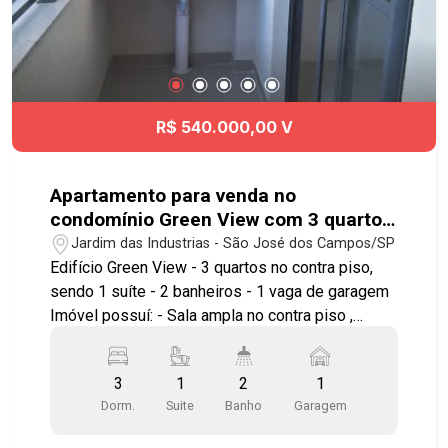
Presidente Dutra, facilitando o deslocamento
para diversas regiões da cidade. Agende já sua
visita! #imobiliaria #geraçãoimóveis #aptovenda
#aptovendaSJC #aceitapet #elevador
#ParqueIndustrial
R$ 540.000,00 V
Apartamento para venda no
condomínio Green View com 3 quartos
sendo 1 suíte - 66,82 m² - No bairro
Jardim das Industrias - São José dos Campos/SP
Jardim das Industrias - SJC
Edifício Green View - 3 quartos no contra piso,
sendo 1 suíte - 2 banheiros - 1 vaga de garagem
Imóvel possuí: - Sala ampla no contra piso ,
varanda ampla com piso porcelanato e um pia -
Cozinha com piso porcelanato, uma pia , acesso a
3
1
2
1
varanda - Banheiro social e suíte com piso frio -
Dorm.
Suite
Banho
Garagem
Portaria 24h, controle de acesso para veículos e
pedestres Lazer completo: - Coworking -