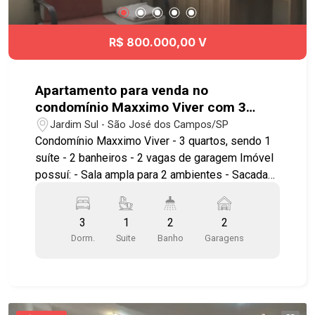
R$ 800.000,00 V
Apartamento para venda no
condomínio Maxximo Viver com 3
quartos sendo 1 suíte - 88 m² - No
Jardim Sul - São José dos Campos/SP
bairro Jardim Sul - SJC
Condomínio Maxximo Viver - 3 quartos, sendo 1
suíte - 2 banheiros - 2 vagas de garagem Imóvel
possuí: - Sala ampla para 2 ambientes - Sacada
fechada em vidro - Cozinha completa com
móveis sob medida - Ambientes totalmente
3
1
2
2
planejados - Área de serviço funcional Lazer
Dorm.
Suite
Banho
Garagens
conta com: - Piscina adulto aquecida com duas
raias 25m² - Piscina infantil com chafariz -
Piscina com bar molhado e deck molhado -
Quadra poliesportiva coberta - Parquinho -
Brinquedoteca - Salão de festa infantil - Salão de