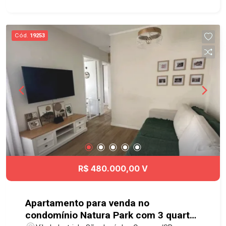
Brinquedoteca - Bicicletário - Salão de Jogos -
Beauty Care - Playground - Salão de Festas -
Fitness - Sauna e Descanso - Churrasqueira -
Cód.
19253
Espaço Gourmet com Forno de Pizza - Piscinas -
Quadra de Beach Tennis - Espaço Piquenique -
Pet Place - Redário Diferenciais: - Mercadinho -
Espaço para delivery - Lavanderia - Bicicletário -
Espaço delivery - Monitoramento por câmeras -
Vagas para visitantes Localização privilegiada no
Jardim das Indústrias, Região Oeste de São
José dos Campos. Próximo a comércios,
serviços e com fácil acesso às principais vias da
cidade. Agende já sua visita! #imobiliaria
#geraçãoimóveis #aptovenda #aptovendaSJC
R$ 480.000,00 V
#JardimdasIndustrias #aceitapet #elevador
Apartamento para venda no
condomínio Natura Park com 3 quartos