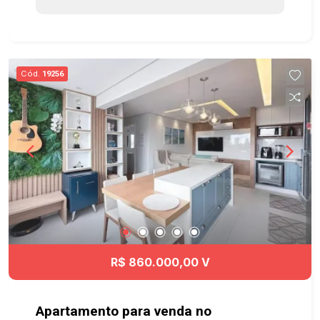
- Mercadinho dentro do condomínio A 500m de
distância do Vale Sul Shopping, próximo à feira
noturna, mercados, padarias e comércio em geral.
Agende já sua visita!! #imobiliaria
Cód.
19256
#geraçãoimóveis #aptovenda #aptovendaSJC
#aceitapet #elevador #JardimSatélite
R$ 860.000,00 V
Apartamento para venda no