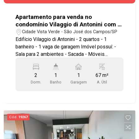
Apartamento para venda no
condomínio Vilaggio di Antonini com 2
quartos e 1 vaga de garagem - 67 m² -
Cidade Vista Verde - São José dos Campos/SP
No bairro Vista Verde - SJC
Edifício Vilaggio di Antonini - 2 quartos - 1
banheiro - 1 vaga de garagem Imóvel possuí: -
Sala para 2 ambientes - Sacada - Móveis
planejados em todos os ambientes - Cozinha
estilo americana, planejada - Área de serviço -
2
1
1
67 m²
Vista permanente para as montanhas - Sol da
Dorm.
Banho
Garagem
A. Útil
manhã Lazer com salão de festas, 3
churrasqueiras, brinquedoteca, quadra, área kids
e área verde. Ótima localização, próximo ao
Supermercado Spani, Supermercado Nagumo,
Hospital Municipal, além de contar com amplo
Cód.
19267
comércio nos arredores, Padaria Flamboyant,
bancos e lojas. Acesso fácil à Rodovia
Presidente Dutra, à Via Cambuí e às principais