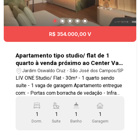
Presidente Dutra, com estrutura pensada também
para locação de curta e longa permanência. Fale
com nossos corretores e descubra as melhores
condições para comprar seu primeiro imóvel ou
investir no Liv.One. ? Chame a Geração Imóveis e
R$ 354.000,00 V
encontre a unidade ideal para você!
Apartamento tipo studio/ flat de 1
quarto à venda próximo ao Center Vale
em São José dos Campos | Liv.One
Jardim Oswaldo Cruz - São José dos Campos/SP
LIV. ONE Studio/ Flat - 30m² - 1 quarto sendo
suíte - 1 vaga de garagem Apartamento entregue
com: - Portas com borracha de vedação - Infra
para ar condicionado - Bancada e pias em granito
- Área de serviço integrada a varanda - Ponto
1
1
1
1
elétrico para churrasqueira grill - Janela com
Dorm.
Suite
Banho
Garagem
persiana integrada automatizada - Aquecimento a
gás nos chuveiros Ambientes pensados e
otimizados para circulação, maior conforto e