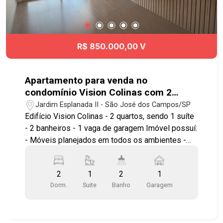
Sebastião Paulo de Toledo Pontes, Avenida
Juscelino Kubitschek e ao Centro da cidade, além
de rápida conexão com o Anel Viário e a Rodovia
Presidente Dutra, facilitando o deslocamento
R$ 850.000,00 V
para todas as regiões de São José dos Campos.
Agende já sua visita!! #imobiliaria
#geraçãoimóveis #aptovenda #aptovendaSJC
Apartamento para venda no
#VilaIndustrial
condomínio Vision Colinas com 2
quartos sendo 1 suíte - 60 m² - No
Jardim Esplanada II - São José dos Campos/SP
bairro Jardim Esplanada II - SJC
Edifício Vision Colinas - 2 quartos, sendo 1 suíte
- 2 banheiros - 1 vaga de garagem Imóvel possuí:
- Móveis planejados em todos os ambientes -
Sala para 2 ambientes - Sacada - Cozinha
planejada - Sistema de água quente - Excelente
2
1
2
1
iluminação e ventilação natural - Vista privilegiada
Dorm.
Suite
Banho
Garagem
e definitiva - Andar Alto Área de lazer com
piscina aberta e fechada, climatizada com raia,
sauna, quadra de beach tennis, squash, 2 salões