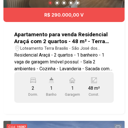
R$ 290.000,00 V
Apartamento para venda Residencial
Araçá com 2 quartos - 48 m² - Terra
Brasilis - SJC
Loteamento Terra Brasilis - São José dos
Campos/SP
Residencial Araçá - 2 quartos - 1 banheiro - 1
vaga de garagem Imóvel possuí: - Sala 2
ambientes - Cozinha - Lavanderia - Sacada com
fechamento de vidro - Sol da manhã - Andar baixo
Localização privilegiada, no Terra Brasilis!
2
1
1
48 m²
Próximo à saída para Dutra, anel viário, Shopping
Dorm.
Banho
Garagem
Const.
Centervale, Drogarias, Supermercados e padarias
Agende uma visita!!! #imobiliaria
#aptoparavenda #Terrabrasilis #residencialaraça
#reflora
Cód.
19287