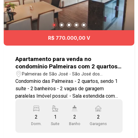
R$ 770.000,00 V
Apartamento para venda no
condomínio Palmeiras com 2 quartos e
sendo 1 suíte - 81m² - No bairro
Palmeiras de São José - São José dos
Palmeiras de São José - SJC
Campos/SP
Condomínio das Palmeiras - 2 quartos, sendo 1
suíte - 2 banheiros - 2 vagas de garagem
paralelas Imóvel possuí: - Sala estendida com
sacada - Cozinha americana - Planta 3 quartos,
revertido para sala estendida e closet na suíte -
2
1
2
2
Quarto com planejados - Suíte com planejados e
Dorm.
Suite
Banho
Garagens
closet - Infra para ar condicionado na sala e suíte
- Área de serviços isolada Condomínio com lazer