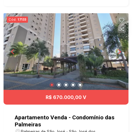
completo. A região do bairro Palmeiras de São
José tem apresentado grande valorização,
próximo do Hospital Regional, praças com
Cód.
17133
espaço para exercícios, fácil acesso para a
Rodovia Presidente Dutra e Anel Viário e muito
mais! Não perca tempo e agende agora mesmo
sua visita!!! #imobiliaria #geraçãoimóveis
#aptovenda #aptovendaSJC
#PalmeirasdeSãoJosé #aceitapet
R$ 670.000,00 V
Apartamento Venda - Condomínio das
Palmeiras
Palmeiras de São José - São José dos