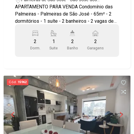
Campos/SP
APARTAMENTO PARA VENDA Condomínio das
Palmeiras - Palmeiras de São José - 65m² - 2
dormitórios - 1 suíte - 2 banheiros - 2 vagas de
garagem Condomínio das Palmeiras - Lindíssimo
apartamento -Todo reformado e com
2
1
2
2
acabamentos modernos. - Sol da manha . 2
Dorm.
Suite
Banho
Garagens
Quartos com armários planejados , sendo 1 suíte
todo com piso porcelanato , banheiro social e
suíte com box blindex e pias com cuba
suspensa, gabinetes , Sala com painel de TV e
Rack Planejado com piso porcelanato e
Cód.
15962
integradas , projetos de iluminação e gesso,
cozinha planejada , cooktop e forno piso frio ,
área de serviço ampla com armários , 2 vagas de
garagens cobertas , portaria presencial e 24
horas . O condomínio conta com toda área de
lazer completa: - 2 Churrasqueiras (uma com
forno de pizza e outra com forno a lenha) - Sala