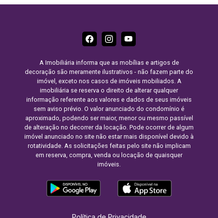
- Lixeira externa ao condomínio - Pavimentação
de estacionamento e vias de circulação em piso
intertravado. Modernidades: - Infraestrutura para
tomada de carro elétrico, espaço para entrega de
delivery. Diferenciais Construtivos: - Medição
individual de água e gás, - Banheiros das
A Imobiliária informa que as mobílias e artigos de
decoração são meramente ilustrativos - não fazem parte do
unidades com ventilação e iluminação natural, -
imóvel, exceto nos casos de imóveis mobiliados. A
Portas com borracha para atenuação acústica, -
imobiliária se reserva o direito de alterar qualquer
Vasos sanitários de duplo acionamento, - Metais
informação referente aos valores e dados de seus imóveis
sanitários com garantia de 10 anos, - Varandas
sem aviso prévio. O valor anunciado do condomínio é
aproximado, podendo ser maior, menor ou mesmo passível
amplas, - Previsão elétrica para instalação de ar-
de alteração no decorrer da locação. Pode ocorrer de algum
condicionado nas unidades, - Previsão para
imóvel anunciado no site não estar mais disponível devido à
instalação de sacada gourmet com opção para
rotatividade. As solicitações feitas pelo site não implicam
churrasqueira ecológica, elétrica ou à gás, - Três
em reserva, compra, venda ou locação de quaisquer
imóveis.
elevadores por bloco, - Escada de incêndio com
pressurização, - Previsão para segurança
patrimonial, - Bomba de água pluvial, - Iluminação
em led - Sensor de presença na área comum.
Política de Privacidade