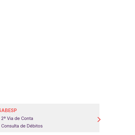
SABESP
COMGÁS
2ª Via de Conta
2ª Via de 
Consulta de Débitos