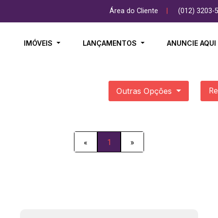
Área do Cliente
|
(012) 3203-
IMÓVEIS
LANÇAMENTOS
ANUNCIE AQU
Outras Opções
Re
«
1
»