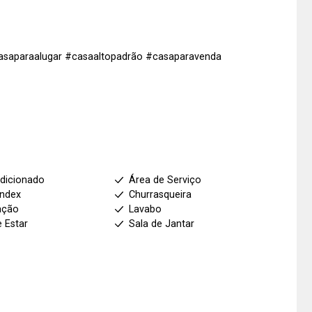
casaparaalugar #casaaltopadrão #casaparavenda
dicionado
Área de Serviço
index
Churrasqueira
ação
Lavabo
e Estar
Sala de Jantar