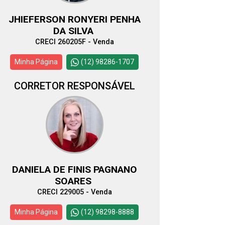
JHIEFERSON RONYERI PENHA
DA SILVA
CRECI 260205F - Venda
Minha Página
(12) 98286-1707
CORRETOR RESPONSÁVEL
DANIELA DE FINIS PAGNANO
SOARES
CRECI 229005 - Venda
Minha Página
(12) 98298-8888