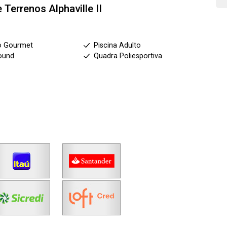
e Terrenos
Alphaville II
o Gourmet
Piscina Adulto
ound
Quadra Poliesportiva