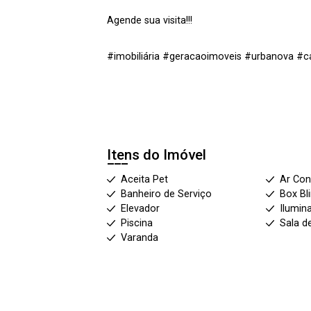
Agende sua visita!!!
#imobiliária #geracaoimoveis #urbanova #
Itens do Imóvel
Aceita Pet
Ar Con
Banheiro de Serviço
Box Bl
Elevador
Ilumin
Piscina
Sala d
Varanda