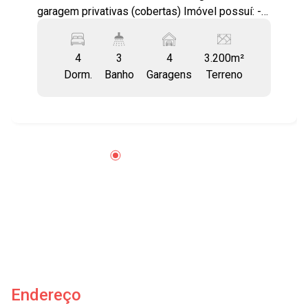
garagem privativas (cobertas) Imóvel possuí: - 3
salas sendo, sala de estar, sala de jantar e sala
de tv - Cozinha - Despensa - Lareira - Terraço -
4
3
4
3.200m²
Copa - Hidromassagem - Churrasqueira - Jardim
Dorm.
Banho
Garagens
Terreno
e quintal - Edícula Ótima localização, próximo a
escolas públicas e particulares, supermercados,
farmácias, padarias e comércios em geral.
Região bem servida de transporte público.
Acesso fácil à Avenida Andrômeda, à Via Dutra e
às principais regiões da cidade. Agende já sua
visita!! #imobiliaria #geraçãoimóveis
#casavenda #casavendaSJC
#BosquedosEucaliptos
Endereço