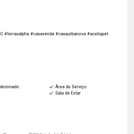
JC #terrasalpha #casavenda #casaurbanova #aceitapet
dicionado
Área de Serviço
a
Sala de Estar