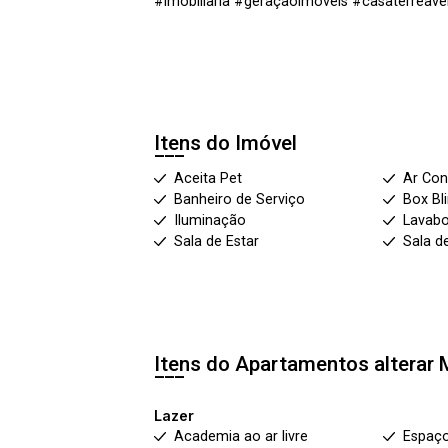
#imobiliaria #geraçãoimóveis #casaterrea
Itens do Imóvel
Aceita Pet
Ar Con
Banheiro de Serviço
Box Bl
Iluminação
Lavab
Sala de Estar
Sala d
Itens do Apartamentos alterar
Lazer
Academia ao ar livre
Espaç