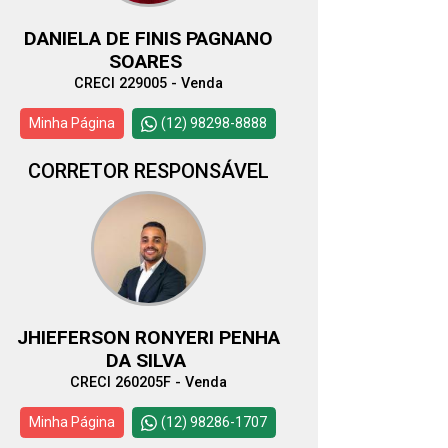
DANIELA DE FINIS PAGNANO
SOARES
CRECI 229005 - Venda
Minha Página
(12) 98298-8888
CORRETOR RESPONSÁVEL
JHIEFERSON RONYERI PENHA
DA SILVA
CRECI 260205F - Venda
Minha Página
(12) 98286-1707