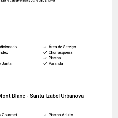
venda #casavendaSJC #Urbanova
dicionado
Área de Serviço
index
Churrasqueira
o
Piscina
e Jantar
Varanda
Mont Blanc - Santa Izabel Urbanova
o Gourmet
Piscina Adulto