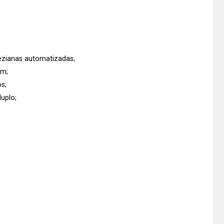
ezianas automatizadas;
em;
s;
uplo;