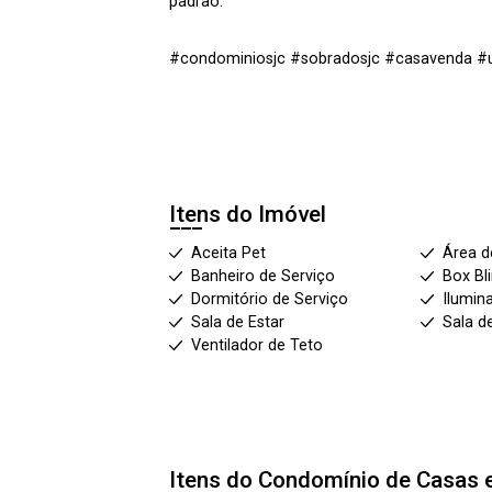
padrão.
#condominiosjc #sobradosjc #casavenda #ur
Itens do Imóvel
Aceita Pet
Área d
Banheiro de Serviço
Box Bl
Dormitório de Serviço
Ilumin
Sala de Estar
Sala d
Ventilador de Teto
Itens do Condomínio de Casas 