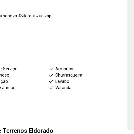
banova #vilareal #univap
e Serviço
Armários
index
Churrasqueira
ação
Lavabo
e Jantar
Varanda
e Terrenos
Eldorado