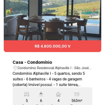
R$ 4.800.000,00 V
Casa - Condomínio
Condomínio Residencial Alphaville I - São José
dos Campos/SP
Condomínio Alphaville I - 5 quartos, sendo 5
suítes - 6 banheiros - 4 vagas de garagem
(coberta) Imóvel possuí: - 1 suíte térrea,
atualmente usada como sala de TV, e 4 suítes
no piso superior - Suíte master com closet
5
6
4
563m²
fechado, banheiro espaçoso com claraboia,