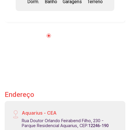
Dorm.
Banho
Garagens
Terreno
banheira de imersão, sacada com vista
panorâmica - Sala de estar, jantar e cozinha em
conceito aberto e totalmente integradas -
Infraestrutura para ar-condicionado em todos os
ambientes - Varanda gourmet ampla, com
churrasqueira, lareira a gás e fechamento em
vidro do piso ao teto (portas de correr) - Piscina
com borda infinita, com incidência de sol desde
as primeiras horas do dia até aproximadamente
16h (varia conforme a estação) - Pequeno
pomar com árvores frutíferas - Estrutura para
automação residencial - Preparação para
instalação de elevador (túnel já reservado) -
Endereço
Som ambiente instalado na suíte master,
varanda gourmet, sala de estar, jantar e cozinha -
Papéis de parede de alta qualidade em todas as
Aquarius - CEA
paredes - Metais Deca em toda a casa -
Rua Doutor Orlando Feirabend Filho, 230 -
Aquecimento solar para chuveiros e torneiras -
Parque Residencial Aquarius, CEP:
12246-190
Hobby box - Jardim com irrigação automática