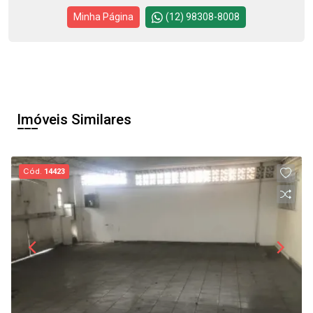
Minha Página
(12) 98308-8008
Imóveis Similares
Cód.
14423