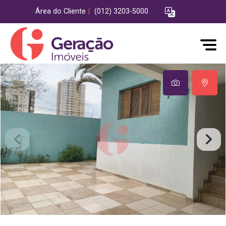
Área do Cliente
|
(012) 3203-5000