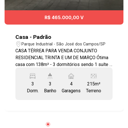
R$ 465.000,00 V
Casa - Padrão
Parque Industrial - São José dos Campos/SP
CASA TÉRREA PARA VENDA CONJUNTO
RESIDENCIAL TRINTA E UM DE MARÇO Ótima
casa com 138m² - 3 dormitórios sendo 1 suíte -
Sala com piso frio - Cozinha e copa com
gabinete e armários embutidos - Cerâmica até o
3
3
4
215m²
teto - Banheiro social e suíte com box - Área de
Dorm.
Banho
Garagens
Terreno
serviço coberta - Fundos com área ampla toda
em piso frio - Quintal - Despensa na cozinha - 4
vagas de garagem cobertas. Uma Edícula
completa: - 1 dormitório grande - 1 banheiro -
Cozinha. Estuda Financiamento Bancário e FGTS
A Região Sul tem uma excelente localização e