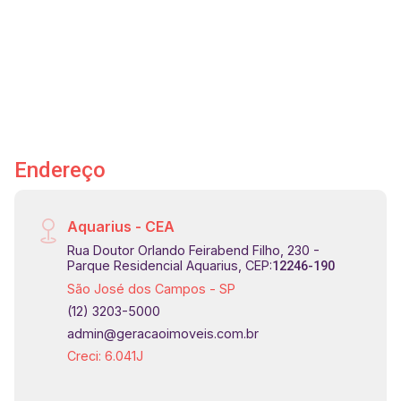
infraestrutura! Próximo do novo acesso a linha
verde, Shopping Jardim Oriente, Vale Sul
Shopping, igrejas, farmácias, supermercados,
restaurantes, academias, principais bancos e
fácil acesso para Rodovia Presidente Dutra e
anel viário.
Endereço
Aquarius - CEA
Rua Doutor Orlando Feirabend Filho, 230 -
Parque Residencial Aquarius, CEP:
12246-190
São José dos Campos - SP
(12) 3203-5000
admin@geracaoimoveis.com.br
Creci: 6.041J