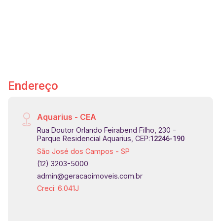
#geraçãoimóveis #casavenda
#casavendaJardimApoloI #JardimApolo
#VicentinaAranha #aceitapet #pet
Endereço
Aquarius - CEA
Rua Doutor Orlando Feirabend Filho, 230 -
Parque Residencial Aquarius, CEP:
12246-190
São José dos Campos - SP
(12) 3203-5000
admin@geracaoimoveis.com.br
Creci: 6.041J