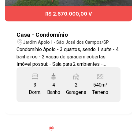
R$ 2.670.000,00 V
Casa - Condomínio
Jardim Apolo I - São José dos Campos/SP
Condomínio Apolo - 3 quartos, sendo 1 suíte - 4
banheiros - 2 vagas de garagem cobertas
Imóvel possuí: - Sala para 2 ambientes -
Cozinha planejada - Armários planejados - Área
gourmet - Piscina Ótima localização no bairro
3
4
2
540m²
Jardim Apolo I, próximo ao Parque Vicentina
Dorm.
Banho
Garagens
Terreno
Aranha, Colinas Shopping, e amplo comércio na
região. Conta com fácil acesso à Avenida São
João, Avenida Nove de Julho, Anel Viário e à
Rodovia Presidente Dutra, facilitando o
deslocamento para todas as regiões da cidade.
Agende já sua visita!! #imobiliaria