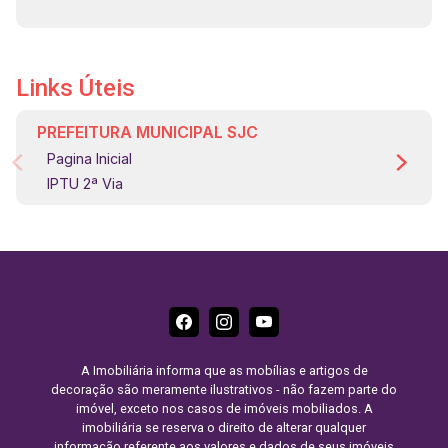
Links Úteis
PREFEITURA MUNICIPAL SJC
Pagina Inicial
IPTU 2ª Via
A Imobiliária informa que as mobílias e artigos de
decoração são meramente ilustrativos - não fazem parte do
imóvel, exceto nos casos de imóveis mobiliados. A
imobiliária se reserva o direito de alterar qualquer
informação referente aos valores e dados de seus imóveis