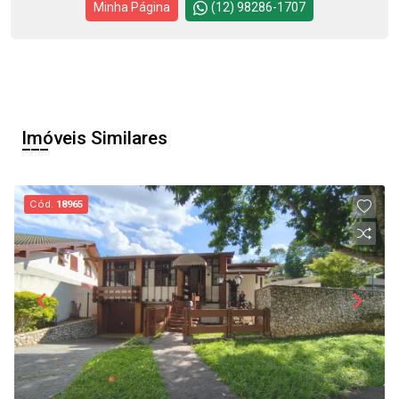
Minha Página
(12) 98286-1707
Imóveis Similares
Cód.
18965