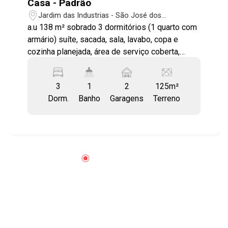
Casa - Padrão
Jardim das Industrias - São José dos
Campos/SP
a.u 138 m² sobrado 3 dormitórios (1 quarto com
armário) suíte, sacada, sala, lavabo, copa e
cozinha planejada, área de serviço coberta,
quintal, garagem para 2 carros (estuda proposta
casa maior valor com edícula). Recentemente
3
1
2
125m²
reformado
Dorm.
Banho
Garagens
Terreno