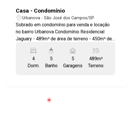
Casa - Condomínio
Urbanova - São José dos Campos/SP
Sobrado em condomínio para venda e locação
no bairro Urbanova Condomínio Residencial
Jaguary - 489m² de área de terreno - 450m² de
área construída - 4 dormitórios - 5 banheiros
Belíssimo sobrado em condomínio fechado
4
5
5
489m²
com: - 4 suítes - Closet - Armários embutidos -
Dorm.
Banho
Garagens
Terreno
Sala 3 ambientes com pê direito duplo -
Escritório - Lavabo - Cozinha planejada com
salão gourmet de 100m² com sala TV -
Despensa - Lavanderia - Dependência de
empregada - Salão de festas - Churrasqueira -
Piscina com deck de madeira - Jardim -
Paisagismo - Gramado * Projeto de iluminação
da iluminare. Com um privilegiado patrimônio
arquitetônico e belezas naturais, ficam em ótima
localização tudo isso em apenas 20 minutos do