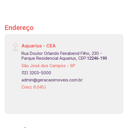
centro de Sao Jose dos Campos. OBS.: Estuda
apartamento de alto padrão ate R$1.000.000
como parte de pagamento - ou aceita 50% do
Endereço
valor do imóvel. Agende sua visita!!!
#imobiliária #sobradoparavenda
#sobradoemcondomínio #urbanova
Aquarius - CEA
#condomíniojaguary #sobradoparalocação
Rua Doutor Orlando Feirabend Filho, 230 -
Parque Residencial Aquarius, CEP:
12246-190
São José dos Campos - SP
(12) 3203-5000
admin@geracaoimoveis.com.br
Creci: 6.041J