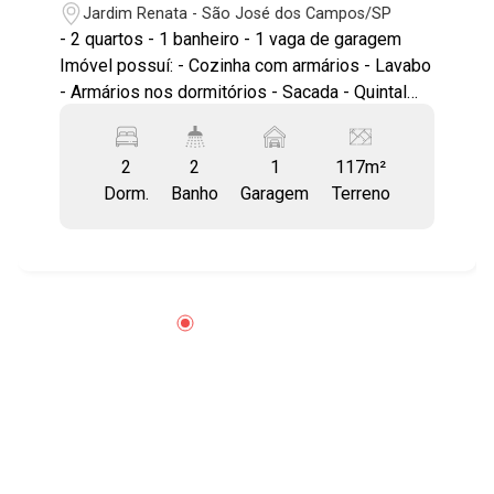
Jardim Renata - São José dos Campos/SP
- 2 quartos - 1 banheiro - 1 vaga de garagem
Imóvel possuí: - Cozinha com armários - Lavabo
- Armários nos dormitórios - Sacada - Quintal
com gramado - Recém reformada, estilo rústico
moderno Ótima localização! Perto de tudo,
2
2
1
117m²
escola, mercado, feira livre, parque Santos
Dorm.
Banho
Garagem
Terreno
Dumont, SESC. Agende já sua visita!!
#imobiliaria #geraçãoimóveis #casavenda
#casavendaSJC #JardmRenata