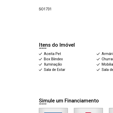
SO1731
Itens do Imóvel
Aceita Pet
Armár
Box Blindex
Churra
Iluminação
Mobili
Sala de Estar
Sala d
Simule um Financiamento