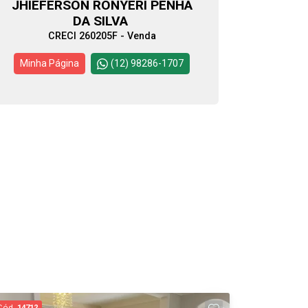
JHIEFERSON RONYERI PENHA
DA SILVA
CRECI 260205F - Venda
Minha Página
(12) 98286-1707
Cód.
14712