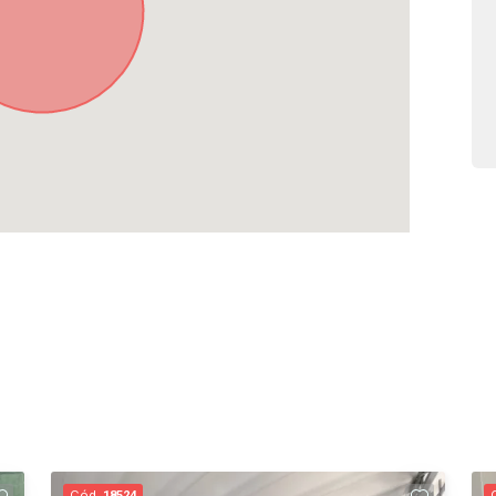
Cód.
18524