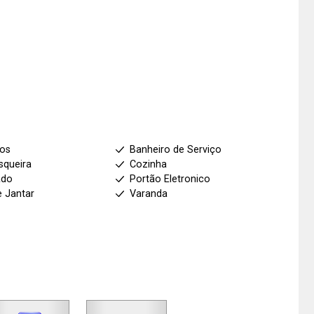
ios
Banheiro de Serviço
squeira
Cozinha
ado
Portão Eletronico
e Jantar
Varanda